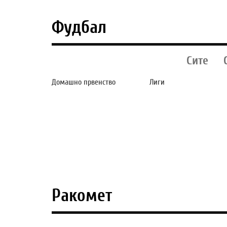
Фудбал
Сите
Домашно првенство
Лиги
СИЛЕКС ОСВОИ БОД
АРСЕНАЛ И
НА ГОСТУВАЊЕТО
ЛИВЕРПУЛ ВО
КАЈ ШКЕНДИЈА
„ВОЈНА“ ПОРАДИ
АРАЧИНОВО (ФОТО)
ФУДБАЛЕР ВРЕД
69 МИЛИОНИ ЕВ
Ракомет