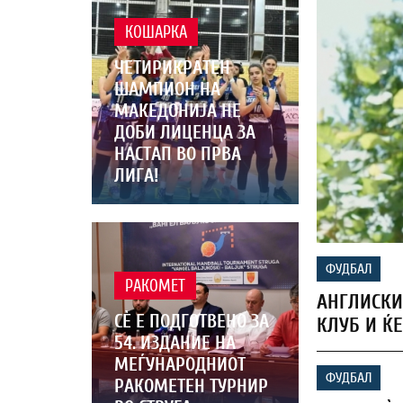
КОШАРКА
ЧЕТИРИКРАТЕН
ШАМПИОН НА
МАКЕДОНИЈА НЕ
ДОБИ ЛИЦЕНЦА ЗА
НАСТАП ВО ПРВА
ЛИГА!
ФУДБАЛ
РАКОМЕТ
АНГЛИСКИ
СЀ Е ПОДГОТВЕНО ЗА
КЛУБ И ЌЕ
54. ИЗДАНИЕ НА
МЕЃУНАРОДНИОТ
ФУДБАЛ
РАКОМЕТЕН ТУРНИР