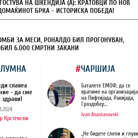
ГОСТУВА НА ШКЕНДИЈА (А): КРАТОВЦИ ПО НОВ
ДОМАЌИНОТ БРКА - ИСТОРИСКА ПОБЕДА!
ОМБИ ЗА МЕСИ, РОНАЛДО БИЛ ПРОГОНУВАН,
ОБИЛ 6.000 СМРТНИ ЗАКАНИ
ОЛУМНА
#
ЧАРШИЈА
еди славеа
Баталете ЕМОФ, да се
ние - да сме
вратиме на организација
на Пифтијада, Ракијада,
 здрави!
Гроздобер...
8.2024
Ivan Anastasovski
р Крстевски
„Не бидете слепи и глуви