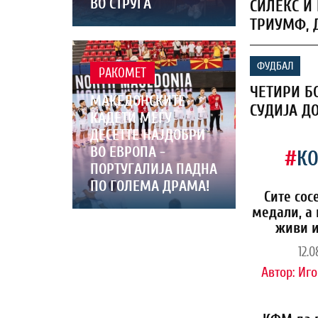
ВО СТРУГА
СИЛЕКС Ѝ 
ТРИУМФ, 
ФУДБАЛ
РАКОМЕТ
ЧЕТИРИ Б
МАКЕДОНСКИТЕ
СУДИЈА Д
КАДЕТИ МЕЃУ
ДЕСЕТТЕ НАЈДОБРИ
ВО ЕВРОПА -
#
К
ПОРТУГАЛИЈА ПАДНА
ПО ГОЛЕМА ДРАМА!
Сите сос
медали, а 
живи и
12.0
Автор:
Иго