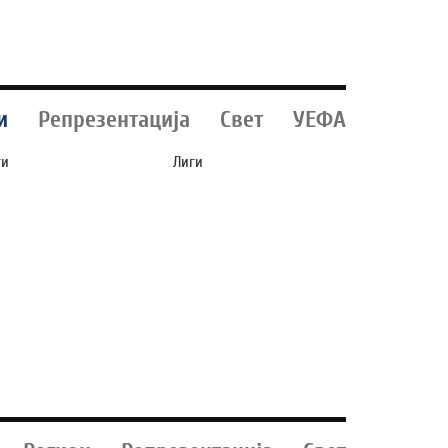
и
Репрезентација
Свет
УЕФА
ги
Лиги
ТИ ЈА ОДБИ
ЕНДРИК ОДИ НА
РВАТА ПОНУДА НА
ПОЗАЈМИЦА ВО
РСА ЗА РОДРИ!
ПРЕМИЕР ЛИГАТА!?