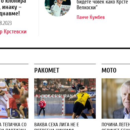
го клонира
бидете човек како Крсте
, инаку –
Велкоски“
днавме!
Панче Ќумбев
8.2023
р Крстевски
РАКОМЕТ
МОТО
А ТЕПАЧКА СО
ВАКВА СЕХА ЛИГА НЕ Е
ПОЧИНА ЛЕГЕН