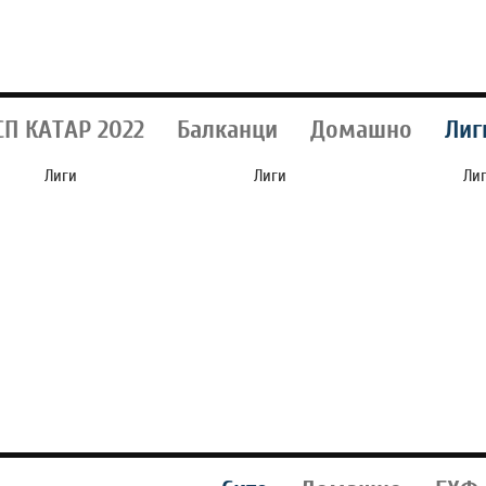
СП КАТАР 2022
Балканци
Домашно
Лиг
Лиги
Лиги
Ли
АНГЛИСКИ
ФИОРЕНТИНА СЕ
СИ
РЕПРЕЗЕНТАТИВЕЦ
ПОФАЛИ, „КРАЛОТ“
П
ПРЕТЕПАЛ МАЖ ВО
МАСТАНТУОНО ЌЕ
БА
ЕН
НОЌЕН КЛУБ И ЌЕ
ИГРА ВО ФИРЕНЦА!
РА
ЗАВРШИ НА СУД!
(ВИДЕО)