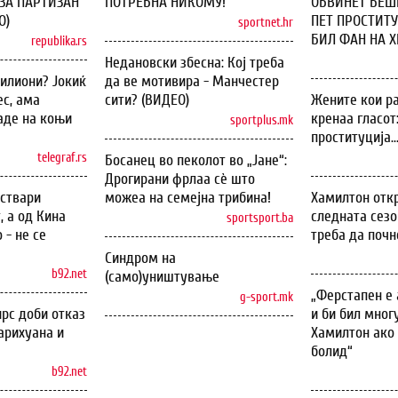
ЗА ПАРТИЗАН
ПОТРЕБНА НИКОМУ!
ОБВИНЕТ БЕШЕ
О)
ПЕТ ПРОСТИТУ
sportnet.hr
БИЛ ФАН НА ХИ
republika.rs
Недановски збесна: Кој треба
илиони? Јокиќ
да ве мотивира - Манчестер
с, ама
сити? (ВИДЕО)
Жените кои ра
аде на коњи
кренаа гласот
sportplus.mk
проституција..
telegraf.rs
Босанец во пеколот во „Јане“:
Дрогирани фрлаа сѐ што
оствари
можеа на семејна трибина!
Хамилтон откр
, а од Кина
следната сезо
sportsport.ba
 - не се
треба да почн
Синдром на
b92.net
(само)уништување
„Ферстапен е 
g-sport.mk
рс доби отказ
и би бил мног
арихуана и
Хамилтон ако 
болид“
b92.net