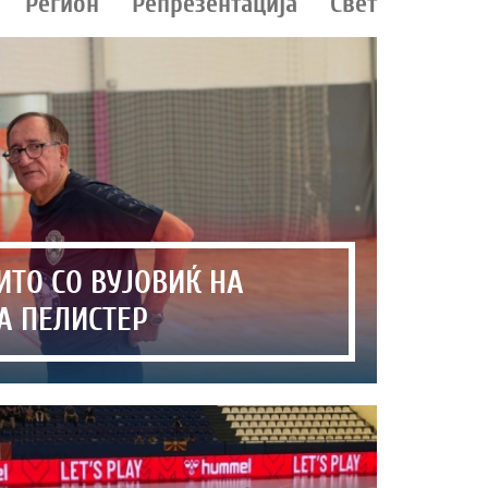
Регион
Репрезентација
Свет
ИТО СО ВУЈОВИЌ НА
А ПЕЛИСТЕР