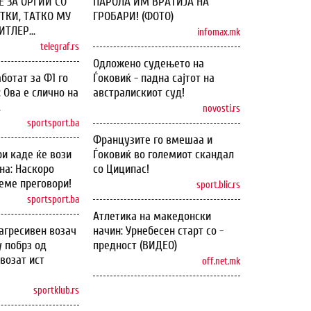
 ЗА ОРГИИ СО
ПАРОЛА ИМ ВРАТИЈА НА
ТКИ, ТАТКО МУ
ГРОБАРИ! (ФОТО)
ТЛЕР...
infomax.mk
telegraf.rs
Одложено судењето на
ботат за Ф1 го
Ѓоковиќ - падна сајтот на
: Ова е слично на
австралискиот суд!
.
novosti.rs
sportsport.ba
Французите го вмешаа и
и каде ќе вози
Ѓоковиќ во големиот скандал
на: Наскоро
со Циципас!
еме преговори!
sport.blic.rs
sportsport.ba
Атлетика на македонски
агресивен возач
начин: Урнебесен старт со -
у побрз од
предност (ВИДЕО)
возат ист
off.net.mk
sportklub.rs