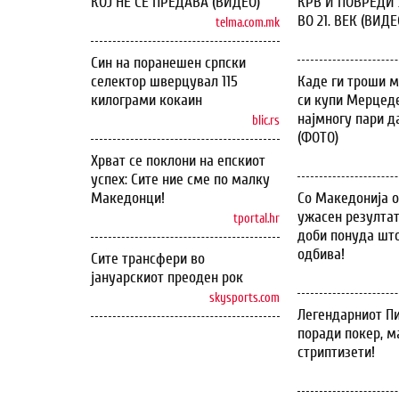
КОЈ НЕ СЕ ПРЕДАВА (ВИДЕО)
КРВ И ПОВРЕДИ 
ВО 21. ВЕК (ВИДЕ
telma.com.mk
Син на поранешен српски
селектор шверцувал 115
Каде ги троши м
килограми кокаин
си купи Мерцеде
најмногу пари д
blic.rs
(ФОТО)
Хрват се поклони на епскиот
успех: Сите ние сме по малку
Македонци!
Со Македонија 
ужасен резултат
tportal.hr
доби понуда што
одбива!
Сите трансфери во
јануарскиот преоден рок
skysports.com
Легендарниот Пи
поради покер, м
стриптизети!