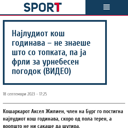
Најлудиот кош
годинава – не знаеше
што со топката, па ја
фрли за урнебесен
погодок (ВИДЕО)
18 септември 2023 - 17:25
Кошаркарот Аксел Жилиен, член на Бург го постигна
најлудиот кош годинава, скоро од пола терен, а
воопшто не ни сакаше да шутира.