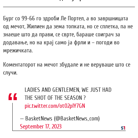
Бург со 99-66 го здроби Ле Портел, а во завршницата
од мечот, Жилиен да зема топката, но се сплетка, па не
знаеше што да прави, се сврте, бараше соиграч за
додавање, но на крај само ја фрли и – погоди во
мрежичката.
Коментаторот на мечот збудале и не веруваше што се
случи.
LADIES AND GENTLEMEN, WE JUST HAD
THE SHOT OF THE SEASON ?
pic.twitter.com/ot02plY7GN
— BasketNews (@BasketNews_com)
September 17, 2023