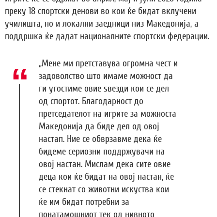
преку 18 спортски денови во кои ќе бидат вклучени
училишта, но и локални заедници низ Македонија, а
поддршка ќе дадат националните спортски федерации.
„Мене ми претставува огромна чест и
задоволство што имаме можност да
ги угостиме овие ѕвезди кои се дел
од спортот. Благодарност до
претседателот на игрите за можноста
Македонија да биде дел од овој
настап. Ние се обврзавме дека ќе
бидеме сериозни поддржувачи на
овој настан. Мислам дека сите овие
деца кои ќе бидат на овој настан, ќе
се стекнат со животни искуства кои
ќе им бидат потребни за
понатамошниот тек од нивното