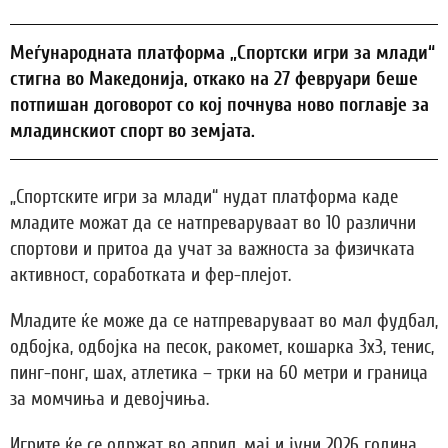
Меѓународната платформа „Спортски игри за млади“
стигна во Македонија, откако на 27 февруари беше
потпишан договорот со кој почнува ново поглавје за
младинскиот спорт во земјата.
„Спортските игри за млади“ нудат платформа каде
младите можат да се натпреваруваат во 10 различни
спортови и притоа да учат за важноста за физичката
активност, соработката и фер-плејот.
Младите ќе може да се натпреваруваат во мал фудбал,
одбојка, одбојка на песок, ракомет, кошарка 3х3, тенис,
пинг-понг, шах, атлетика – трки на 60 метри и граница
за момчиња и девојчиња.
Игрите ќе се одржат во април, мај и јуни 2026 година