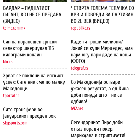
ВАРДАР – ПАДНАТИОТ
ЧЕТВРТА ГОЛЕМА ТЕПАЧКА СО
ГИГАНТ, КОЈ НЕ СЕ ПРЕДАВА
КРВ И ПОВРЕДИ ЗА ПАРТИЗАН
(ВИДЕО)
ВО 21. ВЕК (ВИДЕО)
telma.com.mk
republika.rs
Син на поранешен српски
Каде ги троши милиони?
селектор шверцувал 115
Јокиќ си купи Мерцедес, ама
килограми кокаин
најмногу пари даде на коњи
(ФОТО)
blic.rs
telegraf.rs
Хрват се поклони на епскиот
успех: Сите ние сме по малку
Со Македонија оствари
Македонци!
ужасен резултат, а од Кина
доби понуда што - не се
tportal.hr
одбива!
b92.net
Сите трансфери во
јануарскиот преоден рок
Легендарниот Пирс доби
skysports.com
отказ поради покер,
марихуана и стриптизети!