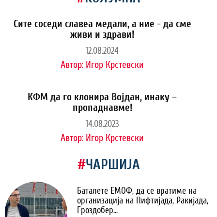
Сите соседи славеа медали, а ние - да сме
живи и здрави!
12.08.2024
Автор:
Игор Крстевски
КФМ да го клонира Војдан, инаку –
пропаднавме!
14.08.2023
Автор:
Игор Крстевски
#
ЧАРШИЈА
Баталете ЕМОФ, да се вратиме на
организација на Пифтијада, Ракијада,
Гроздобер...