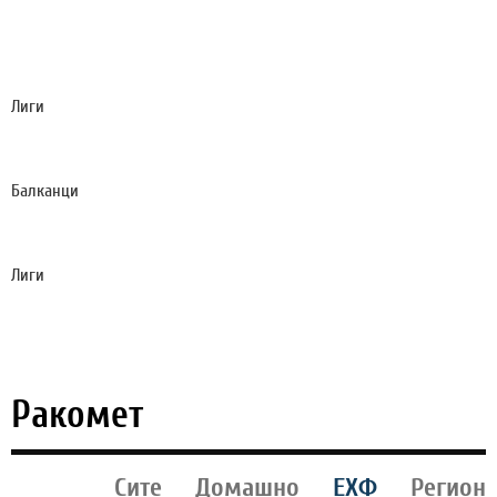
ЏАБЕ РАДУВАЊЕ: СИТИ ЈА ОДБИ ПРВАТА ПОНУДА
НА БАРСА ЗА НАЈДОБРИОТ ФУДБАЛЕР НА СП
2026!
Лиги
НЕВЕРОЈАТНО: ШПАНСКИОТ СУПЕРКУП СЛЕДНАТА
ГОДИНА ЌЕ СЕ ОДИГРА ВО - ИСТАНБУЛ!?
Балканци
ПРЕТЕПАН ПОЗНАТ ХРВАТСКИ СУДИЈА - ГО
НАПАДНАЛЕ СО БЕЗБОЛ ПАЛКИ!
Лиги
ТРАНСФЕРИТЕ СКАПО ЌЕ ГО ЧИНАТ РЕАЛ:
ФЛОРЕНТИНО ПЕРЕЗ ЌЕ ПЛАТИ РЕКОРДЕН ДАНОК
Ракомет
Сите
Домашно
ЕХФ
Регион