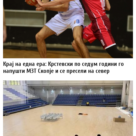
Крај на една ера: Крстевски по седум години го
напушти МЗТ Скопје и се пресели на север