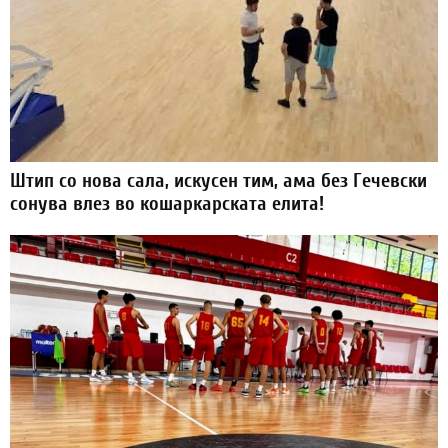
Штип со нова сала, искусен тим, ама без Гечевски
сонува влез во кошаркарската елита!