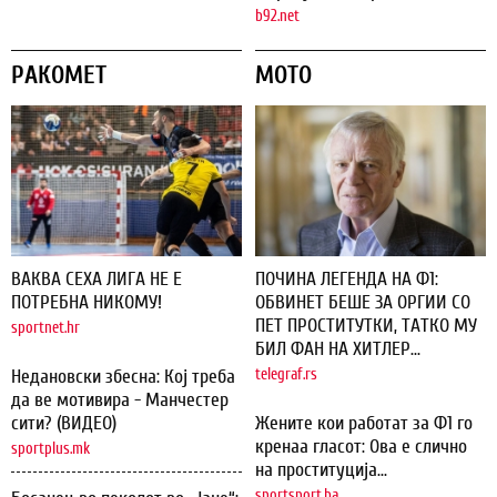
b92.net
РАКОМЕТ
МОТО
ВАКВА СЕХА ЛИГА НЕ Е
ПОЧИНА ЛЕГЕНДА НА Ф1:
ПОТРЕБНА НИКОМУ!
ОБВИНЕТ БЕШЕ ЗА ОРГИИ СО
ПЕТ ПРОСТИТУТКИ, ТАТКО МУ
sportnet.hr
БИЛ ФАН НА ХИТЛЕР...
Недановски збесна: Кој треба
telegraf.rs
да ве мотивира - Манчестер
сити? (ВИДЕО)
Жените кои работат за Ф1 го
кренаа гласот: Ова е слично
sportplus.mk
на проституција...
sportsport.ba