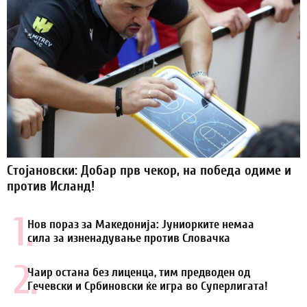
Стојановски: Добар прв чекор, на победа одиме и
против Исланд!
1.
Нов пораз за Македонија: Јуниорките немаа
сила за изненадување против Словачка
2.
Чаир остана без лиценца, тим предводен од
Гечевски и Србиновски ќе игра во Суперлигата!