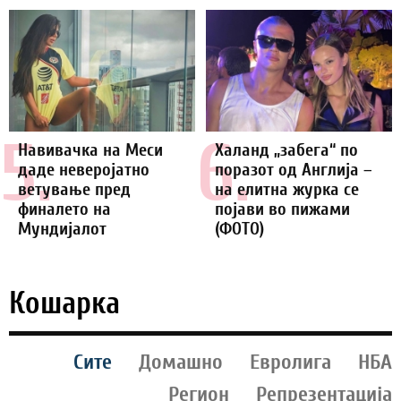
5.
6.
Навивачка на Меси
Халанд „забега“ по
даде неверојатно
поразот од Англија –
ветување пред
на елитна журка се
финалето на
појави во пижами
Мундијалот
(ФОТО)
Кошарка
Сите
Домашно
Евролига
НБА
Регион
Репрезентација