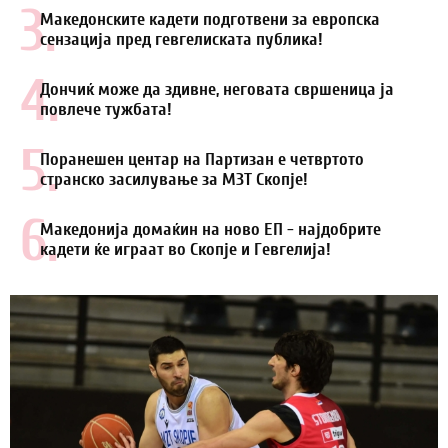
3.
Македонските кадети подготвени за европска
сензација пред гевгелиската публика!
4.
Дончиќ може да здивне, неговата свршеница ја
повлече тужбата!
5.
Поранешен центар на Партизан е четвртото
странско засилување за МЗТ Скопје!
6.
Македонија домаќин на ново ЕП - најдобрите
кадети ќе играат во Скопје и Гевгелија!