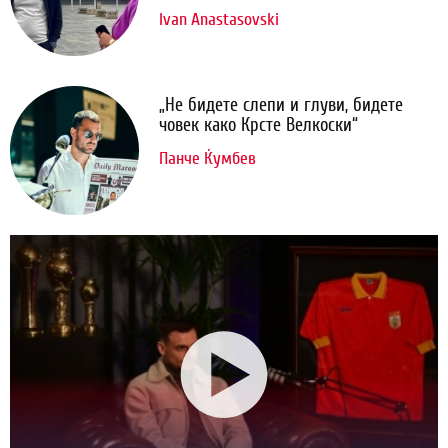
Ivan Anastasovski
„Не бидете слепи и глуви, бидете
човек како Крсте Велкоски“
Панче Ќумбев