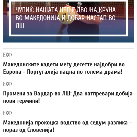
ЧУПИЌ: НАШАТА ЦЕЛ Е ДВОЈНА КРУНА
ВО МАКЕДОНИЈА И ДОБАР НАСТАП ВО
ЛШ
ЕХФ
Македонските кадети меѓу десетте најдобри во
Европа - Португалија падна по голема драма!
ЕХФ
Промени за Вардар во ЛШ: Два натпревари добија
нови термини!
ЕХФ
Македонија прокоцка водство од седум разлика -
пораз од Словенија!