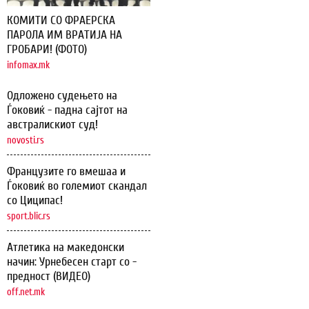
КОМИТИ СО ФРАЕРСКА
ПАРОЛА ИМ ВРАТИЈА НА
ГРОБАРИ! (ФОТО)
infomax.mk
Одложено судењето на
Ѓоковиќ - падна сајтот на
австралискиот суд!
novosti.rs
Французите го вмешаа и
Ѓоковиќ во големиот скандал
со Циципас!
sport.blic.rs
Атлетика на македонски
начин: Урнебесен старт со -
предност (ВИДЕО)
off.net.mk