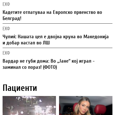
ЕХФ
Кадетите отпатуваа на Европско првенство во
Белград!
ЕХФ
Чупиќ: Нашата цел е двојна круна во Македонија
и добар настап во ЛШ
ЕХФ
Вардар не губи дома: Во „Јане“ кој играл -
заминал со пораз! (ФОТО)
Пациенти