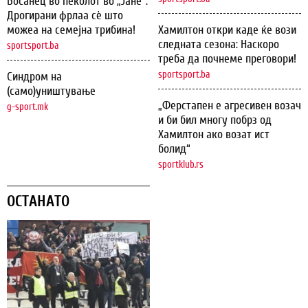
Босанец во пеколот во „Јане“:
Дрогирани фрлаа сѐ што
можеа на семејна трибина!
Хамилтон откри каде ќе вози
следната сезона: Наскоро
sportsport.ba
треба да почнеме преговори!
sportsport.ba
Синдром на
(само)уништување
„Ферстапен е агресивен возач
g-sport.mk
и би бил многу побрз од
Хамилтон ако возат ист
болид“
sportklub.rs
ОСТАНАТО