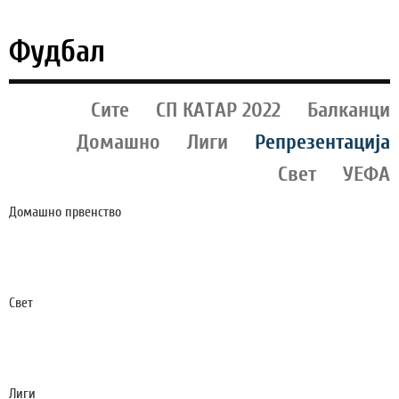
Фудбал
Сите
СП КАТАР 2022
Балканци
Домашно
Лиги
Репрезентација
Свет
УЕФА
Домашно првенство
СИЛЕКС Ѝ ГОСТУВА НА ШКЕНДИЈА (А): КРАТОВЦИ
ПО НОВ ТРИУМФ, ДОМАЌИНОТ БРКА -
ИСТОРИСКА ПОБЕДА!
Свет
ЧЕТИРИ БОМБИ ЗА МЕСИ, РОНАЛДО БИЛ
ПРОГОНУВАН, СУДИЈА ДОБИЛ 6.000 СМРТНИ
ЗАКАНИ
Лиги