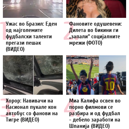
1.
2.
Ужас во Бразил: Еден
Фановите одушевени:
од најголемите
Дилета во бикини ги
фудбалски таленти
„запали“ социјалните
прегази пешак
мрежи (ФОТО)
(ВИДЕО)
3.
4.
Хорор: Навивачи на
Миа Калифа освен во
Насионал пукале кон
порно филмови се
автобус со фанови на
разбира и од фудбал
Тигре (ВИДЕО)
- дебело заработи на
Шпанија (ВИДЕО)