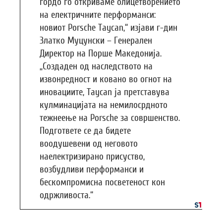
гордо го откриваме олицетворението
на електричните перформанси:
новиот Porsche Taycan,“ изјави г-дин
Златко Муцунски – Генерален
Директор на Порше Македонија.
„Создаден од наследството на
извонредност и ковано во огнот на
иновациите, Taycan ја претставува
кулминацијата на немилосрдното
тежнеење на Porsche за совршенство.
Подгответе се да бидете
воодушевени од неговото
наелектризирано присуство,
возбудливи перформанси и
бескомпромисна посветеност кон
одржливоста.“