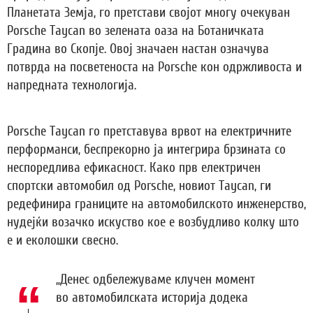
Планетата Земја, го претстави својот многу очекуван
Porsche Taycan во зеленaта оаза на Ботаничката
Градина во Скопје. Овој значаен настан означува
потврда на посветеноста на Porsche кон одржливоста и
напредната технологија.
Porsche Taycan го претставува врвот на електричните
перформанси, беспрекорно ја интегрира брзината со
неспоредлива ефикасност. Како прв електричен
спортски автомобил од Porsche, новиот Taycan, ги
редефинира границите на автомобилското инженерство,
нудејќи возачко искуство кое е возбудливо колку што
е и еколошки свесно.
„Денес одбележуваме клучен момент
во автомобилската историја додека