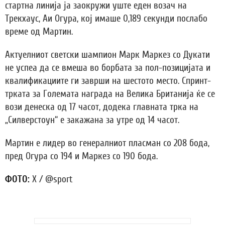
стартна линија ја заокружи уште еден возач на
Трекхаус, Аи Огура, кој имаше 0,189 секунди послабо
време од Мартин.
Актуелниот светски шампион Марк Маркез со Дукати
не успеа да се вмеша во борбата за пол-позицијата и
квалификациите ги заврши на шестото место. Спринт-
трката за Големата награда на Велика Британија ќе се
вози денеска од 17 часот, додека главната трка на
„Силверстоун“ е закажана за утре од 14 часот.
Мартин е лидер во генералниот пласман со 208 бода,
пред Огура со 194 и Маркез со 190 бода.
ФОТО:
X / @sport