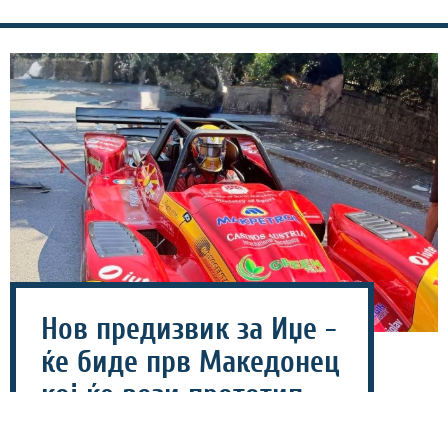
Нов предизвик за Иџе -
ќе биде прв Македонец
кој ќе вози прототип
болид!