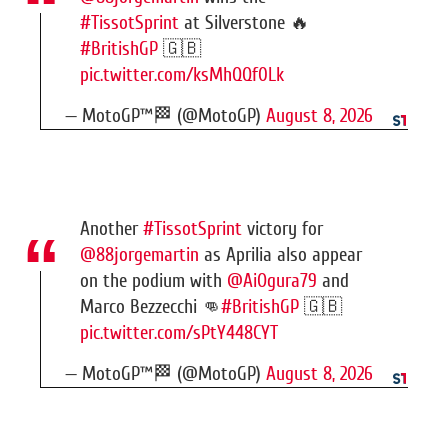
#TissotSprint
at Silverstone 🔥
#BritishGP
🇬🇧
pic.twitter.com/ksMhQQf0Lk
— MotoGP™🏁 (@MotoGP)
August 8, 2026
Another
#TissotSprint
victory for
@88jorgemartin
as Aprilia also appear
on the podium with
@AiOgura79
and
Marco Bezzecchi 👊
#BritishGP
🇬🇧
pic.twitter.com/sPtY448CYT
— MotoGP™🏁 (@MotoGP)
August 8, 2026