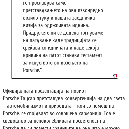
го прославува само
претставувањето на ова извонредно
возило туку и нашата заедничка
визија за одржливата иднина.
Придружете ни се додека тргнуваме
на патување каде традицијата се
среќава со иднината и каде секоја
кривина на патот станува тестамент
за искуството во возењето на
Porsche.“
Официјалната презентација на новиот
Porsche Taycan претставува конвергенција на два света
– автомобилизмот и природата – кои со помош на
Porsche. се спојуваат во совршена хармонија. Тоа е
сведоштво за непоколебливата посветеност на
Porsche да ги помести границите на она што е можно.