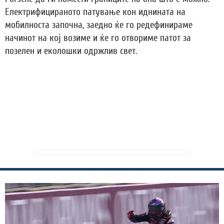
Електрифицираното патување кон иднината на
мобилноста започна, заедно ќе го редефинираме
начинот на кој возиме и ќе го отвориме патот за
позелен и еколошки одржлив свет.