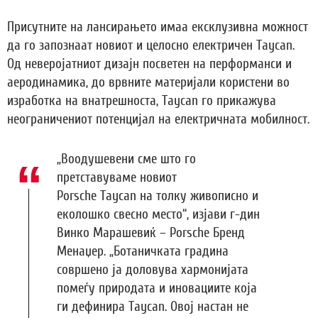
Присутните на лансирањето имаа ексклузивна можност
да го запознаат новиот и целосно електричен Taycan.
Од неверојатниот дизајн посветен на перформанси и
аеродинамика, до врвните материјали користени во
изработка на внатрешноста, Taycan го прикажува
неограничениот потенцијал на електричната мобилност.
„Воодушевени сме што го
претставуваме новиот
Porsche Taycan на толку живописно и
еколошко свесно место“, изјави г-дин
Винко Марашевиќ – Porsche Бренд
Менаџер. „Ботаничката градина
совршено ја доловува хармонијата
помеѓу природата и иновациите која
ги дефинира Taycan. Овој настан не