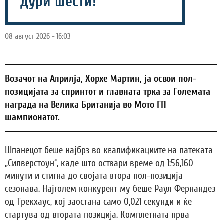
дури шести!
08 август 2026 - 16:03
Возачот на Априлја, Хорхе Мартин, ја освои пол-
позицијата за спринтот и главната трка за Големата
награда на Велика Британија во Мото ГП
шампионатот.
Шпанецот беше најбрз во квалификациите на патеката
„Силверстоун“, каде што оствари време од 1:56,160
минути и стигна до својата втора пол-позиција
сезонава. Најголем конкурент му беше Раул Фернандез
од Трекхаус, кој заостана само 0,021 секунди и ќе
стартува од втората позиција. Комплетната прва