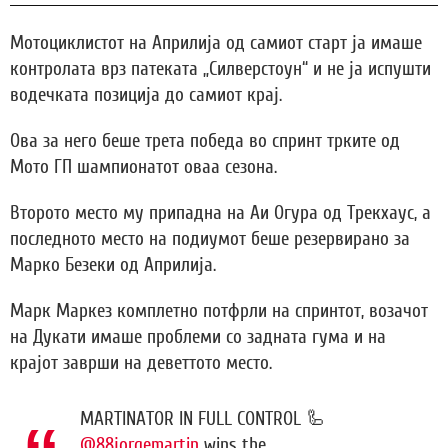
Мотоциклистот на Априлија од самиот старт ја имаше
контролата врз патеката „Силверстоун“ и не ја испушти
водечката позиција до самиот крај.
Ова за него беше трета победа во спринт трките од
Мото ГП шампионатот оваа сезона.
Второто место му припадна на Аи Огура од Трекхаус, а
последното место на подиумот беше резервирано за
Марко Безеки од Априлија.
Марк Маркез комплетно потфрли на спринтот, возачот
на Дукати имаше проблеми со задната гума и на
крајот заврши на деветтото место.
MARTINATOR IN FULL CONTROL 🦾
@88jorgemartin
wins the