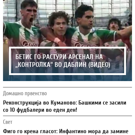
БЕТИС ГО РАСТУРИ АРСЕНАЛ НА
„КОНТРОЛКА“ ВО ДАБЛИН (ВИДЕО)
Домашно првенство
Реконструкција во Куманово: Башкими се засили
со 10 фудбалери во еден ден!
Свет
Фиго го крена гласот: Инфантино мора да замине