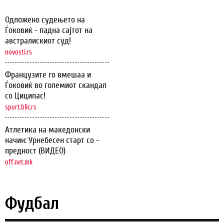
Одложено судењето на
Ѓоковиќ - падна сајтот на
австралискиот суд!
novosti.rs
Французите го вмешаа и
Ѓоковиќ во големиот скандал
со Циципас!
sport.blic.rs
Атлетика на македонски
начин: Урнебесен старт со -
предност (ВИДЕО)
off.net.mk
Фудбал