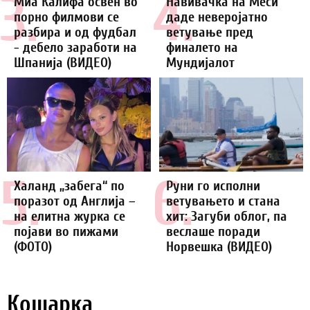
3.
4.
Миа Калифа освен во
Навивачка на Меси
порно филмови се
даде неверојатно
разбира и од фудбал
ветување пред
- дебело заработи на
финалето на
Шпанија (ВИДЕО)
Мундијалот
5.
6.
Халанд „забега“ по
Руни го исполни
поразот од Англија –
ветувањето и стана
на елитна журка се
хит: Загуби облог, па
појави во пижами
веслаше поради
(ФОТО)
Норвешка (ВИДЕО)
Кошарка