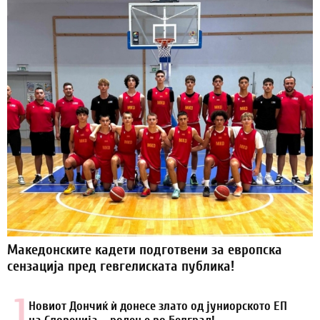
Македонските кадети подготвени за европска
сензација пред гевгелиската публика!
1.
Новиот Дончиќ ѝ донесе злато од јуниорското ЕП