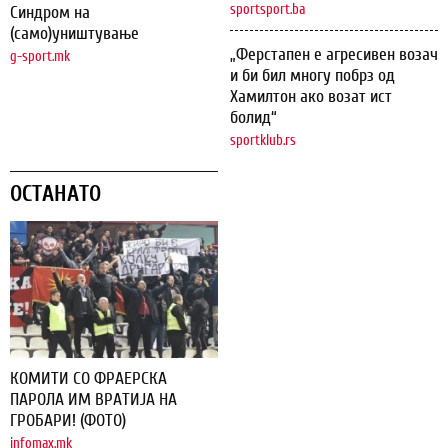
sportsport.ba
Синдром на
(само)уништување
„Ферстапен е агресивен возач
g-sport.mk
и би бил многу побрз од
Хамилтон ако возат ист
болид“
sportklub.rs
ОСТАНАТО
КОМИТИ СО ФРАЕРСКА
ПАРОЛА ИМ ВРАТИЈА НА
ГРОБАРИ! (ФОТО)
infomax.mk