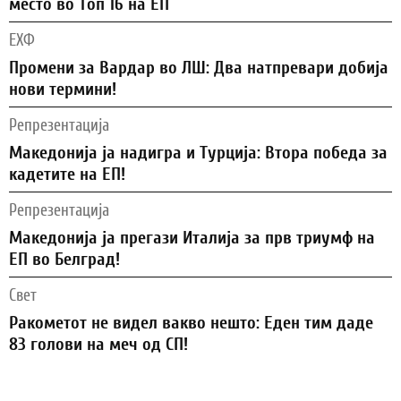
место во Топ 16 на ЕП
ЕХФ
Промени за Вардар во ЛШ: Два натпревари добија
нови термини!
Репрезентација
Македонија ја надигра и Турција: Втора победа за
кадетите на ЕП!
Репрезентација
Македонија ја прегази Италија за прв триумф на
ЕП во Белград!
Свет
Ракометот не видел вакво нешто: Еден тим даде
83 голови на меч од СП!