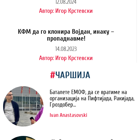
12.08.2024
Автор:
Игор Крстевски
КФМ да го клонира Војдан, инаку –
пропаднавме!
14.08.2023
Автор:
Игор Крстевски
#
ЧАРШИЈА
Баталете ЕМОФ, да се вратиме на
организација на Пифтијада, Ракијада,
Гроздобер...
Ivan Anastasovski