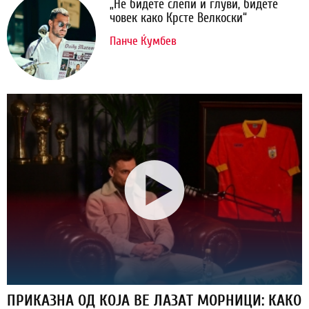
„Не бидете слепи и глуви, бидете
човек како Крсте Велкоски“
Панче Ќумбев
ПРИКАЗНА ОД КОЈА ВЕ ЛАЗАТ МОРНИЦИ: КАКО