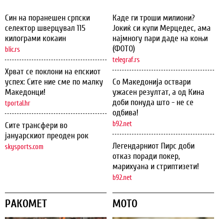
Син на поранешен српски
Каде ги троши милиони?
селектор шверцувал 115
Јокиќ си купи Мерцедес, ама
килограми кокаин
најмногу пари даде на коњи
(ФОТО)
blic.rs
telegraf.rs
Хрват се поклони на епскиот
успех: Сите ние сме по малку
Со Македонија оствари
Македонци!
ужасен резултат, а од Кина
доби понуда што - не се
tportal.hr
одбива!
b92.net
Сите трансфери во
јануарскиот преоден рок
Легендарниот Пирс доби
skysports.com
отказ поради покер,
марихуана и стриптизети!
b92.net
РАКОМЕТ
МОТО