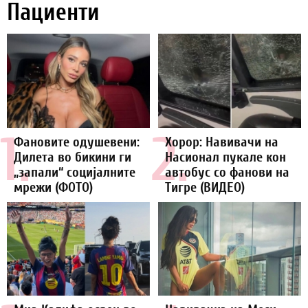
Пациенти
1.
2.
Фановите одушевени:
Хорор: Навивачи на
Дилета во бикини ги
Насионал пукале кон
„запали“ социјалните
автобус со фанови на
мрежи (ФОТО)
Тигре (ВИДЕО)