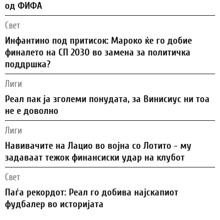
од ФИФА
Свет
Инфантино под притисок: Мароко ќе го добие
финалето на СП 2030 во замена за политичка
поддршка?
Лиги
Реал пак ја зголеми понудата, за Винисиус ни тоа
не е доволно
Лиги
Навивачите на Лацио во војна со Лотито - му
задаваат тежок финансиски удар на клубот
Свет
Паѓа рекордот: Реал го добива најскапиот
фудбалер во историјата