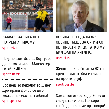
ВАКВА СЕХА ЛИГА НЕ Е
ПОЧИНА ЛЕГЕНДА НА Ф1:
ПОТРЕБНА НИКОМУ!
ОБВИНЕТ БЕШЕ ЗА ОРГИИ СО
ПЕТ ПРОСТИТУТКИ, ТАТКО МУ
sportnet.hr
БИЛ ФАН НА ХИТЛЕР...
Недановски збесна: Кој треба
telegraf.rs
да ве мотивира - Манчестер
сити? (ВИДЕО)
Жените кои работат за Ф1 го
кренаа гласот: Ова е слично
sportplus.mk
на проституција...
sportsport.ba
Босанец во пеколот во „Јане“:
Дрогирани фрлаа сѐ што
можеа на семејна трибина!
Хамилтон откри каде ќе вози
следната сезона: Наскоро
sportsport.ba
треба да почнеме преговори!