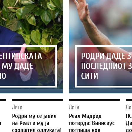
ГЕНТИНСКАТА
РОДРИ ДАДЕ З
 МУ ДАДЕ
ПОСЛЕДНИОТ З
НО
СИТИ
Лиги
Лиги
Ли
Родри му се јавил
Реал Мадрид
ПС
л
на Реал и му ја
потврди: Винисиус
Ди
соопштил одлуката!
потпиша нов
до