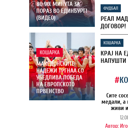
ВО 90. МИНУТА ЗА
ФУДБАЛ
ПОРАЗ ВО ЕДИНБУРГ!
(ВИДЕО)
РЕАЛ МАД
ДОГОВОР!
КОШАРКА
КРАЈ НА Е
КОШАРКА
НАПУШТИ 
МАКЕДОНСКИТЕ
НАДЕЖИ ТРГНАА СО
УБЕДЛИВА ПОБЕДА
#
К
НА ЕВРОПСКОТО
ПРВЕНСТВО
Сите сос
медали, а 
живи и
12.0
Автор:
Иго