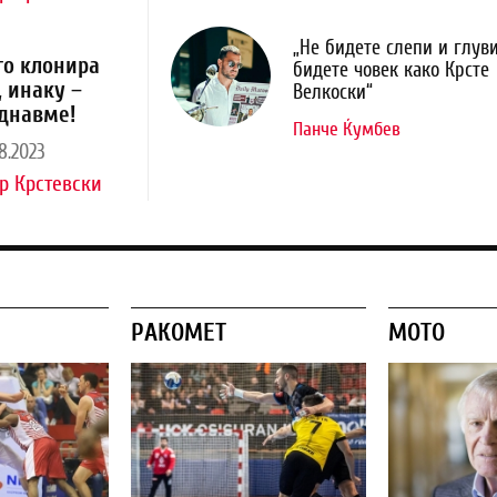
„Не бидете слепи и глуви
го клонира
бидете човек како Крсте
, инаку –
Велкоски“
днавме!
Панче Ќумбев
8.2023
р Крстевски
РАКОМЕТ
МОТО