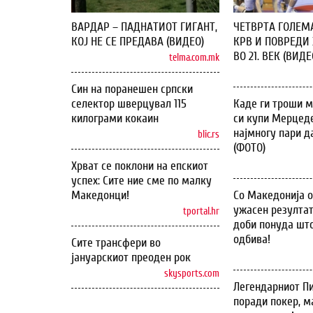
ВАРДАР – ПАДНАТИОТ ГИГАНТ,
ЧЕТВРТА ГОЛЕМ
КОЈ НЕ СЕ ПРЕДАВА (ВИДЕО)
КРВ И ПОВРЕДИ 
ВО 21. ВЕК (ВИДЕ
telma.com.mk
Син на поранешен српски
селектор шверцувал 115
Каде ги троши м
килограми кокаин
си купи Мерцеде
најмногу пари д
blic.rs
(ФОТО)
Хрват се поклони на епскиот
успех: Сите ние сме по малку
Македонци!
Со Македонија 
ужасен резултат
tportal.hr
доби понуда што
одбива!
Сите трансфери во
јануарскиот преоден рок
skysports.com
Легендарниот Пи
поради покер, м