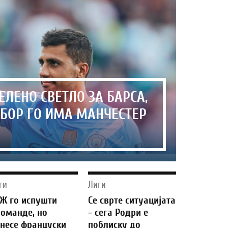
ЕЛЕНО СВЕТЛО ЗА БАРСА,
БОР ГО ИМА МАНЧЕСТЕР
ги
Лиги
Ж го испушти
Се сврте ситуацијата
оманде, но
- сега Родри е
несе француски
поблиску до