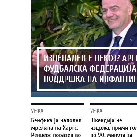
ИЗНЕНАДЕН Е НЕКОЈ? АР
ФУДБАЛСКА ФЕДЕРАЦИЈА
ПОДДРШКА НА ИНФАНТИ
УЕФА
УЕФА
Бенфика ја наполни
Шкендија не
мрежата на Хартс,
издржа, прими го
Ренџерс поразен во
во 90. минута за