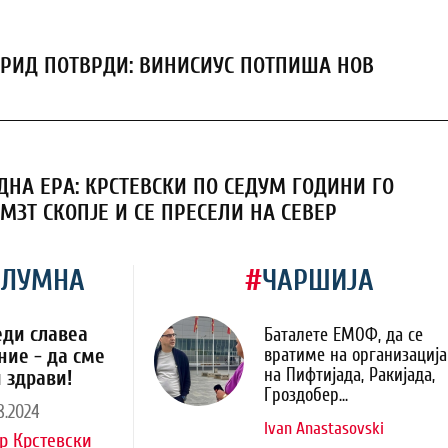
РИД ПОТВРДИ: ВИНИСИУС ПОТПИША НОВ
ДНА ЕРА: КРСТЕВСКИ ПО СЕДУМ ГОДИНИ ГО
МЗТ СКОПЈЕ И СЕ ПРЕСЕЛИ НА СЕВЕР
ОЛУМНА
#
ЧАРШИЈА
еди славеа
Баталете ЕМОФ, да се
ние - да сме
вратиме на организација
на Пифтијада, Ракијада,
 здрави!
Гроздобер...
8.2024
Ivan Anastasovski
р Крстевски