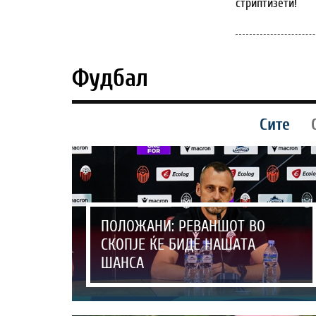
стриптизети!
Фудбал
Сите
ПОЛОЖАНИ: РЕВАНШОТ ВО
СКОПЈЕ ЌЕ БИДЕ НАШАТА
ШАНСА