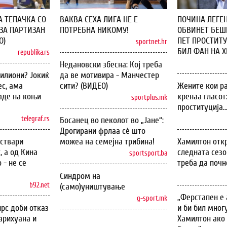
А ТЕПАЧКА СО
ВАКВА СЕХА ЛИГА НЕ Е
ПОЧИНА ЛЕГЕН
ЗА ПАРТИЗАН
ПОТРЕБНА НИКОМУ!
ОБВИНЕТ БЕШЕ
О)
ПЕТ ПРОСТИТУ
sportnet.hr
БИЛ ФАН НА ХИ
republika.rs
Недановски збесна: Кој треба
илиони? Јокиќ
да ве мотивира - Манчестер
с, ама
сити? (ВИДЕО)
Жените кои ра
аде на коњи
кренаа гласот
sportplus.mk
проституција..
telegraf.rs
Босанец во пеколот во „Јане“:
Дрогирани фрлаа сѐ што
оствари
можеа на семејна трибина!
Хамилтон откр
, а од Кина
следната сезо
sportsport.ba
 - не се
треба да почн
Синдром на
b92.net
(само)уништување
„Ферстапен е 
g-sport.mk
рс доби отказ
и би бил мног
арихуана и
Хамилтон ако 