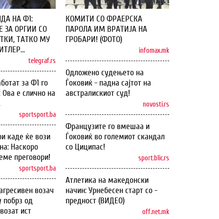
ДА НА Ф1:
КОМИТИ СО ФРАЕРСКА
 ЗА ОРГИИ СО
ПАРОЛА ИМ ВРАТИЈА НА
ТКИ, ТАТКО МУ
ГРОБАРИ! (ФОТО)
ТЛЕР...
infomax.mk
telegraf.rs
Одложено судењето на
ботат за Ф1 го
Ѓоковиќ - падна сајтот на
: Ова е слично на
австралискиот суд!
.
novosti.rs
sportsport.ba
Французите го вмешаа и
и каде ќе вози
Ѓоковиќ во големиот скандал
на: Наскоро
со Циципас!
еме преговори!
sport.blic.rs
sportsport.ba
Атлетика на македонски
агресивен возач
начин: Урнебесен старт со -
у побрз од
предност (ВИДЕО)
возат ист
off.net.mk