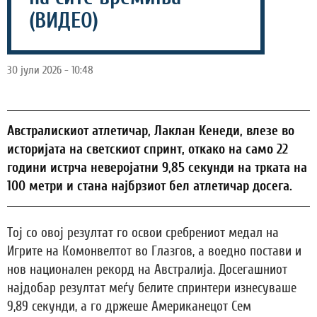
(ВИДЕО)
30 јули 2026 - 10:48
Австралискиот атлетичар, Лаклан Кенеди, влезе во
историјата на светскиот спринт, откако на само 22
години истрча неверојатни 9,85 секунди на трката на
100 метри и стана најбрзиот бел атлетичар досега.
Тој со овој резултат го освои сребрениот медал на
Игрите на Комонвелтот во Глазгов, а воедно постави и
нов национален рекорд на Австралија. Досегашниот
најдобар резултат меѓу белите спринтери изнесуваше
9,89 секунди, а го држеше Американецот Сем