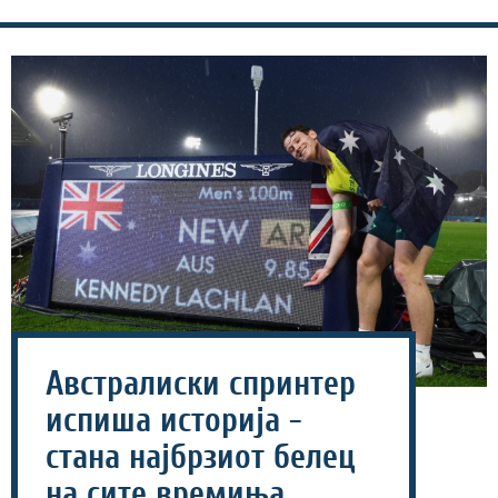
Австралиски спринтер
испиша историја -
стана најбрзиот белец
на сите времиња