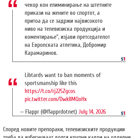
чекор кон елиминирање на штетните
прикази на жените во спортот, а
притоа да се задржи највисокото
ниво на телевизиска продукција и
коментирање“, изјави претседателот
на Европската атлетика, Добромир
Карамаринов.
Libtards want to ban moments of
sportsmanship like this
https://t.co/rj225Zgcos
pic.twitter.com/DwkIIMQoHx
— Flappr (@flapprdotnet)
July 14, 2026
Според новите препораки, телевизиските продукции
треба да избегнуваат долги крупни кадри на одделни