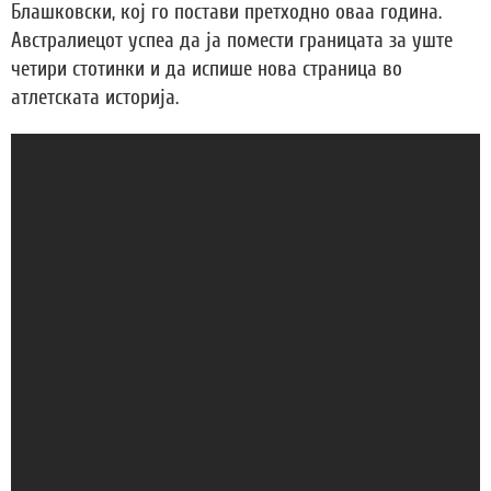
Блашковски, кој го постави претходно оваа година.
Австралиецот успеа да ја помести границата за уште
четири стотинки и да испише нова страница во
атлетската историја.