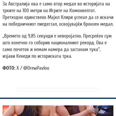
За Австралија ова е само втор медал во историјата на
трките на 100 метри на Игрите на Комонвелтот.
Претходно единствено Мајкл Клири успеал да се искачи
на победничкиот пиедестал, освојувајќи бронзен медал.
„Времето од 9,85 секунди е неверојатно. Пресреќен сум
што конечно го соборив националниот рекорд. Ова е
само почеток и немам намера да застанам тука“,
изјави Кенеди по историската трка.
ФОТО:
X / @DrewPavlou