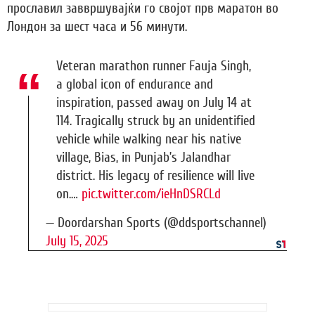
прославил заввршувајќи го својот прв маратон во
Лондон за шест часа и 56 минути.
Veteran marathon runner Fauja Singh,
a global icon of endurance and
inspiration, passed away on July 14 at
114. Tragically struck by an unidentified
vehicle while walking near his native
village, Bias, in Punjab’s Jalandhar
district. His legacy of resilience will live
on.…
pic.twitter.com/ieHnDSRCLd
— Doordarshan Sports (@ddsportschannel)
July 15, 2025