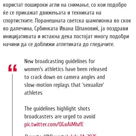
користат пошироки агли на снимање, со кои подобро
ќе се прикажат движењата и техниката на
спортистките. Поранешната светска шампионка во скок
во далечина, Србинката Ивана Шпановиќ, ја поздрави
иницијативата и истакна дека постојат многу подобри
начини да се доближи атлетиката до гледачите.
New broadcasting guidelines for
women's athletics have been released
to crack down on camera angles and
slow-motion replays that ‘sexualize’
athletes
The guidelines highlight shots
broadcasters are urged to avoid
pic.twitter.com/QGxAiMlvfE