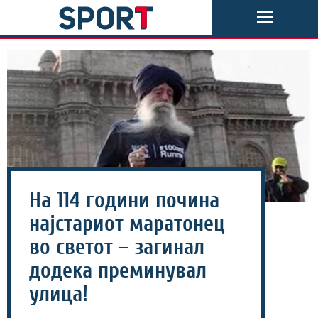
На 114 години почина
најстариот маратонец
во светот – загинал
додека преминувал
улица!