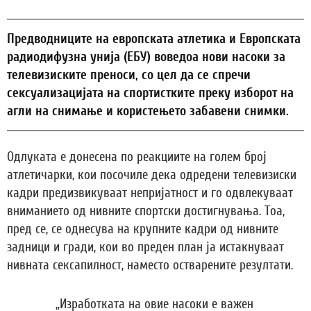
Предводниците на европската атлетика и Европската
радиодифузна унија (ЕБУ) воведоа нови насоки за
телевизиските преноси, со цел да се спречи
сексуализацијата на спортистките преку изборот на
агли на снимање и користењето забавени снимки.
Одлуката е донесена по реакциите на голем број
атлетичарки, кои посочиле дека одредени телевизиски
кадри предизвикуваат непријатност и го одвлекуваат
вниманието од нивните спортски достигнувања. Тоа,
пред се, се однесува на крупните кадри од нивните
задници и гради, кои во преден план ја истакнуваат
нивната сексапилност, наместо остварените резултати.
„Изработката на овие насоки е важен