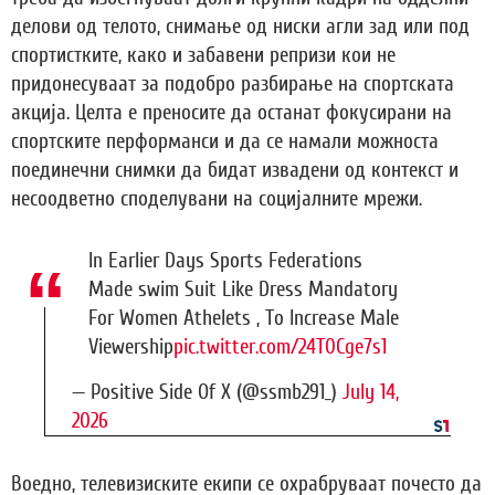
делови од телото, снимање од ниски агли зад или под
спортистките, како и забавени репризи кои не
придонесуваат за подобро разбирање на спортската
акција. Целта е преносите да останат фокусирани на
спортските перформанси и да се намали можноста
поединечни снимки да бидат извадени од контекст и
несоодветно споделувани на социјалните мрежи.
In Earlier Days Sports Federations
Made swim Suit Like Dress Mandatory
For Women Athelets , To Increase Male
Viewership
pic.twitter.com/24T0Cge7s1
— Positive Side Of X (@ssmb291_)
July 14,
2026
Воедно, телевизиските екипи се охрабруваат почесто да