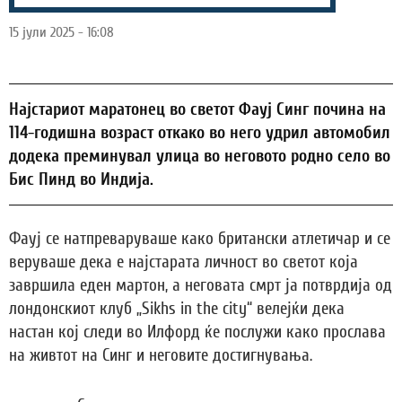
15 јули 2025 - 16:08
Најстариот маратонец во светот Фауј Синг почина на
114-годишна возраст откако во него удрил автомобил
додека преминувал улица во неговото родно село во
Бис Пинд во Индија.
Фауј се натпреваруваше како британски атлетичар и се
веруваше дека е најстарата личност во светот која
завршила еден мартон, а неговата смрт ја потврдија од
лондонскиот клуб „Sikhs in the city“ велејќи дека
настан кој следи во Илфорд ќе послужи како прослава
на живтот на Синг и неговите достигнувања.