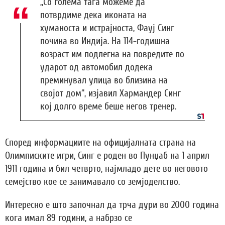
„Со голема тага можеме да
потврдиме дека иконата на
хуманоста и истрајноста, Фауј Синг
почина во Индија. На 114-годишна
возраст им подлегна на повредите по
ударот од автомобил додека
преминувал улица во близина на
својот дом“, изјавил Хармандер Синг
кој долго време беше негов тренер.
Според информациите на официјалната страна на
Олимписките игри, Синг е роден во Пунџаб на 1 април
1911 година и бил четврто, најмладо дете во неговото
семејство кое се занимавало со земјоделство.
Интересно е што започнал да трча дури во 2000 година
кога имал 89 години, а набрзо се