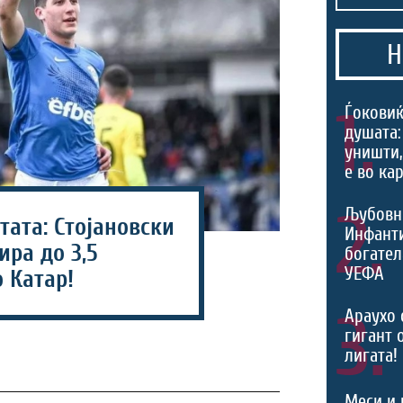
Н
1.
Ѓоковиќ
душата:
уништи,
е во ка
2.
Љубовн
ата: Стојановски
Инфант
ра до 3,5
богател
УЕФА
 Катар!
3.
Араухо 
гигант 
лигата!
Меси и 