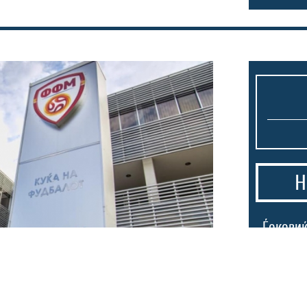
Н
1.
Ѓоковиќ
душата:
уништи,
за УЕФА:
е во ка
а продажба!
Љубовн