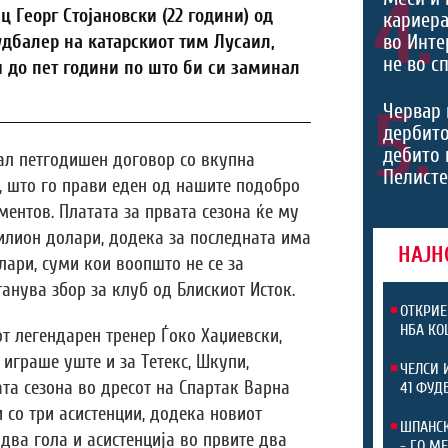
4.
Георг Стојановски (22 години) од
кариера
во Инте
дбалер на катарскиот тим Лусаил,
не во с
 до пет години по што би си заминал
5.
Червар 
дербито
дебито 
ал петгодишен договор со вкупна
Пелист
, што го прави еден од нашите подобро
ентов. Платата за првата сезона ќе му
илион долари, додека за последната има
НАЈН
ари, суми кои воопшто не се за
анува збор за клуб од Блискиот Исток.
ОТКРИЕ
НБА КО
от легендарен тренер Ѓоко Хаџиевски,
 играше уште и за Тетекс, Шкупи,
ЧЕЛСИ 
ата сезона во дресот на Спартак Варна
41 ФУД
 со три асистенции, додека новиот
ШПАНСК
два гола и асистенција во првите два
- ГО М