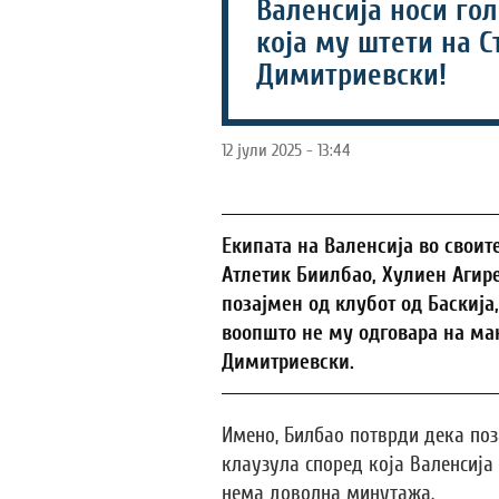
Валенсија носи го
која му штети на С
Димитриевски!
12 јули 2025 - 13:44
Eкипата на Валенсија во своит
Атлетик Биилбао, Хулиен Агире
позајмен од клубот од Баскија,
воопшто не му одговара на ма
Димитриевски.
Имено, Билбао потврди дека по
клаузула според која Валенсија
нема доволна минутажа.