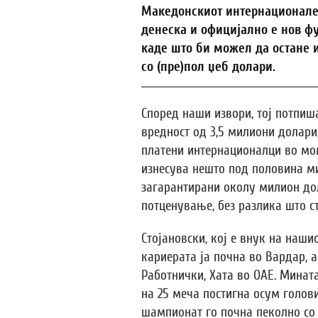
Македонскиот интернационалец 
денеска и официјално е нов фу
каде што би можел да остане и
со (пре)пол џеб долари.
Според наши извори, тој потпиш
вредност од 3,5 милиони долари
платени интернационалци во мом
изнесува нешто под половина м
загарантирани околу милион дол
потценување, без разлика што ст
Стојановски, кој е внук на наши
кариерата ја почна во Вардар, а
Работнички, Хата во ОАЕ. Минат
на 25 меча постигна осум голови
шампионат го почна пеколно со 