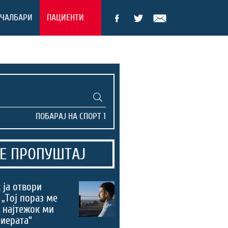
ЕЧАЛБАРИ
ПАЦИЕНТИ
Е ПРОПУШТАЈ
 ја отвори
 „Тој пораз ме
 најтежок ми
риерата“