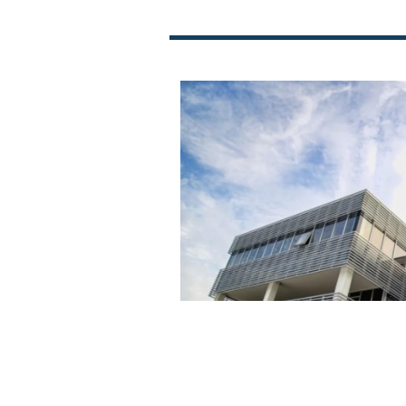
ФФМ со поддршка 
Мундијалот не е н