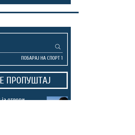
Е ПРОПУШТАЈ
 ја отвори
 „Тој пораз ме
 најтежок ми
риерата“
ицата на