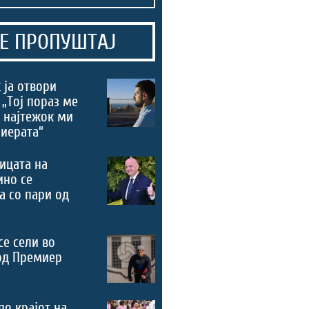
Е ПРОПУШТАЈ
 ја отвори
 „Тој пораз ме
 најтежок ми
риерата“
ицата на
ино се
а со пари од
се сели во
од Премиер
по крајот на