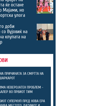
та ќе остане
р Мајами, но
портска улога
го доби
 со Вујовиќ на
на клупата на
ер
ОВИ
НА ПРИЧИНАТА ЗА СМРТТА НА
ШАРКАРОТ
ИМА НЕВЕРОЈАТЕН ПРОБЛЕМ -
БАЛЕР ВО ПРВИОТ ТИМ
ИОТ СУПЕРКУП ПРЕД НОВА ЕРА
ЕНУВА МЕСТОТО, ДАТУМОТ И