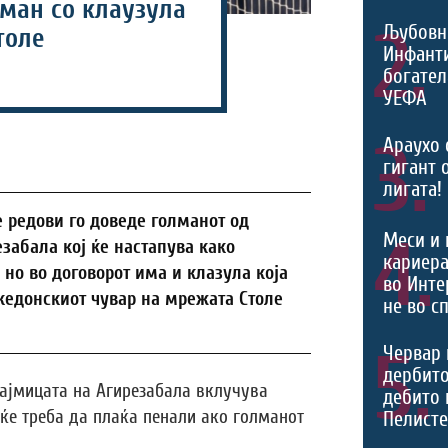
лман со клаузула
2.
Љубовн
толе
Инфант
богател
УЕФА
3.
Араухо 
гигант 
лигата!
е редови го доведе голманот од
4.
Меси и 
забала кој ќе настапува како
кариера
 но во договорот има и клазула која
во Инте
кедонскиот чувар на мрежата Столе
не во с
5.
Червар 
дербито
зајмицата на Агирезабала вклучува
дебито 
 ќе треба да плаќа пенали ако голманот
Пелист