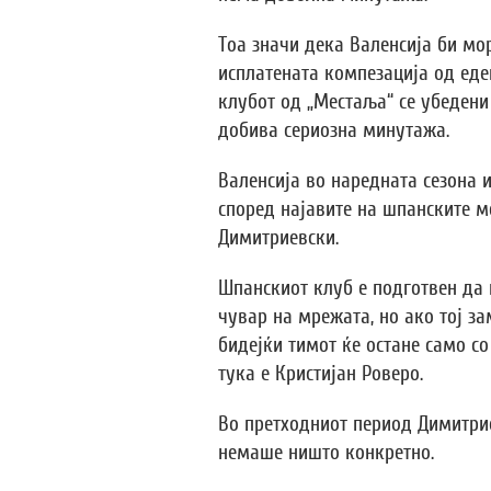
Тоа значи дека Валенсија би мо
исплатената компезација од еде
клубот од „Местаља“ се убедени
добива сериозна минутажа.
Валенсија во наредната сезона 
според најавите на шпанските м
Димитриевски.
Шпанскиот клуб е подготвен да 
чувар на мрежата, но ако тој з
бидејќи тимот ќе остане само со
тука е Кристијан Роверо.
Во претходниот период Димитрие
немаше ништо конкретно.