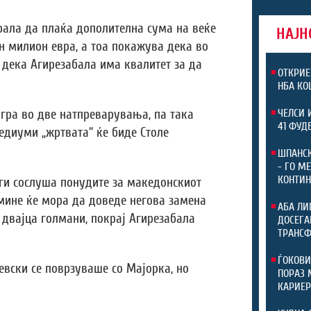
рала да плаќа дополителна сума на веќе
НАЈН
н милион евра, а тоа покажува дека во
 дека Агирезабала има квалитет за да
ОТКРИЕ
НБА КО
игра во две натпреварувања, па така
ЧЕЛСИ 
41 ФУД
едиуми „жртвата“ ќе биде Столе
ШПАНСК
- ГО М
КОНТИН
ги сослуша понудите за македонскиот
амине ќе мора да доведе негова замена
АБА ЛИ
 двајца голмани, покрај Агирезабала
ДОСЕГА
ТРАНС
ЃОКОВИ
вски се поврзуваше со Мајорка, но
ПОРАЗ 
КАРИЕР