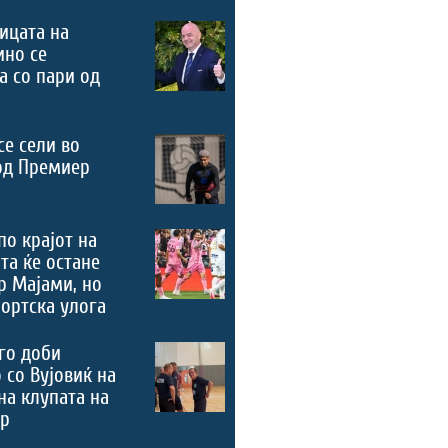
ицата на
ино се
а со пари од
се сели во
од Премиер
по крајот на
та ќе остане
р Мајами, но
портска улога
го доби
 со Вујовиќ на
на клупата на
ер