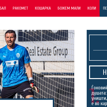
БАЛ
РАКОМЕТ
КОШАРКА
БОЖЕМ МАЛИ
КОЛИ
П
Н
1.
Ѓоковиќ
душата:
уништи,
е во ка