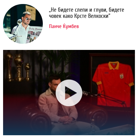
„Не бидете слепи и глуви, бидете
човек како Крсте Велкоски“
Панче Ќумбев