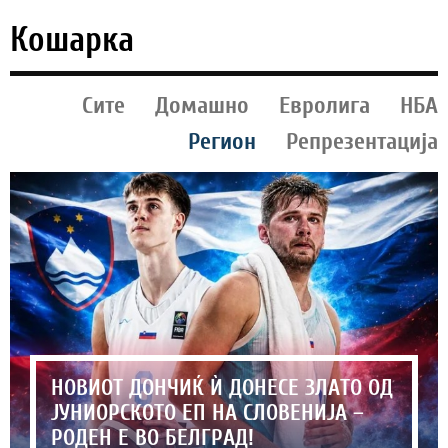
Кошарка
Сите
Домашно
Евролига
НБА
Регион
Репрезентација
НОВИОТ ДОНЧИЌ Ѝ ДОНЕСЕ ЗЛАТО ОД
ЈУНИОРСКОТО ЕП НА СЛОВЕНИЈА –
РОДЕН Е ВО БЕЛГРАД!