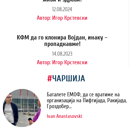
12.08.2024
Автор:
Игор Крстевски
КФМ да го клонира Војдан, инаку –
пропаднавме!
14.08.2023
Автор:
Игор Крстевски
#
ЧАРШИЈА
Баталете ЕМОФ, да се вратиме на
организација на Пифтијада, Ракијада,
Гроздобер...
Ivan Anastasovski