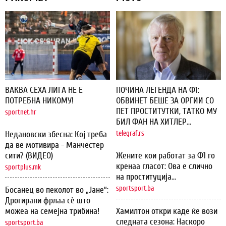
ВАКВА СЕХА ЛИГА НЕ Е
ПОЧИНА ЛЕГЕНДА НА Ф1:
ПОТРЕБНА НИКОМУ!
ОБВИНЕТ БЕШЕ ЗА ОРГИИ СО
ПЕТ ПРОСТИТУТКИ, ТАТКО МУ
sportnet.hr
БИЛ ФАН НА ХИТЛЕР...
Недановски збесна: Кој треба
telegraf.rs
да ве мотивира - Манчестер
сити? (ВИДЕО)
Жените кои работат за Ф1 го
кренаа гласот: Ова е слично
sportplus.mk
на проституција...
sportsport.ba
Босанец во пеколот во „Јане“:
Дрогирани фрлаа сѐ што
можеа на семејна трибина!
Хамилтон откри каде ќе вози
следната сезона: Наскоро
sportsport.ba