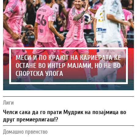
МЕСИ И ПО КРАЈОТ НА КАРИЕРАТА ЌЕ
ОСТАНЕ ВО ИНТЕР МАЈАМИ, НО НЕ ВО
СПОРТСКА УЛОГА
Лиги
Челси сака да го прати Мудрик на позајмица во
друг премиерлигаш!?
Домашно првенство