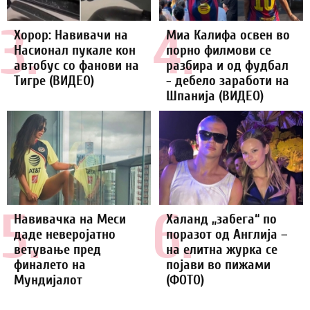
3.
4.
Хорор: Навивачи на
Миа Калифа освен во
Насионал пукале кон
порно филмови се
автобус со фанови на
разбира и од фудбал
Тигре (ВИДЕО)
- дебело заработи на
Шпанија (ВИДЕО)
5.
6.
Навивачка на Меси
Халанд „забега“ по
даде неверојатно
поразот од Англија –
ветување пред
на елитна журка се
финалето на
појави во пижами
Мундијалот
(ФОТО)