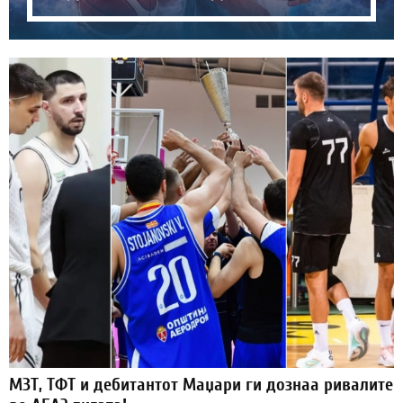
МЗТ, ТФТ и дебитантот Маџари ги дознаа ривалите