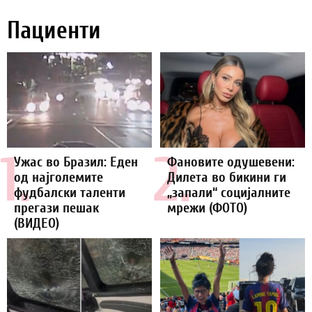
Пациенти
1.
2.
Ужас во Бразил: Еден
Фановите одушевени:
од најголемите
Дилета во бикини ги
фудбалски таленти
„запали“ социјалните
прегази пешак
мрежи (ФОТО)
(ВИДЕО)