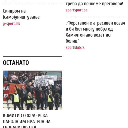
треба да почнеме преговори!
sportsport.ba
Синдром на
(само)уништување
„Ферстапен е агресивен возач
g-sport.mk
и би бил многу побрз од
Хамилтон ако возат ист
болид“
sportklub.rs
ОСТАНАТО
КОМИТИ СО ФРАЕРСКА
ПАРОЛА ИМ ВРАТИЈА НА
ГРОБАРИ! (ФОТО)