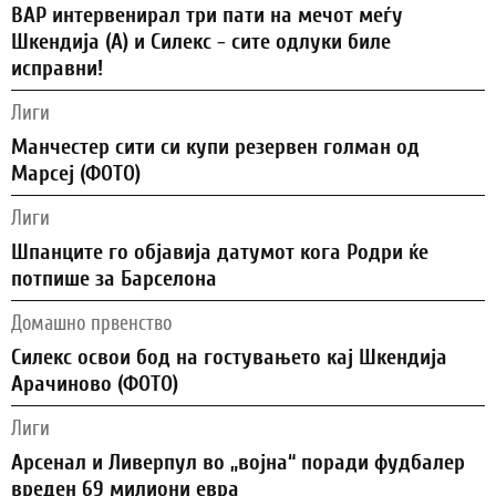
ВАР интервенирал три пати на мечот меѓу
Шкендија (А) и Силекс - сите одлуки биле
исправни!
Лиги
Манчестер сити си купи резервен голман од
Марсеј (ФОТО)
Лиги
Шпанците го објавија датумот кога Родри ќе
потпише за Барселона
Домашно првенство
Силекс освои бод на гостувањето кај Шкендија
Арачиново (ФОТО)
Лиги
Арсенал и Ливерпул во „војна“ поради фудбалер
вреден 69 милиони евра