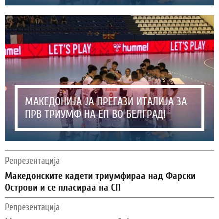
МАКЕДОНИЈА ЈА ПРЕГАЗИ ИТАЛИЈА ЗА
ПРВ ТРИУМФ НА ЕП ВО БЕЛГРАД!
Репрезентација
Македонските кадети триумфираа над Фарски
Острови и се пласираа на СП
Репрезентација