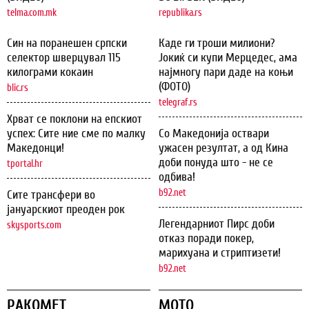
telma.com.mk
republika.rs
Син на поранешен српски
Каде ги троши милиони?
селектор шверцувал 115
Јокиќ си купи Мерцедес, ама
килограми кокаин
најмногу пари даде на коњи
(ФОТО)
blic.rs
telegraf.rs
Хрват се поклони на епскиот
успех: Сите ние сме по малку
Со Македонија оствари
Македонци!
ужасен резултат, а од Кина
доби понуда што - не се
tportal.hr
одбива!
b92.net
Сите трансфери во
јануарскиот преоден рок
Легендарниот Пирс доби
skysports.com
отказ поради покер,
марихуана и стриптизети!
b92.net
РАКОМЕТ
МОТО