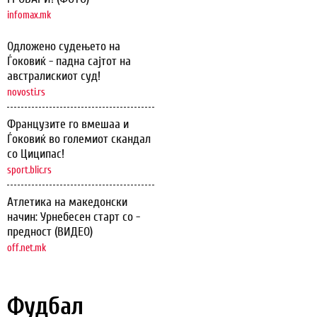
infomax.mk
Одложено судењето на
Ѓоковиќ - падна сајтот на
австралискиот суд!
novosti.rs
Французите го вмешаа и
Ѓоковиќ во големиот скандал
со Циципас!
sport.blic.rs
Атлетика на македонски
начин: Урнебесен старт со -
предност (ВИДЕО)
off.net.mk
Фудбал