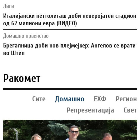
Лиги
Италијански петтолигаш доби неверојатен стадион
од 62 милиони евра (ВИДЕО)
Домашно првенство
Брегалница доби нов плејмејкер: Ангелов се врати
во Штип
Ракомет
Сите
Домашно
ЕХФ
Регион
Репрезентација
Свет