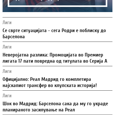
Лиги
Се сврте ситуацијата - сега Родри е поблиску до
Барселона
Лиги
Неверојатна разлика: Промоцијата во Премиер
лигата 17 пати повредна од титулата во Серија А
Лиги
Официјално: Реал Мадрид го комплетира
најскапиот трансфер во клупската историја!
Лиги
Шок во Мадрид: Барселона сака да му го украде
планираното засилување на Реал