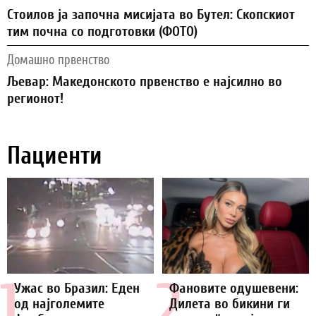
Стоилов ја започна мисијата во Бутел: Скопскиот
тим почна со подготовки (ФОТО)
Домашно првенство
Љевар: Македонското првенство е најсилно во
регионот!
Пациенти
1.
2.
Ужас во Бразил: Еден
Фановите одушевени:
од најголемите
Дилета во бикини ги