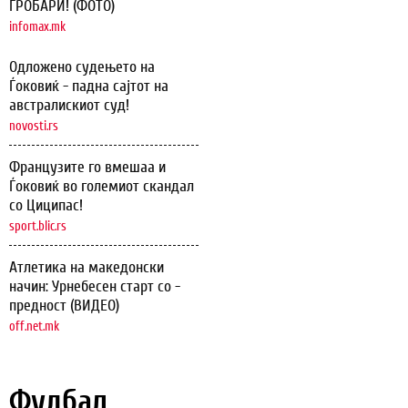
ГРОБАРИ! (ФОТО)
infomax.mk
Одложено судењето на
Ѓоковиќ - падна сајтот на
австралискиот суд!
novosti.rs
Французите го вмешаа и
Ѓоковиќ во големиот скандал
со Циципас!
sport.blic.rs
Атлетика на македонски
начин: Урнебесен старт со -
предност (ВИДЕО)
off.net.mk
Фудбал