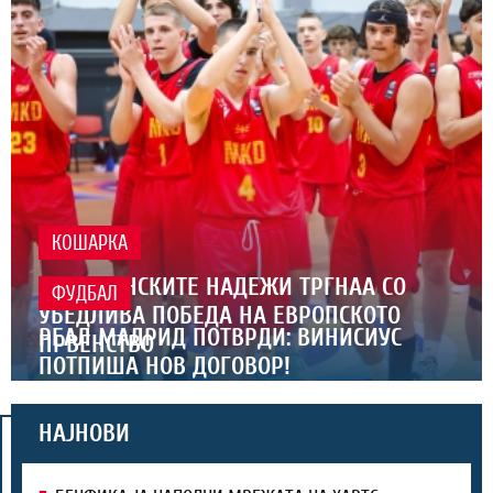
КОШАРКА
МАКЕДОНСКИТЕ НАДЕЖИ ТРГНАА СО
ФУДБАЛ
УБЕДЛИВА ПОБЕДА НА ЕВРОПСКОТО
РЕАЛ МАДРИД ПОТВРДИ: ВИНИСИУС
ПРВЕНСТВО
ПОТПИША НОВ ДОГОВОР!
НАЈНОВИ