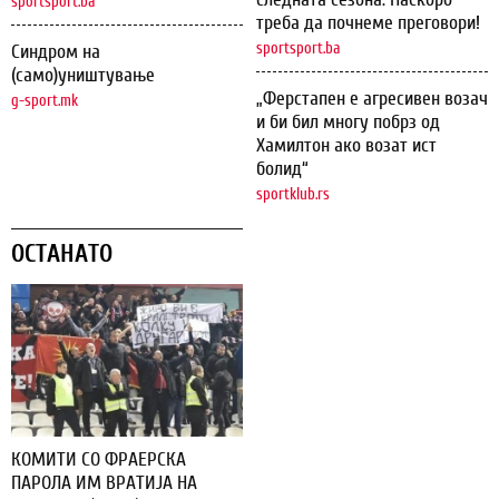
sportsport.ba
треба да почнеме преговори!
sportsport.ba
Синдром на
(само)уништување
„Ферстапен е агресивен возач
g-sport.mk
и би бил многу побрз од
Хамилтон ако возат ист
болид“
sportklub.rs
ОСТАНАТО
КОМИТИ СО ФРАЕРСКА
ПАРОЛА ИМ ВРАТИЈА НА