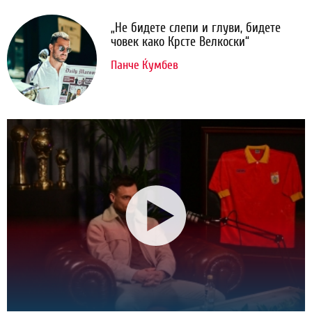
„Не бидете слепи и глуви, бидете
човек како Крсте Велкоски“
Панче Ќумбев