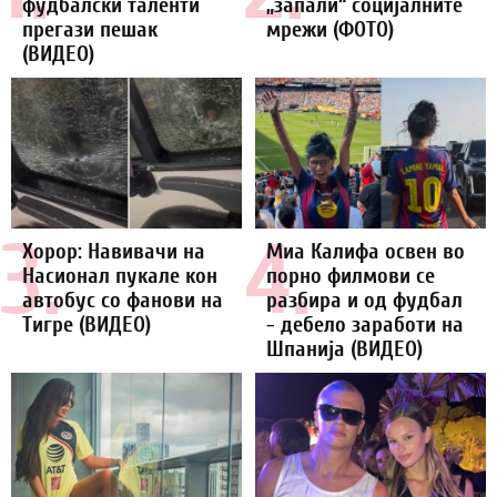
фудбалски таленти
„запали“ социјалните
прегази пешак
мрежи (ФОТО)
(ВИДЕО)
3.
4.
Хорор: Навивачи на
Миа Калифа освен во
Насионал пукале кон
порно филмови се
автобус со фанови на
разбира и од фудбал
Тигре (ВИДЕО)
- дебело заработи на
Шпанија (ВИДЕО)