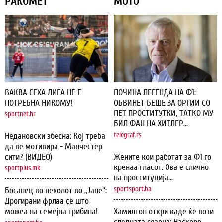
РАКОМЕТ
МОТО
ВАКВА СЕХА ЛИГА НЕ Е
ПОЧИНА ЛЕГЕНДА НА Ф1:
ПОТРЕБНА НИКОМУ!
ОБВИНЕТ БЕШЕ ЗА ОРГИИ СО
ПЕТ ПРОСТИТУТКИ, ТАТКО МУ
sportnet.hr
БИЛ ФАН НА ХИТЛЕР...
Недановски збесна: Кој треба
telegraf.rs
да ве мотивира - Манчестер
сити? (ВИДЕО)
Жените кои работат за Ф1 го
кренаа гласот: Ова е слично
sportplus.mk
на проституција...
sportsport.ba
Босанец во пеколот во „Јане“:
Дрогирани фрлаа сѐ што
можеа на семејна трибина!
Хамилтон откри каде ќе вози
следната сезона: Наскоро