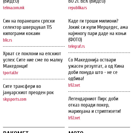
(ВИДЕО)
ВО 21. ВЕК (ВИДЕО)
telma.com.mk
republika.rs
Син на поранешен српски
Каде ги троши милиони?
селектор шверцувал 115
Јокиќ си купи Мерцедес, ама
килограми кокаин
најмногу пари даде на коњи
(ФОТО)
blic.rs
telegraf.rs
Хрват се поклони на епскиот
успех: Сите ние сме по малку
Со Македонија оствари
Македонци!
ужасен резултат, а од Кина
доби понуда што - не се
tportal.hr
одбива!
b92.net
Сите трансфери во
јануарскиот преоден рок
Легендарниот Пирс доби
skysports.com
отказ поради покер,
марихуана и стриптизети!
b92.net