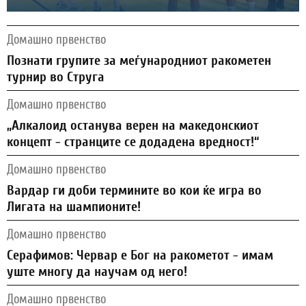
Домашно првенство
Познати групите за меѓународниот ракометен
турнир во Струга
Домашно првенство
„Алкалоид останува верен на македонскиот
концепт - странците се додадена вредност!“
Домашно првенство
Вардар ги доби термините во кои ќе игра во
Лигата на шампионите!
Домашно првенство
Серафимов: Червар е Бог на ракометот - имам
уште многу да научам од него!
Домашно првенство