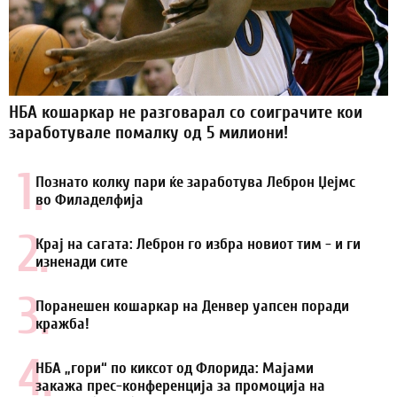
НБА кошаркар не разговарал со соиграчите кои
заработувале помалку од 5 милиони!
1.
Познато колку пари ќе заработува Леброн Џејмс
во Филаделфија
2.
Крај на сагата: Леброн го избра новиот тим - и ги
изненади сите
3.
Поранешен кошаркар на Денвер уапсен поради
кражба!
4.
НБА „гори“ по киксот од Флорида: Мајами
закажа прес-конференција за промоција на