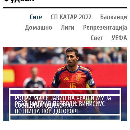
Сите
СП КАТАР 2022
Балканци
Домашно
Лиги
Репрезентација
Свет
УЕФА
РОДРИ МУ СЕ ЈАВИЛ НА РЕАЛ И МУ ЈА
РЕАЛ МАДРИД ПОТВРДИ: ВИНИСИУС
СООПШТИЛ ОДЛУКАТА!
ПОТПИША НОВ ДОГОВОР!