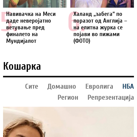
5.
6.
Навивачка на Меси
Халанд „забега“ по
даде неверојатно
поразот од Англија –
ветување пред
на елитна журка се
финалето на
појави во пижами
Мундијалот
(ФОТО)
Кошарка
Сите
Домашно
Евролига
НБА
Регион
Репрезентација