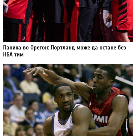
Паника во Орегон: Портланд може да остане без
НБА тим