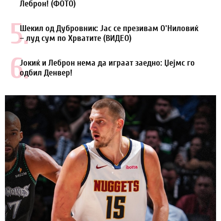
Леброн! (ФОТО)
5.
Шекил од Дубровник: Јас се презивам О'Ниловиќ
– луд сум по Хрватите (ВИДЕО)
6.
Јокиќ и Леброн нема да играат заедно: Џејмс го
одбил Денвер!