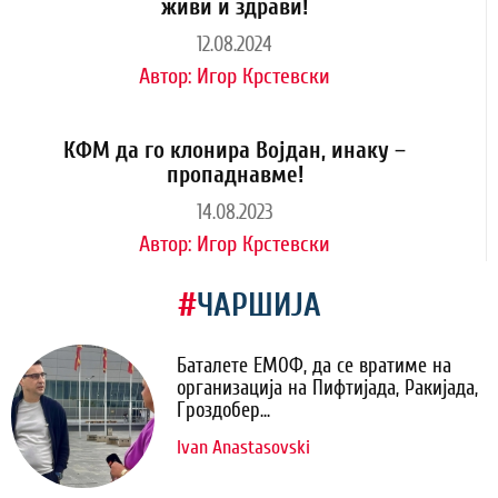
живи и здрави!
12.08.2024
Автор:
Игор Крстевски
КФМ да го клонира Војдан, инаку –
пропаднавме!
14.08.2023
Автор:
Игор Крстевски
#
ЧАРШИЈА
Баталете ЕМОФ, да се вратиме на
организација на Пифтијада, Ракијада,
Гроздобер...
Ivan Anastasovski