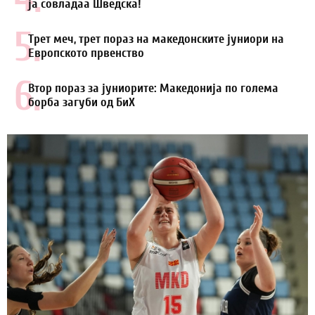
ја совладаа Шведска!
5.
Трет меч, трет пораз на македонските јуниори на
Европското првенство
6.
Втор пораз за јуниорите: Македонија по голема
борба загуби од БиХ