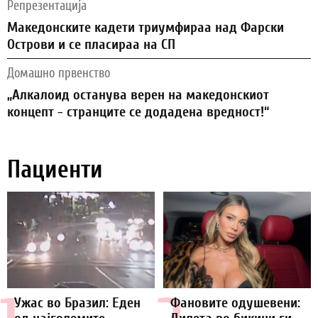
Репрезентација
Македонските кадети триумфираа над Фарски
Острови и се пласираа на СП
Домашно првенство
„Алкалоид останува верен на македонскиот
концепт - странците се додадена вредност!“
Пациенти
Ужас во Бразил: Еден
Фановите одушевени: