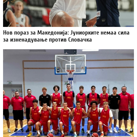
Нов пораз за Македонија: Јуниорките немаа сила
за изненадување против Словачка