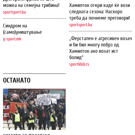
можеа на семејна трибина!
Хамилтон откри каде ќе вози
следната сезона: Наскоро
sportsport.ba
треба да почнеме преговори!
sportsport.ba
Синдром на
(само)уништување
„Ферстапен е агресивен возач
g-sport.mk
и би бил многу побрз од
Хамилтон ако возат ист
болид“
sportklub.rs
ОСТАНАТО