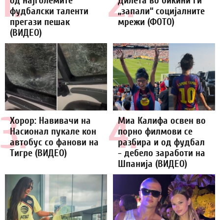
1.
2.
од најголемите
Дилета во бикини ги
фудбалски таленти
„запали“ социјалните
прегази пешак
мрежи (ФОТО)
(ВИДЕО)
3.
4.
Хорор: Навивачи на
Миа Калифа освен во
Насионал пукале кон
порно филмови се
автобус со фанови на
разбира и од фудбал
Тигре (ВИДЕО)
- дебело заработи на
Шпанија (ВИДЕО)