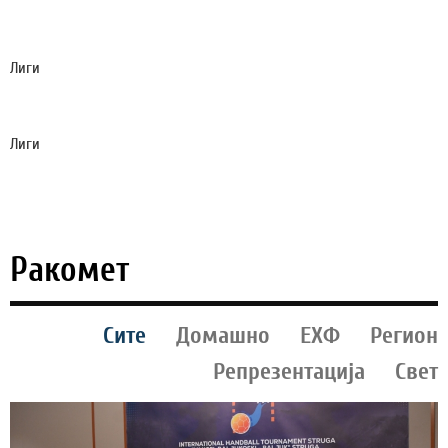
ФИОРЕНТИНА СЕ ПОФАЛИ, „КРАЛОТ“
МАСТАНТУОНО ЌЕ ИГРА ВО ФИРЕНЦА! (ВИДЕО)
Лиги
СИТИ ЈА ОДБИ ПРВАТА ПОНУДА НА БАРСА ЗА
РОДРИ!
Лиги
ЕНДРИК ОДИ НА ПОЗАЈМИЦА ВО ПРЕМИЕР
ЛИГАТА!?
Ракомет
Сите
Домашно
ЕХФ
Регион
Репрезентација
Свет