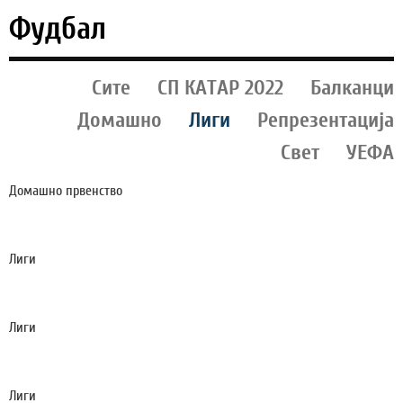
Фудбал
Сите
СП КАТАР 2022
Балканци
Домашно
Лиги
Репрезентација
Свет
УЕФА
Домашно првенство
СИЛЕКС ОСВОИ БОД НА ГОСТУВАЊЕТО КАЈ
ШКЕНДИЈА АРАЧИНОВО (ФОТО)
Лиги
АРСЕНАЛ И ЛИВЕРПУЛ ВО „ВОЈНА“ ПОРАДИ
ФУДБАЛЕР ВРЕДЕН 69 МИЛИОНИ ЕВРА
Лиги
АНГЛИСКИ РЕПРЕЗЕНТАТИВЕЦ ПРЕТЕПАЛ МАЖ
ВО НОЌЕН КЛУБ И ЌЕ ЗАВРШИ НА СУД!
Лиги