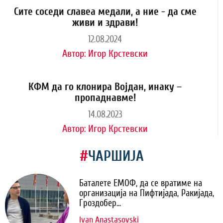
Сите соседи славеа медали, а ние - да сме
живи и здрави!
12.08.2024
Автор:
Игор Крстевски
КФМ да го клонира Војдан, инаку –
пропаднавме!
14.08.2023
Автор:
Игор Крстевски
#
ЧАРШИЈА
Баталете ЕМОФ, да се вратиме на
организација на Пифтијада, Ракијада,
Гроздобер...
Ivan Anastasovski