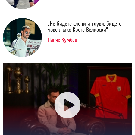
„Не бидете слепи и глуви, бидете
човек како Крсте Велкоски“
Панче Ќумбев