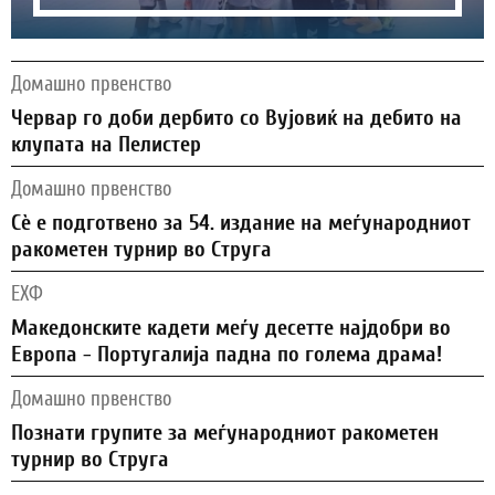
Домашно првенство
Червар го доби дербито со Вујовиќ на дебито на
клупата на Пелистер
Домашно првенство
Сѐ е подготвено за 54. издание на меѓународниот
ракометен турнир во Струга
ЕХФ
Македонските кадети меѓу десетте најдобри во
Европа - Португалија падна по голема драма!
Домашно првенство
Познати групите за меѓународниот ракометен
турнир во Струга