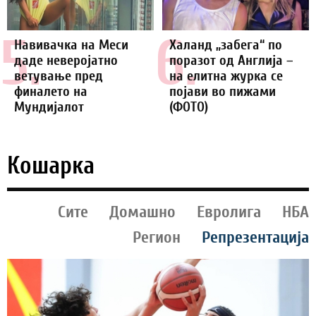
5.
6.
Навивачка на Меси
Халанд „забега“ по
даде неверојатно
поразот од Англија –
ветување пред
на елитна журка се
финалето на
појави во пижами
Мундијалот
(ФОТО)
Кошарка
Сите
Домашно
Евролига
НБА
Регион
Репрезентација