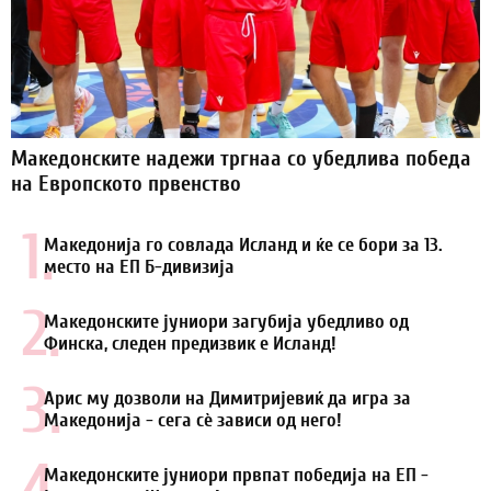
Македонските надежи тргнаа со убедлива победа
на Европското првенство
1.
Македонија го совлада Исланд и ќе се бори за 13.
место на ЕП Б-дивизија
2.
Македонските јуниори загубија убедливо од
Финска, следен предизвик е Исланд!
3.
Арис му дозволи на Димитријевиќ да игра за
Македонија - сега сѐ зависи од негo!
4.
Македонските јуниори првпат победија на ЕП -