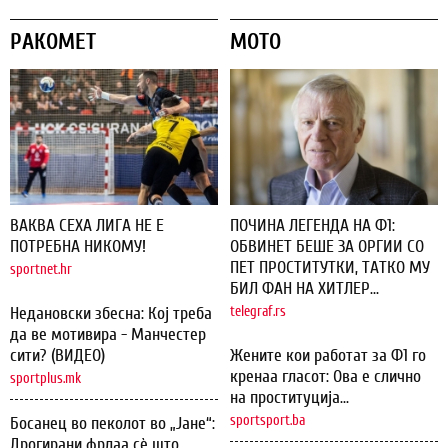
РАКОМЕТ
МОТО
ВАКВА СЕХА ЛИГА НЕ Е
ПОЧИНА ЛЕГЕНДА НА Ф1:
ПОТРЕБНА НИКОМУ!
ОБВИНЕТ БЕШЕ ЗА ОРГИИ СО
ПЕТ ПРОСТИТУТКИ, ТАТКО МУ
sportnet.hr
БИЛ ФАН НА ХИТЛЕР...
Недановски збесна: Кој треба
telegraf.rs
да ве мотивира - Манчестер
сити? (ВИДЕО)
Жените кои работат за Ф1 го
кренаа гласот: Ова е слично
sportplus.mk
на проституција...
sportsport.ba
Босанец во пеколот во „Јане“:
Дрогирани фрлаа сѐ што