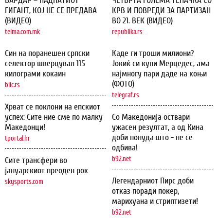
ВАРДАР – ПАДНАТИОТ
ЧЕТВРТА ГОЛЕМА ТЕПАЧКА СО
ГИГАНТ, КОЈ НЕ СЕ ПРЕДАВА
КРВ И ПОВРЕДИ ЗА ПАРТИЗАН
(ВИДЕО)
ВО 21. ВЕК (ВИДЕО)
telma.com.mk
republika.rs
Син на поранешен српски
Каде ги троши милиони?
селектор шверцувал 115
Јокиќ си купи Мерцедес, ама
килограми кокаин
најмногу пари даде на коњи
(ФОТО)
blic.rs
telegraf.rs
Хрват се поклони на епскиот
успех: Сите ние сме по малку
Со Македонија оствари
Македонци!
ужасен резултат, а од Кина
доби понуда што - не се
tportal.hr
одбива!
b92.net
Сите трансфери во
јануарскиот преоден рок
Легендарниот Пирс доби
skysports.com
отказ поради покер,
марихуана и стриптизети!
b92.net