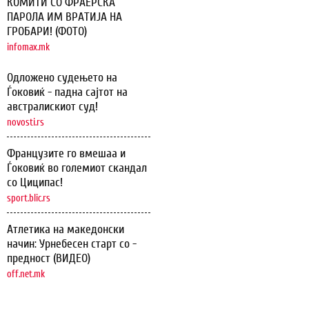
КОМИТИ СО ФРАЕРСКА
ПАРОЛА ИМ ВРАТИЈА НА
ГРОБАРИ! (ФОТО)
infomax.mk
Одложено судењето на
Ѓоковиќ - падна сајтот на
австралискиот суд!
novosti.rs
Французите го вмешаа и
Ѓоковиќ во големиот скандал
со Циципас!
sport.blic.rs
Атлетика на македонски
начин: Урнебесен старт со -
предност (ВИДЕО)
off.net.mk