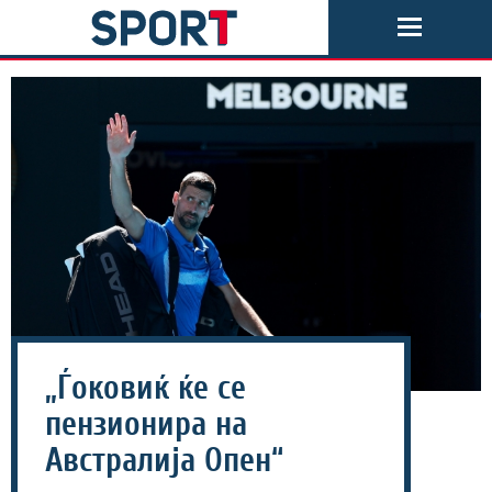
„Ѓоковиќ ќе се
пензионира на
Австралија Опен“