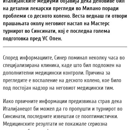
италијанските медиуми објавија дека деновиве бил
на детални лекарски прегледи во Милано поради
проблеми со десното колено. Веста веднаш ги отвори
прашањата околу неговиот настап на Мастерс
турнирот во Синсинати, кој е последна голема
подготовка пред УС Опен.
Според информациите, Синер поминал неколку часа во
специјализирана клиника, каде што бил подложен на
дополнителни медицински контроли. Причина за
прегледите е воспаление на десното колено, кое било
под постојан надзор на неговиот медицински тим.
Иако првичните информации предизвикаа страв дека
Италијанецот би можел да го пропушти и турнирот во
Синсинати, последните извештаи се пооптимистички.
Медицинските резултати не покажале сериозна