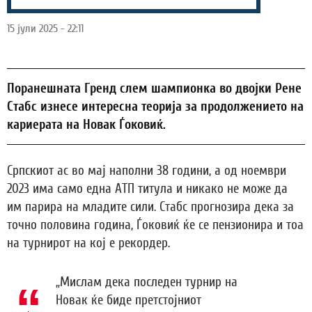
15 јули 2025 - 22:11
Поранешната Гренд слем шампионка во двојки Рене
Стабс изнесе интересна теорија за продолжението на
кариерата на Новак Ѓоковиќ.
Српскиот ас во мај наполни 38 години, а од ноември
2023 има само една АТП титула и никако не може да
им парира на младите сили. Стабс прогнозира дека за
точно половина година, Ѓоковиќ ќе се пензионира и тоа
на турнирот на кој е рекордер.
„Мислам дека последен турнир на
Новак ќе биде претстојниот