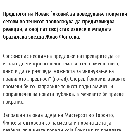
Предлогот на Новак Ѓоковиќ за воведување пократки
сетови во тенисот продолжува да предизвикува
реакции, а овој пат свој став изнесе и младата
бразилска ѕвезда Жоао Фонсека.
Српскиот ас неодамна предложи натпреварите да се
играат до четири освоени гема во сет, наместо шест,
како и да се разгледа можноста за укинување на
правилото „предност“ (no-ad). Според Ѓоковиќ, ваквите
промени би го направиле тенисот подинамичен и
попривлечен за новата публика, а мечевите би траеле
пократко.
Запрашан за оваа идеја на Мастерсот во Торонто,
Фонсека одговори со насмевка и порача дека ја
разбира причината поради која Ѓоковиќ го предлага