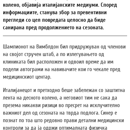
колено, објавија италијанските медиуми. Според
информациите, станува збор за превентивни
прегледи со цел повредата целосно да биде
санирана пред продолжението на сезоната.
Шампионот на Вимблдон бил придружуван од членови
на својот стручен штаб, а по излегувањето од
клиниката бил расположен и одвоил време да им
подели автограми на навивачите кои го чекале пред
медицинскиот центар.
Италијанецот и претходно беше забележан со заштитна
лента на десното колено, а неговиот тим не сака да
презема никакви ризици во пресрет на исклучително
важниот дел од сезоната на тврда подлога. Синер е
познат по тоа што редовно прави детални медицински
контроли за да ја одржи оптималната физичка