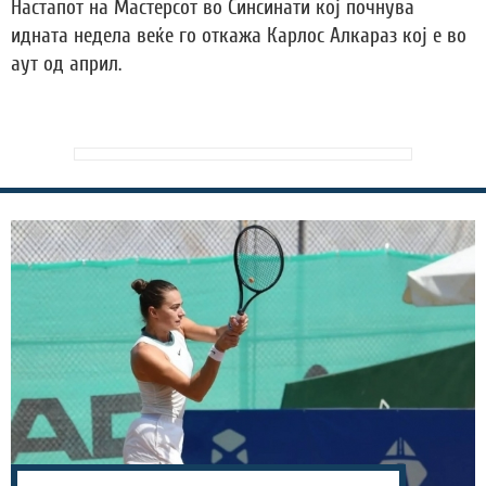
Настапот на Мастерсот во Синсинати кој почнува
идната недела веќе го откажа Карлос Алкараз кој е во
аут од април.