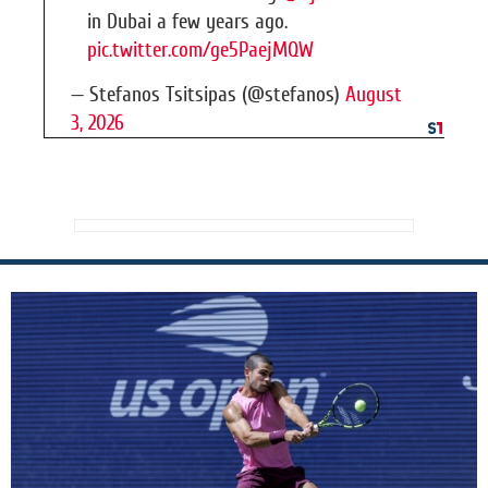
in Dubai a few years ago.
pic.twitter.com/ge5PaejMQW
— Stefanos Tsitsipas (@stefanos)
August
3, 2026