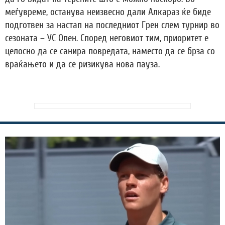
меѓувреме, останува неизвесно дали Алкараз ќе биде
подготвен за настап на последниот Грен слем турнир во
сезоната – УС Опен. Според неговиот тим, приоритет е
целосно да се санира повредата, наместо да се брза со
враќањето и да се ризикува нова пауза.