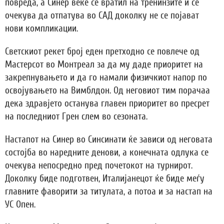
повреда, а Синер веќе се вратил на тренинзите и се
очекува да отпатува во САД доколку не се појават
нови компликации.
Светскиот рекет број еден претходно се повлече од
Мастерсот во Монтреал за да му даде приоритет на
закрепнувањето и да го намали физичкиот напор по
освојувањето на Вимблдон. Од неговиот тим порачаа
дека здравјето останува главен приоритет во пресрет
на последниот Грен слем во сезоната.
Настапот на Синер во Синсинати ќе зависи од неговата
состојба во наредните денови, а конечната одлука се
очекува непосредно пред почетокот на турнирот.
Доколку биде подготвен, Италијанецот ќе биде меѓу
главните фаворити за титулата, а потоа и за настап на
УС Опен.