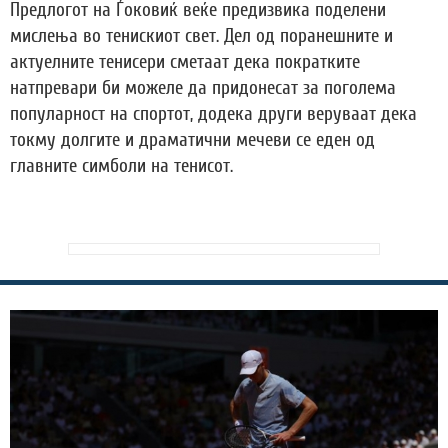
Предлогот на Ѓоковиќ веќе предизвика поделени
мислења во тенискиот свет. Дел од поранешните и
актуелните тенисери сметаат дека пократките
натпревари би можеле да придонесат за поголема
популарност на спортот, додека други веруваат дека
токму долгите и драматични мечеви се еден од
главните симболи на тенисот.