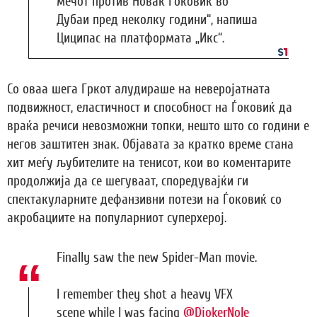
мечот против Новак Ѓоковиќ во
Дубаи пред неколку години“, напиша
Циципас на платформата „Икс“.
Со оваа шега Гркот алудираше на неверојатната
подвижност, еластичност и способност на Ѓоковиќ да
враќа речиси невозможни топки, нешто што со години е
негов заштитен знак. Објавата за кратко време стана
хит меѓу љубителите на тенисот, кои во коментарите
продолжија да се шегуваат, споредувајќи ги
спектакуларните дефанзивни потези на Ѓоковиќ со
акробациите на популарниот суперхерој.
Finally saw the new Spider-Man movie.
I remember they shot a heavy VFX
scene while I was facing
@DjokerNole