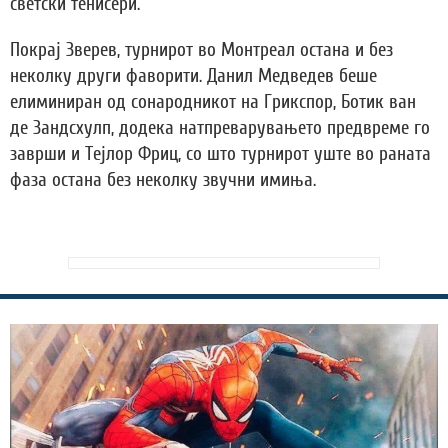
светски тенисери.
Покрај Зверев, турнирот во Монтреал остана и без
неколку други фаворити. Данил Медведев беше
елиминиран од сонародникот на Грикспор, Ботик ван
де Зандсхулп, додека натпреварувањето предвреме го
заврши и Тејлор Фриц, со што турнирот уште во раната
фаза остана без неколку звучни имиња.