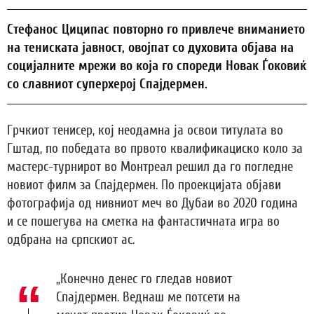
Стефанос Циципас повторно го привлече вниманието
на тениската јавност, овојпат со духовита објава на
социјалните мрежи во која го спореди Новак Ѓоковиќ
со славниот суперхерој Спајдермен.
Грчкиот тенисер, кој неодамна ја освои титулата во
Гштад, по победата во првото квалификациско коло за
мастерс-турнирот во Монтреал решил да го погледне
новиот филм за Спајдермен. По проекцијата објави
фотографија од нивниот меч во Дубаи во 2020 година
и се пошегува на сметка на фантастичната игра во
одбрана на српскиот ас.
„Конечно денес го гледав новиот
Спајдермен. Веднаш ме потсети на