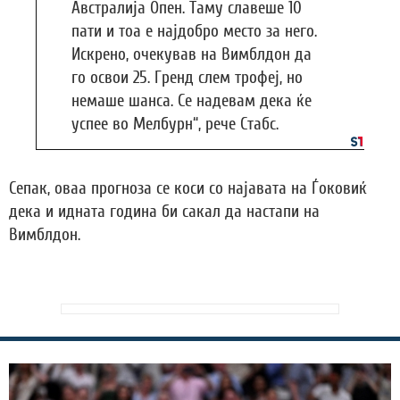
Австралија Опен. Таму славеше 10
пати и тоа е најдобро место за него.
Искрено, очекував на Вимблдон да
го освои 25. Гренд слем трофеј, но
немаше шанса. Се надевам дека ќе
успее во Мелбурн“, рече Стабс.
Сепак, оваа прогноза се коси со најавата на Ѓоковиќ
дека и идната година би сакал да настапи на
Вимблдон.