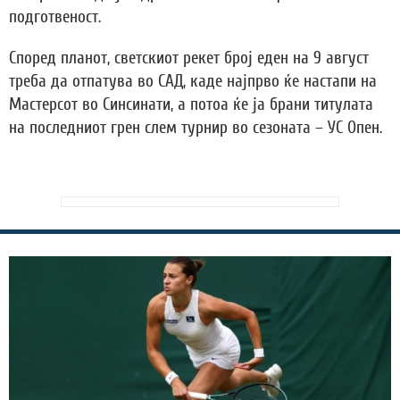
подготвеност.
Според планот, светскиот рекет број еден на 9 август
треба да отпатува во САД, каде најпрво ќе настапи на
Мастерсот во Синсинати, а потоа ќе ја брани титулата
на последниот грен слем турнир во сезоната – УС Опен.