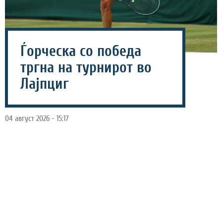
Ѓорческа со победа
тргна на турнирот во
Лајпциг
04 август 2026 - 15:17
Најдобрата македонска тенисерка, Лина Ѓорческа
победи во првото коло на турнирот кој се одржува во
Лајпциг, Германија.