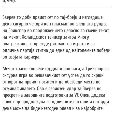
6, 4-6).
Зверев го доби првиот сет по тај-брејк и изгледаше
дека сигурно чекори кон пласман во следната рунда,
но Грикспор во продолжението целосно го смени текот
на мечот. Холандскиот тенисер заигра многу
поагресивно, го презеде ритамот на играта и со
одлична партија стигна до една од најголемите победи
во својата кариера.
Мечот траеше повеќе од два и пол часа, а Грикспор со
сигурна игра во решавачкиот сет успеа да го скрши
отпорот на првиот носител и да обезбеди место во
осминафиналето. Ова е сериозен удар за Зверев во
пресрет на завршните подготовки за УС Опен, додека
Грикспор продолжува со одличните настапи и потврди
дека може да биде незгоден ривал и за најдобрите