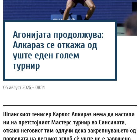
Агонијата продолжува:
Алкараз се откажа од
уште еден голем
турнир
05 август 2026 - 08:14
Шпанскиот тенисер Карлос Алкараз нема да настапи
ни на претстојниот Мастерс турнир во Синсинати,
откако неговиот тим одлучи дека закрепнувањето од
повредата на десниот зглоб сè уште не е завршено.