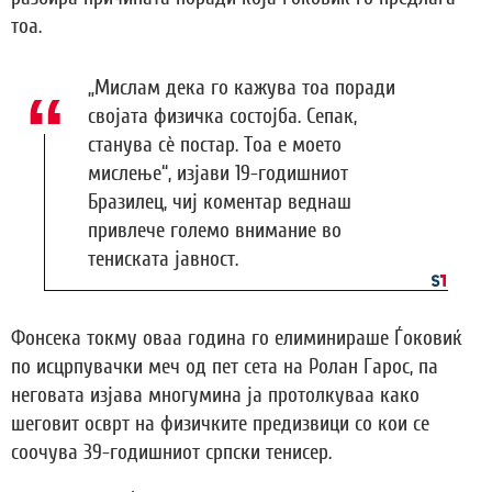
тоа.
„Мислам дека го кажува тоа поради
својата физичка состојба. Сепак,
станува сè постар. Тоа е моето
мислење“, изјави 19-годишниот
Бразилец, чиј коментар веднаш
привлече големо внимание во
тениската јавност.
Фонсека токму оваа година го елиминираше Ѓоковиќ
по исцрпувачки меч од пет сета на Ролан Гарос, па
неговата изјава многумина ја протолкуваа како
шеговит осврт на физичките предизвици со кои се
соочува 39-годишниот српски тенисер.