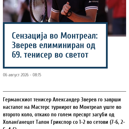
Сензација во Монтреал:
Зверев елиминиран од
69. тенисер во светот
06 август 2026 - 08:15
Германскиот тенисер Александер Зверев го заврши
настапот на Мастерс турнирот во Монтреал уште во
второто коло, откако по голем пресврт загуби од
Холанѓанецот Талон Грикспор со 1-2 во сетови (7-6, 2-