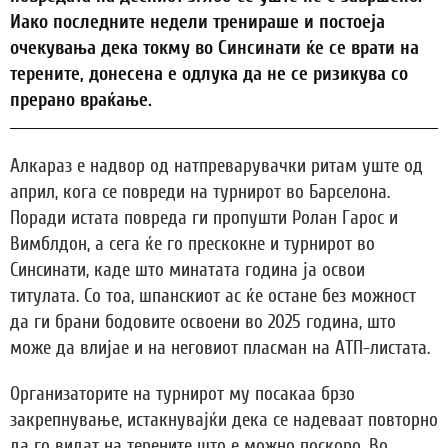
Иако последните недели тренираше и постоеја
очекувања дека токму во Синсинати ќе се врати на
терените, донесена е одлука да не се ризикува со
прерано враќање.
Алкараз е надвор од натпреварувачки ритам уште од
април, кога се повреди на турнирот во Барселона.
Поради истата повреда ги пропушти Ролан Гарос и
Вимблдон, а сега ќе го прескокне и турнирот во
Синсинати, каде што минатата година ја освои
титулата. Со тоа, шпанскиот ас ќе остане без можност
да ги брани бодовите освоени во 2025 година, што
може да влијае и на неговиот пласман на АТП-листата.
Организаторите на турнирот му посакаа брзо
закрепнување, истакнувајќи дека се надеваат повторно
да го видат на терените што е можно поскоро. Во