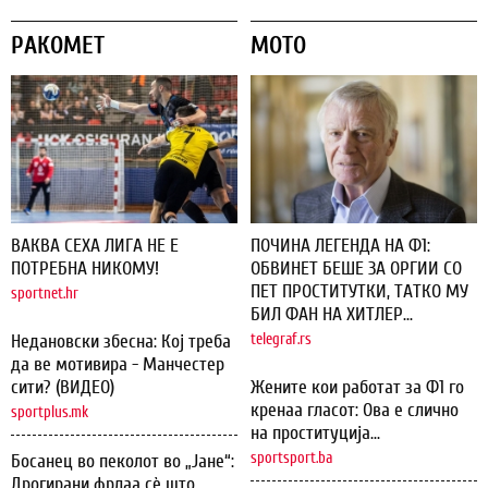
РАКОМЕТ
МОТО
ВАКВА СЕХА ЛИГА НЕ Е
ПОЧИНА ЛЕГЕНДА НА Ф1:
ПОТРЕБНА НИКОМУ!
ОБВИНЕТ БЕШЕ ЗА ОРГИИ СО
ПЕТ ПРОСТИТУТКИ, ТАТКО МУ
sportnet.hr
БИЛ ФАН НА ХИТЛЕР...
Недановски збесна: Кој треба
telegraf.rs
да ве мотивира - Манчестер
сити? (ВИДЕО)
Жените кои работат за Ф1 го
кренаа гласот: Ова е слично
sportplus.mk
на проституција...
sportsport.ba
Босанец во пеколот во „Јане“:
Дрогирани фрлаа сѐ што