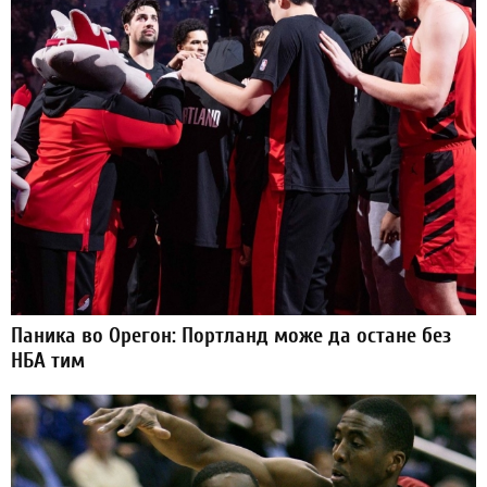
Паника во Орегон: Портланд може да остане без
НБА тим