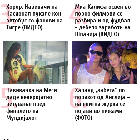
3.
4.
Хорор: Навивачи на
Миа Калифа освен во
Насионал пукале кон
порно филмови се
автобус со фанови на
разбира и од фудбал
Тигре (ВИДЕО)
- дебело заработи на
Шпанија (ВИДЕО)
5.
6.
Навивачка на Меси
Халанд „забега“ по
даде неверојатно
поразот од Англија –
ветување пред
на елитна журка се
финалето на
појави во пижами
Мундијалот
(ФОТО)