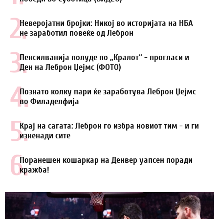
2.
Неверојатни бројки: Никој во историјата на НБА
не заработил повеќе од Леброн
3.
Пенсилванија полуде по „Кралот“ - прогласи и
Ден на Леброн Џејмс (ФОТО)
4.
Познато колку пари ќе заработува Леброн Џејмс
во Филаделфија
5.
Крај на сагата: Леброн го избра новиот тим - и ги
изненади сите
6.
Поранешен кошаркар на Денвер уапсен поради
кражба!