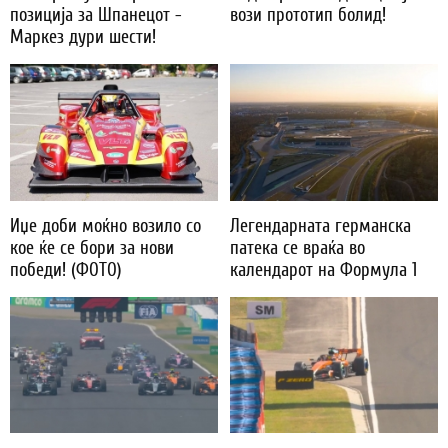
позиција за Шпанецот -
вози прототип болид!
Маркез дури шести!
Иџе доби моќно возило со
Легендарната германска
кое ќе се бори за нови
патека се враќа во
победи! (ФОТО)
календарот на Формула 1