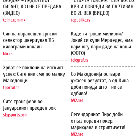
ВАРДАР – ПАДНАТИОТ
ЧЕТВРТА ГОЛЕМА ТЕПАЧКА СО
ГИГАНТ, КОЈ НЕ СЕ ПРЕДАВА
КРВ И ПОВРЕДИ ЗА ПАРТИЗАН
(ВИДЕО)
ВО 21. ВЕК (ВИДЕО)
telma.com.mk
republika.rs
Син на поранешен српски
Каде ги троши милиони?
селектор шверцувал 115
Јокиќ си купи Мерцедес, ама
килограми кокаин
најмногу пари даде на коњи
(ФОТО)
blic.rs
telegraf.rs
Хрват се поклони на епскиот
успех: Сите ние сме по малку
Со Македонија оствари
Македонци!
ужасен резултат, а од Кина
доби понуда што - не се
tportal.hr
одбива!
b92.net
Сите трансфери во
јануарскиот преоден рок
Легендарниот Пирс доби
skysports.com
отказ поради покер,
марихуана и стриптизети!
b92.net