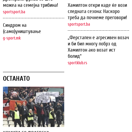
можеа на семејна трибина!
Хамилтон откри каде ќе вози
следната сезона: Наскоро
sportsport.ba
треба да почнеме преговори!
sportsport.ba
Синдром на
(само)уништување
„Ферстапен е агресивен возач
g-sport.mk
и би бил многу побрз од
Хамилтон ако возат ист
болид“
sportklub.rs
ОСТАНАТО