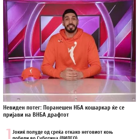
Невиден потег: Поранешен НБА кошаркар ќе се
пријави на ВНБА драфтот
1.
Јокиќ полуде од среќа откако неговиот коњ
победи во Суботица (ВИДЕО)