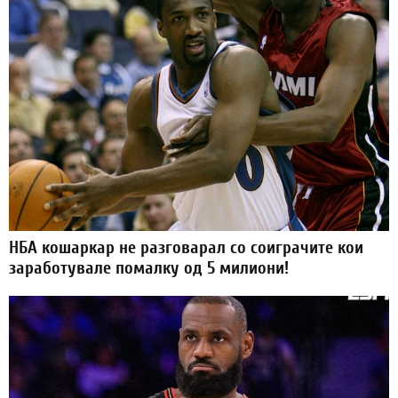
НБА кошаркар не разговарал со соиграчите кои
заработувале помалку од 5 милиони!