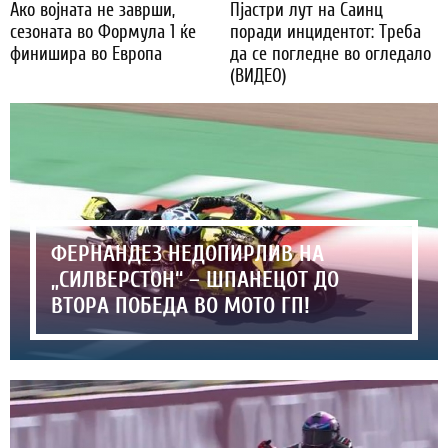
Ако војната не заврши,
Пјастри лут на Саинц
сезоната во Формула 1 ќе
поради инцидентот: Треба
финишира во Европа
да се погледне во огледало
(ВИДЕО)
ФЕРНАНДЕЗ НЕДОПИРЛИВ НА
„СИЛВЕРСТОН“ – ШПАНЕЦОТ ДО
ВТОРА ПОБЕДА ВО МОТО ГП!