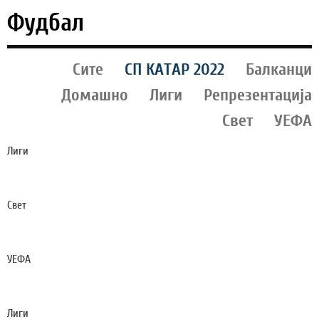
Фудбал
Сите
СП КАТАР 2022
Балканци
Домашно
Лиги
Репрезентација
Свет
УЕФА
Лиги
КРАЖБА НА ЛЕТОТО - БАРКОЛА МОЖЕ ДА
ЗАВРШИ ВО ЛОНДОН
Свет
ПСЖ ГО ДОНЕСЕ ТРАГИЧАРОТ НА ФРАНЦИЈА ОД
МУНДИЈАЛОТ
УЕФА
ГВАРДИОЛА БИЛ НА ЧЕКОР ОД ПРЕЗЕМАЊЕ НА
„АЅУРИТЕ“, НАПРАВИЛ И СОСТАВ, ПА - ОТКАЖАЛ
Лиги