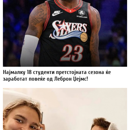
Најмалку 18 студенти претстојната сезона ќе
заработат повеќе од Леброн Џејмс!