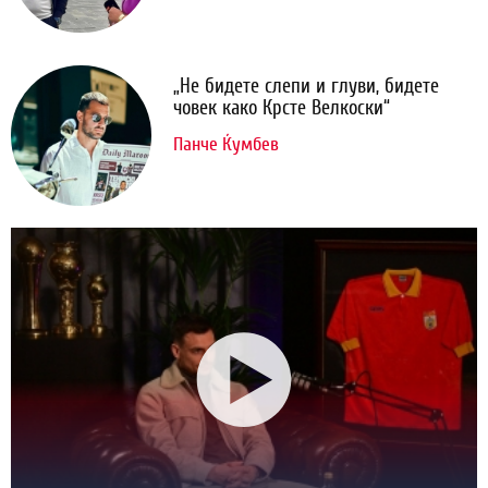
„Не бидете слепи и глуви, бидете
човек како Крсте Велкоски“
Панче Ќумбев