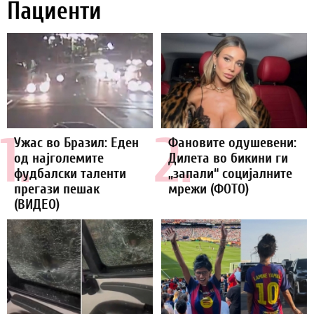
Пациенти
1.
2.
Ужас во Бразил: Еден
Фановите одушевени:
од најголемите
Дилета во бикини ги
фудбалски таленти
„запали“ социјалните
прегази пешак
мрежи (ФОТО)
(ВИДЕО)