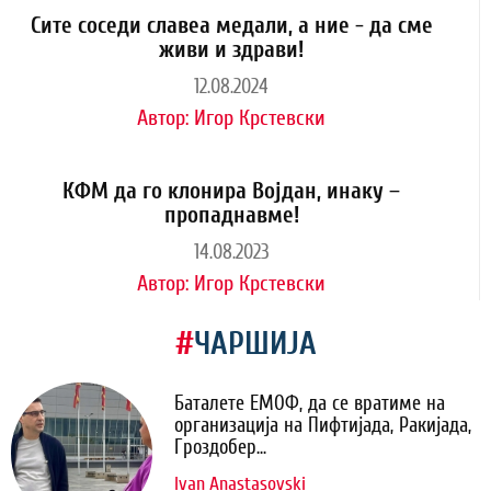
Сите соседи славеа медали, а ние - да сме
живи и здрави!
12.08.2024
Автор:
Игор Крстевски
КФМ да го клонира Војдан, инаку –
пропаднавме!
14.08.2023
Автор:
Игор Крстевски
#
ЧАРШИЈА
Баталете ЕМОФ, да се вратиме на
организација на Пифтијада, Ракијада,
Гроздобер...
Ivan Anastasovski