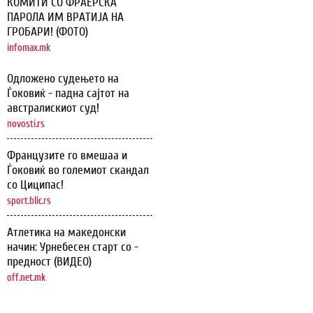
КОМИТИ СО ФРАЕРСКА
ПАРОЛА ИМ ВРАТИЈА НА
ГРОБАРИ! (ФОТО)
infomax.mk
Одложено судењето на
Ѓоковиќ - падна сајтот на
австралискиот суд!
novosti.rs
Французите го вмешаа и
Ѓоковиќ во големиот скандал
со Циципас!
sport.blic.rs
Атлетика на македонски
начин: Урнебесен старт со -
предност (ВИДЕО)
off.net.mk