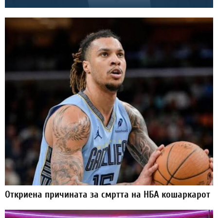
Откриена причината за смртта на НБА кошаркарот