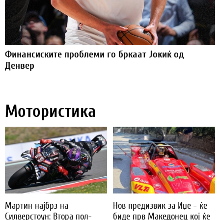
Финансиските проблеми го бркаат Јокиќ од
Денвер
Мотористика
Мартин најбрз на
Нов предизвик за Иџе - ќе
Силверстоун: Втора пол-
биде прв Македонец кој ќе