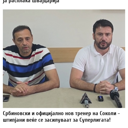
ја расплака Швајцарија
Србиновски и официјално нов тренер на Соколи -
штипјани веќе се засилуваат за Суперлигата!