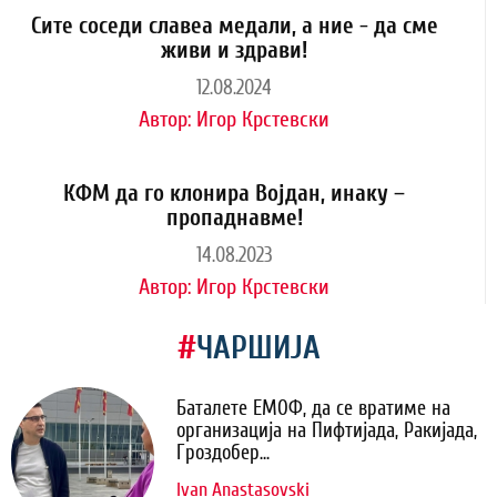
Сите соседи славеа медали, а ние - да сме
живи и здрави!
12.08.2024
Автор:
Игор Крстевски
КФМ да го клонира Војдан, инаку –
пропаднавме!
14.08.2023
Автор:
Игор Крстевски
#
ЧАРШИЈА
Баталете ЕМОФ, да се вратиме на
организација на Пифтијада, Ракијада,
Гроздобер...
Ivan Anastasovski