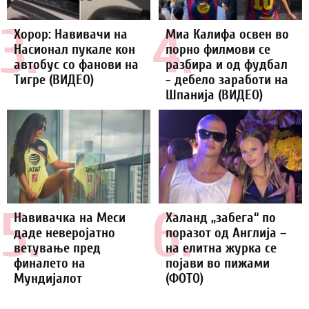
3.
4.
Хорор: Навивачи на
Миа Калифа освен во
Насионал пукале кон
порно филмови се
автобус со фанови на
разбира и од фудбал
Тигре (ВИДЕО)
- дебело заработи на
Шпанија (ВИДЕО)
5.
6.
Навивачка на Меси
Халанд „забега“ по
даде неверојатно
поразот од Англија –
ветување пред
на елитна журка се
финалето на
појави во пижами
Мундијалот
(ФОТО)