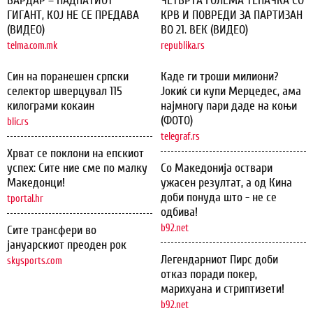
ВАРДАР – ПАДНАТИОТ
ЧЕТВРТА ГОЛЕМА ТЕПАЧКА СО
ГИГАНТ, КОЈ НЕ СЕ ПРЕДАВА
КРВ И ПОВРЕДИ ЗА ПАРТИЗАН
(ВИДЕО)
ВО 21. ВЕК (ВИДЕО)
telma.com.mk
republika.rs
Син на поранешен српски
Каде ги троши милиони?
селектор шверцувал 115
Јокиќ си купи Мерцедес, ама
килограми кокаин
најмногу пари даде на коњи
(ФОТО)
blic.rs
telegraf.rs
Хрват се поклони на епскиот
успех: Сите ние сме по малку
Со Македонија оствари
Македонци!
ужасен резултат, а од Кина
доби понуда што - не се
tportal.hr
одбива!
b92.net
Сите трансфери во
јануарскиот преоден рок
Легендарниот Пирс доби
skysports.com
отказ поради покер,
марихуана и стриптизети!
b92.net