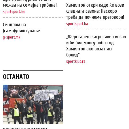
можеа на семејна трибина!
Хамилтон откри каде ќе вози
следната сезона: Наскоро
sportsport.ba
треба да почнеме преговори!
sportsport.ba
Синдром на
(само)уништување
„Ферстапен е агресивен возач
g-sport.mk
и би бил многу побрз од
Хамилтон ако возат ист
болид“
sportklub.rs
ОСТАНАТО