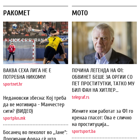
РАКОМЕТ
МОТО
ВАКВА СЕХА ЛИГА НЕ Е
ПОЧИНА ЛЕГЕНДА НА Ф1:
ПОТРЕБНА НИКОМУ!
ОБВИНЕТ БЕШЕ ЗА ОРГИИ СО
ПЕТ ПРОСТИТУТКИ, ТАТКО МУ
sportnet.hr
БИЛ ФАН НА ХИТЛЕР...
Недановски збесна: Кој треба
telegraf.rs
да ве мотивира - Манчестер
сити? (ВИДЕО)
Жените кои работат за Ф1 го
кренаа гласот: Ова е слично
sportplus.mk
на проституција...
sportsport.ba
Босанец во пеколот во „Јане“:
Дрогирани фрлаа сѐ што