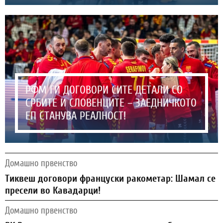
РФМ ГИ ДОГОВОРИ СИТЕ ДЕТАЛИ СО
СРБИТЕ И СЛОВЕНЦИТЕ – ЗАЕДНИЧКОТО
ЕП СТАНУВА РЕАЛНОСТ!
Домашно првенство
Тиквеш договори француски ракометар: Шамал се
пресели во Кавадарци!
Домашно првенство