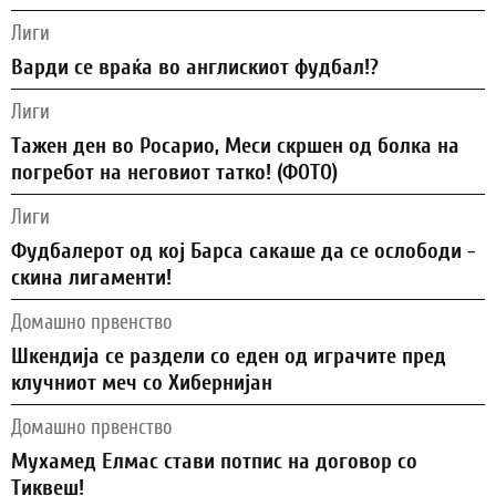
Лиги
Варди се враќа во англискиот фудбал!?
Лиги
Тажен ден во Росарио, Меси скршен од болка на
погребот на неговиот татко! (ФОТО)
Лиги
Фудбалерот од кој Барса сакаше да се ослободи -
скина лигаменти!
Домашно првенство
Шкендија се раздели со еден од играчите пред
клучниот меч со Хибернијан
Домашно првенство
Мухамед Елмас стави потпис на договор со
Тиквеш!