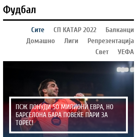
Фудбал
Сите
СП КАТАР 2022
Балканци
Домашно
Лиги
Репрезентација
Свет
УЕФА
ПСЖ ПОНУДИ 50 МИЛИОНИ ЕВРА, НО
БАРСЕЛОНА БАРА ПОВЕЌЕ ПАРИ ЗА
ТОРЕС!