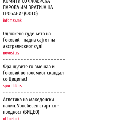
КОМИТИ СО ФРАЕРСКА
ПАРОЛА ИМ ВРАТИЈА НА
ГРОБАРИ! (ФОТО)
infomax.mk
Одложено судењето на
Ѓоковиќ - падна сајтот на
австралискиот суд!
novosti.rs
Французите го вмешаа и
Ѓоковиќ во големиот скандал
со Циципас!
sport.blic.rs
Атлетика на македонски
начин: Урнебесен старт со -
предност (ВИДЕО)
off.net.mk