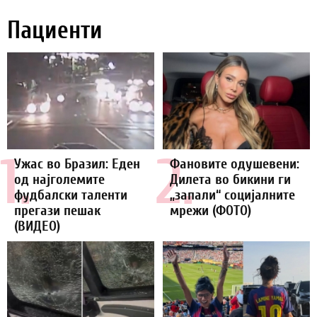
Пациенти
1.
2.
Ужас во Бразил: Еден
Фановите одушевени:
од најголемите
Дилета во бикини ги
фудбалски таленти
„запали“ социјалните
прегази пешак
мрежи (ФОТО)
(ВИДЕО)