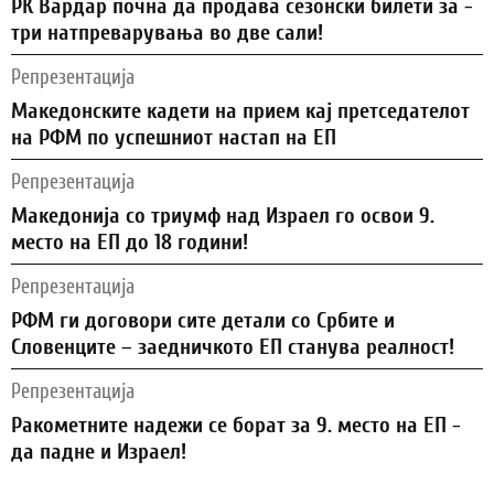
РК Вардар почна да продава сезонски билети за -
три натпреварувања во две сали!
Репрезентација
Македонските кадети на прием кај претседателот
на РФМ по успешниот настап на ЕП
Репрезентација
Македонија со триумф над Израел го освои 9.
место на ЕП до 18 години!
Репрезентација
РФМ ги договори сите детали со Србите и
Словенците – заедничкото ЕП станува реалност!
Репрезентација
Ракометните надежи се борат за 9. место на ЕП -
да падне и Израел!