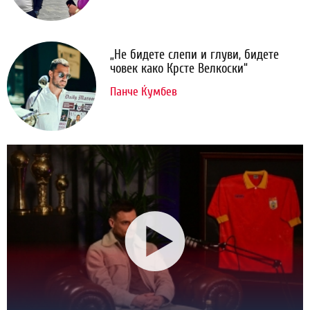
„Не бидете слепи и глуви, бидете
човек како Крсте Велкоски“
Панче Ќумбев