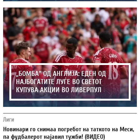
„БОМБА“ ОД АНГЛИЈА: ЕДЕН ОД
НАЈБОГАТИТЕ ЛУЃЕ ВО СВЕТОТ
КУПУВА АКЦИИ ВО ЛИВЕРПУЛ
Лиги
Новинари го снимаа погребот на таткото на Меси,
па фудбалерот најавил тужби! (ВИДЕО)