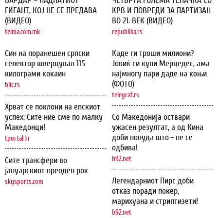
ВАРДАР – ПАДНАТИОТ
ЧЕТВРТА ГОЛЕМА ТЕПАЧКА СО
ГИГАНТ, КОЈ НЕ СЕ ПРЕДАВА
КРВ И ПОВРЕДИ ЗА ПАРТИЗАН
(ВИДЕО)
ВО 21. ВЕК (ВИДЕО)
telma.com.mk
republika.rs
Син на поранешен српски
Каде ги троши милиони?
селектор шверцувал 115
Јокиќ си купи Мерцедес, ама
килограми кокаин
најмногу пари даде на коњи
(ФОТО)
blic.rs
telegraf.rs
Хрват се поклони на епскиот
успех: Сите ние сме по малку
Со Македонија оствари
Македонци!
ужасен резултат, а од Кина
доби понуда што - не се
tportal.hr
одбива!
b92.net
Сите трансфери во
јануарскиот преоден рок
Легендарниот Пирс доби
skysports.com
отказ поради покер,
марихуана и стриптизети!
b92.net