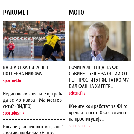
РАКОМЕТ
МОТО
ВАКВА СЕХА ЛИГА НЕ Е
ПОЧИНА ЛЕГЕНДА НА Ф1:
ПОТРЕБНА НИКОМУ!
ОБВИНЕТ БЕШЕ ЗА ОРГИИ СО
ПЕТ ПРОСТИТУТКИ, ТАТКО МУ
sportnet.hr
БИЛ ФАН НА ХИТЛЕР...
Недановски збесна: Кој треба
telegraf.rs
да ве мотивира - Манчестер
сити? (ВИДЕО)
Жените кои работат за Ф1 го
кренаа гласот: Ова е слично
sportplus.mk
на проституција...
sportsport.ba
Босанец во пеколот во „Јане“:
Дрогирани фрлаа сѐ што