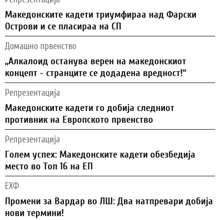
Македонските кадети триумфираа над Фарски
Острови и се пласираа на СП
Домашно првенство
„Алкалоид останува верен на македонскиот
концепт - странците се додадена вредност!“
Репрезентација
Македонските кадети го добија следниот
противник на Европското првенство
Репрезентација
Голем успех: Македонските кадети обезбедија
место во Топ 16 на ЕП
ЕХФ
Промени за Вардар во ЛШ: Два натпревари добија
нови термини!