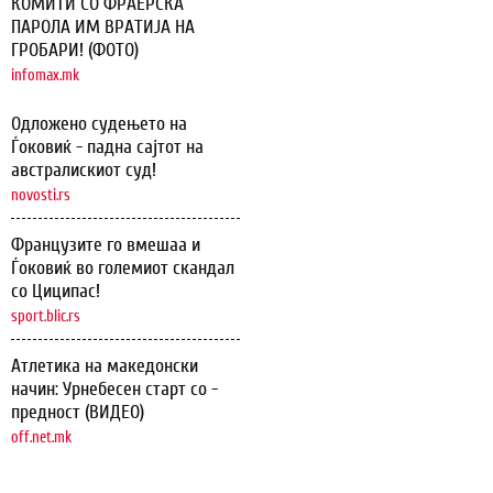
КОМИТИ СО ФРАЕРСКА
ПАРОЛА ИМ ВРАТИЈА НА
ГРОБАРИ! (ФОТО)
infomax.mk
Одложено судењето на
Ѓоковиќ - падна сајтот на
австралискиот суд!
novosti.rs
Французите го вмешаа и
Ѓоковиќ во големиот скандал
со Циципас!
sport.blic.rs
Атлетика на македонски
начин: Урнебесен старт со -
предност (ВИДЕО)
off.net.mk