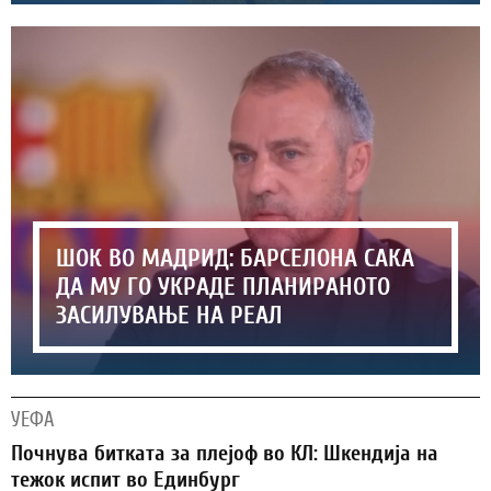
ШОК ВО МАДРИД: БАРСЕЛОНА САКА
ДА МУ ГО УКРАДЕ ПЛАНИРАНОТО
ЗАСИЛУВАЊЕ НА РЕАЛ
УЕФА
Почнува битката за плејоф во КЛ: Шкендија на
тежок испит во Единбург