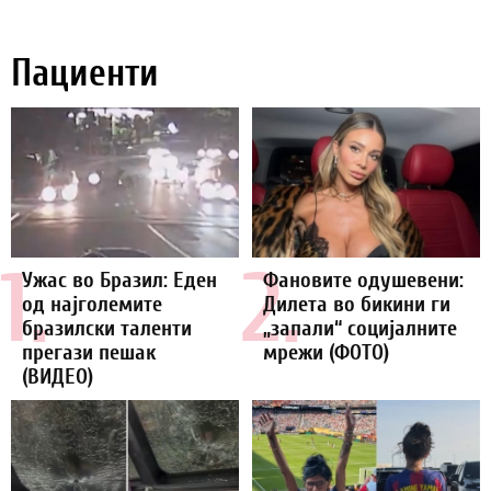
Пациенти
1.
2.
Ужас во Бразил: Еден
Фановите одушевени:
од најголемите
Дилета во бикини ги
бразилски таленти
„запали“ социјалните
прегази пешак
мрежи (ФОТО)
(ВИДЕО)