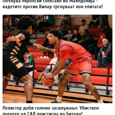
Почнува европски спектакл во Македонија -
кадетите против Кипар тргнуваат кон елитата!
Пелистер доби големо засилување: Убиствен
поентер од САД пристигна во Битола!