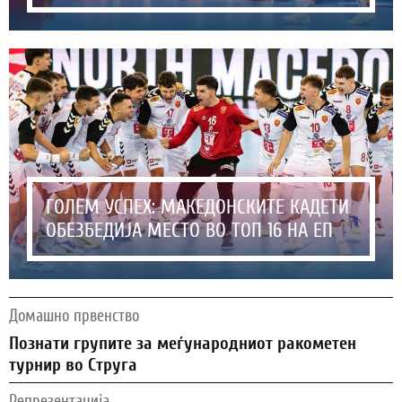
ГОЛЕМ УСПЕХ: МАКЕДОНСКИТЕ КАДЕТИ
ОБЕЗБЕДИЈА МЕСТО ВО ТОП 16 НА ЕП
Домашно првенство
Познати групите за меѓународниот ракометен
турнир во Струга
Репрезентација