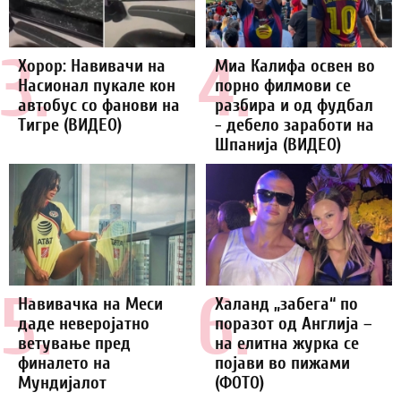
3.
4.
Хорор: Навивачи на
Миа Калифа освен во
Насионал пукале кон
порно филмови се
автобус со фанови на
разбира и од фудбал
Тигре (ВИДЕО)
- дебело заработи на
Шпанија (ВИДЕО)
5.
6.
Навивачка на Меси
Халанд „забега“ по
даде неверојатно
поразот од Англија –
ветување пред
на елитна журка се
финалето на
појави во пижами
Мундијалот
(ФОТО)