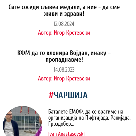
Сите соседи славеа медали, а ние - да сме
живи и здрави!
12.08.2024
Автор:
Игор Крстевски
КФМ да го клонира Војдан, инаку –
пропаднавме!
14.08.2023
Автор:
Игор Крстевски
#
ЧАРШИЈА
Баталете ЕМОФ, да се вратиме на
организација на Пифтијада, Ракијада,
Гроздобер...
Ivan Anastasovski