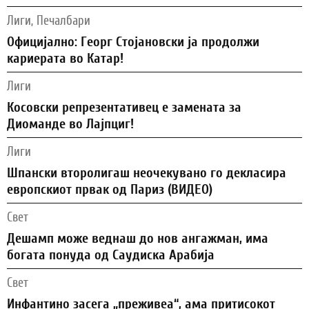
Лиги, Печалбари
Официјално: Георг Стојановски ја продолжи
кариерата во Катар!
Лиги
Косовски репрезентативец е замената за
Диоманде во Лајпциг!
Лиги
Шпански второлигаш неочекувано го декласира
европскиот првак од Париз (ВИДЕО)
Свет
Дешамп може веднаш до нов ангажман, има
богата понуда од Саудиска Арабија
Свет
Инфантино засега „преживеа“, ама притисокот