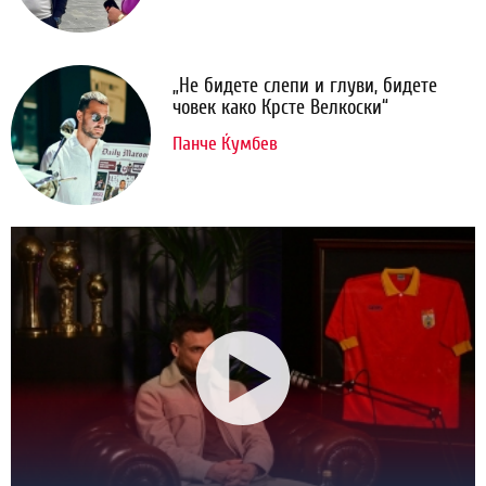
„Не бидете слепи и глуви, бидете
човек како Крсте Велкоски“
Панче Ќумбев