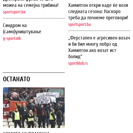
можеа на семејна трибина!
Хамилтон откри каде ќе вози
следната сезона: Наскоро
sportsport.ba
треба да почнеме преговори!
sportsport.ba
Синдром на
(само)уништување
„Ферстапен е агресивен возач
g-sport.mk
и би бил многу побрз од
Хамилтон ако возат ист
болид“
sportklub.rs
ОСТАНАТО