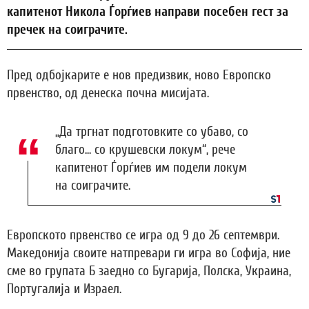
капитенот Никола Ѓорѓиев направи посебен гест за
пречек на соиграчите.
Пред одбојкарите е нов предизвик, ново Европско
првенство, од денеска почна мисијата.
„Да тргнат подготовките со убаво, со
благо... со крушевски локум“, рече
капитенот Ѓорѓиев им подели локум
на соиграчите.
Европското првенство се игра од 9 до 26 септември.
Македонија своите натпревари ги игра во Софија, ние
сме во групата Б заедно со Бугарија, Полска, Украина,
Португалија и Израел.