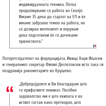
индивидуалната техника. Потоа
продолжуваме со работа во Скопје.
Имаме 35 дена до стартот на ЕП и ќе
имаме забрзано темпо на работа, но
со дозиран интензитет и верувам
дека подготвени ќе го дочекаме
првенството.“
Потпретседателот на федерацијата, Ивица Хаџи Иљоски
и генералниот секретар Филип Деспотовски исто така ги
поздравија ракометарите во Крушево.
„Добредојдовте и Ви благодарам што
го прифативте повикот. Посебно
задоволство ми е што екипата е во
истиот состав како претходно, што