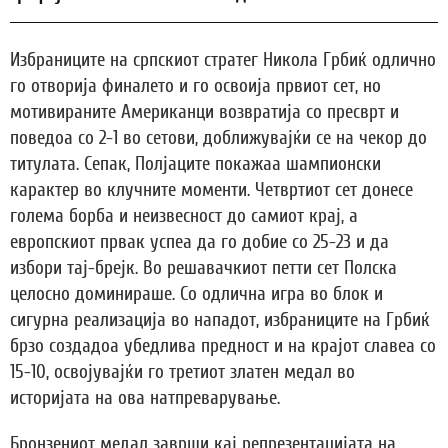
Избраниците на српскиот стратег Никола Грбиќ одлично
го отворија финалето и го освоија првиот сет, но
мотивираните Американци возвратија со пресврт и
поведоа со 2-1 во сетови, доближувајќи се на чекор до
титулата. Сепак, Полјаците покажаа шампионски
карактер во клучните моменти. Четвртиот сет донесе
голема борба и неизвесност до самиот крај, а
европскиот првак успеа да го добие со 25-23 и да
избори тај-брејк. Во решавачкиот петти сет Полска
целосно доминираше. Со одлична игра во блок и
сигурна реализација во нападот, избраниците на Грбиќ
брзо создадоа убедлива предност и на крајот славеа со
15-10, освојувајќи го третиот златен медал во
историјата на ова натпреварување.
Бронзениот медал заврши кај репрезентацијата на