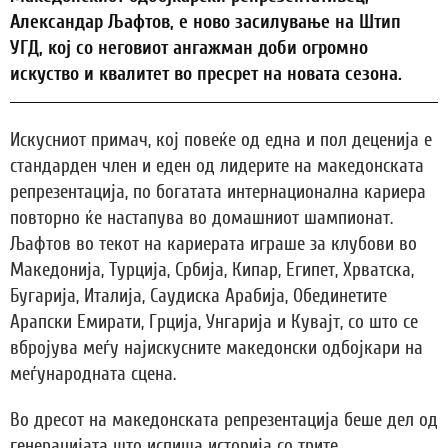
Александар Љафтов, е ново засилување на Штип
УГД, кој со неговиот ангажман доби огромно
искуство и квалитет во пресрет на новата сезона.
Искусниот примач, кој повеќе од една и пол деценија е
стандарден член и еден од лидерите на македонската
репрезентација, по богатата интернационална кариера
повторно ќе настапува во домашниот шампионат.
Љафтов во текот на кариерата играше за клубови во
Македонија, Турција, Србија, Кипар, Египет, Хрватска,
Бугарија, Италија, Саудиска Арабија, Обединетите
Арапски Емирати, Грција, Унгарија и Кувајт, со што се
вбројува меѓу најискусните македонски одбојкари на
меѓународната сцена.
Во дресот на македонската репрезентација беше дел од
генерацијата што испиша историја со трите