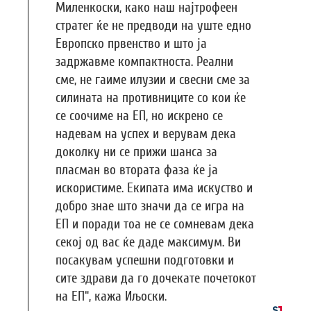
Миленкоски, како наш најтрофеен
стратег ќе не предводи на уште едно
Европско првенство и што ја
задржавме компактноста. Реални
сме, не гаиме илузии и свесни сме за
силината на противниците со кои ќе
се соочиме на ЕП, но искрено се
надевам на успех и верувам дека
доколку ни се прижи шанса за
пласман во втората фаза ќе ја
искористиме. Екипата има искуство и
добро знае што значи да се игра на
ЕП и поради тоа не се сомневам дека
секој од вас ќе даде максимум. Ви
посакувам успешни подготовки и
сите здрави да го дочекате почетокот
на ЕП“, кажа Иљоски.