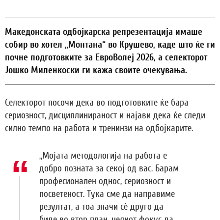
Македонската одбојкарска репрезентација имаше
собир во хотел „Монтана“ во Крушево, каде што ќе ги
почне подготовките за ЕвроВолеј 2026, а селекторот
Јошко Миленкоски ги кажа своите очекувања.
Селекторот посочи дека во подготовките ќе бара
сериозност, дисциплинираност и најави дека ќе следи
силно темпо на работа и тренинзи на одбојкарите.
„Мојата методологија на работа е
добро позната за секој од вас. Барам
професионален однос, сериозност и
посветеност. Тука сме да направиме
резултат, а тоа значи сѐ друго да
биде во втор план, целиот фокус да