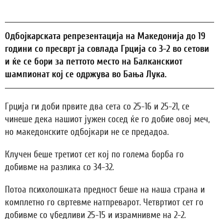
Одбојкарската репрезентација на Македонија до 19
години со пресврт ја совлада Грција со 3-2 во сетови
и ќе се бори за петтото место на Балканскиот
шампионат кој се одржува во Бања Лука.
Грција ги доби првите два сета со 25-16 и 25-21, се
чинеше дека нашиот јужен сосед ќе го добие овој меч,
но македонските одбојкари не се предадоа.
Клучен беше третиот сет кој по голема борба го
добивме на разлика со 34-32.
Потоа психолошката предност беше на наша страна и
комплетно го свртевме натпреварот. Четвртиот сет го
добивме со убедливи 25-15 и израмнивме на 2-2.