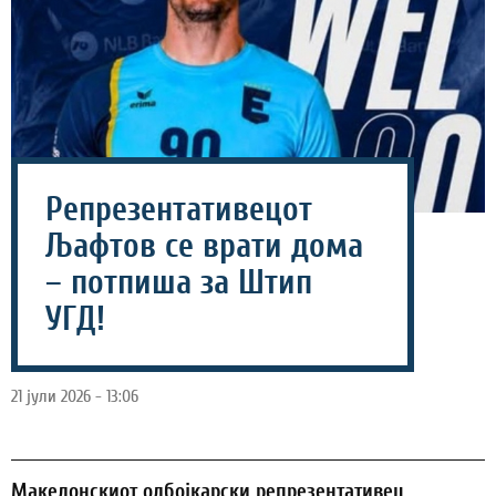
Репрезентативецот
Љафтов се врати дома
– потпиша за Штип
УГД!
21 јули 2026 - 13:06
Македонскиот одбојкарски репрезентативец,