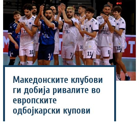
Македонските клубови
ги добија ривалите во
европските
одбојкарски купови
15 јули 2026 - 17:27