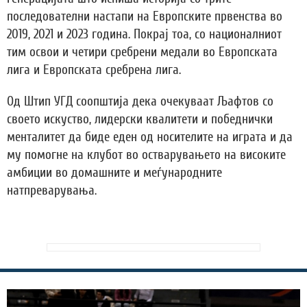
последователни настапи на Европските првенства во
2019, 2021 и 2023 година. Покрај тоа, со националниот
тим освои и четири сребрени медали во Европската
лига и Европската сребрена лига.
Од Штип УГД соопштија дека очекуваат Љафтов со
своето искуство, лидерски квалитети и победнички
менталитет да биде еден од носителите на играта и да
му помогне на клубот во остварувањето на високите
амбиции во домашните и меѓународните
натпреварувања.