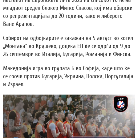
настапот на Европската лига 2026 на списокот го нема
младиот среден блокер Митко Спасов, кој има обврски
со репрезентацијата до 20 години, како и либерото
Ване Арапов.
Собирот на одбојкарите е закажан на 5 август во хотел
„Монтана“ во Крушево, додека ЕП ќе се одрѓи од 9 до
26 септември во Италија, Бугарија, Романија и Финска.
Македонија игра во групата Б во Софија, каде што ќе
се соочи против Бугарија, Украина, Полска, Португалија
и Израел.