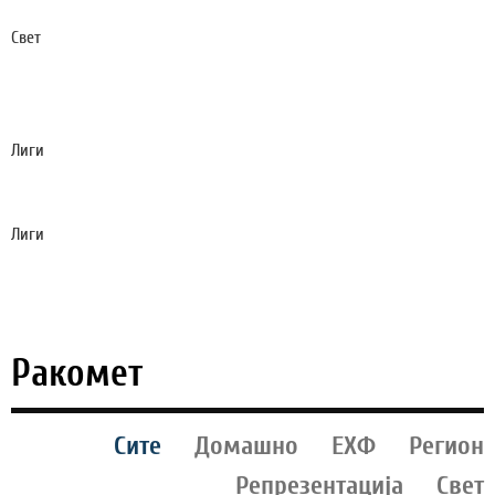
ФЛОРЕНТИНО ПЕРЕЗ ЌЕ ПЛАТИ РЕКОРДЕН ДАНОК
Свет
ТРАГЕДИЈА НА ФУДБАЛСКИ НАТПРЕВАР: ГРОМ
УСМРТИ 24-ГОДИШЕН ФУДБАЛЕР
(ВОЗНЕМИРУВАЧКО ВИДЕО)
Лиги
МАНЧЕСТЕР СИТИ ЕКСПРЕСНО НАЈДЕ НАСЛЕДНИК
НА РОДРИ
Лиги
ЛЕГАНЕС ЌЕ ЗАРАБОТИ МИЛИОНИ ОД
ТРАНСФЕРОТ НА ДИОМАНДЕ ВО РЕАЛ МАДРИД
Ракомет
Сите
Домашно
ЕХФ
Регион
Репрезентација
Свет