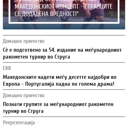
МАКЕДОНСКИОТ КОНЦЕПТ - СТРАНЦИТЕ
СЕ ДОДАДЕНА ВРЕДНОСТ!“
Домашно првенство
Сѐ е подготвено за 54. издание на меѓународниот
ракометен турнир во Струга
ЕХФ
Македонските кадети меѓу десетте најдобри во
Европа - Португалија падна по голема драма!
Домашно првенство
Познати групите за меѓународниот ракометен
турнир во Струга
Репрезентација