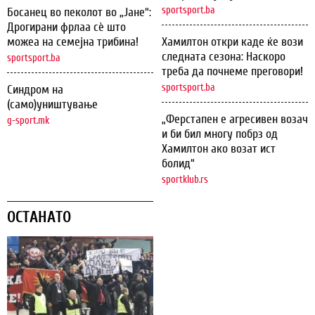
sportsport.ba
Босанец во пеколот во „Јане“:
Дрогирани фрлаа сѐ што
можеа на семејна трибина!
Хамилтон откри каде ќе вози
следната сезона: Наскоро
sportsport.ba
треба да почнеме преговори!
sportsport.ba
Синдром на
(само)уништување
„Ферстапен е агресивен возач
g-sport.mk
и би бил многу побрз од
Хамилтон ако возат ист
болид“
sportklub.rs
ОСТАНАТО