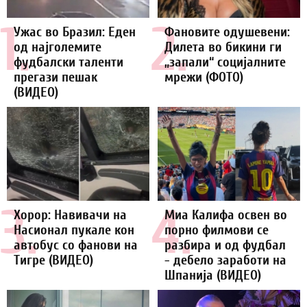
1.
2.
Ужас во Бразил: Еден
Фановите одушевени:
од најголемите
Дилета во бикини ги
фудбалски таленти
„запали“ социјалните
прегази пешак
мрежи (ФОТО)
(ВИДЕО)
3.
4.
Хорор: Навивачи на
Миа Калифа освен во
Насионал пукале кон
порно филмови се
автобус со фанови на
разбира и од фудбал
Тигре (ВИДЕО)
- дебело заработи на
Шпанија (ВИДЕО)