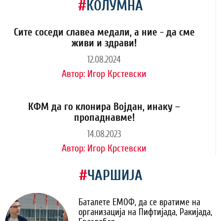
#
КОЛУМНА
Сите соседи славеа медали, а ние - да сме
живи и здрави!
12.08.2024
Автор:
Игор Крстевски
КФМ да го клонира Војдан, инаку –
пропаднавме!
14.08.2023
Автор:
Игор Крстевски
#
ЧАРШИЈА
Баталете ЕМОФ, да се вратиме на
организација на Пифтијада, Ракијада,