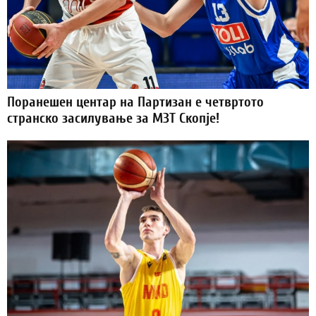
Поранешен центар на Партизан е четвртото
странско засилување за МЗТ Скопје!