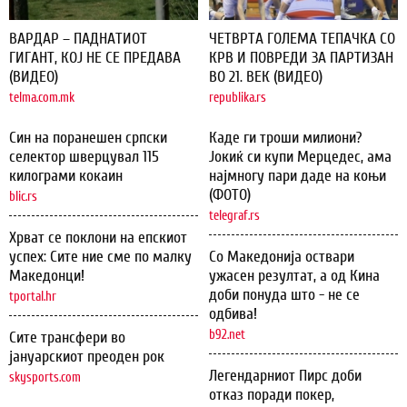
ВАРДАР – ПАДНАТИОТ
ЧЕТВРТА ГОЛЕМА ТЕПАЧКА СО
ГИГАНТ, КОЈ НЕ СЕ ПРЕДАВА
КРВ И ПОВРЕДИ ЗА ПАРТИЗАН
(ВИДЕО)
ВО 21. ВЕК (ВИДЕО)
telma.com.mk
republika.rs
Син на поранешен српски
Каде ги троши милиони?
селектор шверцувал 115
Јокиќ си купи Мерцедес, ама
килограми кокаин
најмногу пари даде на коњи
(ФОТО)
blic.rs
telegraf.rs
Хрват се поклони на епскиот
успех: Сите ние сме по малку
Со Македонија оствари
Македонци!
ужасен резултат, а од Кина
доби понуда што - не се
tportal.hr
одбива!
b92.net
Сите трансфери во
јануарскиот преоден рок
Легендарниот Пирс доби
skysports.com
отказ поради покер,