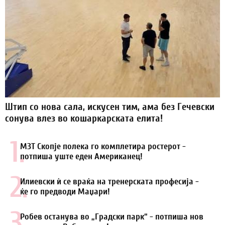
Штип со нова сала, искусен тим, ама без Гечевски
сонува влез во кошаркарската елита!
1.
МЗТ Скопје полека го комплетира ростерот -
потпиша уште еден Американец!
2.
Илиевски ѝ се враќа на тренерската професија -
ќе го предводи Маџари!
3.
Робев останува во „Градски парк“ - потпиша нов