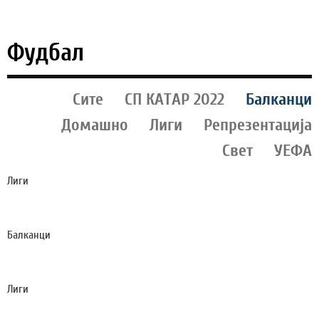
Фудбал
Сите
СП КАТАР 2022
Балканци
Домашно
Лиги
Репрезентација
Свет
УЕФА
Лиги
НЕВЕРОЈАТНО: ШПАНСКИОТ СУПЕРКУП СЛЕДНАТА
ГОДИНА ЌЕ СЕ ОДИГРА ВО - ИСТАНБУЛ!?
Балканци
ПРЕТЕПАН ПОЗНАТ ХРВАТСКИ СУДИЈА - ГО
НАПАДНАЛЕ СО БЕЗБОЛ ПАЛКИ!
Лиги
ТРАНСФЕРИТЕ СКАПО ЌЕ ГО ЧИНАТ РЕАЛ: