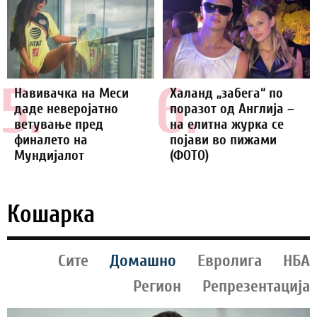
5.
6.
Навивачка на Меси
Халанд „забега“ по
даде неверојатно
поразот од Англија –
ветување пред
на елитна журка се
финалето на
појави во пижами
Мундијалот
(ФОТО)
Кошарка
Сите
Домашно
Евролига
НБА
Регион
Репрезентација