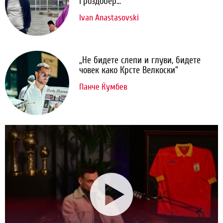
Гроздобер...
Ivan Anastasovski
„Не бидете слепи и глуви, бидете
човек како Крсте Велкоски“
Панче Ќумбев