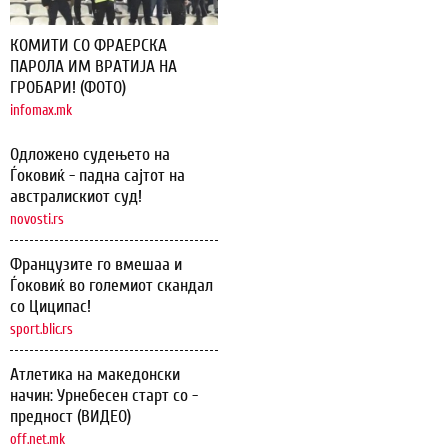
КОМИТИ СО ФРАЕРСКА
ПАРОЛА ИМ ВРАТИЈА НА
ГРОБАРИ! (ФОТО)
infomax.mk
Одложено судењето на
Ѓоковиќ - падна сајтот на
австралискиот суд!
novosti.rs
Французите го вмешаа и
Ѓоковиќ во големиот скандал
со Циципас!
sport.blic.rs
Атлетика на македонски
начин: Урнебесен старт со -
предност (ВИДЕО)
off.net.mk