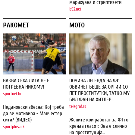
марихуана и стриптизети!
b92.net
РАКОМЕТ
МОТО
ВАКВА СЕХА ЛИГА НЕ Е
ПОЧИНА ЛЕГЕНДА НА Ф1:
ПОТРЕБНА НИКОМУ!
ОБВИНЕТ БЕШЕ ЗА ОРГИИ СО
ПЕТ ПРОСТИТУТКИ, ТАТКО МУ
sportnet.hr
БИЛ ФАН НА ХИТЛЕР...
Недановски збесна: Кој треба
telegraf.rs
да ве мотивира - Манчестер
сити? (ВИДЕО)
Жените кои работат за Ф1 го
кренаа гласот: Ова е слично
sportplus.mk
на проституција...