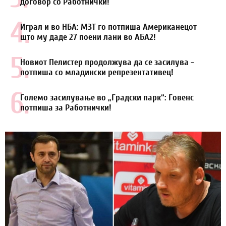
договор со Работнички!
4.
Играл и во НБА: МЗТ го потпиша Американецот
што му даде 27 поени лани во АБА2!
5.
Новиот Пелистер продолжува да се засилува -
потпиша со младински репрезентативец!
6.
Големо засилување во „Градски парк“: Говенс
потпиша за Работнички!