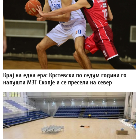
Крај на една ера: Крстевски по седум години го
напушти МЗТ Скопје и се пресели на север