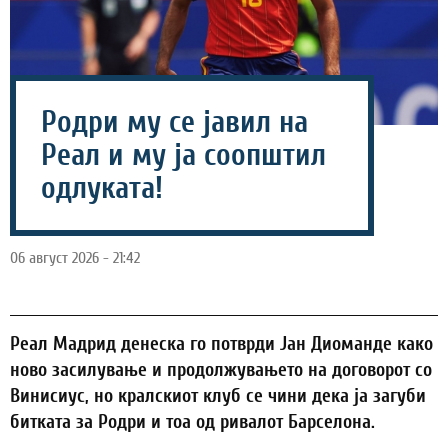
Родри му се јавил на
Реал и му ја соопштил
одлуката!
06 август 2026 - 21:42
Реал Мадрид денеска го потврди Јан Диоманде како
ново засилување и продолжувањето на договорот со
Винисиус, но кралскиот клуб се чини дека ја загуби
битката за Родри и тоа од ривалот Барселона.