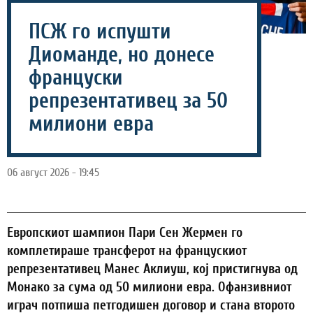
ПСЖ го испушти
Диоманде, но донесе
француски
репрезентативец за 50
милиони евра
06 август 2026 - 19:45
Европскиот шампион Пари Сен Жермен го
комплетираше трансферот на францускиот
репрезентативец Манес Аклиуш, кој пристигнува од
Монако за сума од 50 милиони евра. Офанзивниот
играч потпиша петгодишен договор и стана второто