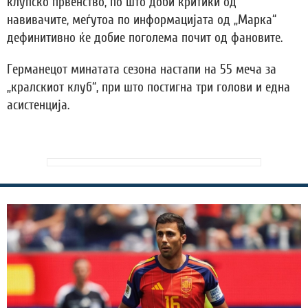
клупско првенство, по што доби критики од
навивачите, меѓутоа по информацијата од „Марка“
дефинитивно ќе добие поголема почит од фановите.
Германецот минатата сезона настапи на 55 меча за
„кралскиот клуб“, при што постигна три голови и една
асистенција.