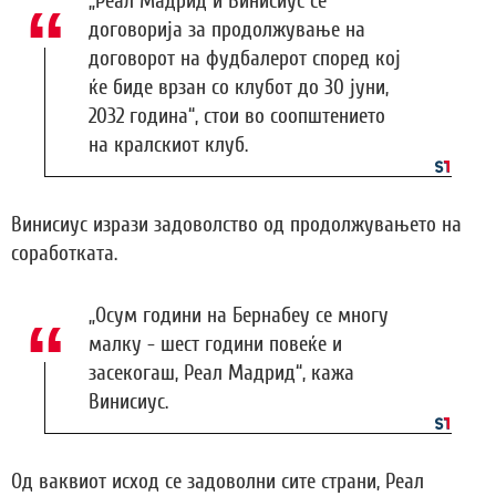
„Реал Мадрид и Винисиус се
договорија за продолжување на
договорот на фудбалерот според кој
ќе биде врзан со клубот до 30 јуни,
2032 година“, стои во соопштението
на кралскиот клуб.
Винисиус изрази задоволство од продолжувањето на
соработката.
„Осум години на Бернабеу се многу
малку - шест години повеќе и
засекогаш, Реал Мадрид“, кажа
Винисиус.
Од ваквиот исход се задоволни сите страни, Реал