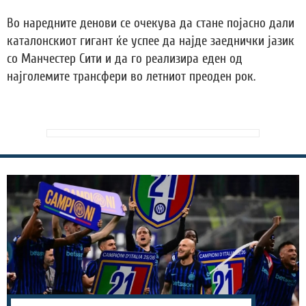
Во наредните денови се очекува да стане појасно дали
каталонскиот гигант ќе успее да најде заеднички јазик
со Манчестер Сити и да го реализира еден од
најголемите трансфери во летниот преоден рок.