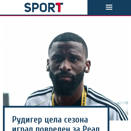
Рудигер цела сезона
играл повреден за Реал