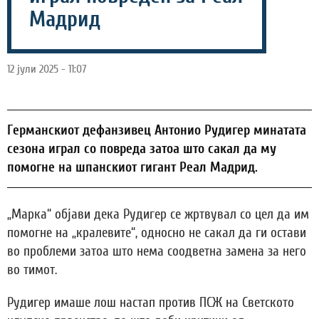
Мадрид
12 јули 2025 - 11:07
Германскиот дефанзивец Антонио Рудигер минатата
сезона играл со повреда затоа што сакал да му
помогне на шпанскиот гигант Реал Мадрид.
„Марка“ објави дека Рудигер се жртвувал со цел да им
помогне на „кралевите“, односно не сакал да ги остави
во проблеми затоа што нема соодветна замена за него
во тимот.
Рудигер имаше лош настап против ПСЖ на Светското