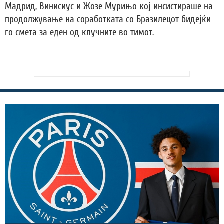
Мадрид, Винисиус и Жозе Мурињо кој инсистираше на
продолжување на соработката со Бразилецот бидејќи
го смета за еден од клучните во тимот.