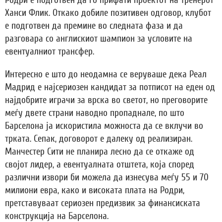
Родри е подготвен да го прифати проектот на тренерот
Ханси Флик. Откако добиле позитивен одговор, клубот
е подготвен да премине во следната фаза и да
разговара со англискиот шампион за условите на
евентуалниот трансфер.
Интересно е што до неодамна се веруваше дека Реал
Мадрид е најсериозен кандидат за потписот на еден од
најдобрите играчи за врска во светот, но преговорите
меѓу двете страни наводно пропаднале, по што
Барселона ја искористила можноста да се вклучи во
трката. Сепак, договорот е далеку од реализиран.
Манчестер Сити не планира лесно да се откаже од
својот лидер, а евентуалната отштета, која според
различни извори би можела да изнесува меѓу 55 и 70
милиони евра, како и високата плата на Родри,
претставуваат сериозен предизвик за финансиската
конструкција на Барселона.