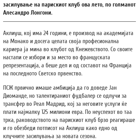
засилување на парискиот клуб ова лето, по голманот
Алесандро Лонгони.
Аклиуш, кој има 24 години, е производ на академијата
на Монако и досега целата своја професионална
кариера ја мина во клубот од Кнежевството. Со своите
настапи се избори и за место во француската
репрезентација, а беше дел и од составот на Франција
на последното Светско првенство.
ПСЖ првично имаше амбиција да го доведе Јан
Диоманде, но талентираниот фудбалер се одлучи за
трансфер во Реал Мадрид, кој за неговите услуги ќе
плати најмалку 125 милиони евра. По неуспехот во таа
трка, раководството на парискиот клуб брзо реагираше
и го обезбеди потписот на Аклиуш како едно од
клучните засилувања за новата сезона.