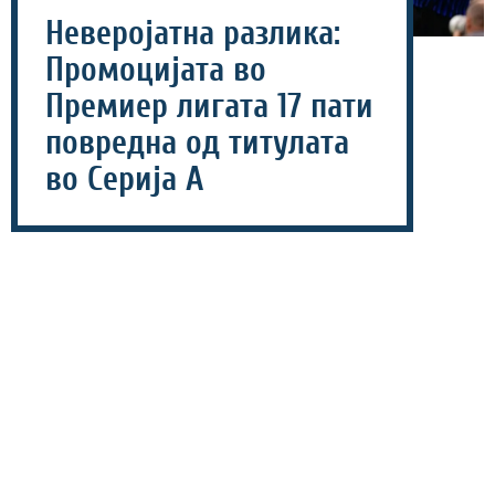
Неверојатна разлика:
Промоцијата во
Премиер лигата 17 пати
повредна од титулата
во Серија А
06 август 2026 - 18:46
Финансиската моќ на англиската Премиер лига уште
еднаш ја потврди својата доминација во европскиот
фудбал, а најновите бројки откриваат навистина
неверојатен контраст.