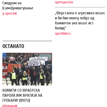
sportsport.ba
Синдром на
(само)уништување
„Ферстапен е агресивен возач
g-sport.mk
и би бил многу побрз од
Хамилтон ако возат ист
болид“
sportklub.rs
ОСТАНАТО
КОМИТИ СО ФРАЕРСКА
ПАРОЛА ИМ ВРАТИЈА НА
ГРОБАРИ! (ФОТО)
infomax.mk