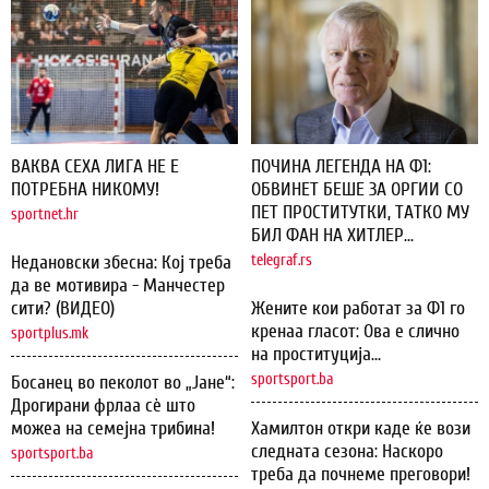
ВАКВА СЕХА ЛИГА НЕ Е
ПОЧИНА ЛЕГЕНДА НА Ф1:
ПОТРЕБНА НИКОМУ!
ОБВИНЕТ БЕШЕ ЗА ОРГИИ СО
ПЕТ ПРОСТИТУТКИ, ТАТКО МУ
sportnet.hr
БИЛ ФАН НА ХИТЛЕР...
Недановски збесна: Кој треба
telegraf.rs
да ве мотивира - Манчестер
сити? (ВИДЕО)
Жените кои работат за Ф1 го
кренаа гласот: Ова е слично
sportplus.mk
на проституција...
sportsport.ba
Босанец во пеколот во „Јане“:
Дрогирани фрлаа сѐ што
можеа на семејна трибина!
Хамилтон откри каде ќе вози
следната сезона: Наскоро
sportsport.ba
треба да почнеме преговори!