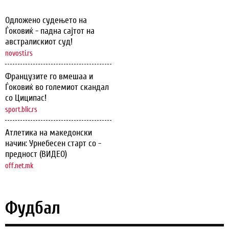
Одложено судењето на
Ѓоковиќ - падна сајтот на
австралискиот суд!
novosti.rs
Французите го вмешаа и
Ѓоковиќ во големиот скандал
со Циципас!
sport.blic.rs
Атлетика на македонски
начин: Урнебесен старт со -
предност (ВИДЕО)
off.net.mk
Фудбал