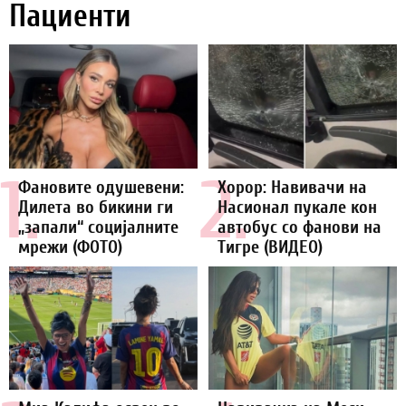
Пациенти
1.
2.
Фановите одушевени:
Хорор: Навивачи на
Дилета во бикини ги
Насионал пукале кон
„запали“ социјалните
автобус со фанови на
мрежи (ФОТО)
Тигре (ВИДЕО)