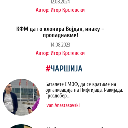
12.08.2024
Автор:
Игор Крстевски
КФМ да го клонира Војдан, инаку –
пропаднавме!
14.08.2023
Автор:
Игор Крстевски
#
ЧАРШИЈА
Баталете ЕМОФ, да се вратиме на
организација на Пифтијада, Ракијада,
Гроздобер...
Ivan Anastasovski