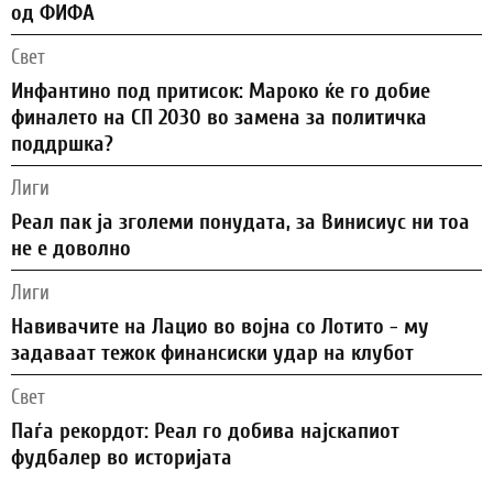
од ФИФА
Свет
Инфантино под притисок: Мароко ќе го добие
финалето на СП 2030 во замена за политичка
поддршка?
Лиги
Реал пак ја зголеми понудата, за Винисиус ни тоа
не е доволно
Лиги
Навивачите на Лацио во војна со Лотито - му
задаваат тежок финансиски удар на клубот
Свет
Паѓа рекордот: Реал го добива најскапиот
фудбалер во историјата