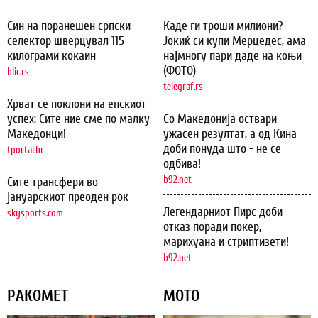
Син на поранешен српски
Каде ги троши милиони?
селектор шверцувал 115
Јокиќ си купи Мерцедес, ама
килограми кокаин
најмногу пари даде на коњи
(ФОТО)
blic.rs
telegraf.rs
Хрват се поклони на епскиот
успех: Сите ние сме по малку
Со Македонија оствари
Македонци!
ужасен резултат, а од Кина
доби понуда што - не се
tportal.hr
одбива!
b92.net
Сите трансфери во
јануарскиот преоден рок
Легендарниот Пирс доби
skysports.com
отказ поради покер,
марихуана и стриптизети!
b92.net
РАКОМЕТ
МОТО