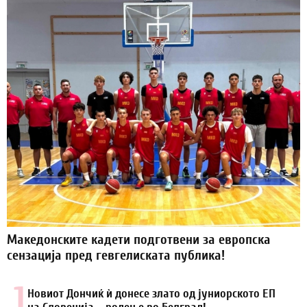
Македонските кадети подготвени за европска
сензација пред гевгелиската публика!
1.
Новиот Дончиќ ѝ донесе злато од јуниорското ЕП