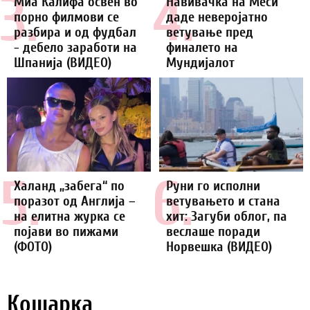
3.
4.
Миа Калифа освен во
Навивачка на Меси
порно филмови се
даде неверојатно
разбира и од фудбал
ветување пред
- дебело заработи на
финалето на
Шпанија (ВИДЕО)
Мундијалот
5.
6.
Халанд „забега“ по
Руни го исполни
поразот од Англија –
ветувањето и стана
на елитна журка се
хит: Загуби облог, па
појави во пижами
веслаше поради
(ФОТО)
Норвешка (ВИДЕО)
Кошарка