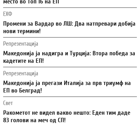
место во Топ 16 на ЕП
ЕХФ
Промени за Вардар во ЛШ: Два натпревари добија
нови термини!
Репрезентација
Македонија ја надигра и Турција: Втора победа за
кадетите на ЕП!
Репрезентација
Македонија ја прегази Италија за прв триумф на
ЕП во Белград!
Свет
Ракометот не видел вакво нешто: Еден тим даде
83 голови на меч од СП!