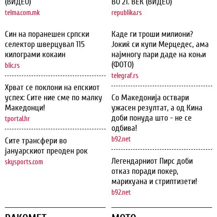
(ВИДЕО)
ВО 21. ВЕК (ВИДЕО)
telma.com.mk
republika.rs
Син на поранешен српски
Каде ги троши милиони?
селектор шверцувал 115
Јокиќ си купи Мерцедес, ама
килограми кокаин
најмногу пари даде на коњи
(ФОТО)
blic.rs
telegraf.rs
Хрват се поклони на епскиот
успех: Сите ние сме по малку
Со Македонија оствари
Македонци!
ужасен резултат, а од Кина
доби понуда што - не се
tportal.hr
одбива!
b92.net
Сите трансфери во
јануарскиот преоден рок
Легендарниот Пирс доби
skysports.com
отказ поради покер,
марихуана и стриптизети!
b92.net