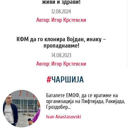
живи и здрави!
12.08.2024
Автор:
Игор Крстевски
КФМ да го клонира Војдан, инаку –
пропаднавме!
14.08.2023
Автор:
Игор Крстевски
#
ЧАРШИЈА
Баталете ЕМОФ, да се вратиме на
организација на Пифтијада, Ракијада,
Гроздобер...
Ivan Anastasovski