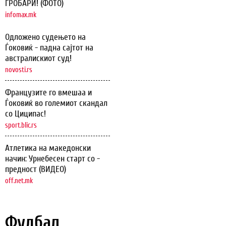
ГРОБАРИ! (ФОТО)
infomax.mk
Одложено судењето на
Ѓоковиќ - падна сајтот на
австралискиот суд!
novosti.rs
Французите го вмешаа и
Ѓоковиќ во големиот скандал
со Циципас!
sport.blic.rs
Атлетика на македонски
начин: Урнебесен старт со -
предност (ВИДЕО)
off.net.mk
Фудбал