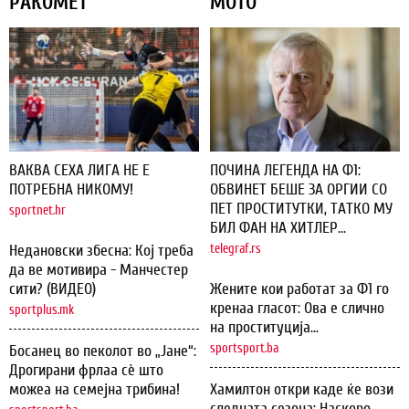
РАКОМЕТ
МОТО
ВАКВА СЕХА ЛИГА НЕ Е
ПОЧИНА ЛЕГЕНДА НА Ф1:
ПОТРЕБНА НИКОМУ!
ОБВИНЕТ БЕШЕ ЗА ОРГИИ СО
ПЕТ ПРОСТИТУТКИ, ТАТКО МУ
sportnet.hr
БИЛ ФАН НА ХИТЛЕР...
Недановски збесна: Кој треба
telegraf.rs
да ве мотивира - Манчестер
сити? (ВИДЕО)
Жените кои работат за Ф1 го
кренаа гласот: Ова е слично
sportplus.mk
на проституција...
sportsport.ba
Босанец во пеколот во „Јане“:
Дрогирани фрлаа сѐ што
можеа на семејна трибина!
Хамилтон откри каде ќе вози
следната сезона: Наскоро