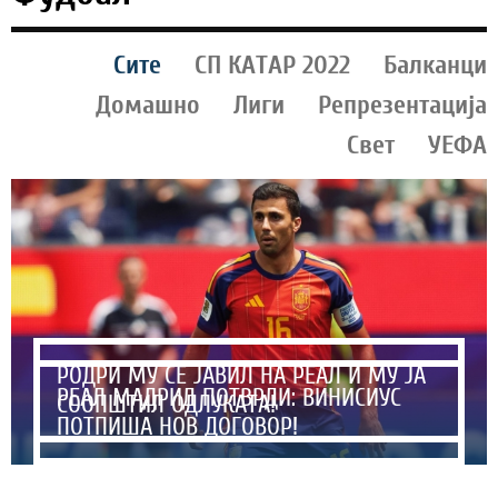
Сите
СП КАТАР 2022
Балканци
Домашно
Лиги
Репрезентација
Свет
УЕФА
РОДРИ МУ СЕ ЈАВИЛ НА РЕАЛ И МУ ЈА
РЕАЛ МАДРИД ПОТВРДИ: ВИНИСИУС
СООПШТИЛ ОДЛУКАТА!
ПОТПИША НОВ ДОГОВОР!