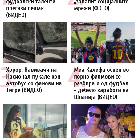
фудбалски таленти
„запали“ социјалните
прегази пешак
мрежи (ФОТО)
(ВИДЕО)
3.
4.
Хорор: Навивачи на
Миа Калифа освен во
Насионал пукале кон
порно филмови се
автобус со фанови на
разбира и од фудбал
Тигре (ВИДЕО)
- дебело заработи на
Шпанија (ВИДЕО)