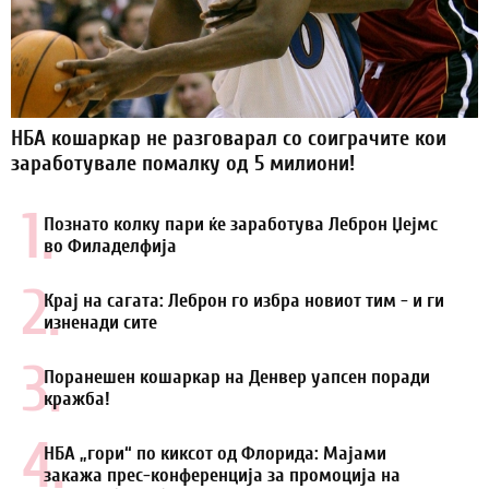
НБА кошаркар не разговарал со соиграчите кои
заработувале помалку од 5 милиони!
1.
Познато колку пари ќе заработува Леброн Џејмс
во Филаделфија
2.
Крај на сагата: Леброн го избра новиот тим - и ги
изненади сите
3.
Поранешен кошаркар на Денвер уапсен поради
кражба!
4.
НБА „гори“ по киксот од Флорида: Мајами
закажа прес-конференција за промоција на