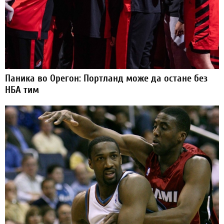
Паника во Орегон: Портланд може да остане без
НБА тим