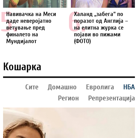
5.
6.
Навивачка на Меси
Халанд „забега“ по
даде неверојатно
поразот од Англија –
ветување пред
на елитна журка се
финалето на
појави во пижами
Мундијалот
(ФОТО)
Кошарка
Сите
Домашно
Евролига
НБА
Регион
Репрезентација