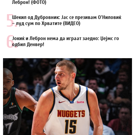
Леброн! (ФОТО)
5.
Шекил од Дубровник: Јас се презивам О'Ниловиќ
– луд сум по Хрватите (ВИДЕО)
6.
Јокиќ и Леброн нема да играат заедно: Џејмс го
одбил Денвер!