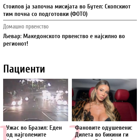
Стоилов ја започна мисијата во Бутел: Скопскиот
тим почна со подготовки (ФОТО)
Домашно првенство
Љевар: Македонското првенство е најсилно во
регионот!
Пациенти
1.
2.
Ужас во Бразил: Еден
Фановите одушевени:
од најголемите
Дилета во бикини ги