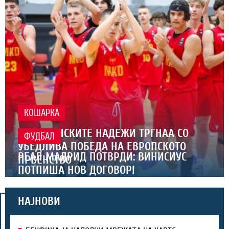
КОШАРКА
МАКЕДОНСКИТЕ НАДЕЖИ ТРГНАА СО
ФУДБАЛ
УБЕДЛИВА ПОБЕДА НА ЕВРОПСКОТО
РЕАЛ МАДРИД ПОТВРДИ: ВИНИСИУС
ПРВЕНСТВО
ПОТПИША НОВ ДОГОВОР!
НАЈНОВИ