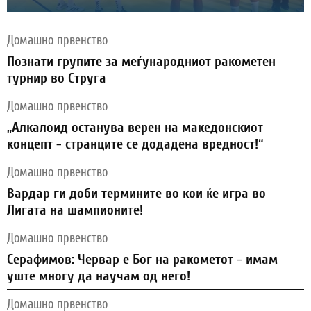
Домашно првенство
Познати групите за меѓународниот ракометен
турнир во Струга
Домашно првенство
„Алкалоид останува верен на македонскиот
концепт - странците се додадена вредност!“
Домашно првенство
Вардар ги доби термините во кои ќе игра во
Лигата на шампионите!
Домашно првенство
Серафимов: Червар е Бог на ракометот - имам
уште многу да научам од него!
Домашно првенство