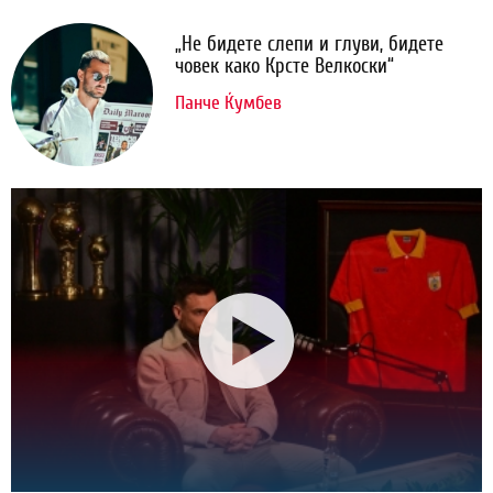
„Не бидете слепи и глуви, бидете
човек како Крсте Велкоски“
Панче Ќумбев