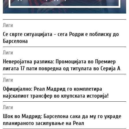
Лиги
Се сврте ситуацијата - сега Родри е поблиску до
Барселона
Лиги
Неверојатна разлика: Промоцијата во Премиер
лигата 17 пати повредна од титулата во Серија А
Лиги
Официјално: Реал Мадрид го комплетира
најскапиот трансфер во клупската историја!
Лиги
Шок во Мадрид: Барселона сака да му го украде
планираното засилување на Реал