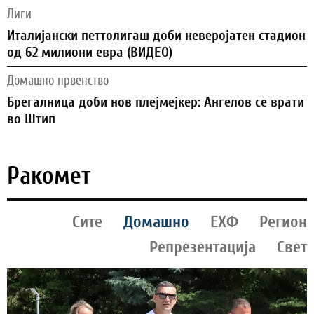
Лиги
Италијански петтолигаш доби неверојатен стадион
од 62 милиони евра (ВИДЕО)
Домашно првенство
Брегалница доби нов плејмејкер: Ангелов се врати
во Штип
Ракомет
Сите
Домашно
ЕХФ
Регион
Репрезентација
Свет