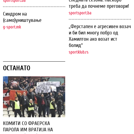
sportsport.ba
треба да почнеме преговори!
sportsport.ba
Синдром на
(само)уништување
„Ферстапен е агресивен возач
g-sport.mk
и би бил многу побрз од
Хамилтон ако возат ист
болид“
sportklub.rs
ОСТАНАТО
КОМИТИ СО ФРАЕРСКА
ПАРОЛА ИМ ВРАТИЈА НА