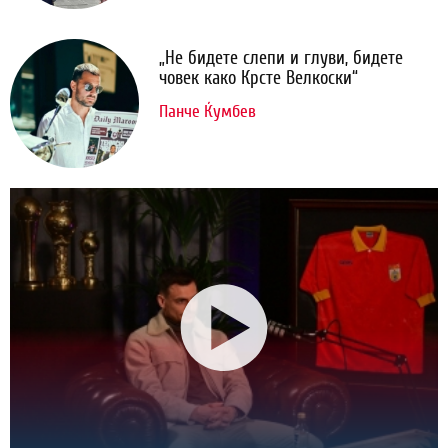
„Не бидете слепи и глуви, бидете
човек како Крсте Велкоски“
Панче Ќумбев