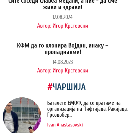
Сите соседи славеа медали, а ние - да сме
живи и здрави!
12.08.2024
Автор:
Игор Крстевски
КФМ да го клонира Војдан, инаку –
пропаднавме!
14.08.2023
Автор:
Игор Крстевски
#
ЧАРШИЈА
Баталете ЕМОФ, да се вратиме на
организација на Пифтијада, Ракијада,
Гроздобер...
Ivan Anastasovski