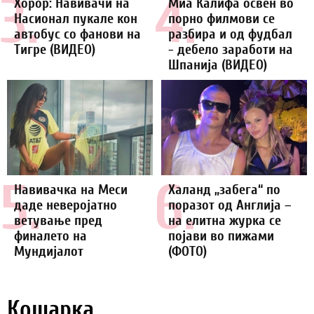
3.
4.
Хорор: Навивачи на
Миа Калифа освен во
Насионал пукале кон
порно филмови се
автобус со фанови на
разбира и од фудбал
Тигре (ВИДЕО)
- дебело заработи на
Шпанија (ВИДЕО)
5.
6.
Навивачка на Меси
Халанд „забега“ по
даде неверојатно
поразот од Англија –
ветување пред
на елитна журка се
финалето на
појави во пижами
Мундијалот
(ФОТО)
Кошарка