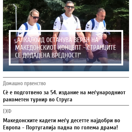
„АЛКАЛОИД ОСТАНУВА ВЕРЕН НА
МАКЕДОНСКИОТ КОНЦЕПТ - СТРАНЦИТЕ
СЕ ДОДАДЕНА ВРЕДНОСТ!“
Домашно првенство
Сѐ е подготвено за 54. издание на меѓународниот
ракометен турнир во Струга
ЕХФ
Македонските кадети меѓу десетте најдобри во
Европа - Португалија падна по голема драма!