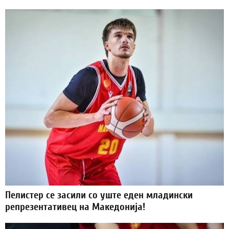
Пелистер се засили со уште еден младински
репрезентативец на Македонија!