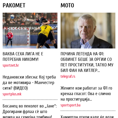
РАКОМЕТ
МОТО
ВАКВА СЕХА ЛИГА НЕ Е
ПОЧИНА ЛЕГЕНДА НА Ф1:
ПОТРЕБНА НИКОМУ!
ОБВИНЕТ БЕШЕ ЗА ОРГИИ СО
ПЕТ ПРОСТИТУТКИ, ТАТКО МУ
sportnet.hr
БИЛ ФАН НА ХИТЛЕР...
Недановски збесна: Кој треба
telegraf.rs
да ве мотивира - Манчестер
сити? (ВИДЕО)
Жените кои работат за Ф1 го
кренаа гласот: Ова е слично
sportplus.mk
на проституција...
sportsport.ba
Босанец во пеколот во „Јане“:
Дрогирани фрлаа сѐ што
можеа на семејна трибина!
Хамилтон откри каде ќе вози