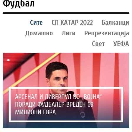
Фудбал
Сите
СП КАТАР 2022
Балканци
Домашно
Лиги
Репрезентација
Свет
УЕФА
АРСЕНАЛ И ЛИВЕРПУЛ ВО „ВОЈНА“
ПОРАДИ ФУДБАЛЕР ВРЕДЕН 69
МИЛИОНИ ЕВРА