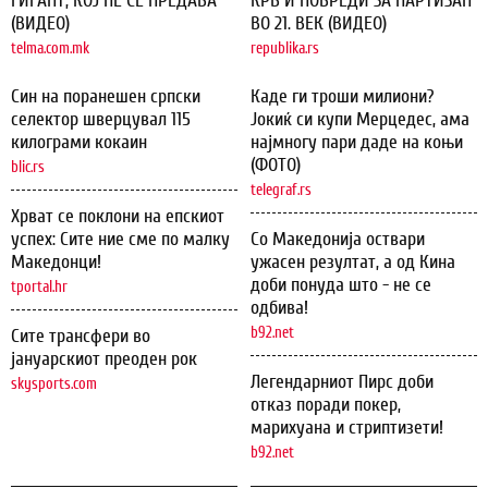
ГИГАНТ, КОЈ НЕ СЕ ПРЕДАВА
КРВ И ПОВРЕДИ ЗА ПАРТИЗАН
(ВИДЕО)
ВО 21. ВЕК (ВИДЕО)
telma.com.mk
republika.rs
Син на поранешен српски
Каде ги троши милиони?
селектор шверцувал 115
Јокиќ си купи Мерцедес, ама
килограми кокаин
најмногу пари даде на коњи
(ФОТО)
blic.rs
telegraf.rs
Хрват се поклони на епскиот
успех: Сите ние сме по малку
Со Македонија оствари
Македонци!
ужасен резултат, а од Кина
доби понуда што - не се
tportal.hr
одбива!
b92.net
Сите трансфери во
јануарскиот преоден рок
Легендарниот Пирс доби
skysports.com
отказ поради покер,
марихуана и стриптизети!
b92.net