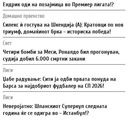
Ендрик оди на позајмица во Премиер лигата!?
Домашно првенство
Силекс ѝ гостува на Шкендија (А): Кратовци по нов
триумф, домаќинот брка - историска победа!
Свет
Четири бомби за Меси, Роналдо бил прогонуван,
судија добил 6.000 смртни закани
Лиги
Џабе радување: Сити ја одби првата понуда на
Барса за најдобриот фудбалер на СП 2026!
Лиги
Неверојатно: Шпанскиот Суперкуп следната
година ќе се одигра во - Истанбул!?