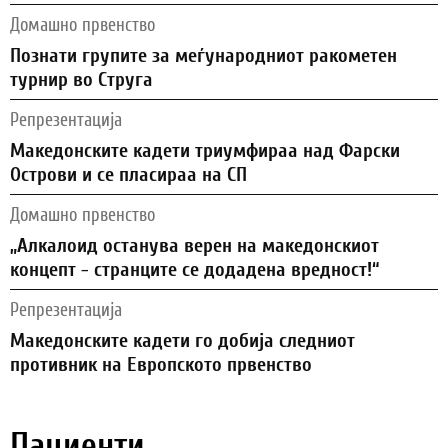
Домашно првенство
Познати групите за меѓународниот ракометен
турнир во Струга
Репрезентација
Македонските кадети триумфираа над Фарски
Острови и се пласираа на СП
Домашно првенство
„Алкалоид останува верен на македонскиот
концепт - странците се додадена вредност!“
Репрезентација
Македонските кадети го добија следниот
противник на Европското првенство
Пациенти