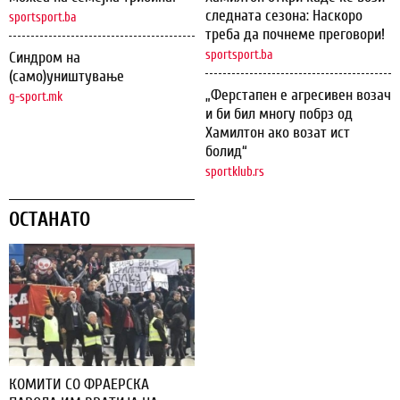
следната сезона: Наскоро
sportsport.ba
треба да почнеме преговори!
sportsport.ba
Синдром на
(само)уништување
„Ферстапен е агресивен возач
g-sport.mk
и би бил многу побрз од
Хамилтон ако возат ист
болид“
sportklub.rs
ОСТАНАТО
КОМИТИ СО ФРАЕРСКА