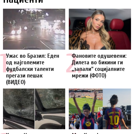
1.
2.
Ужас во Бразил: Еден
Фановите одушевени:
од најголемите
Дилета во бикини ги
фудбалски таленти
„запали“ социјалните
прегази пешак
мрежи (ФОТО)
(ВИДЕО)