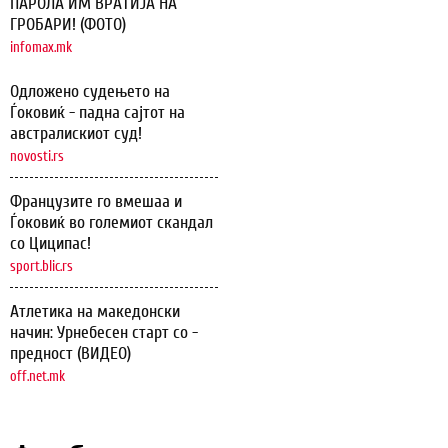
ПАРОЛА ИМ ВРАТИЈА НА
ГРОБАРИ! (ФОТО)
infomax.mk
Одложено судењето на
Ѓоковиќ - падна сајтот на
австралискиот суд!
novosti.rs
Французите го вмешаа и
Ѓоковиќ во големиот скандал
со Циципас!
sport.blic.rs
Атлетика на македонски
начин: Урнебесен старт со -
предност (ВИДЕО)
off.net.mk