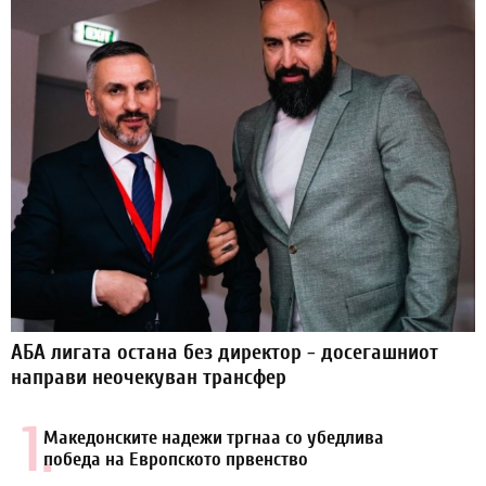
АБА лигата остана без директор - досегашниот
направи неочекуван трансфер
1.
Македонските надежи тргнаа со убедлива
победа на Европското првенство