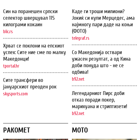
Син на поранешен српски
Каде ги троши милиони?
селектор шверцувал 115
Јокиќ си купи Мерцедес, ама
килограми кокаин
најмногу пари даде на коњи
(ФОТО)
blic.rs
telegraf.rs
Хрват се поклони на епскиот
успех: Сите ние сме по малку
Со Македонија оствари
Македонци!
ужасен резултат, а од Кина
доби понуда што - не се
tportal.hr
одбива!
b92.net
Сите трансфери во
јануарскиот преоден рок
Легендарниот Пирс доби
skysports.com
отказ поради покер,
марихуана и стриптизети!
b92.net
РАКОМЕТ
МОТО