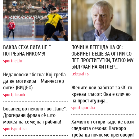
ВАКВА СЕХА ЛИГА НЕ Е
ПОЧИНА ЛЕГЕНДА НА Ф1:
ПОТРЕБНА НИКОМУ!
ОБВИНЕТ БЕШЕ ЗА ОРГИИ СО
ПЕТ ПРОСТИТУТКИ, ТАТКО МУ
sportnet.hr
БИЛ ФАН НА ХИТЛЕР...
Недановски збесна: Кој треба
telegraf.rs
да ве мотивира - Манчестер
сити? (ВИДЕО)
Жените кои работат за Ф1 го
кренаа гласот: Ова е слично
sportplus.mk
на проституција...
sportsport.ba
Босанец во пеколот во „Јане“:
Дрогирани фрлаа сѐ што
можеа на семејна трибина!
Хамилтон откри каде ќе вози
следната сезона: Наскоро
sportsport.ba
треба да почнеме преговори!