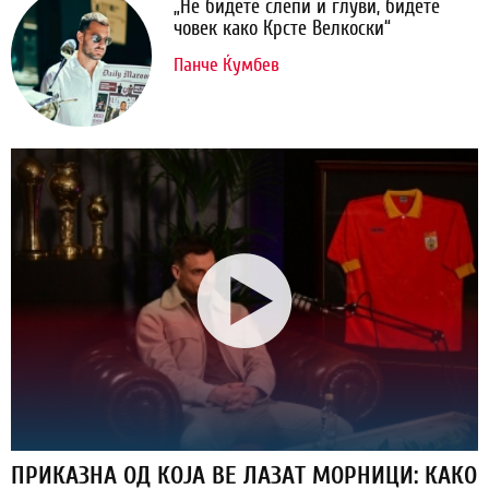
„Не бидете слепи и глуви, бидете
човек како Крсте Велкоски“
Панче Ќумбев
ПРИКАЗНА ОД КОЈА ВЕ ЛАЗАТ МОРНИЦИ: КАКО