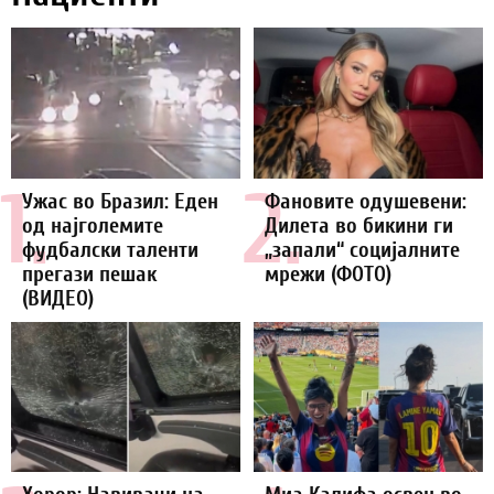
1.
2.
Ужас во Бразил: Еден
Фановите одушевени:
од најголемите
Дилета во бикини ги
фудбалски таленти
„запали“ социјалните
прегази пешак
мрежи (ФОТО)
(ВИДЕО)