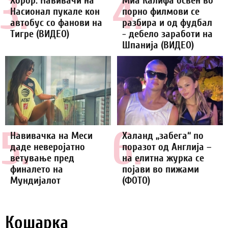
3.
4.
Хорор: Навивачи на
Миа Калифа освен во
Насионал пукале кон
порно филмови се
автобус со фанови на
разбира и од фудбал
Тигре (ВИДЕО)
- дебело заработи на
Шпанија (ВИДЕО)
5.
6.
Навивачка на Меси
Халанд „забега“ по
даде неверојатно
поразот од Англија –
ветување пред
на елитна журка се
финалето на
појави во пижами
Мундијалот
(ФОТО)
Кошарка