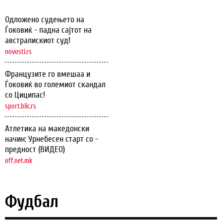
Одложено судењето на
Ѓоковиќ - падна сајтот на
австралискиот суд!
novosti.rs
Французите го вмешаа и
Ѓоковиќ во големиот скандал
со Циципас!
sport.blic.rs
Атлетика на македонски
начин: Урнебесен старт со -
предност (ВИДЕО)
off.net.mk
Фудбал