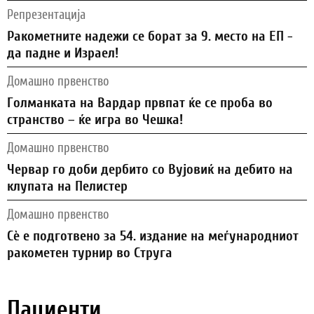
Репрезентација
Ракометните надежи се борат за 9. место на ЕП -
да падне и Израел!
Домашно првенство
Голманката на Вардар првпат ќе се проба во
странство – ќе игра во Чешка!
Домашно првенство
Червар го доби дербито со Вујовиќ на дебито на
клупата на Пелистер
Домашно првенство
Сѐ е подготвено за 54. издание на меѓународниот
ракометен турнир во Струга
Пациенти