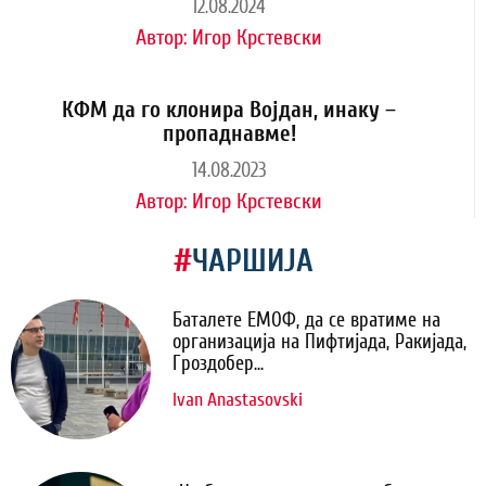
12.08.2024
Автор:
Игор Крстевски
КФМ да го клонира Војдан, инаку –
пропаднавме!
14.08.2023
Автор:
Игор Крстевски
#
ЧАРШИЈА
Баталете ЕМОФ, да се вратиме на
организација на Пифтијада, Ракијада,
Гроздобер...
Ivan Anastasovski