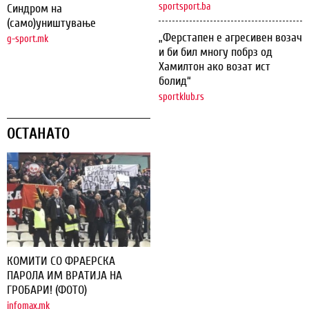
sportsport.ba
Синдром на
(само)уништување
„Ферстапен е агресивен возач
g-sport.mk
и би бил многу побрз од
Хамилтон ако возат ист
болид“
sportklub.rs
ОСТАНАТО
КОМИТИ СО ФРАЕРСКА
ПАРОЛА ИМ ВРАТИЈА НА
ГРОБАРИ! (ФОТО)
infomax.mk