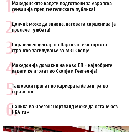
1.
Македонските кадети подготвени за европска
сензација пред гевгелиската публика!
2.
Дончиќ може да здивне, неговата свршеница ја
повлече тужбата!
3.
Поранешен центар на Партизан е четвртото
странско засилување за МЗТ Скопје!
4.
Македонија домаќин на ново ЕП - најдобрите
кадети ќе играат во Скопје и Гевгелија!
5.
Ташовски првпат во кариерата ќе заигра во
странство
6.
Паника во Орегон: Портланд може да остане без
НБА тим