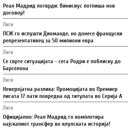
Реал Мадрид потврди: Винисиус потпиша нов
договор!
Лиги
ПСЖ го испушти Диоманде, но донесе француски
репрезентативец за 50 милиони евра
Лиги
Се сврте ситуацијата - сега Родри е поблиску до
Барселона
Лиги
Неверојатна разлика: Промоцијата во Премиер
лигата 17 пати повредна од титулата во Серија А
Лиги
Официјално: Реал Мадрид го комплетира
најскапиот трансфер во клупската историја!