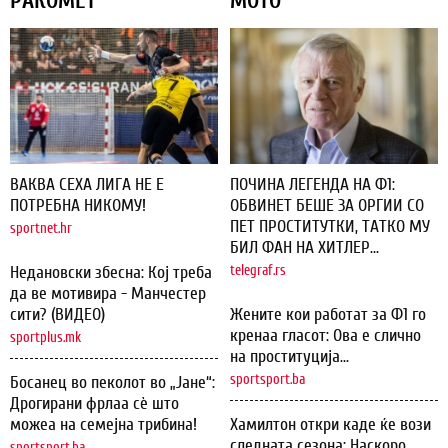
РАКОМЕТ
МОТО
ВАКВА СЕХА ЛИГА НЕ Е
ПОЧИНА ЛЕГЕНДА НА Ф1:
ПОТРЕБНА НИКОМУ!
ОБВИНЕТ БЕШЕ ЗА ОРГИИ СО
ПЕТ ПРОСТИТУТКИ, ТАТКО МУ
sportnet.hr
БИЛ ФАН НА ХИТЛЕР...
Недановски збесна: Кој треба
telegraf.rs
да ве мотивира - Манчестер
сити? (ВИДЕО)
Жените кои работат за Ф1 го
кренаа гласот: Ова е слично
sportplus.mk
на проституција...
sportsport.ba
Босанец во пеколот во „Јане“:
Дрогирани фрлаа сѐ што
можеа на семејна трибина!
Хамилтон откри каде ќе вози
следната сезона: Наскоро
sportsport.ba