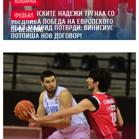
КОШАРКА
МАКЕДОНСКИТЕ НАДЕЖИ ТРГНАА СО
ФУДБАЛ
УБЕДЛИВА ПОБЕДА НА ЕВРОПСКОТО
РЕАЛ МАДРИД ПОТВРДИ: ВИНИСИУС
ПРВЕНСТВО
ПОТПИША НОВ ДОГОВОР!