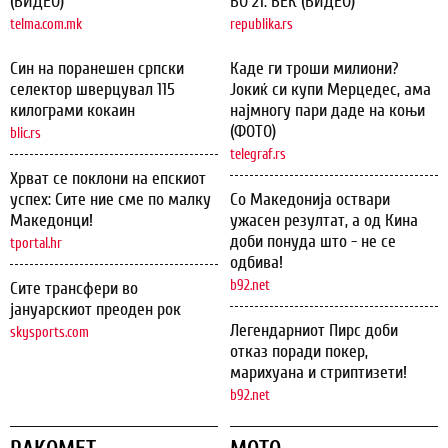
(ВИДЕО)
ВО 21. ВЕК (ВИДЕО)
telma.com.mk
republika.rs
Син на поранешен српски
Каде ги троши милиони?
селектор шверцувал 115
Јокиќ си купи Мерцедес, ама
килограми кокаин
најмногу пари даде на коњи
(ФОТО)
blic.rs
telegraf.rs
Хрват се поклони на епскиот
успех: Сите ние сме по малку
Со Македонија оствари
Македонци!
ужасен резултат, а од Кина
доби понуда што - не се
tportal.hr
одбива!
b92.net
Сите трансфери во
јануарскиот преоден рок
Легендарниот Пирс доби
skysports.com
отказ поради покер,
марихуана и стриптизети!
b92.net