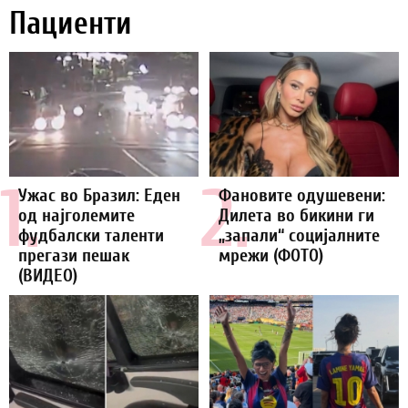
Пациенти
1.
2.
Ужас во Бразил: Еден
Фановите одушевени:
од најголемите
Дилета во бикини ги
фудбалски таленти
„запали“ социјалните
прегази пешак
мрежи (ФОТО)
(ВИДЕО)