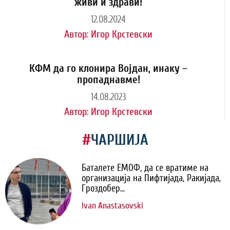
живи и здрави!
12.08.2024
Автор:
Игор Крстевски
КФМ да го клонира Војдан, инаку –
пропаднавме!
14.08.2023
Автор:
Игор Крстевски
#
ЧАРШИЈА
Баталете ЕМОФ, да се вратиме на
организација на Пифтијада, Ракијада,
Гроздобер...
Ivan Anastasovski