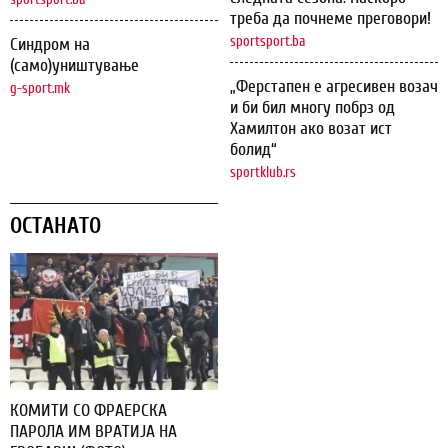
треба да почнеме преговори!
sportsport.ba
Синдром на
(само)уништување
„Ферстапен е агресивен возач
g-sport.mk
и би бил многу побрз од
Хамилтон ако возат ист
болид“
sportklub.rs
ОСТАНАТО
КОМИТИ СО ФРАЕРСКА
ПАРОЛА ИМ ВРАТИЈА НА