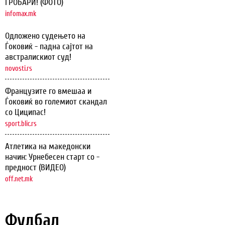
ГРОБАРИ! (ФОТО)
infomax.mk
Одложено судењето на
Ѓоковиќ - падна сајтот на
австралискиот суд!
novosti.rs
Французите го вмешаа и
Ѓоковиќ во големиот скандал
со Циципас!
sport.blic.rs
Атлетика на македонски
начин: Урнебесен старт со -
предност (ВИДЕО)
off.net.mk
Фудбал