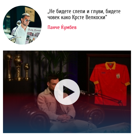
„Не бидете слепи и глуви, бидете
човек како Крсте Велкоски“
Панче Ќумбев