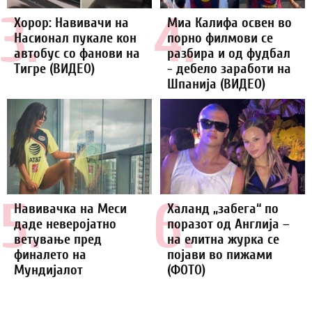
3.
4.
Хорор: Навивачи на
Миа Калифа освен во
Насионал пукале кон
порно филмови се
автобус со фанови на
разбира и од фудбал
Тигре (ВИДЕО)
- дебело заработи на
Шпанија (ВИДЕО)
5.
6.
Навивачка на Меси
Халанд „забега“ по
даде неверојатно
поразот од Англија –
ветување пред
на елитна журка се
финалето на
појави во пижами
Мундијалот
(ФОТО)