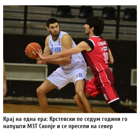
Крај на една ера: Крстевски по седум години го
напушти МЗТ Скопје и се пресели на север