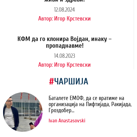
12.08.2024
Автор:
Игор Крстевски
КФМ да го клонира Војдан, инаку –
пропаднавме!
14.08.2023
Автор:
Игор Крстевски
#
ЧАРШИЈА
Баталете ЕМОФ, да се вратиме на
организација на Пифтијада, Ракијада,
Гроздобер...
Ivan Anastasovski