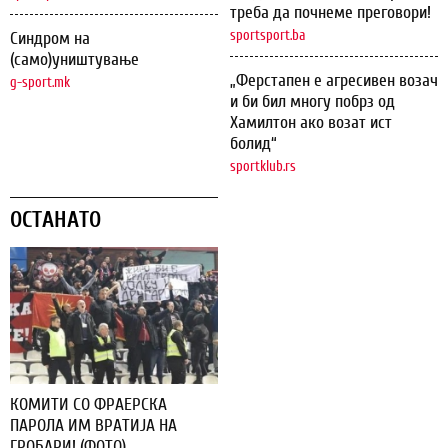
треба да почнеме преговори!
sportsport.ba
Синдром на
(само)уништување
„Ферстапен е агресивен возач
g-sport.mk
и би бил многу побрз од
Хамилтон ако возат ист
болид“
sportklub.rs
ОСТАНАТО
КОМИТИ СО ФРАЕРСКА
ПАРОЛА ИМ ВРАТИЈА НА
ГРОБАРИ! (ФОТО)