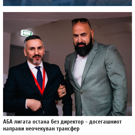
АБА лигата остана без директор - досегашниот
направи неочекуван трансфер