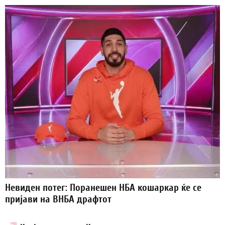
Невиден потег: Поранешен НБА кошаркар ќе се
пријави на ВНБА драфтот