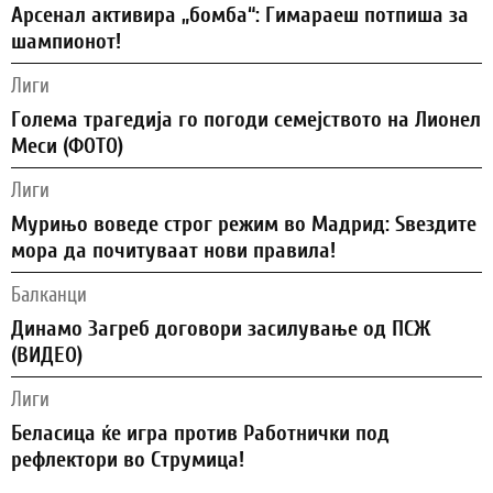
Арсенал активира „бомба“: Гимараеш потпиша за
шампионот!
Лиги
Голема трагедија го погоди семејството на Лионел
Меси (ФОТО)
Лиги
Мурињо воведе строг режим во Мадрид: Ѕвездите
мора да почитуваат нови правила!
Балканци
Динамо Загреб договори засилување од ПСЖ
(ВИДЕО)
Лиги
Беласица ќе игра против Работнички под
рефлектори во Струмица!