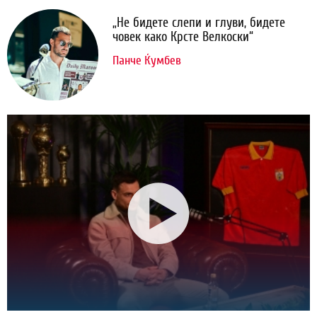
„Не бидете слепи и глуви, бидете
човек како Крсте Велкоски“
Панче Ќумбев