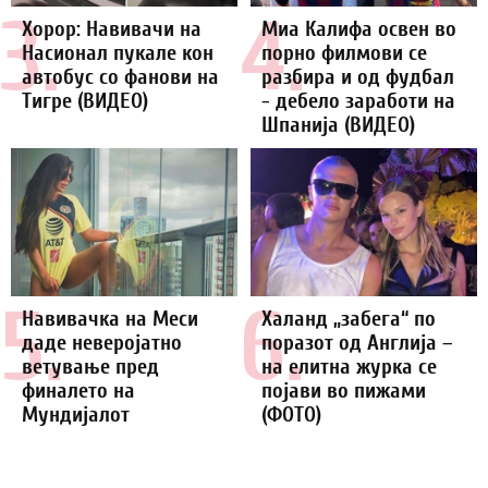
3.
4.
Хорор: Навивачи на
Миа Калифа освен во
Насионал пукале кон
порно филмови се
автобус со фанови на
разбира и од фудбал
Тигре (ВИДЕО)
- дебело заработи на
Шпанија (ВИДЕО)
5.
6.
Навивачка на Меси
Халанд „забега“ по
даде неверојатно
поразот од Англија –
ветување пред
на елитна журка се
финалето на
појави во пижами
Мундијалот
(ФОТО)