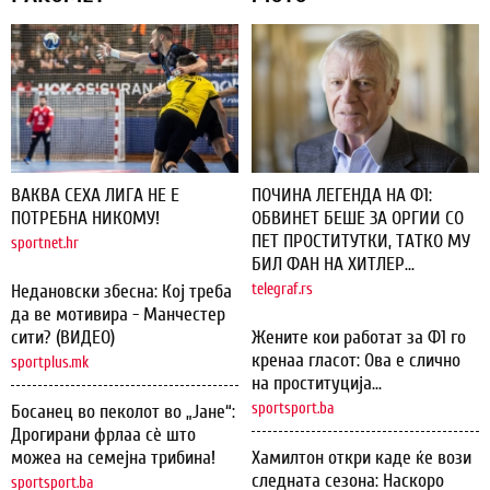
ВАКВА СЕХА ЛИГА НЕ Е
ПОЧИНА ЛЕГЕНДА НА Ф1:
ПОТРЕБНА НИКОМУ!
ОБВИНЕТ БЕШЕ ЗА ОРГИИ СО
ПЕТ ПРОСТИТУТКИ, ТАТКО МУ
sportnet.hr
БИЛ ФАН НА ХИТЛЕР...
Недановски збесна: Кој треба
telegraf.rs
да ве мотивира - Манчестер
сити? (ВИДЕО)
Жените кои работат за Ф1 го
кренаа гласот: Ова е слично
sportplus.mk
на проституција...
sportsport.ba
Босанец во пеколот во „Јане“:
Дрогирани фрлаа сѐ што
можеа на семејна трибина!
Хамилтон откри каде ќе вози
следната сезона: Наскоро
sportsport.ba