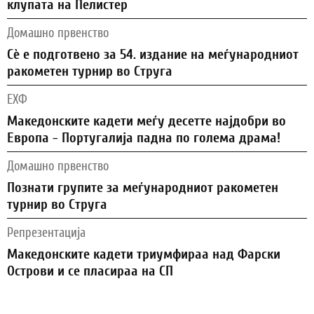
клупата на Пелистер
Домашно првенство
Сѐ е подготвено за 54. издание на меѓународниот
ракометен турнир во Струга
ЕХФ
Македонските кадети меѓу десетте најдобри во
Европа - Португалија падна по голема драма!
Домашно првенство
Познати групите за меѓународниот ракометен
турнир во Струга
Репрезентација
Македонските кадети триумфираа над Фарски
Острови и се пласираа на СП