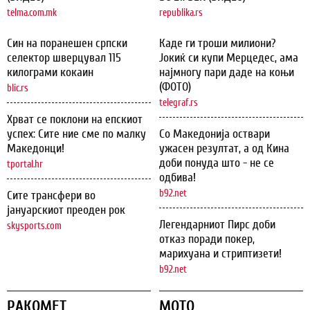
telma.com.mk
republika.rs
Син на поранешен српски
Каде ги троши милиони?
селектор шверцувал 115
Јокиќ си купи Мерцедес, ама
килограми кокаин
најмногу пари даде на коњи
(ФОТО)
blic.rs
telegraf.rs
Хрват се поклони на епскиот
успех: Сите ние сме по малку
Со Македонија оствари
Македонци!
ужасен резултат, а од Кина
доби понуда што - не се
tportal.hr
одбива!
b92.net
Сите трансфери во
јануарскиот преоден рок
Легендарниот Пирс доби
skysports.com
отказ поради покер,
марихуана и стриптизети!
b92.net
РАКОМЕТ
МОТО