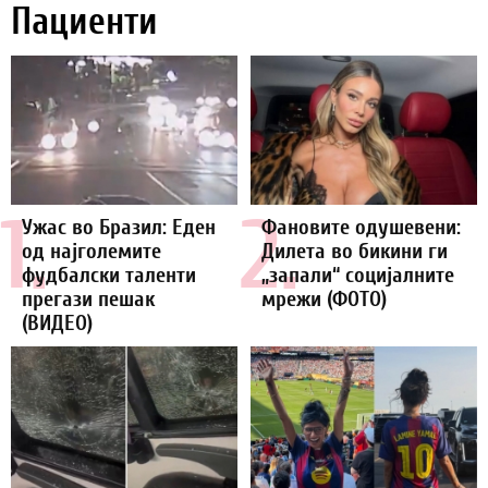
Пациенти
1.
2.
Ужас во Бразил: Еден
Фановите одушевени:
од најголемите
Дилета во бикини ги
фудбалски таленти
„запали“ социјалните
прегази пешак
мрежи (ФОТО)
(ВИДЕО)