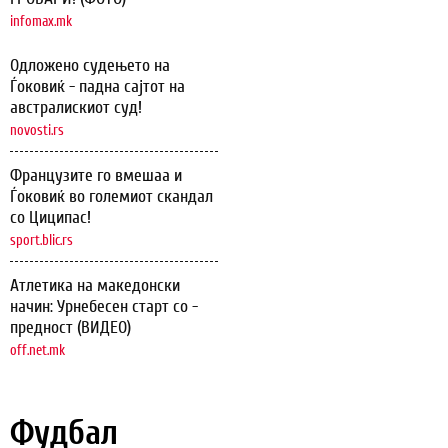
infomax.mk
Одложено судењето на
Ѓоковиќ - падна сајтот на
австралискиот суд!
novosti.rs
Французите го вмешаа и
Ѓоковиќ во големиот скандал
со Циципас!
sport.blic.rs
Атлетика на македонски
начин: Урнебесен старт со -
предност (ВИДЕО)
off.net.mk
Фудбал