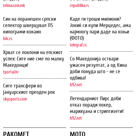
telma.com.mk
republika.rs
Син на поранешен српски
Каде ги троши милиони?
селектор шверцувал 115
Јокиќ си купи Мерцедес, ама
килограми кокаин
најмногу пари даде на коњи
(ФОТО)
blic.rs
telegraf.rs
Хрват се поклони на епскиот
успех: Сите ние сме по малку
Со Македонија оствари
Македонци!
ужасен резултат, а од Кина
доби понуда што - не се
tportal.hr
одбива!
b92.net
Сите трансфери во
јануарскиот преоден рок
Легендарниот Пирс доби
skysports.com
отказ поради покер,
марихуана и стриптизети!
b92.net
РАКОМЕТ
МОТО