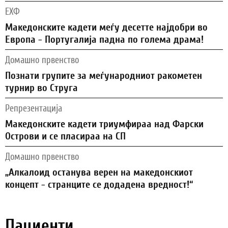
ЕХФ
Македонските кадети меѓу десетте најдобри во
Европа - Португалија падна по голема драма!
Домашно првенство
Познати групите за меѓународниот ракометен
турнир во Струга
Репрезентација
Македонските кадети триумфираа над Фарски
Острови и се пласираа на СП
Домашно првенство
„Алкалоид останува верен на македонскиот
концепт - странците се додадена вредност!“
Пациенти