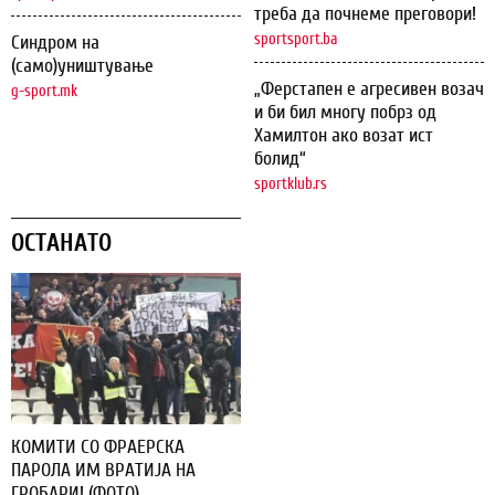
треба да почнеме преговори!
sportsport.ba
Синдром на
(само)уништување
„Ферстапен е агресивен возач
g-sport.mk
и би бил многу побрз од
Хамилтон ако возат ист
болид“
sportklub.rs
ОСТАНАТО
КОМИТИ СО ФРАЕРСКА
ПАРОЛА ИМ ВРАТИЈА НА
ГРОБАРИ! (ФОТО)