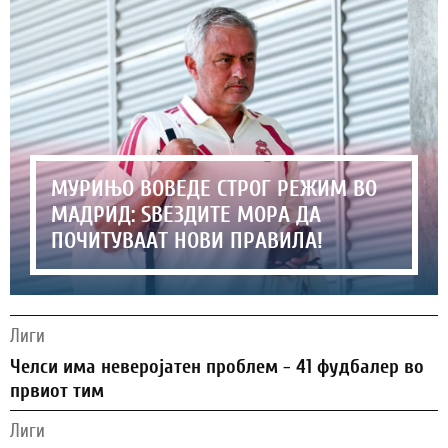
МУРИЊО ВОВЕДЕ СТРОГ РЕЖИМ ВО
МАДРИД: ЅВЕЗДИТЕ МОРА ДА
ПОЧИТУВААТ НОВИ ПРАВИЛА!
Лиги
Челси има неверојатен проблем - 41 фудбалер во
првиот тим
Лиги