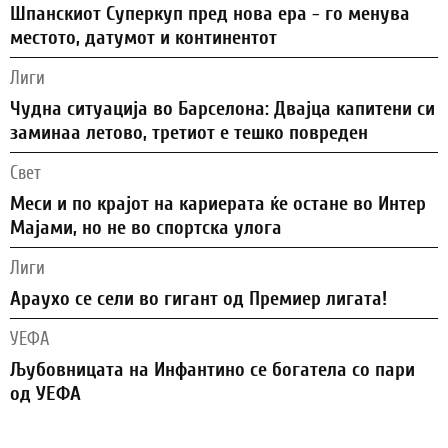
Шпанскиот Суперкуп пред нова ера - го менува
местото, датумот и континентот
Лиги
Чудна ситуација во Барселона: Двајца капитени си
заминаа летово, третиот е тешко повреден
Свет
Меси и по крајот на кариерата ќе остане во Интер
Мајами, но не во спортска улога
Лиги
Араухо се сели во гигант од Премиер лигата!
УЕФА
Љубовницата на Инфантино се богатела со пари
од УЕФА