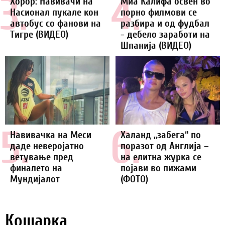
3.
4.
Хорор: Навивачи на
Миа Калифа освен во
Насионал пукале кон
порно филмови се
автобус со фанови на
разбира и од фудбал
Тигре (ВИДЕО)
- дебело заработи на
Шпанија (ВИДЕО)
5.
6.
Навивачка на Меси
Халанд „забега“ по
даде неверојатно
поразот од Англија –
ветување пред
на елитна журка се
финалето на
појави во пижами
Мундијалот
(ФОТО)
Кошарка