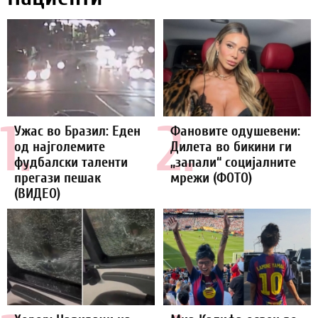
1.
2.
Ужас во Бразил: Еден
Фановите одушевени:
од најголемите
Дилета во бикини ги
фудбалски таленти
„запали“ социјалните
прегази пешак
мрежи (ФОТО)
(ВИДЕО)