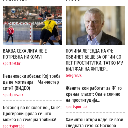
ВАКВА СЕХА ЛИГА НЕ Е
ПОЧИНА ЛЕГЕНДА НА Ф1:
ПОТРЕБНА НИКОМУ!
ОБВИНЕТ БЕШЕ ЗА ОРГИИ СО
ПЕТ ПРОСТИТУТКИ, ТАТКО МУ
sportnet.hr
БИЛ ФАН НА ХИТЛЕР...
Недановски збесна: Кој треба
telegraf.rs
да ве мотивира - Манчестер
сити? (ВИДЕО)
Жените кои работат за Ф1 го
кренаа гласот: Ова е слично
sportplus.mk
на проституција...
sportsport.ba
Босанец во пеколот во „Јане“:
Дрогирани фрлаа сѐ што
можеа на семејна трибина!
Хамилтон откри каде ќе вози
следната сезона: Наскоро
sportsport.ba