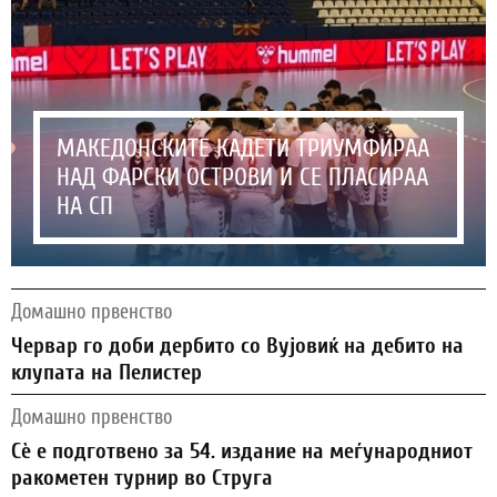
МАКЕДОНСКИТЕ КАДЕТИ ТРИУМФИРАА
НАД ФАРСКИ ОСТРОВИ И СЕ ПЛАСИРАА
НА СП
Домашно првенство
Червар го доби дербито со Вујовиќ на дебито на
клупата на Пелистер
Домашно првенство
Сѐ е подготвено за 54. издание на меѓународниот
ракометен турнир во Струга