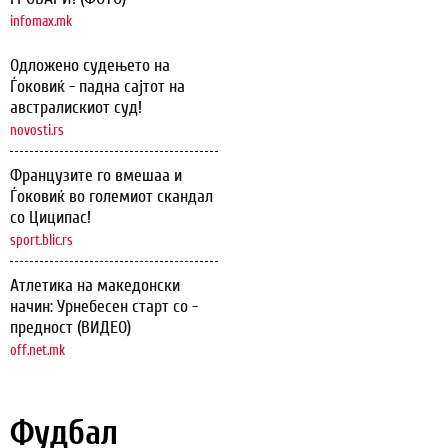
infomax.mk
Одложено судењето на
Ѓоковиќ - падна сајтот на
австралискиот суд!
novosti.rs
Французите го вмешаа и
Ѓоковиќ во големиот скандал
со Циципас!
sport.blic.rs
Атлетика на македонски
начин: Урнебесен старт со -
предност (ВИДЕО)
off.net.mk
Фудбал