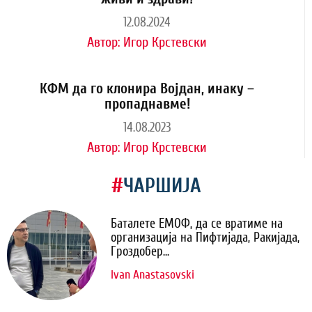
12.08.2024
Автор:
Игор Крстевски
КФМ да го клонира Војдан, инаку –
пропаднавме!
14.08.2023
Автор:
Игор Крстевски
#
ЧАРШИЈА
Баталете ЕМОФ, да се вратиме на
организација на Пифтијада, Ракијада,
Гроздобер...
Ivan Anastasovski