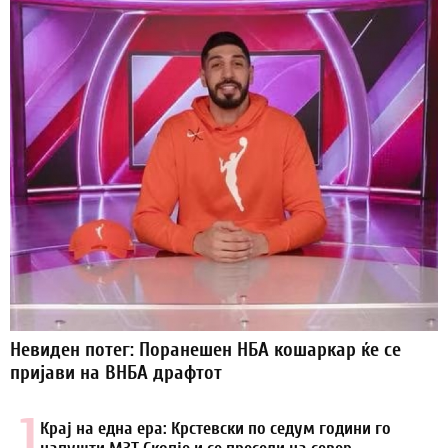
Невиден потег: Поранешен НБА кошаркар ќе се
пријави на ВНБА драфтот
1.
Крај на една ера: Крстевски по седум години го