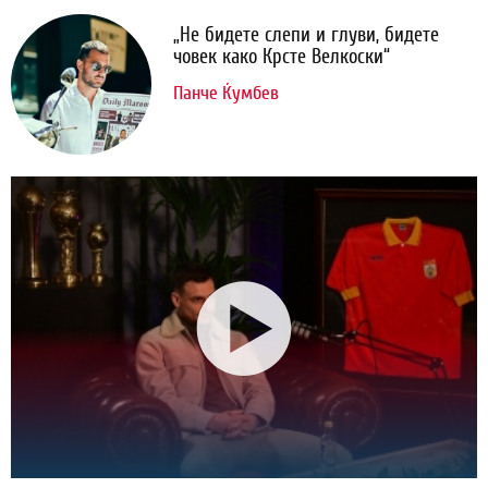
„Не бидете слепи и глуви, бидете
човек како Крсте Велкоски“
Панче Ќумбев