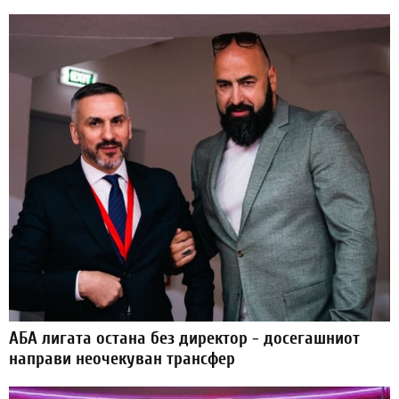
АБА лигата остана без директор - досегашниот
направи неочекуван трансфер