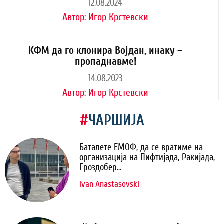
12.08.2024
Автор:
Игор Крстевски
КФМ да го клонира Војдан, инаку –
пропаднавме!
14.08.2023
Автор:
Игор Крстевски
#
ЧАРШИЈА
Баталете ЕМОФ, да се вратиме на
организација на Пифтијада, Ракијада,
Гроздобер...
Ivan Anastasovski