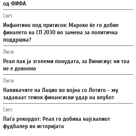
од ФИФА
Свет
Инфантино под притисок: Мароко ќе го добие
финалето на СП 2030 во замена за политичка
поддршка?
Лиги
Реал пак ја зголеми понудата, за Винисиус ни тоа
не е доволно
Лиги
Навивачите на Лацио во војна со Лотито - му
задаваат тежок финансиски удар на клубот
Свет
Паѓа рекордот: Реал го добива најскапиот
фудбалер во историјата