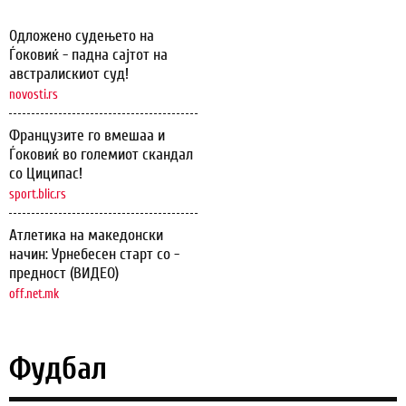
Одложено судењето на
Ѓоковиќ - падна сајтот на
австралискиот суд!
novosti.rs
Французите го вмешаа и
Ѓоковиќ во големиот скандал
со Циципас!
sport.blic.rs
Атлетика на македонски
начин: Урнебесен старт со -
предност (ВИДЕО)
off.net.mk
Фудбал