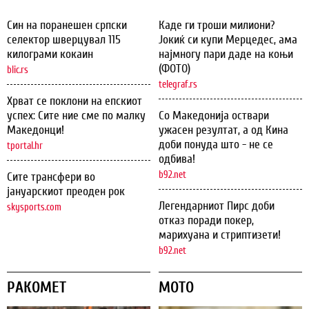
Син на поранешен српски
Каде ги троши милиони?
селектор шверцувал 115
Јокиќ си купи Мерцедес, ама
килограми кокаин
најмногу пари даде на коњи
(ФОТО)
blic.rs
telegraf.rs
Хрват се поклони на епскиот
успех: Сите ние сме по малку
Со Македонија оствари
Македонци!
ужасен резултат, а од Кина
доби понуда што - не се
tportal.hr
одбива!
b92.net
Сите трансфери во
јануарскиот преоден рок
Легендарниот Пирс доби
skysports.com
отказ поради покер,
марихуана и стриптизети!
b92.net
РАКОМЕТ
МОТО