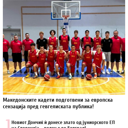
Македонските кадети подготвени за европска
сензација пред гевгелиската публика!
1.
Новиот Дончиќ ѝ донесе злато од јуниорското ЕП