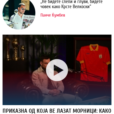
„Не бидете слепи и глуви, бидете
човек како Крсте Велкоски“
Панче Ќумбев
ПРИКАЗНА ОД КОЈА ВЕ ЛАЗАТ МОРНИЦИ: КАКО