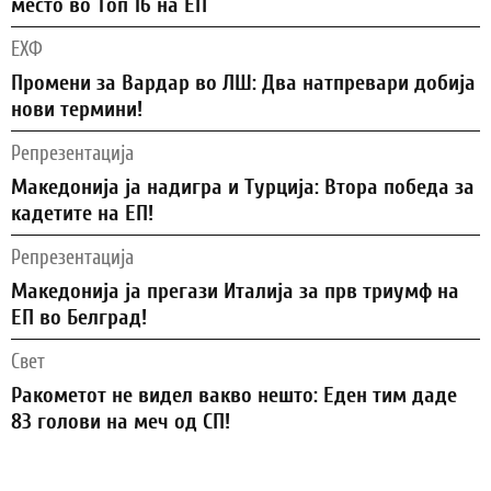
место во Топ 16 на ЕП
ЕХФ
Промени за Вардар во ЛШ: Два натпревари добија
нови термини!
Репрезентација
Македонија ја надигра и Турција: Втора победа за
кадетите на ЕП!
Репрезентација
Македонија ја прегази Италија за прв триумф на
ЕП во Белград!
Свет
Ракометот не видел вакво нешто: Еден тим даде
83 голови на меч од СП!