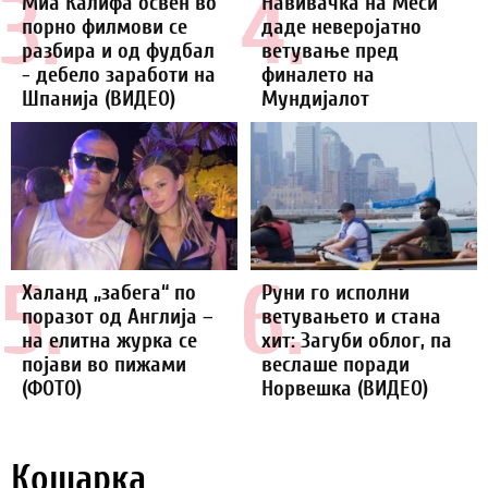
3.
4.
Миа Калифа освен во
Навивачка на Меси
порно филмови се
даде неверојатно
разбира и од фудбал
ветување пред
- дебело заработи на
финалето на
Шпанија (ВИДЕО)
Мундијалот
5.
6.
Халанд „забега“ по
Руни го исполни
поразот од Англија –
ветувањето и стана
на елитна журка се
хит: Загуби облог, па
појави во пижами
веслаше поради
(ФОТО)
Норвешка (ВИДЕО)
Кошарка