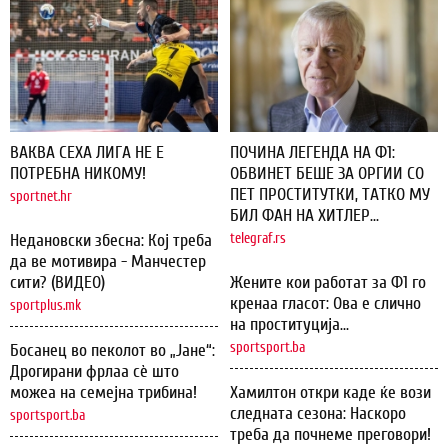
ВАКВА СЕХА ЛИГА НЕ Е
ПОЧИНА ЛЕГЕНДА НА Ф1:
ПОТРЕБНА НИКОМУ!
ОБВИНЕТ БЕШЕ ЗА ОРГИИ СО
ПЕТ ПРОСТИТУТКИ, ТАТКО МУ
sportnet.hr
БИЛ ФАН НА ХИТЛЕР...
Недановски збесна: Кој треба
telegraf.rs
да ве мотивира - Манчестер
сити? (ВИДЕО)
Жените кои работат за Ф1 го
кренаа гласот: Ова е слично
sportplus.mk
на проституција...
sportsport.ba
Босанец во пеколот во „Јане“:
Дрогирани фрлаа сѐ што
можеа на семејна трибина!
Хамилтон откри каде ќе вози
следната сезона: Наскоро
sportsport.ba
треба да почнеме преговори!