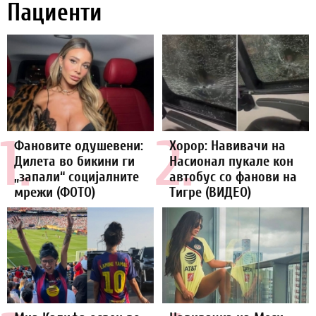
Пациенти
1.
2.
Фановите одушевени:
Хорор: Навивачи на
Дилета во бикини ги
Насионал пукале кон
„запали“ социјалните
автобус со фанови на
мрежи (ФОТО)
Тигре (ВИДЕО)