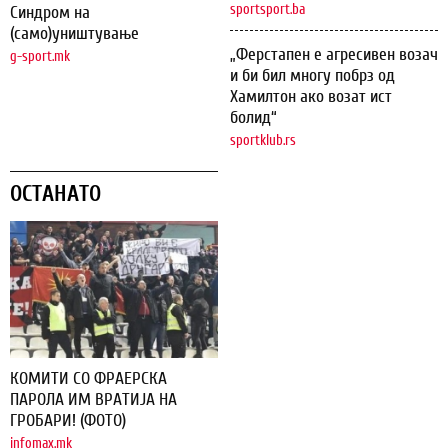
sportsport.ba
Синдром на
(само)уништување
„Ферстапен е агресивен возач
g-sport.mk
и би бил многу побрз од
Хамилтон ако возат ист
болид“
sportklub.rs
ОСТАНАТО
КОМИТИ СО ФРАЕРСКА
ПАРОЛА ИМ ВРАТИЈА НА
ГРОБАРИ! (ФОТО)
infomax.mk