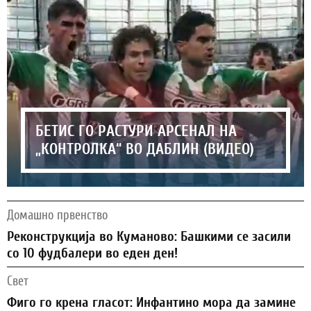
БЕТИС ГО РАСТУРИ АРСЕНАЛ НА
„КОНТРОЛКА“ ВО ДАБЛИН (ВИДЕО)
Домашно првенство
Реконструкција во Куманово: Башкими се засили
со 10 фудбалери во еден ден!
Свет
Фиго го крена гласот: Инфантино мора да замине