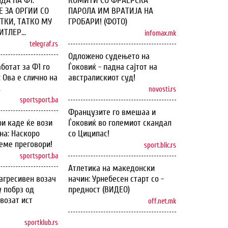
ДА НА Ф1:
КОМИТИ СО ФРАЕРСКА
 ЗА ОРГИИ СО
ПАРОЛА ИМ ВРАТИЈА НА
ТКИ, ТАТКО МУ
ГРОБАРИ! (ФОТО)
ТЛЕР...
infomax.mk
telegraf.rs
Одложено судењето на
ботат за Ф1 го
Ѓоковиќ - падна сајтот на
: Ова е слично на
австралискиот суд!
.
novosti.rs
sportsport.ba
Французите го вмешаа и
и каде ќе вози
Ѓоковиќ во големиот скандал
на: Наскоро
со Циципас!
еме преговори!
sport.blic.rs
sportsport.ba
Атлетика на македонски
агресивен возач
начин: Урнебесен старт со -
у побрз од
предност (ВИДЕО)
возат ист
off.net.mk
sportklub.rs