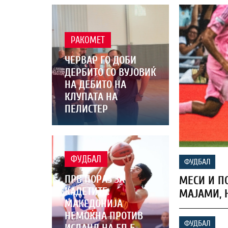
РАКОМЕТ
ЧЕРВАР ГО ДОБИ
ДЕРБИТО СО ВУЈОВИЌ
НА ДЕБИТО НА
КЛУПАТА НА
ПЕЛИСТЕР
ФУДБАЛ
ФУДБАЛ
ПРВ ПОРАЗ ЗА
МЕСИ И П
КАДЕТИТЕ:
МАЈАМИ, 
МАКЕДОНИЈА
НЕМОЌНА ПРОТИВ
ФУДБАЛ
ИСЛАНД НА ЕП Б-