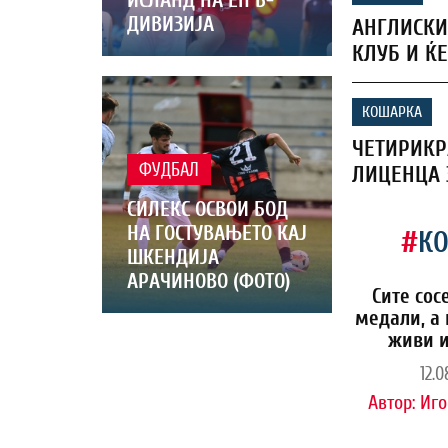
ДИВИЗИЈА
АНГЛИСКИ
КЛУБ И ЌЕ
КОШАРКА
ЧЕТИРИКР
ФУДБАЛ
ЛИЦЕНЦА 
СИЛЕКС ОСВОИ БОД
НА ГОСТУВАЊЕТО КАЈ
#
К
ШКЕНДИЈА
АРАЧИНОВО (ФОТО)
Сите сос
медали, а 
живи и
12.0
Автор:
Иго