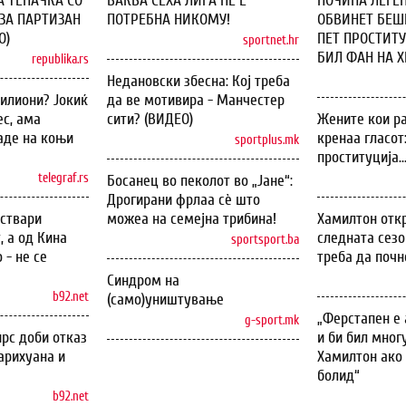
А ТЕПАЧКА СО
ВАКВА СЕХА ЛИГА НЕ Е
ПОЧИНА ЛЕГЕН
ЗА ПАРТИЗАН
ПОТРЕБНА НИКОМУ!
ОБВИНЕТ БЕШЕ
О)
ПЕТ ПРОСТИТУ
sportnet.hr
БИЛ ФАН НА ХИ
republika.rs
Недановски збесна: Кој треба
илиони? Јокиќ
да ве мотивира - Манчестер
с, ама
сити? (ВИДЕО)
Жените кои ра
аде на коњи
кренаа гласот
sportplus.mk
проституција..
telegraf.rs
Босанец во пеколот во „Јане“:
Дрогирани фрлаа сѐ што
оствари
можеа на семејна трибина!
Хамилтон откр
, а од Кина
следната сезо
sportsport.ba
 - не се
треба да почн
Синдром на
b92.net
(само)уништување
„Ферстапен е 
g-sport.mk
рс доби отказ
и би бил мног
арихуана и
Хамилтон ако 
болид“
b92.net