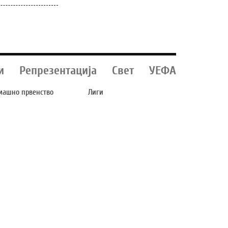
и
Репрезентација
Свет
УЕФА
машно првенство
Лиги
ИЛЕКС ОСВОИ БОД
АРСЕНАЛ И
А ГОСТУВАЊЕТО
ЛИВЕРПУЛ ВО
АЈ ШКЕНДИЈА
„ВОЈНА“ ПОРАДИ
РАЧИНОВО (ФОТО)
ФУДБАЛЕР ВРЕДЕН
69 МИЛИОНИ ЕВРА