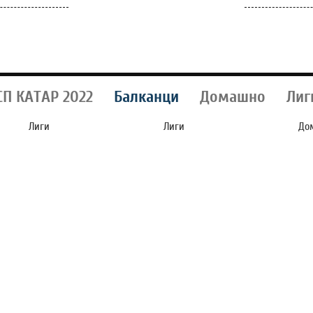
СП КАТАР 2022
Балканци
Домашно
Лиг
Лиги
Лиги
До
АЛ
МАНЧЕСТЕР СИТИ
ШПАНЦИТЕ ГО
С
СИ КУПИ РЕЗЕРВЕН
ОБЈАВИЈА ДАТУМОТ
Н
ГОЛМАН ОД
КОГА РОДРИ ЌЕ
К
МАРСЕЈ (ФОТО)
ПОТПИШЕ ЗА
А
БАРСЕЛОНА