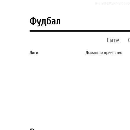
Фудбал
Сите
Лиги
Домашно првенство
ЧЕЛСИ САКА ДА ГО
ВАР ИНТЕРВЕНИР
ПРАТИ МУДРИК НА
ТРИ ПАТИ НА
ПОЗАЈМИЦА ВО
МЕЧОТ МЕЃУ
ДРУГ
ШКЕНДИЈА (А) И
ПРЕМИЕРЛИГАШ!?
СИЛЕКС - СИТЕ
ОДЛУКИ БИЛЕ
ИСПРАВНИ!