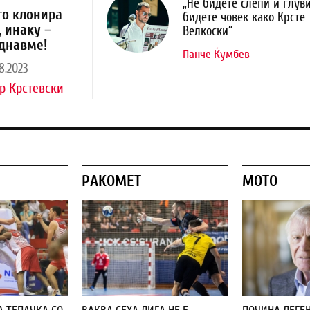
„Не бидете слепи и глуви
го клонира
бидете човек како Крсте
, инаку –
Велкоски“
днавме!
Панче Ќумбев
8.2023
р Крстевски
РАКОМЕТ
МОТО