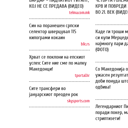
ВАРДАР – ПАДНАТИОТ ГИГАНТ,
ЧЕТВРТА ГОЛЕМ
КОЈ НЕ СЕ ПРЕДАВА (ВИДЕО)
КРВ И ПОВРЕДИ 
ВО 21. ВЕК (ВИДЕ
telma.com.mk
Син на поранешен српски
селектор шверцувал 115
Каде ги троши м
килограми кокаин
си купи Мерцеде
најмногу пари д
blic.rs
(ФОТО)
Хрват се поклони на епскиот
успех: Сите ние сме по малку
Македонци!
Со Македонија 
ужасен резултат
tportal.hr
доби понуда што
одбива!
Сите трансфери во
јануарскиот преоден рок
skysports.com
Легендарниот Пи
поради покер, м
стриптизети!