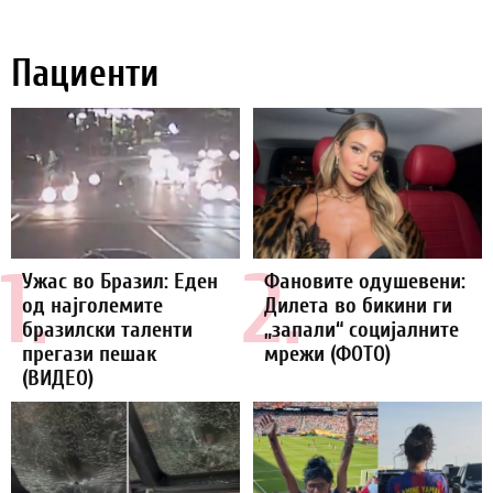
Пациенти
1.
2.
Ужас во Бразил: Еден
Фановите одушевени:
од најголемите
Дилета во бикини ги
бразилски таленти
„запали“ социјалните
прегази пешак
мрежи (ФОТО)
(ВИДЕО)