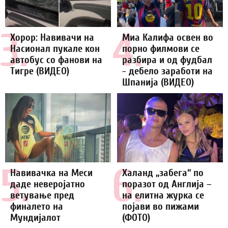
3.
4.
Хорор: Навивачи на
Миа Калифа освен во
Насионал пукале кон
порно филмови се
автобус со фанови на
разбира и од фудбал
Тигре (ВИДЕО)
- дебело заработи на
Шпанија (ВИДЕО)
5.
6.
Навивачка на Меси
Халанд „забега“ по
даде неверојатно
поразот од Англија –
ветување пред
на елитна журка се
финалето на
појави во пижами
Мундијалот
(ФОТО)