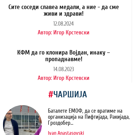
Сите соседи славеа медали, а ние - да сме
живи и здрави!
12.08.2024
Автор:
Игор Крстевски
КФМ да го клонира Војдан, инаку –
пропаднавме!
14.08.2023
Автор:
Игор Крстевски
#
ЧАРШИЈА
Баталете ЕМОФ, да се вратиме на
организација на Пифтијада, Ракијада,
Гроздобер...
Ivan Anastasovski