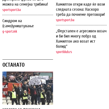
можеа на семејна трибина!
Хамилтон откри каде ќе вози
следната сезона: Наскоро
sportsport.ba
треба да почнеме преговори!
sportsport.ba
Синдром на
(само)уништување
„Ферстапен е агресивен возач
g-sport.mk
и би бил многу побрз од
Хамилтон ако возат ист
болид“
sportklub.rs
ОСТАНАТО