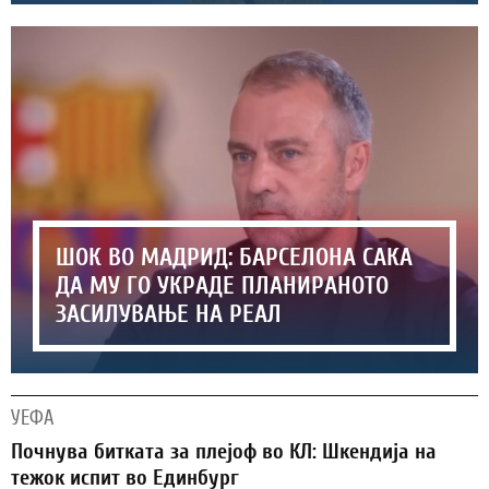
ШОК ВО МАДРИД: БАРСЕЛОНА САКА
ДА МУ ГО УКРАДЕ ПЛАНИРАНОТО
ЗАСИЛУВАЊЕ НА РЕАЛ
УЕФА
Почнува битката за плејоф во КЛ: Шкендија на
тежок испит во Единбург