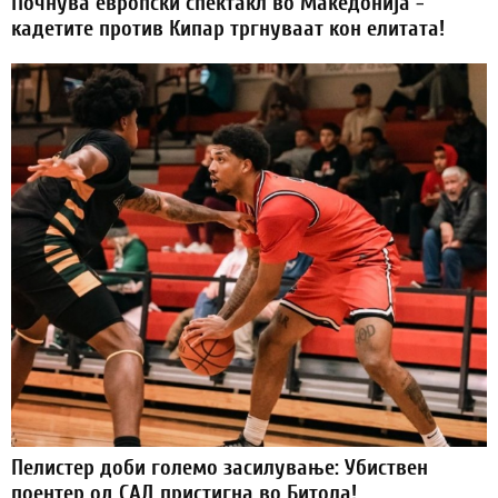
Почнува европски спектакл во Македонија -
кадетите против Кипар тргнуваат кон елитата!
Пелистер доби големо засилување: Убиствен
поентер од САД пристигна во Битола!