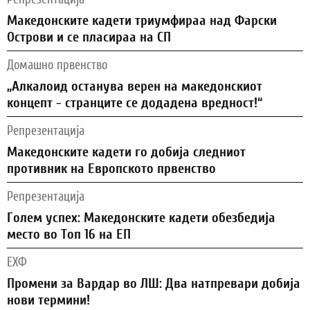
Македонските кадети триумфираа над Фарски
Острови и се пласираа на СП
Домашно првенство
„Алкалоид останува верен на македонскиот
концепт - странците се додадена вредност!“
Репрезентација
Македонските кадети го добија следниот
противник на Европското првенство
Репрезентација
Голем успех: Македонските кадети обезбедија
место во Топ 16 на ЕП
ЕХФ
Промени за Вардар во ЛШ: Два натпревари добија
нови термини!