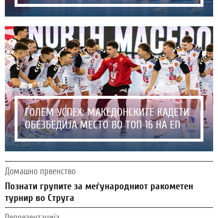
ГОЛЕМ УСПЕХ: МАКЕДОНСКИТЕ КАДЕТИ
ОБЕЗБЕДИЈА МЕСТО ВО ТОП 16 НА ЕП
Домашно првенство
Познати групите за меѓународниот ракометен
турнир во Струга
Репрезентација