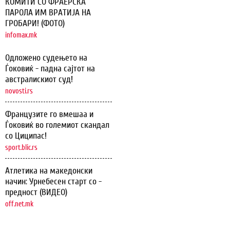
КОМИТИ СО ФРАЕРСКА
ПАРОЛА ИМ ВРАТИЈА НА
ГРОБАРИ! (ФОТО)
infomax.mk
Одложено судењето на
Ѓоковиќ - падна сајтот на
австралискиот суд!
novosti.rs
Французите го вмешаа и
Ѓоковиќ во големиот скандал
со Циципас!
sport.blic.rs
Атлетика на македонски
начин: Урнебесен старт со -
предност (ВИДЕО)
off.net.mk