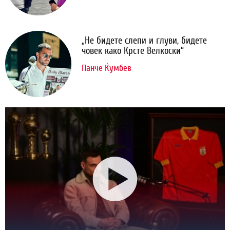
„Не бидете слепи и глуви, бидете
човек како Крсте Велкоски“
Панче Ќумбев