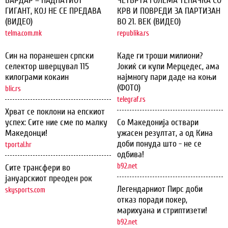
ВАРДАР – ПАДНАТИОТ
ЧЕТВРТА ГОЛЕМА ТЕПАЧКА СО
ГИГАНТ, КОЈ НЕ СЕ ПРЕДАВА
КРВ И ПОВРЕДИ ЗА ПАРТИЗАН
(ВИДЕО)
ВО 21. ВЕК (ВИДЕО)
telma.com.mk
republika.rs
Син на поранешен српски
Каде ги троши милиони?
селектор шверцувал 115
Јокиќ си купи Мерцедес, ама
килограми кокаин
најмногу пари даде на коњи
(ФОТО)
blic.rs
telegraf.rs
Хрват се поклони на епскиот
успех: Сите ние сме по малку
Со Македонија оствари
Македонци!
ужасен резултат, а од Кина
доби понуда што - не се
tportal.hr
одбива!
b92.net
Сите трансфери во
јануарскиот преоден рок
Легендарниот Пирс доби
skysports.com
отказ поради покер,
марихуана и стриптизети!
b92.net