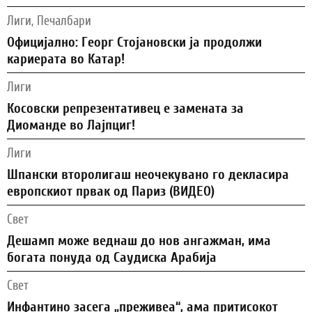
Лиги, Печалбари
Официјално: Георг Стојановски ја продолжи
кариерата во Катар!
Лиги
Косовски репрезентативец е замената за
Диоманде во Лајпциг!
Лиги
Шпански второлигаш неочекувано го декласира
европскиот првак од Париз (ВИДЕО)
Свет
Дешамп може веднаш до нов ангажман, има
богата понуда од Саудиска Арабија
Свет
Инфантино засега „преживеа“, ама притисокот