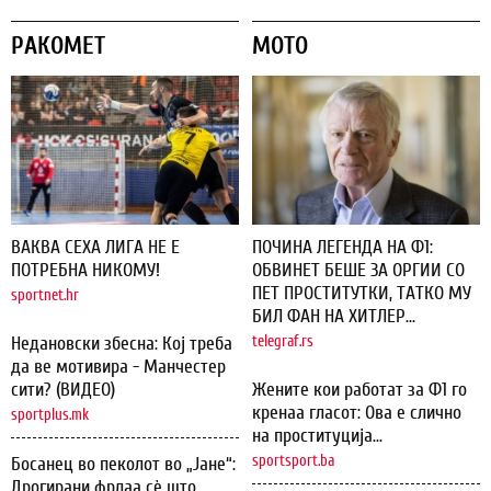
РАКОМЕТ
МОТО
ВАКВА СЕХА ЛИГА НЕ Е
ПОЧИНА ЛЕГЕНДА НА Ф1:
ПОТРЕБНА НИКОМУ!
ОБВИНЕТ БЕШЕ ЗА ОРГИИ СО
ПЕТ ПРОСТИТУТКИ, ТАТКО МУ
sportnet.hr
БИЛ ФАН НА ХИТЛЕР...
Недановски збесна: Кој треба
telegraf.rs
да ве мотивира - Манчестер
сити? (ВИДЕО)
Жените кои работат за Ф1 го
кренаа гласот: Ова е слично
sportplus.mk
на проституција...
sportsport.ba
Босанец во пеколот во „Јане“:
Дрогирани фрлаа сѐ што