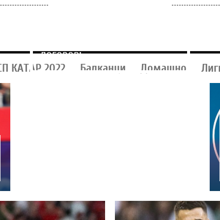
РЕАЛ МАДРИД ПОТВРДИ:
ВИНИСИУС ПОТПИША НОВ
ДОГОВОР!
СП КАТАР 2022
Балканци
Домашно
Лиг