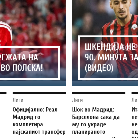
ШКЕНДИЈА НЕ 
РЕЖАТА НА
90. МИНУТА З
 ВО ПОЛСКА!
(ВИДЕО)
Лиги
Лиги
Ли
Официјално: Реал
Шок во Мадрид:
Ит
Мадрид го
Барселона сака да
пе
комплетира
му го украде
не
7
најскапиот трансфер
планираното
од