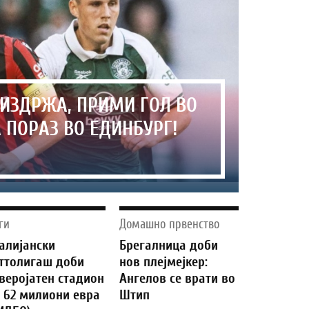
ИЗДРЖА, ПРИМИ ГОЛ ВО
А ПОРАЗ ВО ЕДИНБУРГ!
ги
Домашно првенство
алијански
Брегалница доби
ттолигаш доби
нов плејмејкер:
веројатен стадион
Ангелов се врати во
 62 милиони евра
Штип