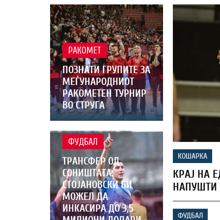
РАКОМЕТ
ПОЗНАТИ ГРУПИТЕ ЗА
МЕЃУНАРОДНИОТ
РАКОМЕТЕН ТУРНИР
ВО СТРУГА
ФУДБАЛ
КОШАРКА
ТРАНСФЕР ОД
СОНИШТАТА:
КРАЈ НА Е
СТОЈАНОВСКИ БИ
НАПУШТИ 
МОЖЕЛ ДА
ИНКАСИРА ДО 3,5
ФУДБАЛ
МИЛИОНИ ДОЛАРИ