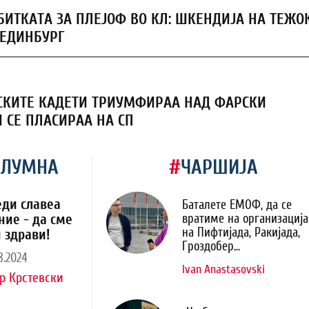
БИТКАТА ЗА ПЛЕЈОФ ВО КЛ: ШКЕНДИЈА НА ТЕЖО
 ЕДИНБУРГ
КИТЕ КАДЕТИ ТРИУМФИРАА НАД ФАРСКИ
И СЕ ПЛАСИРАА НА СП
ОЛУМНА
#
ЧАРШИЈА
еди славеа
Баталете ЕМОФ, да се
ние - да сме
вратиме на организација
на Пифтијада, Ракијада,
 здрави!
Гроздобер...
8.2024
Ivan Anastasovski
р Крстевски