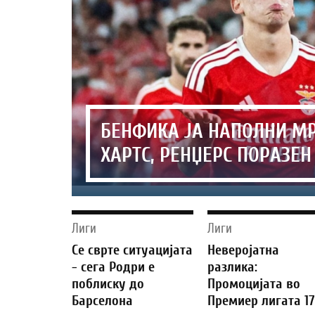
БЕНФИКА ЈА НАПОЛНИ М
ХАРТС, РЕНЏЕРС ПОРАЗЕН
Лиги
Лиги
Се сврте ситуацијата
Неверојатна
- сега Родри е
разлика:
поблиску до
Промоцијата во
Барселона
Премиер лигата 1