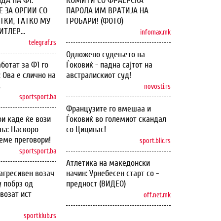
ДА НА Ф1:
КОМИТИ СО ФРАЕРСКА
 ЗА ОРГИИ СО
ПАРОЛА ИМ ВРАТИЈА НА
ТКИ, ТАТКО МУ
ГРОБАРИ! (ФОТО)
ТЛЕР...
infomax.mk
telegraf.rs
Одложено судењето на
ботат за Ф1 го
Ѓоковиќ - падна сајтот на
: Ова е слично на
австралискиот суд!
.
novosti.rs
sportsport.ba
Французите го вмешаа и
и каде ќе вози
Ѓоковиќ во големиот скандал
на: Наскоро
со Циципас!
еме преговори!
sport.blic.rs
sportsport.ba
Атлетика на македонски
агресивен возач
начин: Урнебесен старт со -
у побрз од
предност (ВИДЕО)
возат ист
off.net.mk
sportklub.rs