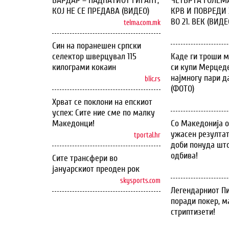
ВАРДАР – ПАДНАТИОТ ГИГАНТ,
ЧЕТВРТА ГОЛЕМ
КОЈ НЕ СЕ ПРЕДАВА (ВИДЕО)
КРВ И ПОВРЕДИ 
ВО 21. ВЕК (ВИДЕ
telma.com.mk
Син на поранешен српски
селектор шверцувал 115
Каде ги троши м
килограми кокаин
си купи Мерцеде
најмногу пари д
blic.rs
(ФОТО)
Хрват се поклони на епскиот
успех: Сите ние сме по малку
Македонци!
Со Македонија 
ужасен резултат
tportal.hr
доби понуда што
одбива!
Сите трансфери во
јануарскиот преоден рок
skysports.com
Легендарниот Пи
поради покер, м
стриптизети!