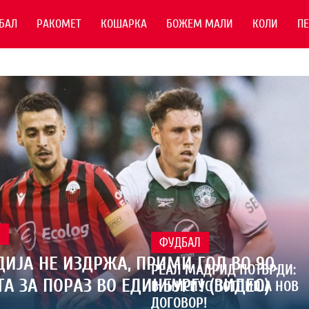
БАЛ
РАКОМЕТ
КОШАРКА
БОЖЕМ МАЛИ
КОЛИ
П
Л
ФУДБАЛ
ИЈА НЕ ИЗДРЖА, ПРИМИ ГОЛ ВО 90.
РЕАЛ МАДРИД ПОТВРДИ:
А ЗА ПОРАЗ ВО ЕДИНБУРГ! (ВИДЕО)
ВИНИСИУС ПОТПИША НОВ
ДОГОВОР!