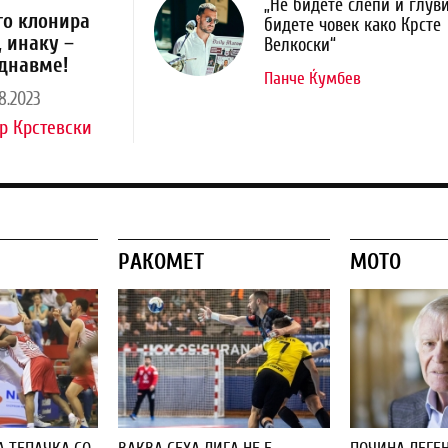
„Не бидете слепи и глуви
го клонира
бидете човек како Крсте
, инаку –
Велкоски“
днавме!
Панче Ќумбев
8.2023
р Крстевски
РАКОМЕТ
МОТО