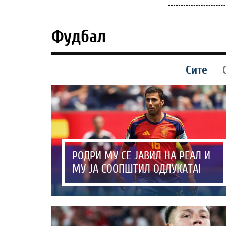
Фудбал
Сите
РОДРИ МУ СЕ ЈАВИЛ НА РЕАЛ И
МУ ЈА СООПШТИЛ ОДЛУКАТА!