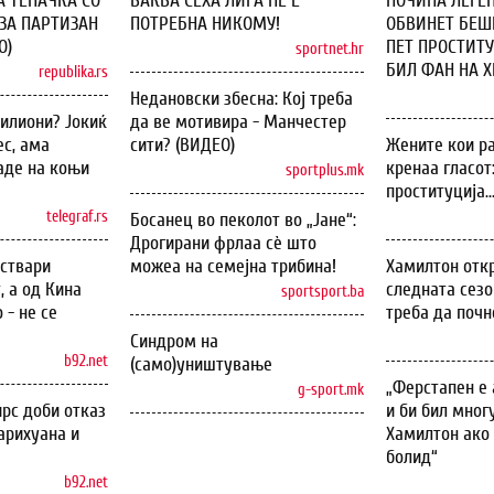
А ТЕПАЧКА СО
ВАКВА СЕХА ЛИГА НЕ Е
ПОЧИНА ЛЕГЕН
ЗА ПАРТИЗАН
ПОТРЕБНА НИКОМУ!
ОБВИНЕТ БЕШЕ
О)
ПЕТ ПРОСТИТУ
sportnet.hr
БИЛ ФАН НА ХИ
republika.rs
Недановски збесна: Кој треба
илиони? Јокиќ
да ве мотивира - Манчестер
с, ама
сити? (ВИДЕО)
Жените кои ра
аде на коњи
кренаа гласот
sportplus.mk
проституција..
telegraf.rs
Босанец во пеколот во „Јане“:
Дрогирани фрлаа сѐ што
оствари
можеа на семејна трибина!
Хамилтон откр
, а од Кина
следната сезо
sportsport.ba
 - не се
треба да почн
Синдром на
b92.net
(само)уништување
„Ферстапен е 
g-sport.mk
рс доби отказ
и би бил мног
арихуана и
Хамилтон ако 
болид“
b92.net