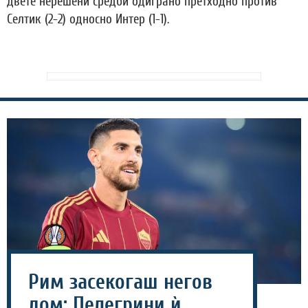
двете нерешени средби одиграно претходно против
Селтик (2-2) односно Интер (1-1).
Рим засекогаш негов
дом: Пелегрини ѝ