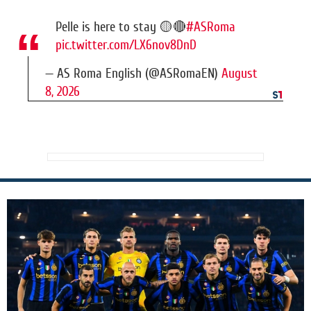
Pelle is here to stay 🟡🔴
#ASRoma
pic.twitter.com/LX6nov8DnD
— AS Roma English (@ASRomaEN)
August
8, 2026