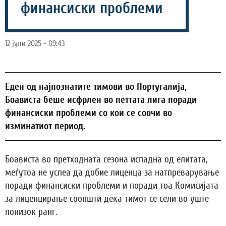
финансиски проблеми
12 јули 2025 - 09:43
Еден од најпознатите тимови во Португалија,
Боависта беше исфрлен во петтата лига поради
финансиски проблеми со кои се соочи во
изминатиот период.
Боависта во претходната сезона испадна од елитата,
меѓутоа не успеа да добие лиценца за натпреварување
поради финансиски проблеми и поради тоа Комисијата
за лиценцирање соопшти дека тимот се сели во уште
понизок ранг.