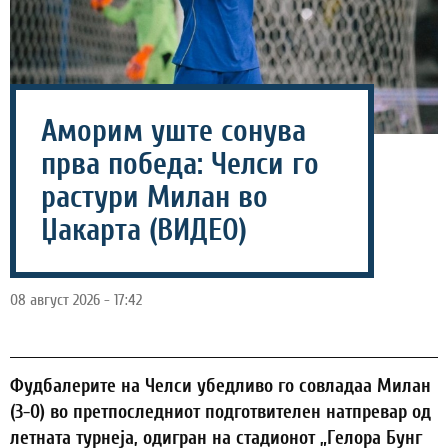
Аморим уште сонува
прва победа: Челси го
растури Милан во
Џакарта (ВИДЕО)
08 август 2026 - 17:42
Фудбалерите на Челси убедливо го совладаа Милан
(3-0) во претпоследниот подготвителен натпревар од
летната турнеја, одигран на стадионот „Гелора Бунг