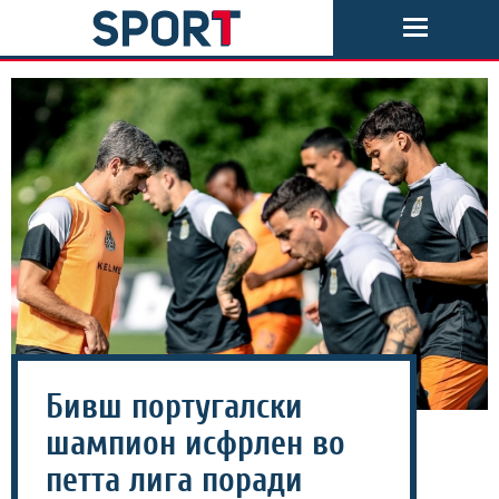
Бивш португалски
шампион исфрлен во
петта лига поради