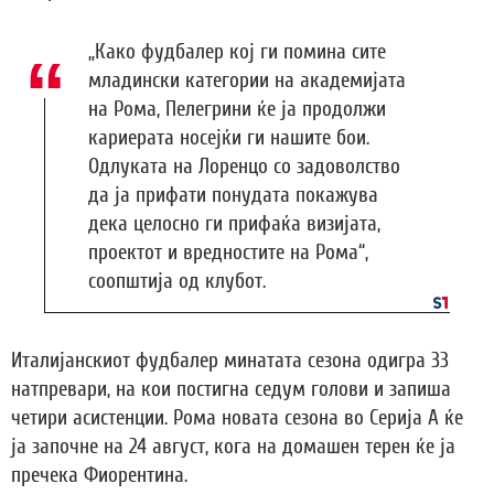
„Како фудбалер кој ги помина сите
младински категории на академијата
на Рома, Пелегрини ќе ја продолжи
кариерата носејќи ги нашите бои.
Одлуката на Лоренцо со задоволство
да ја прифати понудата покажува
дека целосно ги прифаќа визијата,
проектот и вредностите на Рома“,
соопштија од клубот.
Италијанскиот фудбалер минатата сезона одигра 33
натпревари, на кои постигна седум голови и запиша
четири асистенции. Рома новата сезона во Серија А ќе
ја започне на 24 август, кога на домашен терен ќе ја
пречека Фиорентина.