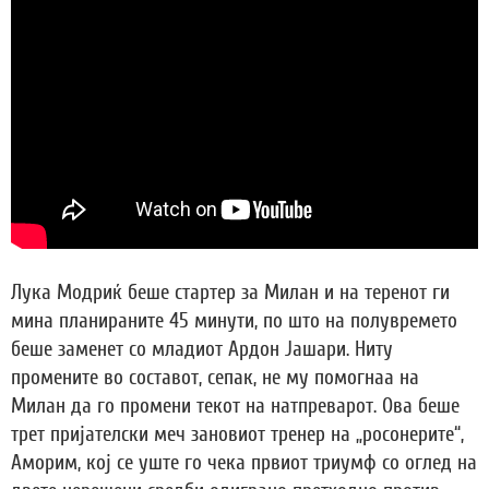
Лука Модриќ беше стартер за Милан и на теренот ги
мина планираните 45 минути, по што на полувремето
беше заменет со младиот Ардон Јашари. Ниту
промените во составот, сепак, не му помогнаа на
Милан да го промени текот на натпреварот. Ова беше
трет пријателски меч зановиот тренер на „росонерите“,
Аморим, кој се уште го чека првиот триумф со оглед на