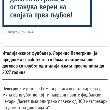
останува верен на
својата прва љубов!
08 август 2026 - 16:48
Италијанскиот фудбалер, Лоренцо Пелегрини, ја
продолжи соработката со Рома и потпиша нов
договор со клубот од италијанската престолнина до
2027 година.
Пелегрини е дете на Рома и речиси целата кариера ја
мина во клубот во кој ги направи првите фудбалски
чекори. Досега има одиграно повеќе од 300 натпревари
во дресот на „волчицата“.