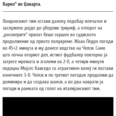
Карно“ во Џакарта.
Лондонскиот тим остави далеку подобар впечаток и
заслужено дојде до убедлив триумф, а отпорот на
„росонерите“ првпат беше скршен во судиското
продолжение од првото полувреме. Жоао Педро погоди
во 45+2. минута и му донесе водство на Челси. Само
што почна вториот дел, истиот фудбалер повторно ја
затресе мрежата и зголеми на 2-0, а четири минути
подоцна Мојсес Каиседо со атрактивен волеј ги постави
конечните 3-0. Челси и по третиот погодок продолжи да
доминира и да создава шанси, а во два наврати ја
погоди и рамката од голот на италијанскиот тим.