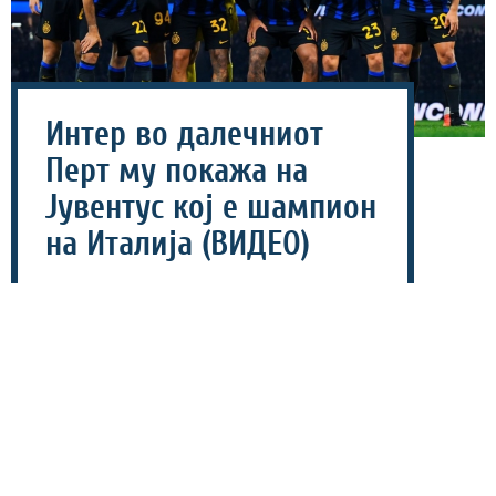
Интер во далечниот
Перт му покажа на
Јувентус кој е шампион
на Италија (ВИДЕО)
08 август 2026 - 15:42
Екипата на Интер го совлада големиот ривал
Јувентус (2-1) во денешниот пријателски натпревар
одигран во Перт (Австралија), во рамки на