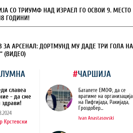
ЈА СО ТРИУМФ НАД ИЗРАЕЛ ГО ОСВОИ 9. МЕСТО
18 ГОДИНИ!
З ЗА АРСЕНАЛ: ДОРТМУНД МУ ДАДЕ ТРИ ГОЛА НА
“ (ВИДЕО)
ОЛУМНА
#
ЧАРШИЈА
еди славеа
Баталете ЕМОФ, да се
ние - да сме
вратиме на организација
на Пифтијада, Ракијада,
 здрави!
Гроздобер...
8.2024
Ivan Anastasovski
р Крстевски