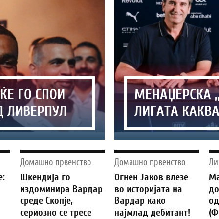
 ЌЕ ГО СПОИ
МЕНАЏЕРСКА „
Д ЛИВЕРПУЛ
ЛИГАТА КАКВА
Домашно првенство
Домашно првенство
Ли
е:
Шкендија го
Огнен Јаков влезе
Ма
издоминира Вардар
во историјата на
до
среде Скопје,
Вардар како
од
сериозно се тресе
најмлад дебитант!
(Ф