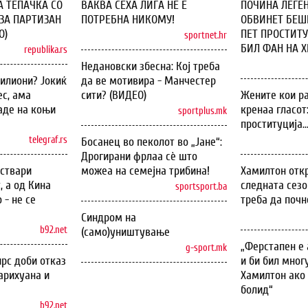
А ТЕПАЧКА СО
ВАКВА СЕХА ЛИГА НЕ Е
ПОЧИНА ЛЕГЕН
ЗА ПАРТИЗАН
ПОТРЕБНА НИКОМУ!
ОБВИНЕТ БЕШЕ
О)
ПЕТ ПРОСТИТУ
sportnet.hr
БИЛ ФАН НА ХИ
republika.rs
Недановски збесна: Кој треба
илиони? Јокиќ
да ве мотивира - Манчестер
с, ама
сити? (ВИДЕО)
Жените кои ра
аде на коњи
кренаа гласот
sportplus.mk
проституција..
telegraf.rs
Босанец во пеколот во „Јане“:
Дрогирани фрлаа сѐ што
оствари
можеа на семејна трибина!
Хамилтон откр
, а од Кина
следната сезо
sportsport.ba
 - не се
треба да почн
Синдром на
b92.net
(само)уништување
„Ферстапен е 
g-sport.mk
рс доби отказ
и би бил мног
арихуана и
Хамилтон ако 
болид“
b92.net