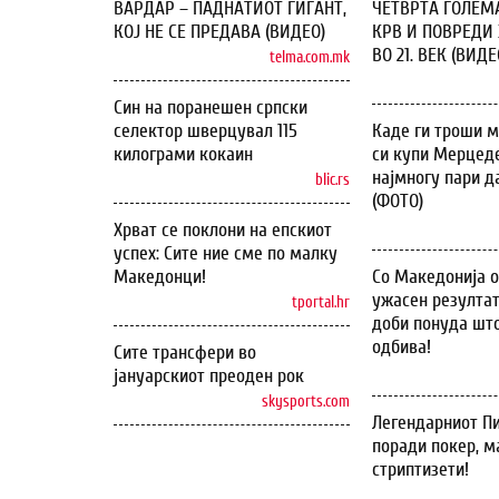
ВАРДАР – ПАДНАТИОТ ГИГАНТ,
ЧЕТВРТА ГОЛЕМ
КОЈ НЕ СЕ ПРЕДАВА (ВИДЕО)
КРВ И ПОВРЕДИ 
ВО 21. ВЕК (ВИДЕ
telma.com.mk
Син на поранешен српски
селектор шверцувал 115
Каде ги троши м
килограми кокаин
си купи Мерцеде
најмногу пари д
blic.rs
(ФОТО)
Хрват се поклони на епскиот
успех: Сите ние сме по малку
Македонци!
Со Македонија 
ужасен резултат
tportal.hr
доби понуда што
одбива!
Сите трансфери во
јануарскиот преоден рок
skysports.com
Легендарниот Пи
поради покер, м
стриптизети!