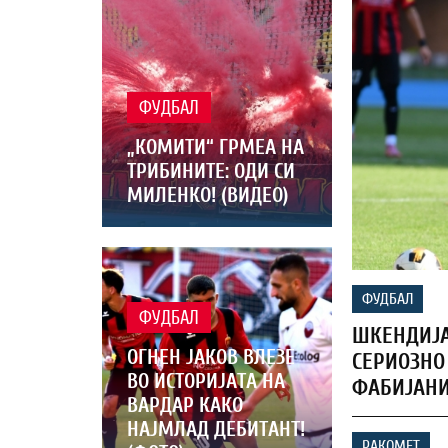
ФУДБАЛ
„КОМИТИ“ ГРМЕА НА
ТРИБИНИТЕ: ОДИ СИ
МИЛЕНКО! (ВИДЕО)
ФУДБАЛ
ФУДБАЛ
ШКЕНДИЈА
ОГНЕН ЈАКОВ ВЛЕЗЕ
СЕРИОЗНО
ВО ИСТОРИЈАТА НА
ФАБИЈАНИ
ВАРДАР КАКО
НАЈМЛАД ДЕБИТАНТ!
РАКОМЕТ