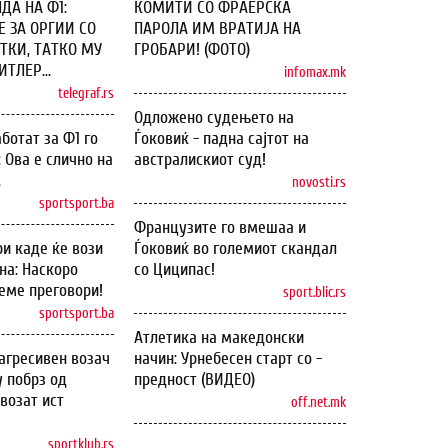
ДА НА Ф1:
КОМИТИ СО ФРАЕРСКА
 ЗА ОРГИИ СО
ПАРОЛА ИМ ВРАТИЈА НА
ТКИ, ТАТКО МУ
ГРОБАРИ! (ФОТО)
ТЛЕР...
infomax.mk
telegraf.rs
Одложено судењето на
ботат за Ф1 го
Ѓоковиќ - падна сајтот на
: Ова е слично на
австралискиот суд!
.
novosti.rs
sportsport.ba
Французите го вмешаа и
и каде ќе вози
Ѓоковиќ во големиот скандал
на: Наскоро
со Циципас!
еме преговори!
sport.blic.rs
sportsport.ba
Атлетика на македонски
агресивен возач
начин: Урнебесен старт со -
у побрз од
предност (ВИДЕО)
возат ист
off.net.mk
sportklub.rs