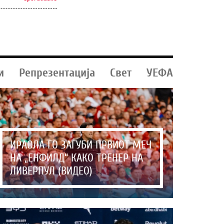
и
Репрезентација
Свет
УЕФА
ИРАОЛА ГО ЗАГУБИ ПРВИОТ МЕЧ
НА „ЕНФИЛД“ КАКО ТРЕНЕР НА
ЛИВЕРПУЛ (ВИДЕО)