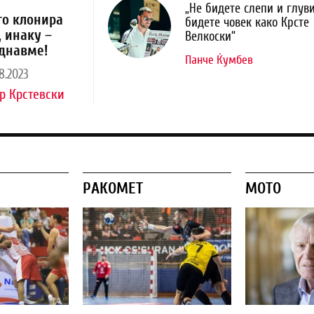
„Не бидете слепи и глуви
го клонира
бидете човек како Крсте
, инаку –
Велкоски“
днавме!
Панче Ќумбев
8.2023
р Крстевски
РАКОМЕТ
МОТО