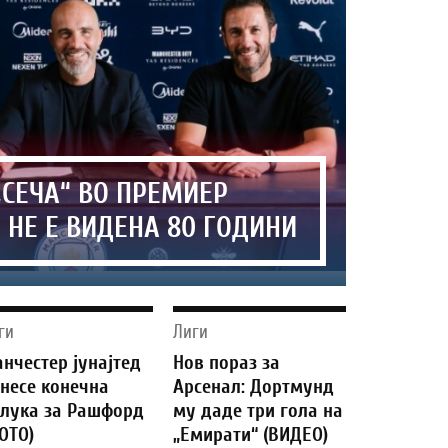
СЕЧА“ ВО ПРЕМИЕР
 НЕ Е ВИДЕНА 80 ГОДИНИ
ги
Лиги
нчестер јунајтед
Нов пораз за
несе конечна
Арсенал: Дортмунд
лука за Рашфорд
му даде три гола на
ОТО)
„Емирати“ (ВИДЕО)