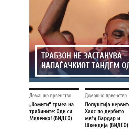
ТРАБЗОН НЕ ЗАСТАНУВА -
НАПАЃАЧКИОТ ТАНДЕМ О
Домашно првенство
Домашно првенство
„Комити“ грмеа на
Попуштија нервит
трибините: Оди си
Хаос по дербито
Миленко! (ВИДЕО)
меѓу Вардар и
Шкендија (ВИДЕО)