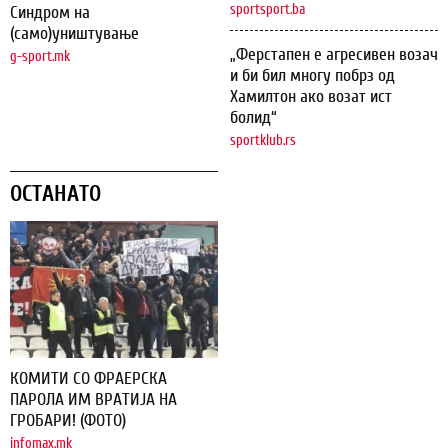
sportsport.ba
Синдром на
(само)уништување
„Ферстапен е агресивен возач
g-sport.mk
и би бил многу побрз од
Хамилтон ако возат ист
болид“
sportklub.rs
ОСТАНАТО
КОМИТИ СО ФРАЕРСКА
ПАРОЛА ИМ ВРАТИЈА НА
ГРОБАРИ! (ФОТО)
infomax.mk