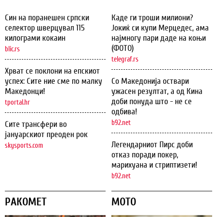
Син на поранешен српски
Каде ги троши милиони?
селектор шверцувал 115
Јокиќ си купи Мерцедес, ама
килограми кокаин
најмногу пари даде на коњи
(ФОТО)
blic.rs
telegraf.rs
Хрват се поклони на епскиот
успех: Сите ние сме по малку
Со Македонија оствари
Македонци!
ужасен резултат, а од Кина
доби понуда што - не се
tportal.hr
одбива!
b92.net
Сите трансфери во
јануарскиот преоден рок
Легендарниот Пирс доби
skysports.com
отказ поради покер,
марихуана и стриптизети!
b92.net
РАКОМЕТ
МОТО