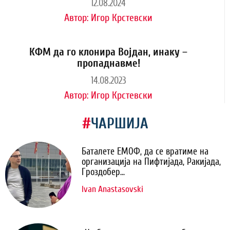
12.08.2024
Автор:
Игор Крстевски
КФМ да го клонира Војдан, инаку –
пропаднавме!
14.08.2023
Автор:
Игор Крстевски
#
ЧАРШИЈА
Баталете ЕМОФ, да се вратиме на
организација на Пифтијада, Ракијада,
Гроздобер...
Ivan Anastasovski