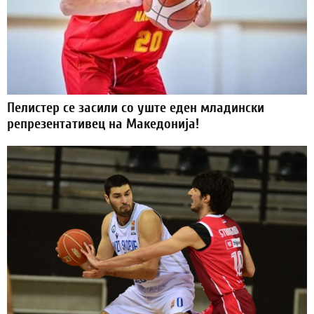
Пелистер се засили со уште еден младински
репрезентативец на Македонија!