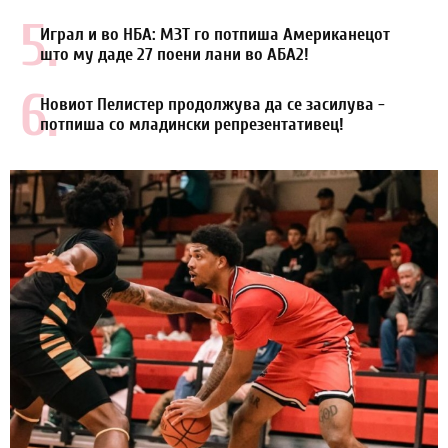
5.
Играл и во НБА: МЗТ го потпиша Американецот
што му даде 27 поени лани во АБА2!
6.
Новиот Пелистер продолжува да се засилува -
потпиша со младински репрезентативец!