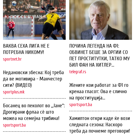
ВАКВА СЕХА ЛИГА НЕ Е
ПОЧИНА ЛЕГЕНДА НА Ф1:
ПОТРЕБНА НИКОМУ!
ОБВИНЕТ БЕШЕ ЗА ОРГИИ СО
ПЕТ ПРОСТИТУТКИ, ТАТКО МУ
sportnet.hr
БИЛ ФАН НА ХИТЛЕР...
Недановски збесна: Кој треба
telegraf.rs
да ве мотивира - Манчестер
сити? (ВИДЕО)
Жените кои работат за Ф1 го
кренаа гласот: Ова е слично
sportplus.mk
на проституција...
sportsport.ba
Босанец во пеколот во „Јане“:
Дрогирани фрлаа сѐ што
можеа на семејна трибина!
Хамилтон откри каде ќе вози
следната сезона: Наскоро
sportsport.ba
треба да почнеме преговори!