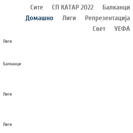
Сите
СП КАТАР 2022
Балканци
Домашно
Лиги
Репрезентација
Свет
УЕФА
Лиги
ИНТЕР ВО ДАЛЕЧНИОТ ПЕРТ МУ ПОКАЖА НА
ЈУВЕНТУС КОЈ Е ШАМПИОН НА ИТАЛИЈА (ВИДЕО)
Балканци
БРУТАЛНА ТЕПАЧКА МЕЃУ НАВИВАЧИ НА
ДИНАМО И ХАЈДУК СРЕДЕ АЕРОДРОМОТ ВО
ЗАГРЕБ (ВИДЕО)
Лиги
ЖИВОТНАТА ПРИКАЗНА НА ХОРХЕ: ТАТКОТО НА
МЕСИ БЕШЕ НАЈЗАСЛУЖЕН ЗА КАРИЕРАТА НА
ЛЕО!
Лиги
СИМЕОНЕ ОТКРИ ШТО СЕ СЛУЧУВА СО АЛВАРЕЗ: