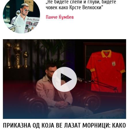
„Не бидете слепи и глуви, бидете
човек како Крсте Велкоски“
Панче Ќумбев
ПРИКАЗНА ОД КОЈА ВЕ ЛАЗАТ МОРНИЦИ: КАКО