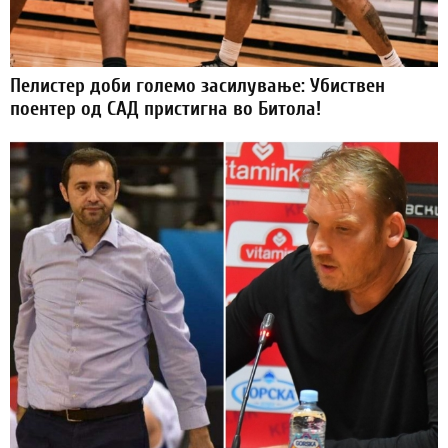
Пелистер доби големо засилување: Убиствен
поентер од САД пристигна во Битола!