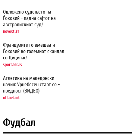
Одложено судењето на
Ѓоковиќ - падна сајтот на
австралискиот суд!
novosti.rs
Французите го вмешаа и
Ѓоковиќ во големиот скандал
со Циципас!
sport.blic.rs
Атлетика на македонски
начин: Урнебесен старт со -
предност (ВИДЕО)
off.net.mk
Фудбал