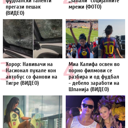
фудбалски таленти
„запали“ социјалните
прегази пешак
мрежи (ФОТО)
(ВИДЕО)
3.
4.
Хорор: Навивачи на
Миа Калифа освен во
Насионал пукале кон
порно филмови се
автобус со фанови на
разбира и од фудбал
Тигре (ВИДЕО)
- дебело заработи на
Шпанија (ВИДЕО)