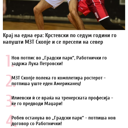
Крај на една ера: Крстевски по седум години го
напушти МЗТ Скопје и се пресели на север
1.
Нов потпис во „Градски парк“, Работнички го
задржа Лука Петровски!
2.
МЗТ Скопје полека го комплетира ростерот -
потпиша уште еден Американец!
3.
Илиевски ѝ се враќа на тренерската професија -
ќе го предводи Маџари!
4.
Робев останува во „Градски парк“ - потпиша нов
договор со Работнички!