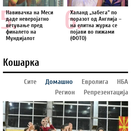
5.
6.
Навивачка на Меси
Халанд „забега“ по
даде неверојатно
поразот од Англија –
ветување пред
на елитна журка се
финалето на
појави во пижами
Мундијалот
(ФОТО)
Кошарка
Сите
Домашно
Евролига
НБА
Регион
Репрезентација