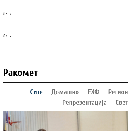
КЛУБОТ ДОНЕСЕ ОДЛУКА!
Лиги
АРСЕНАЛ АКТИВИРА „БОМБА“: ГИМАРАЕШ
ПОТПИША ЗА ШАМПИОНОТ!
Лиги
ГОЛЕМА ТРАГЕДИЈА ГО ПОГОДИ СЕМЕЈСТВОТО НА
ЛИОНЕЛ МЕСИ (ФОТО)
Ракомет
Сите
Домашно
ЕХФ
Регион
Репрезентација
Свет