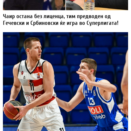
Чаир остана без лиценца, тим предводен од
Гечевски и Србиновски ќе игра во Суперлигата!