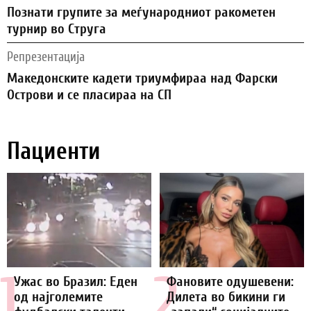
Познати групите за меѓународниот ракометен
турнир во Струга
Репрезентација
Македонските кадети триумфираа над Фарски
Острови и се пласираа на СП
Пациенти
1.
2.
Ужас во Бразил: Еден
Фановите одушевени:
од најголемите
Дилета во бикини ги