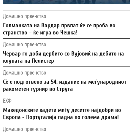
Домашно првенство
Голманката на Вардар првпат ќе се проба во
странство – ќе игра во Чешка!
Домашно првенство
Червар го доби дербито со Вујовиќ на дебито на
клупата на Пелистер
Домашно првенство
Сѐ е подготвено за 54. издание на меѓународниот
ракометен турнир во Струга
ЕХФ
Македонските кадети меѓу десетте најдобри во
Европа - Португалија падна по голема драма!
Домашно првенство