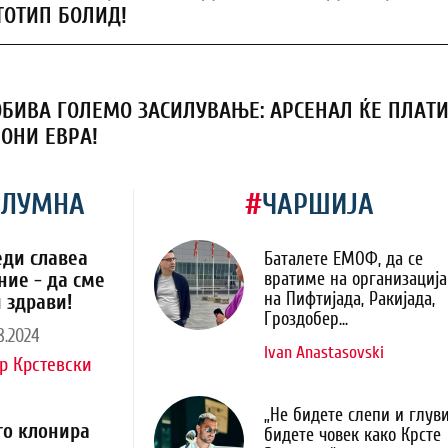
ТОТИП БОЛИД!
ОБИВА ГОЛЕМО ЗАСИЛУВАЊЕ: АРСЕНАЛ ЌЕ ПЛАТ
ИОНИ ЕВРА!
ОЛУМНА
#
ЧАРШИЈА
еди славеа
Баталете ЕМОФ, да се
ние - да сме
вратиме на организација
на Пифтијада, Ракијада,
 здрави!
Гроздобер...
8.2024
Ivan Anastasovski
р Крстевски
„Не бидете слепи и глуви
го клонира
бидете човек како Крсте