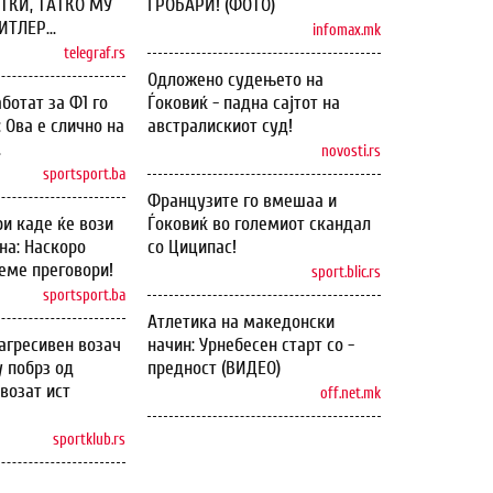
ТКИ, ТАТКО МУ
ГРОБАРИ! (ФОТО)
ТЛЕР...
infomax.mk
telegraf.rs
Одложено судењето на
ботат за Ф1 го
Ѓоковиќ - падна сајтот на
: Ова е слично на
австралискиот суд!
.
novosti.rs
sportsport.ba
Французите го вмешаа и
и каде ќе вози
Ѓоковиќ во големиот скандал
на: Наскоро
со Циципас!
еме преговори!
sport.blic.rs
sportsport.ba
Атлетика на македонски
агресивен возач
начин: Урнебесен старт со -
у побрз од
предност (ВИДЕО)
возат ист
off.net.mk
sportklub.rs