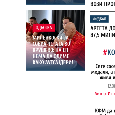
ВОЗИ ПРО
ФУДБАЛ
АРТЕТА Д
ОДБОЈКА
87,5 МИЛ
МИЛЕНКОСКИ ЈА
СОБРА ЧЕТАТА ВО
КРУШЕВО: НА ЕП
#
К
НЕМА ДА ОДИМЕ
КАКО АУТСАЈДЕРИ!
Сите сос
медали, а 
живи и
12.0
Автор:
Иго
КФМ да 