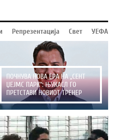
и
Репрезентација
Свет
УЕФА
ПОЧНУВА НОВА ЕРА НА „СЕНТ
ЏЕЈМС ПАРК“: ЊУКАСЛ ГО
ПРЕТСТАВИ НОВИОТ ТРЕНЕР