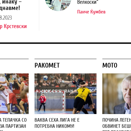
, инаку –
Велкоски“
днавме!
Панче Ќумбев
8.2023
р Крстевски
РАКОМЕТ
МОТО
А ТЕПАЧКА СО
ВАКВА СЕХА ЛИГА НЕ Е
ПОЧИНА ЛЕГЕН
ЗА ПАРТИЗАН
ПОТРЕБНА НИКОМУ!
ОБВИНЕТ БЕШЕ