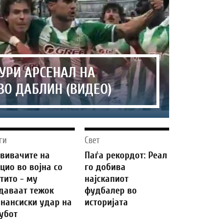
ТУРИ АРСЕНАЛ НА
ВО ДАБЛИН (ВИДЕО)
ги
Свет
вивачите на
Паѓа рекордот: Реал
цио во војна со
го добива
тито - му
најскапиот
даваат тежок
фудбалер во
нансиски удар на
историјата
убот