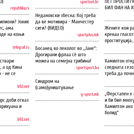
О)
ПЕТ ПРОСТИТУ
sportnet.hr
БИЛ ФАН НА ХИ
republika.rs
Недановски збесна: Кој треба
илиони? Јокиќ
да ве мотивира - Манчестер
с, ама
сити? (ВИДЕО)
Жените кои ра
аде на коњи
кренаа гласот
sportplus.mk
проституција..
telegraf.rs
Босанец во пеколот во „Јане“:
Дрогирани фрлаа сѐ што
оствари
можеа на семејна трибина!
Хамилтон откр
, а од Кина
следната сезо
sportsport.ba
 - не се
треба да почн
Синдром на
b92.net
(само)уништување
„Ферстапен е 
g-sport.mk
рс доби отказ
и би бил мног
арихуана и
Хамилтон ако 
болид“
b92.net