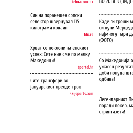
ВО 21. ВЕК (ВИДЕ
telma.com.mk
Син на поранешен српски
селектор шверцувал 115
Каде ги троши м
килограми кокаин
си купи Мерцеде
најмногу пари д
blic.rs
(ФОТО)
Хрват се поклони на епскиот
успех: Сите ние сме по малку
Македонци!
Со Македонија 
ужасен резултат
tportal.hr
доби понуда што
одбива!
Сите трансфери во
јануарскиот преоден рок
skysports.com
Легендарниот Пи
поради покер, м
стриптизети!