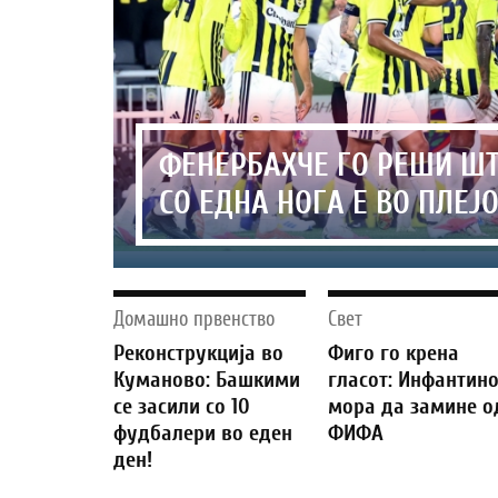
ФЕНЕРБАХЧЕ ГО РЕШИ ШТ
СО ЕДНА НОГА Е ВО ПЛЕЈ
Домашно првенство
Свет
Реконструкција во
Фиго го крена
Куманово: Башкими
гласот: Инфантин
се засили со 10
мора да замине о
фудбалери во еден
ФИФА
ден!