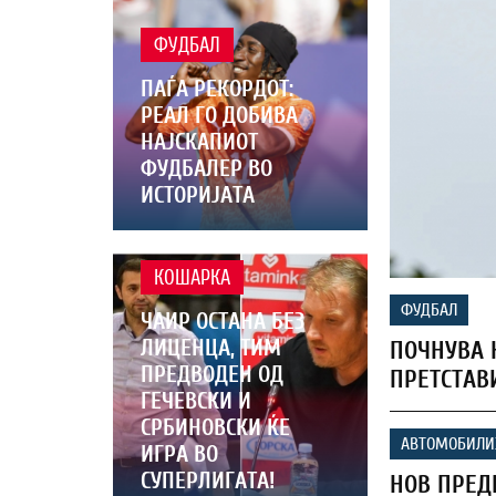
ФУДБАЛ
ПАЃА РЕКОРДОТ:
РЕАЛ ГО ДОБИВА
НАЈСКАПИОТ
ФУДБАЛЕР ВО
ИСТОРИЈАТА
КОШАРКА
ФУДБАЛ
ЧАИР ОСТАНА БЕЗ
ЛИЦЕНЦА, ТИМ
ПОЧНУВА Н
ПРЕДВОДЕН ОД
ПРЕТСТАВ
ГЕЧЕВСКИ И
СРБИНОВСКИ ЌЕ
АВТОМОБИЛ
ИГРА ВО
СУПЕРЛИГАТА!
НОВ ПРЕД