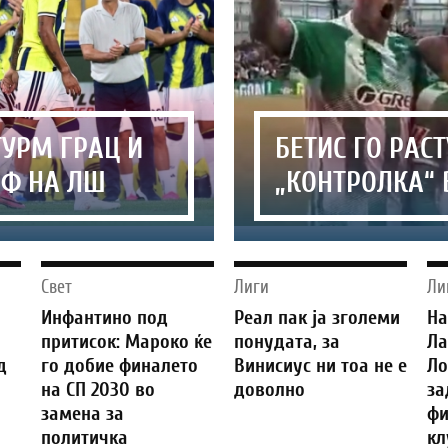
УРМ ГРАЦ И
БЕТИС ГО РАС
ОФ НА ЛШ
„КОНТРОЛКА“ 
Свет
Лиги
Ли
Инфантино под
Реал пак ја зголеми
На
о
притисок: Мароко ќе
понудата, за
Ла
д
го добие финалето
Винисиус ни тоа не е
Ло
на СП 2030 во
доволно
за
замена за
фи
политичка
кл