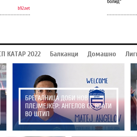
болид“
b92.net
СП КАТАР 2022
Балканци
Домашно
Лиг
БРЕГАЛНИЦА ДОБИ НОВ
ПЛЕЈМЕЈКЕР: АНГЕЛОВ СЕ ВРАТИ
ВО ШТИП