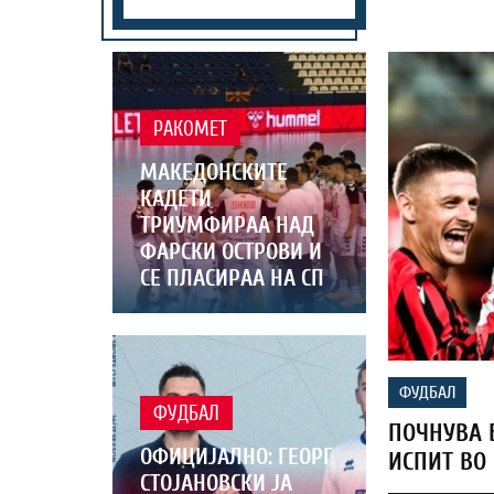
РАКОМЕТ
МАКЕДОНСКИТЕ
КАДЕТИ
ТРИУМФИРАА НАД
ФАРСКИ ОСТРОВИ И
СЕ ПЛАСИРАА НА СП
ФУДБАЛ
ФУДБАЛ
ПОЧНУВА 
ОФИЦИЈАЛНО: ГЕОРГ
ИСПИТ ВО
СТОЈАНОВСКИ ЈА