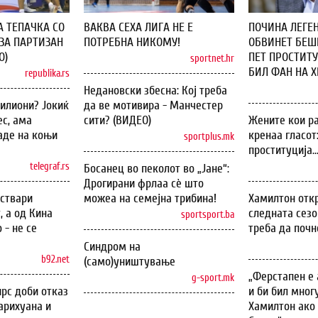
А ТЕПАЧКА СО
ВАКВА СЕХА ЛИГА НЕ Е
ПОЧИНА ЛЕГЕН
ЗА ПАРТИЗАН
ПОТРЕБНА НИКОМУ!
ОБВИНЕТ БЕШЕ
О)
ПЕТ ПРОСТИТУ
sportnet.hr
БИЛ ФАН НА ХИ
republika.rs
Недановски збесна: Кој треба
илиони? Јокиќ
да ве мотивира - Манчестер
с, ама
сити? (ВИДЕО)
Жените кои ра
аде на коњи
кренаа гласот
sportplus.mk
проституција..
telegraf.rs
Босанец во пеколот во „Јане“:
Дрогирани фрлаа сѐ што
оствари
можеа на семејна трибина!
Хамилтон откр
, а од Кина
следната сезо
sportsport.ba
 - не се
треба да почн
Синдром на
b92.net
(само)уништување
„Ферстапен е 
g-sport.mk
рс доби отказ
и би бил мног
арихуана и
Хамилтон ако 