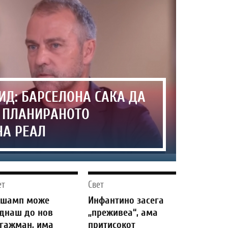
Д: БАРСЕЛОНА САКА ДА
Е ПЛАНИРАНОТО
НА РЕАЛ
ет
Свет
ешамп може
Инфантино засега
днаш до нов
„преживеа“, ама
гажман, има
притисокот