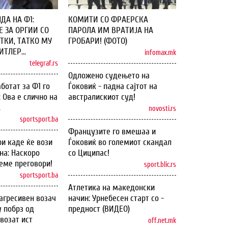
ДА НА Ф1:
КОМИТИ СО ФРАЕРСКА
 ЗА ОРГИИ СО
ПАРОЛА ИМ ВРАТИЈА НА
ТКИ, ТАТКО МУ
ГРОБАРИ! (ФОТО)
ТЛЕР...
infomax.mk
telegraf.rs
Одложено судењето на
ботат за Ф1 го
Ѓоковиќ - падна сајтот на
: Ова е слично на
австралискиот суд!
.
novosti.rs
sportsport.ba
Французите го вмешаа и
и каде ќе вози
Ѓоковиќ во големиот скандал
на: Наскоро
со Циципас!
еме преговори!
sport.blic.rs
sportsport.ba
Атлетика на македонски
агресивен возач
начин: Урнебесен старт со -
у побрз од
предност (ВИДЕО)
возат ист
off.net.mk