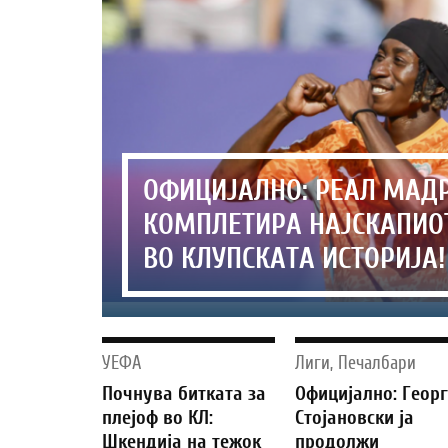
ОФИЦИЈАЛНО: РЕАЛ МАД
КОМПЛЕТИРА НАЈСКАПИО
ВО КЛУПСКАТА ИСТОРИЈА!
УЕФА
Лиги, Печалбари
Почнува битката за
Официјално: Геор
плејоф во КЛ:
Стојановски ја
Шкендија на тежок
продолжи