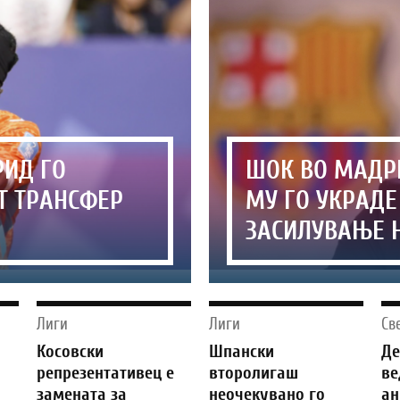
РИД ГО
ШОК ВО МАДРИ
Т ТРАНСФЕР
МУ ГО УКРАД
ЗАСИЛУВАЊЕ 
Лиги
Лиги
Св
г
Косовски
Шпански
Д
репрезентативец е
второлигаш
ве
замената за
неочекувано го
ан