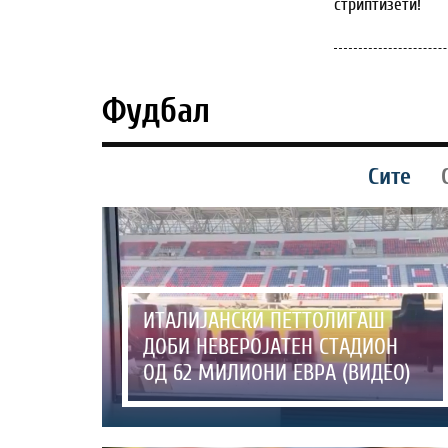
стриптизети!
Фудбал
Сите
ИТАЛИЈАНСКИ ПЕТТОЛИГАШ
ДОБИ НЕВЕРОЈАТЕН СТАДИОН
ОД 62 МИЛИОНИ ЕВРА (ВИДЕО)