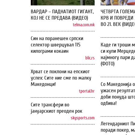
ВАРДАР – ПАДНАТИОТ ГИГАНТ,
ЧЕТВРТА ГОЛЕМ
КОЈ НЕ СЕ ПРЕДАВА (ВИДЕО)
КРВ И ПОВРЕДИ 
ВО 21. ВЕК (ВИДЕ
telma.com.mk
Син на поранешен српски
селектор шверцувал 115
Каде ги троши м
килограми кокаин
си купи Мерцеде
најмногу пари д
blic.rs
(ФОТО)
Хрват се поклони на епскиот
успех: Сите ние сме по малку
Македонци!
Со Македонија 
ужасен резултат
tportal.hr
доби понуда што
одбива!
Сите трансфери во
јануарскиот преоден рок
skysports.com
Легендарниот Пи
поради покер, м