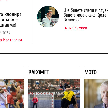
„Не бидете слепи и глуви
го клонира
бидете човек како Крсте
, инаку –
Велкоски“
днавме!
Панче Ќумбев
8.2023
р Крстевски
РАКОМЕТ
МОТО