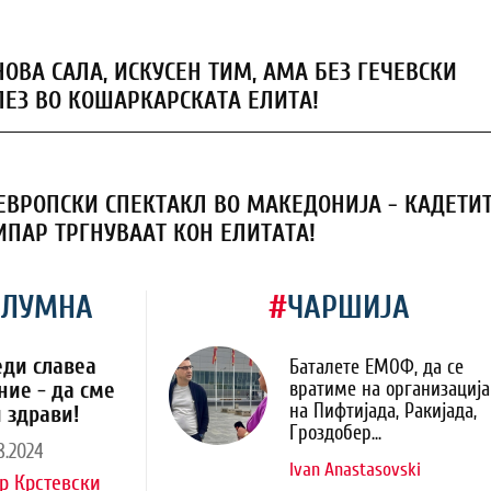
НОВА САЛА, ИСКУСЕН ТИМ, АМА БЕЗ ГЕЧЕВСКИ
ЛЕЗ ВО КОШАРКАРСКАТА ЕЛИТА!
ЕВРОПСКИ СПЕКТАКЛ ВО МАКЕДОНИЈА - КАДЕТИ
ИПАР ТРГНУВААТ КОН ЕЛИТАТА!
ОЛУМНА
#
ЧАРШИЈА
еди славеа
Баталете ЕМОФ, да се
ние - да сме
вратиме на организација
на Пифтијада, Ракијада,
 здрави!
Гроздобер...
8.2024
Ivan Anastasovski
р Крстевски