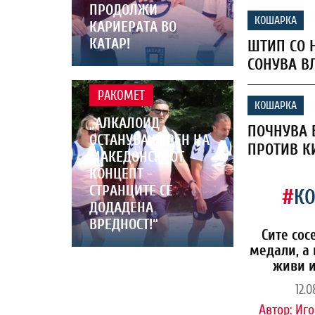
ПРОДОЛЖИ
КОШАРКА
КАРИЕРАТА ВО
КАТАР!
ШТИП СО 
СОНУВА В
РАКОМЕТ
КОШАРКА
„АЛКАЛОИД
ПОЧНУВА 
ОСТАНУВА ВЕРЕН НА
ПРОТИВ К
МАКЕДОНСКИОТ
КОНЦЕПТ -
СТРАНЦИТЕ СЕ
#
К
ДОДАДЕНА
ВРЕДНОСТ!“
Сите сос
медали, а 
живи и
12.0
Автор:
Иго