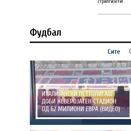
стриптизети!
Фудбал
Сите
ИТАЛИЈАНСКИ ПЕТТОЛИГАШ
ДОБИ НЕВЕРОЈАТЕН СТАДИОН
ОД 62 МИЛИОНИ ЕВРА (ВИДЕО)