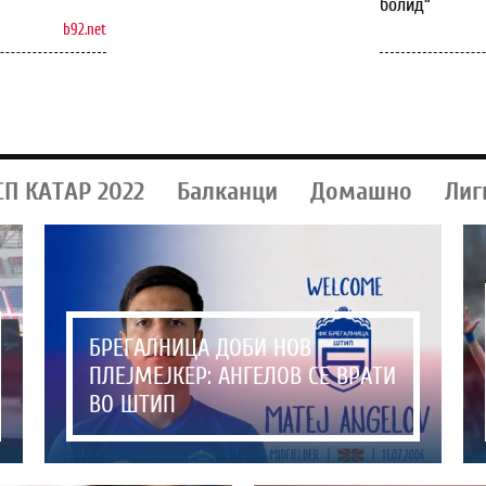
болид“
b92.net
СП КАТАР 2022
Балканци
Домашно
Лиг
БРЕГАЛНИЦА ДОБИ НОВ
ПЛЕЈМЕЈКЕР: АНГЕЛОВ СЕ ВРАТИ
ВО ШТИП