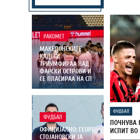
РАКОМЕТ
МАКЕДОНСКИТЕ
КАДЕТИ
ТРИУМФИРАА НАД
ФАРСКИ ОСТРОВИ И
СЕ ПЛАСИРАА НА СП
ФУДБАЛ
ФУДБАЛ
ПОЧНУВА 
ОФИЦИЈАЛНО: ГЕОРГ
ИСПИТ ВО
СТОЈАНОВСКИ ЈА