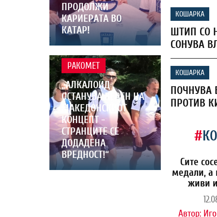
ПРОДОЛЖИ
КОШАРКА
КАРИЕРАТА ВО
КАТАР!
ШТИП СО 
СОНУВА В
РАКОМЕТ
КОШАРКА
„АЛКАЛОИД
ПОЧНУВА 
ОСТАНУВА ВЕРЕН НА
ПРОТИВ К
МАКЕДОНСКИОТ
КОНЦЕПТ -
СТРАНЦИТЕ СЕ
#
К
ДОДАДЕНА
ВРЕДНОСТ!“
Сите сос
медали, а 
живи и
12.0
Автор:
Иго