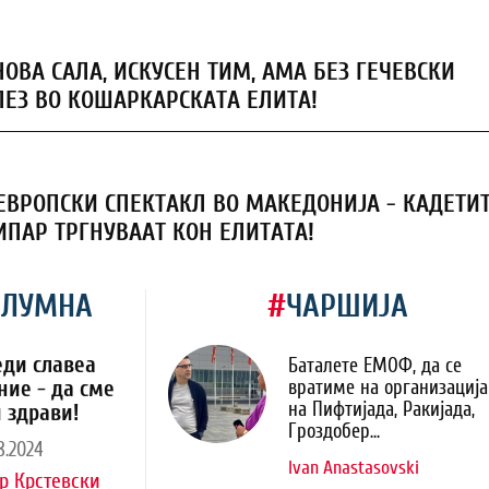
НОВА САЛА, ИСКУСЕН ТИМ, АМА БЕЗ ГЕЧЕВСКИ
ЛЕЗ ВО КОШАРКАРСКАТА ЕЛИТА!
ЕВРОПСКИ СПЕКТАКЛ ВО МАКЕДОНИЈА - КАДЕТИ
ИПАР ТРГНУВААТ КОН ЕЛИТАТА!
ОЛУМНА
#
ЧАРШИЈА
еди славеа
Баталете ЕМОФ, да се
ние - да сме
вратиме на организација
на Пифтијада, Ракијада,
 здрави!
Гроздобер...
8.2024
Ivan Anastasovski
р Крстевски