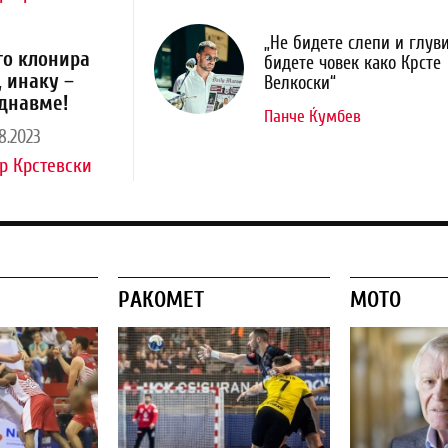
„Не бидете слепи и глуви
го клонира
бидете човек како Крсте
, инаку –
Велкоски“
днавме!
Панче Ќумбев
8.2023
р Крстевски
РАКОМЕТ
МОТО