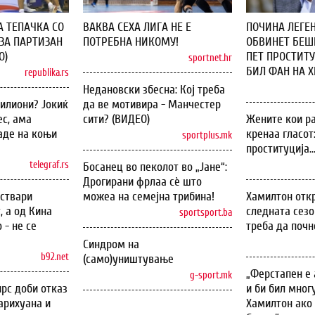
А ТЕПАЧКА СО
ВАКВА СЕХА ЛИГА НЕ Е
ПОЧИНА ЛЕГЕН
ЗА ПАРТИЗАН
ПОТРЕБНА НИКОМУ!
ОБВИНЕТ БЕШЕ
О)
ПЕТ ПРОСТИТУ
sportnet.hr
БИЛ ФАН НА ХИ
republika.rs
Недановски збесна: Кој треба
илиони? Јокиќ
да ве мотивира - Манчестер
с, ама
сити? (ВИДЕО)
Жените кои ра
аде на коњи
кренаа гласот
sportplus.mk
проституција..
telegraf.rs
Босанец во пеколот во „Јане“:
Дрогирани фрлаа сѐ што
оствари
можеа на семејна трибина!
Хамилтон откр
, а од Кина
следната сезо
sportsport.ba
 - не се
треба да почн
Синдром на
b92.net
(само)уништување
„Ферстапен е 
g-sport.mk
рс доби отказ
и би бил мног
арихуана и
Хамилтон ако 