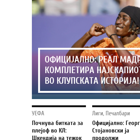
ОФИЦИЈАЛНО: РЕАЛ МАД
КОМПЛЕТИРА НАЈСКАПИО
ВО КЛУПСКАТА ИСТОРИЈА!
УЕФА
Лиги, Печалбари
Почнува битката за
Официјално: Геор
плејоф во КЛ:
Стојановски ја
Шкендија на тежок
продолжи