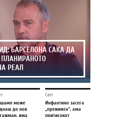
Д: БАРСЕЛОНА САКА ДА
Е ПЛАНИРАНОТО
НА РЕАЛ
ет
Свет
ешамп може
Инфантино засега
днаш до нов
„преживеа“, ама
гажман, има
притисокот