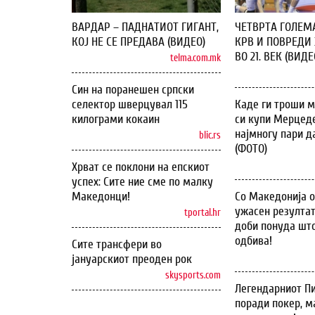
ВАРДАР – ПАДНАТИОТ ГИГАНТ,
ЧЕТВРТА ГОЛЕМ
КОЈ НЕ СЕ ПРЕДАВА (ВИДЕО)
КРВ И ПОВРЕДИ 
ВО 21. ВЕК (ВИДЕ
telma.com.mk
Син на поранешен српски
селектор шверцувал 115
Каде ги троши м
килограми кокаин
си купи Мерцеде
најмногу пари д
blic.rs
(ФОТО)
Хрват се поклони на епскиот
успех: Сите ние сме по малку
Македонци!
Со Македонија 
ужасен резултат
tportal.hr
доби понуда што
одбива!
Сите трансфери во
јануарскиот преоден рок
skysports.com
Легендарниот Пи
поради покер, м