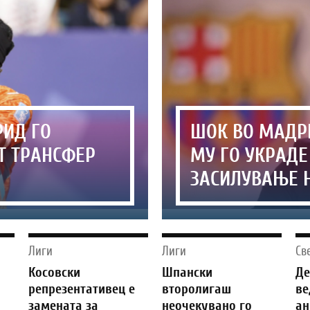
РИД ГО
ШОК ВО МАДРИ
Т ТРАНСФЕР
МУ ГО УКРАД
ЗАСИЛУВАЊЕ 
Лиги
Лиги
Св
г
Косовски
Шпански
Д
репрезентативец е
второлигаш
ве
замената за
неочекувано го
ан