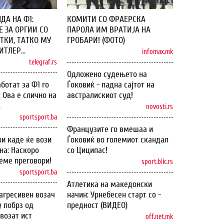
ДА НА Ф1:
КОМИТИ СО ФРАЕРСКА
 ЗА ОРГИИ СО
ПАРОЛА ИМ ВРАТИЈА НА
ТКИ, ТАТКО МУ
ГРОБАРИ! (ФОТО)
ТЛЕР...
infomax.mk
telegraf.rs
Одложено судењето на
ботат за Ф1 го
Ѓоковиќ - падна сајтот на
: Ова е слично на
австралискиот суд!
.
novosti.rs
sportsport.ba
Французите го вмешаа и
и каде ќе вози
Ѓоковиќ во големиот скандал
на: Наскоро
со Циципас!
еме преговори!
sport.blic.rs
sportsport.ba
Атлетика на македонски
агресивен возач
начин: Урнебесен старт со -
у побрз од
предност (ВИДЕО)
возат ист
off.net.mk