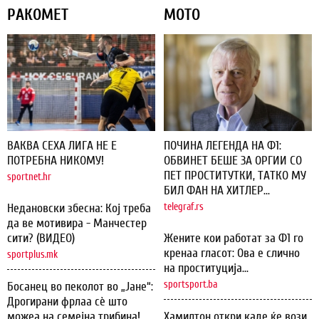
РАКОМЕТ
МОТО
ВАКВА СЕХА ЛИГА НЕ Е
ПОЧИНА ЛЕГЕНДА НА Ф1:
ПОТРЕБНА НИКОМУ!
ОБВИНЕТ БЕШЕ ЗА ОРГИИ СО
ПЕТ ПРОСТИТУТКИ, ТАТКО МУ
sportnet.hr
БИЛ ФАН НА ХИТЛЕР...
Недановски збесна: Кој треба
telegraf.rs
да ве мотивира - Манчестер
сити? (ВИДЕО)
Жените кои работат за Ф1 го
кренаа гласот: Ова е слично
sportplus.mk
на проституција...
sportsport.ba
Босанец во пеколот во „Јане“:
Дрогирани фрлаа сѐ што
можеа на семејна трибина!
Хамилтон откри каде ќе вози