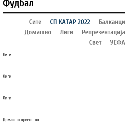
Фудбал
Сите
СП КАТАР 2022
Балканци
Домашно
Лиги
Репрезентација
Свет
УЕФА
Лиги
ФИОРЕНТИНА СЕ ПОФАЛИ, „КРАЛОТ“
МАСТАНТУОНО ЌЕ ИГРА ВО ФИРЕНЦА! (ВИДЕО)
Лиги
СИТИ ЈА ОДБИ ПРВАТА ПОНУДА НА БАРСА ЗА
РОДРИ!
Лиги
ЕНДРИК ОДИ НА ПОЗАЈМИЦА ВО ПРЕМИЕР
ЛИГАТА!?
Домашно првенство
СИЛЕКС Ѝ ГОСТУВА НА ШКЕНДИЈА (А): КРАТОВЦИ