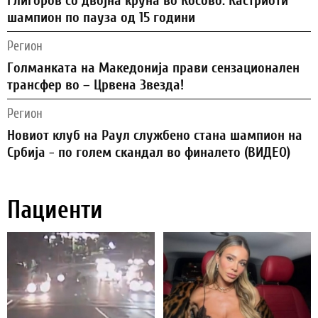
Глигоров со двојна круна во Косово: Кастриоти
шампион по пауза од 15 години
Регион
Голманката на Македонија прави сензационален
трансфер во – Црвена Звезда!
Регион
Новиот клуб на Раул службено стана шампион на
Србија - по голем скандал во финалето (ВИДЕО)
Пациенти