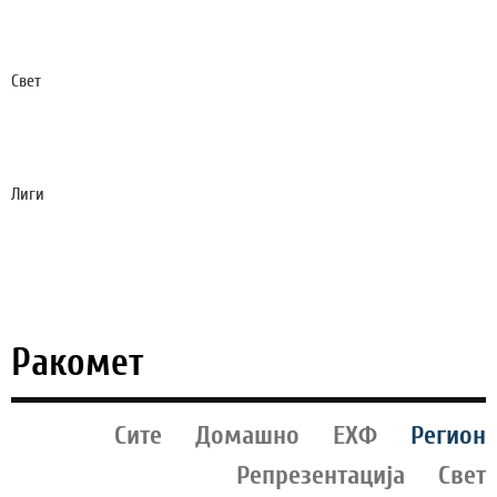
ПО НОВ ТРИУМФ, ДОМАЌИНОТ БРКА -
ИСТОРИСКА ПОБЕДА!
Свет
ЧЕТИРИ БОМБИ ЗА МЕСИ, РОНАЛДО БИЛ
ПРОГОНУВАН, СУДИЈА ДОБИЛ 6.000 СМРТНИ
ЗАКАНИ
Лиги
ЏАБЕ РАДУВАЊЕ: СИТИ ЈА ОДБИ ПРВАТА ПОНУДА
НА БАРСА ЗА НАЈДОБРИОТ ФУДБАЛЕР НА СП
2026!
Ракомет
Сите
Домашно
ЕХФ
Регион
Репрезентација
Свет