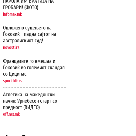
ПАРОЛА ИМ ВРАТИЈА НА
ГРОБАРИ! (ФОТО)
infomax.mk
Одложено судењето на
Ѓоковиќ - падна сајтот на
австралискиот суд!
novosti.rs
Французите го вмешаа и
Ѓоковиќ во големиот скандал
со Циципас!
sport.blic.rs
Атлетика на македонски
начин: Урнебесен старт со -
предност (ВИДЕО)
off.net.mk