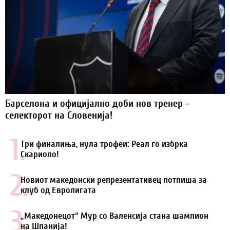
Барселона и официјално доби нов тренер -
селекторот на Словенија!
1.
Три финалиња, нула трофеи: Реал го избрка
Скариоло!
2.
Новиот македонски репрезентативец потпиша за
клуб од Евролигата
3.
„Македонецот“ Мур со Валенсија стана шампион
на Шпанија!