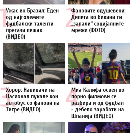
1.
2.
Ужас во Бразил: Еден
Фановите одушевени:
од најголемите
Дилета во бикини ги
фудбалски таленти
„запали“ социјалните
прегази пешак
мрежи (ФОТО)
(ВИДЕО)
3.
4.
Хорор: Навивачи на
Миа Калифа освен во
Насионал пукале кон
порно филмови се
автобус со фанови на
разбира и од фудбал
Тигре (ВИДЕО)
- дебело заработи на
Шпанија (ВИДЕО)