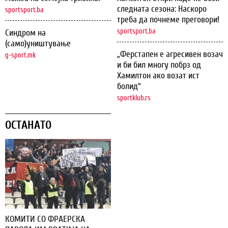
следната сезона: Наскоро
sportsport.ba
треба да почнеме преговори!
sportsport.ba
Синдром на
(само)уништување
„Ферстапен е агресивен возач
g-sport.mk
и би бил многу побрз од
Хамилтон ако возат ист
болид“
sportklub.rs
ОСТАНАТО
КОМИТИ СО ФРАЕРСКА