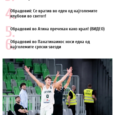
4.
Обрадовиќ: Се вратив во еден од најголемите
клубови во светот!
5.
Обрадовиќ во Атина пречекан како крал! (ВИДЕО)
6.
Обрадовиќ во Панатинаикос носи една од
најголемите српски ѕвезди