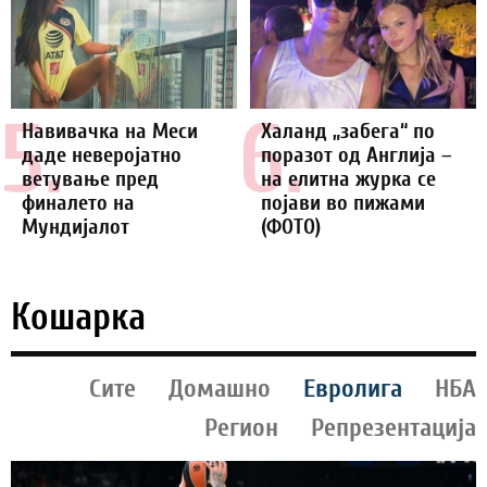
5.
6.
Навивачка на Меси
Халанд „забега“ по
даде неверојатно
поразот од Англија –
ветување пред
на елитна журка се
финалето на
појави во пижами
Мундијалот
(ФОТО)
Кошарка
Сите
Домашно
Евролига
НБА
Регион
Репрезентација