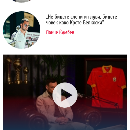
„Не бидете слепи и глуви, бидете
човек како Крсте Велкоски“
Панче Ќумбев