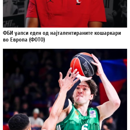
ФБИ уапси еден од најталентираните кошаркари
во Европа (ФОТО)