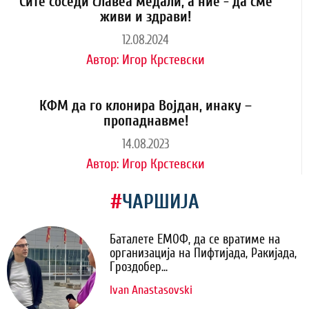
Сите соседи славеа медали, а ние - да сме
живи и здрави!
12.08.2024
Автор:
Игор Крстевски
КФМ да го клонира Војдан, инаку –
пропаднавме!
14.08.2023
Автор:
Игор Крстевски
#
ЧАРШИЈА
Баталете ЕМОФ, да се вратиме на
организација на Пифтијада, Ракијада,
Гроздобер...
Ivan Anastasovski