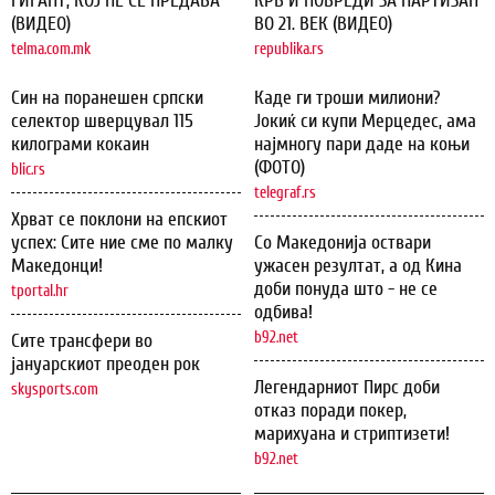
ГИГАНТ, КОЈ НЕ СЕ ПРЕДАВА
КРВ И ПОВРЕДИ ЗА ПАРТИЗАН
(ВИДЕО)
ВО 21. ВЕК (ВИДЕО)
telma.com.mk
republika.rs
Син на поранешен српски
Каде ги троши милиони?
селектор шверцувал 115
Јокиќ си купи Мерцедес, ама
килограми кокаин
најмногу пари даде на коњи
(ФОТО)
blic.rs
telegraf.rs
Хрват се поклони на епскиот
успех: Сите ние сме по малку
Со Македонија оствари
Македонци!
ужасен резултат, а од Кина
доби понуда што - не се
tportal.hr
одбива!
b92.net
Сите трансфери во
јануарскиот преоден рок
Легендарниот Пирс доби
skysports.com
отказ поради покер,
марихуана и стриптизети!
b92.net