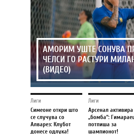
АМОРИМ УШТЕ СОНУВА П
ЧЕЛСИ ГО РАСТУРИ МИЛА
(ВИДЕО)
Лиги
Лиги
Симеоне откри што
Арсенал активира
се случува со
„бомба“: Гимарае
Алварез: Клубот
потпиша за
донесе одлука!
шампионот!