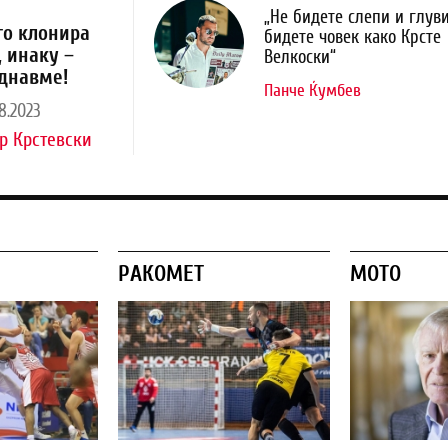
„Не бидете слепи и глуви
го клонира
бидете човек како Крсте
, инаку –
Велкоски“
днавме!
Панче Ќумбев
8.2023
р Крстевски
РАКОМЕТ
МОТО