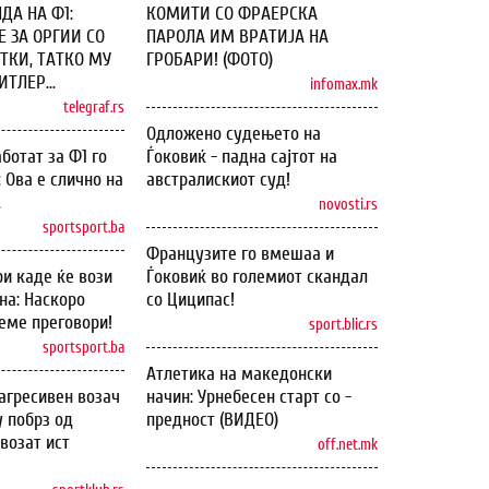
ДА НА Ф1:
КОМИТИ СО ФРАЕРСКА
 ЗА ОРГИИ СО
ПАРОЛА ИМ ВРАТИЈА НА
ТКИ, ТАТКО МУ
ГРОБАРИ! (ФОТО)
ТЛЕР...
infomax.mk
telegraf.rs
Одложено судењето на
ботат за Ф1 го
Ѓоковиќ - падна сајтот на
: Ова е слично на
австралискиот суд!
.
novosti.rs
sportsport.ba
Французите го вмешаа и
и каде ќе вози
Ѓоковиќ во големиот скандал
на: Наскоро
со Циципас!
еме преговори!
sport.blic.rs
sportsport.ba
Атлетика на македонски
агресивен возач
начин: Урнебесен старт со -
у побрз од
предност (ВИДЕО)
возат ист
off.net.mk