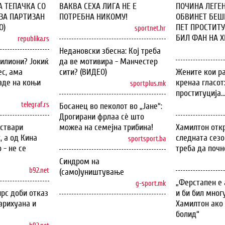
А ТЕПАЧКА СО
ВАКВА СЕХА ЛИГА НЕ Е
ПОЧИНА ЛЕГЕН
ЗА ПАРТИЗАН
ПОТРЕБНА НИКОМУ!
ОБВИНЕТ БЕШЕ
О)
ПЕТ ПРОСТИТУ
sportnet.hr
БИЛ ФАН НА ХИ
republika.rs
Недановски збесна: Кој треба
илиони? Јокиќ
да ве мотивира - Манчестер
с, ама
сити? (ВИДЕО)
Жените кои ра
аде на коњи
кренаа гласот
sportplus.mk
проституција..
telegraf.rs
Босанец во пеколот во „Јане“:
Дрогирани фрлаа сѐ што
оствари
можеа на семејна трибина!
Хамилтон откр
, а од Кина
следната сезо
sportsport.ba
 - не се
треба да почн
Синдром на
b92.net
(само)уништување
„Ферстапен е 
g-sport.mk
рс доби отказ
и би бил мног
арихуана и
Хамилтон ако 
болид“