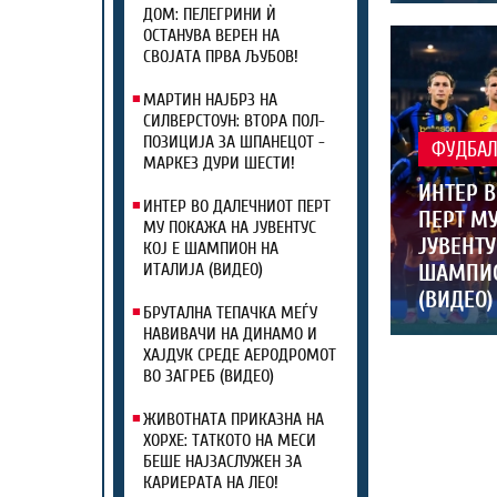
ДОМ: ПЕЛЕГРИНИ Ѝ
ОСТАНУВА ВЕРЕН НА
СВОЈАТА ПРВА ЉУБОВ!
МАРТИН НАЈБРЗ НА
СИЛВЕРСТОУН: ВТОРА ПОЛ-
ПОЗИЦИЈА ЗА ШПАНЕЦОТ -
ФУДБА
МАРКЕЗ ДУРИ ШЕСТИ!
ИНТЕР 
ИНТЕР ВО ДАЛЕЧНИОТ ПЕРТ
ПЕРТ М
МУ ПОКАЖА НА ЈУВЕНТУС
ЈУВЕНТУ
КОЈ Е ШАМПИОН НА
ШАМПИО
ИТАЛИЈА (ВИДЕО)
(ВИДЕО)
БРУТАЛНА ТЕПАЧКА МЕЃУ
НАВИВАЧИ НА ДИНАМО И
ХАЈДУК СРЕДЕ АЕРОДРОМОТ
ВО ЗАГРЕБ (ВИДЕО)
ЖИВОТНАТА ПРИКАЗНА НА
ХОРХЕ: ТАТКОТО НА МЕСИ
БЕШЕ НАЈЗАСЛУЖЕН ЗА
КАРИЕРАТА НА ЛЕО!