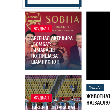
ФУДБАЛ
АРСЕНАЛ АКТИВИРА
„БОМБА“:
ГИМАРАЕШ
ПОТПИША ЗА
ШАМПИОНОТ!
ФУДБАЛ
ЖИВОТНАТ
ФУДБАЛ
НАЈЗАСЛУ
ТИКВЕШ ГОСТУВА КАЈ