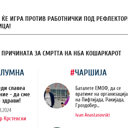
 ЌЕ ИГРА ПРОТИВ РАБОТНИЧКИ ПОД РЕФЛЕКТОР
ИЦА!
 ПРИЧИНАТА ЗА СМРТТА НА НБА КОШАРКАРОТ
ОЛУМНА
#
ЧАРШИЈА
еди славеа
Баталете ЕМОФ, да се
ние - да сме
вратиме на организација
на Пифтијада, Ракијада,
 здрави!
Гроздобер...
8.2024
Ivan Anastasovski
р Крстевски