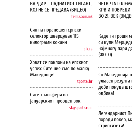
ВАРДАР – ПАДНАТИОТ ГИГАНТ,
ЧЕТВРТА ГОЛЕМ
КОЈ НЕ СЕ ПРЕДАВА (ВИДЕО)
КРВ И ПОВРЕДИ 
ВО 21. ВЕК (ВИДЕ
telma.com.mk
Син на поранешен српски
селектор шверцувал 115
Каде ги троши м
килограми кокаин
си купи Мерцеде
најмногу пари д
blic.rs
(ФОТО)
Хрват се поклони на епскиот
успех: Сите ние сме по малку
Македонци!
Со Македонија 
ужасен резултат
tportal.hr
доби понуда што
одбива!
Сите трансфери во
јануарскиот преоден рок
skysports.com
Легендарниот Пи
поради покер, м
стриптизети!