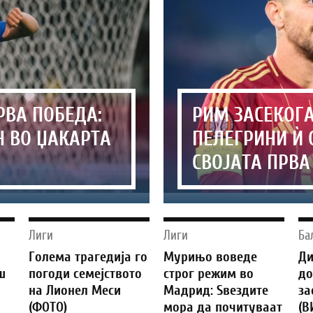
РВА ПОБЕДА:
РИМ ЗАСЕКОГ
Н ВО ЏАКАРТА
ПЕЛЕГРИНИ Ѝ 
СВОЈАТА ПРВА
Лиги
Лиги
Ба
Голема трагедија го
Мурињо воведе
Ди
ш
погоди семејството
строг режим во
до
на Лионел Меси
Мадрид: Ѕвездите
за
(ФОТО)
мора да почитуваат
(В