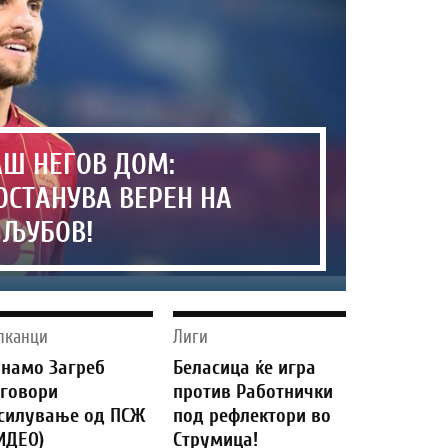
АШ НЕГОВ ДОМ:
ОСТАНУВА ВЕРЕН НА
 ЉУБОВ!
лканци
Лиги
намо Загреб
Беласица ќе игра
говори
против Работнички
силување од ПСЖ
под рефлектори во
ИДЕО)
Струмица!