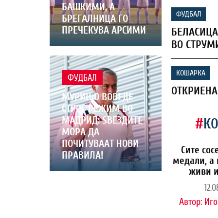
БАШКИМИ, А
ФУДБАЛ
БРЕГАЛНИЦА ГО
ПРЕЧЕКУВА АРСИМИ
БЕЛАСИЦА
ВО СТРУМ
КОШАРКА
ФУДБАЛ
ОТКРИЕНА
МУРИЊО ВОВЕДЕ
СТРОГ РЕЖИМ ВО
МАДРИД: ЅВЕЗДИТЕ
#
К
МОРА ДА
ПОЧИТУВААТ НОВИ
Сите сос
ПРАВИЛА!
медали, а 
живи и
12.0
Автор:
Иго