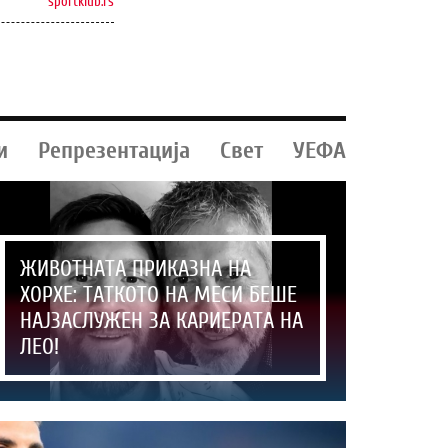
sportklub.rs
и
Репрезентација
Свет
УЕФА
ЖИВОТНАТА ПРИКАЗНА НА
ХОРХЕ: ТАТКОТО НА МЕСИ БЕШЕ
НАЈЗАСЛУЖЕН ЗА КАРИЕРАТА НА
ЛЕО!