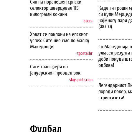
Син на поранешен српски
селектор шверцувал 115
Каде ги троши м
килограми кокаин
си купи Мерцеде
најмногу пари д
blic.rs
(ФОТО)
Хрват се поклони на епскиот
успех: Сите ние сме по малку
Македонци!
Со Македонија 
ужасен резултат
tportal.hr
доби понуда што
одбива!
Сите трансфери во
јануарскиот преоден рок
skysports.com
Легендарниот Пи
поради покер, м
стриптизети!
Фудбал