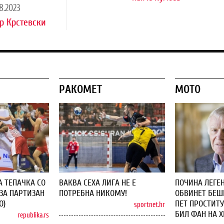
8.2023
р Крстевски
РАКОМЕТ
МОТО
А ТЕПАЧКА СО
ВАКВА СЕХА ЛИГА НЕ Е
ПОЧИНА ЛЕГЕН
ЗА ПАРТИЗАН
ПОТРЕБНА НИКОМУ!
ОБВИНЕТ БЕШЕ
О)
ПЕТ ПРОСТИТУ
sportnet.hr
БИЛ ФАН НА ХИ
republika.rs