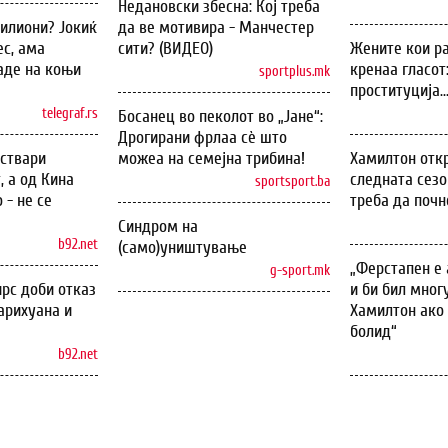
Недановски збесна: Кој треба
илиони? Јокиќ
да ве мотивира - Манчестер
с, ама
сити? (ВИДЕО)
Жените кои ра
аде на коњи
кренаа гласот
sportplus.mk
проституција..
telegraf.rs
Босанец во пеколот во „Јане“:
Дрогирани фрлаа сѐ што
оствари
можеа на семејна трибина!
Хамилтон откр
, а од Кина
следната сезо
sportsport.ba
 - не се
треба да почн
Синдром на
b92.net
(само)уништување
„Ферстапен е 
g-sport.mk
рс доби отказ
и би бил мног
арихуана и
Хамилтон ако 
болид“
b92.net