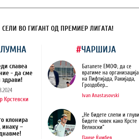
Е СЕЛИ ВО ГИГАНТ ОД ПРЕМИЕР ЛИГАТА!
ОЛУМНА
#
ЧАРШИЈА
еди славеа
Баталете ЕМОФ, да се
ние - да сме
вратиме на организација
на Пифтијада, Ракијада,
 здрави!
Гроздобер...
8.2024
Ivan Anastasovski
р Крстевски
„Не бидете слепи и глуви
го клонира
бидете човек како Крсте
, инаку –
Велкоски“
днавме!
Панче Ќумбев