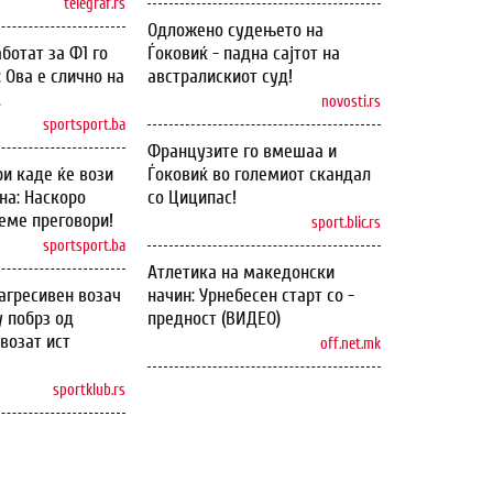
telegraf.rs
Одложено судењето на
ботат за Ф1 го
Ѓоковиќ - падна сајтот на
: Ова е слично на
австралискиот суд!
.
novosti.rs
sportsport.ba
Французите го вмешаа и
и каде ќе вози
Ѓоковиќ во големиот скандал
на: Наскоро
со Циципас!
еме преговори!
sport.blic.rs
sportsport.ba
Атлетика на македонски
агресивен возач
начин: Урнебесен старт со -
у побрз од
предност (ВИДЕО)
возат ист
off.net.mk
sportklub.rs