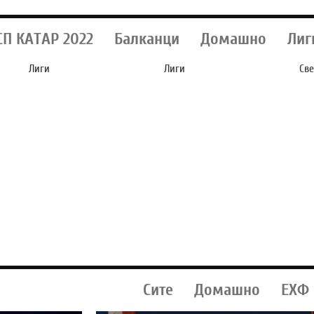
СП КАТАР 2022
Балканци
Домашно
Лиг
Лиги
Лиги
Све
ШПАНСКИОТ
ЧУДНА СИТУАЦИЈА
М
СУПЕРКУП ПРЕД
ВО БАРСЕЛОНА:
НА
НОВА ЕРА - ГО
ДВАЈЦА КАПИТЕНИ
ОС
МЕНУВА МЕСТОТО,
СИ ЗАМИНАА
М
ДАТУМОТ И
ЛЕТОВО, ТРЕТИОТ Е
С
КОНТИНЕНТОТ
ТЕШКО ПОВРЕДЕН
Сите
Домашно
ЕХФ