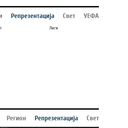
и
Репрезентација
Свет
УЕФА
т
Лиги
ЕСИ И ПО КРАЈОТ
АРАУХО СЕ СЕЛИ ВО
 КАРИЕРАТА ЌЕ
ГИГАНТ ОД
ТАНЕ ВО ИНТЕР
ПРЕМИЕР ЛИГАТА!
АЈАМИ, НО НЕ ВО
ПОРТСКА УЛОГА
Регион
Репрезентација
Свет