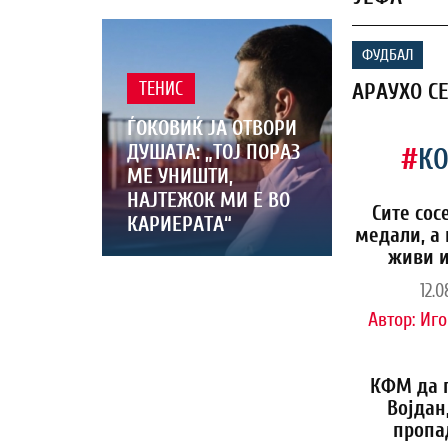
ФУДБАЛ
АРАУХО С
ТЕНИС
ЃОКОВИЌ ЈА ОТВОРИ
ДУШАТА: „ТОЈ ПОРАЗ
#
К
МЕ УНИШТИ,
НАЈТЕЖОК МИ Е ВО
Сите сос
КАРИЕРАТА“
медали, а 
живи и
12.0
Автор:
Иго
КФМ да 
Војдан
пропа