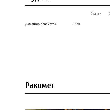
Сите
Домашно првенство
Лиги
ТИКВЕШ ГОСТУВА
ЧЕЛСИ ИМА
КАЈ БАШКИМИ, А
НЕВЕРОЈАТЕН
БРЕГАЛНИЦА ГО
ПРОБЛЕМ - 41
ПРЕЧЕКУВА
ФУДБАЛЕР ВО
АРСИМИ
ПРВИОТ ТИМ
Ракомет