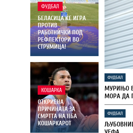
ФУДБАЛ
БЕЛАСИЦА ЌЕ ИГРА
ПРОТИВ
РАБОТНИЧКИ ПОД
РЕФЛЕКТОРИ ВО
СТРУМИЦА!
ФУДБАЛ
МУРИЊО В
КОШАРКА
МОРА ДА 
ОТКРИЕНА
ПРИЧИНАТА ЗА
ФУДБАЛ
СМРТТА НА НБА
КОШАРКАРОТ
ЉУБОВНИЦ
УЕФА