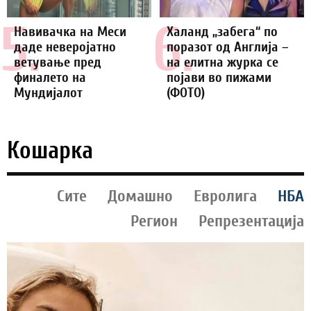
5.
6.
Навивачка на Меси
Халанд „забега“ по
даде неверојатно
поразот од Англија –
ветување пред
на елитна журка се
финалето на
појави во пижами
Мундијалот
(ФОТО)
Кошарка
Сите
Домашно
Евролига
НБА
Регион
Репрезентација