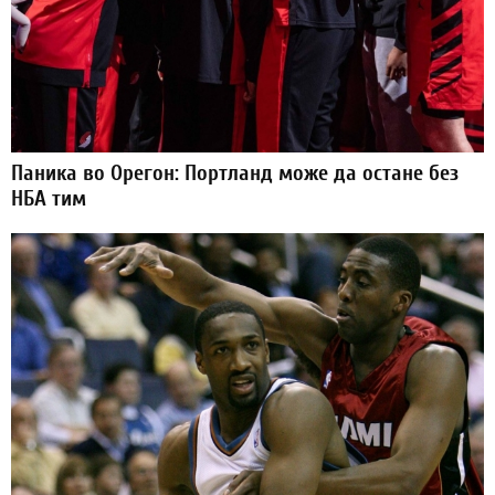
Паника во Орегон: Портланд може да остане без
НБА тим