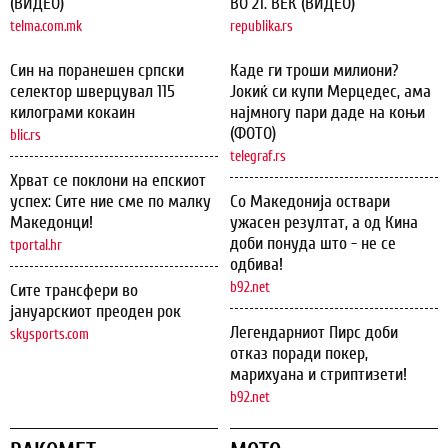
(ВИДЕО)
ВО 21. ВЕК (ВИДЕО)
telma.com.mk
republika.rs
Син на поранешен српски
Каде ги троши милиони?
селектор шверцувал 115
Јокиќ си купи Мерцедес, ама
килограми кокаин
најмногу пари даде на коњи
(ФОТО)
blic.rs
telegraf.rs
Хрват се поклони на епскиот
успех: Сите ние сме по малку
Со Македонија оствари
Македонци!
ужасен резултат, а од Кина
доби понуда што - не се
tportal.hr
одбива!
b92.net
Сите трансфери во
јануарскиот преоден рок
Легендарниот Пирс доби
skysports.com
отказ поради покер,
марихуана и стриптизети!
b92.net