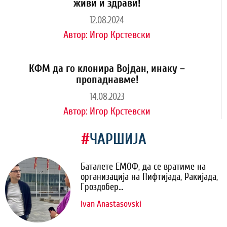
живи и здрави!
12.08.2024
Автор:
Игор Крстевски
КФМ да го клонира Војдан, инаку –
пропаднавме!
14.08.2023
Автор:
Игор Крстевски
#
ЧАРШИЈА
Баталете ЕМОФ, да се вратиме на
организација на Пифтијада, Ракијада,
Гроздобер...
Ivan Anastasovski