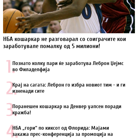
НБА кошаркар не разговарал со соиграчите кои
заработувале помалку од 5 милиони!
1.
Познато колку пари ќе заработува Леброн Џејмс
во Филаделфија
2.
Крај на сагата: Леброн го избра новиот тим - и ги
изненади сите
3.
Поранешен кошаркар на Денвер уапсен поради
кражба!
4.
НБА „гори“ по киксот од Флорида: Мајами
закажа прес-конференција за промоција на