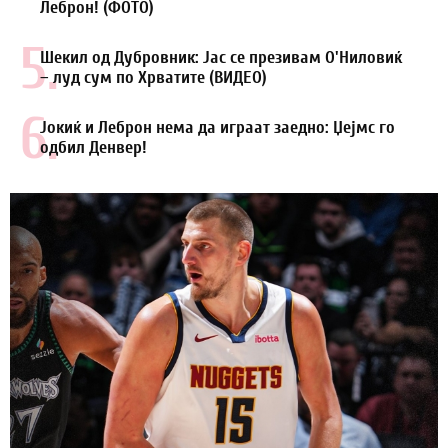
Леброн! (ФОТО)
5.
Шекил од Дубровник: Јас се презивам О'Ниловиќ
– луд сум по Хрватите (ВИДЕО)
6.
Јокиќ и Леброн нема да играат заедно: Џејмс го
одбил Денвер!