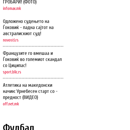
ГРОБАРИ! (ФОТО)
infomax.mk
Одложено судењето на
Ѓоковиќ - падна сајтот на
австралискиот суд!
novosti.rs
Французите го вмешаа и
Ѓоковиќ во големиот скандал
со Циципас!
sport.blic.rs
Атлетика на македонски
начин: Урнебесен старт со -
предност (ВИДЕО)
off.net.mk
Фудбал