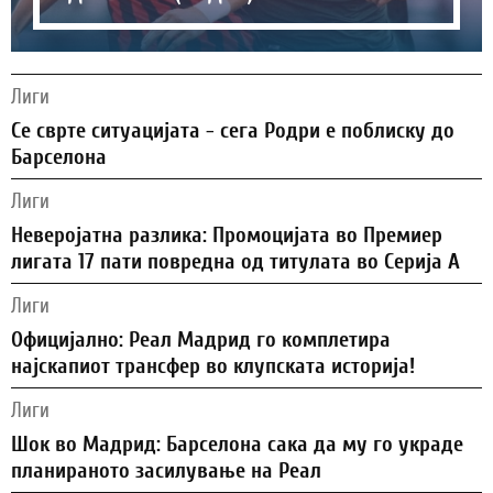
Лиги
Се сврте ситуацијата - сега Родри е поблиску до
Барселона
Лиги
Неверојатна разлика: Промоцијата во Премиер
лигата 17 пати повредна од титулата во Серија А
Лиги
Официјално: Реал Мадрид го комплетира
најскапиот трансфер во клупската историја!
Лиги
Шок во Мадрид: Барселона сака да му го украде
планираното засилување на Реал