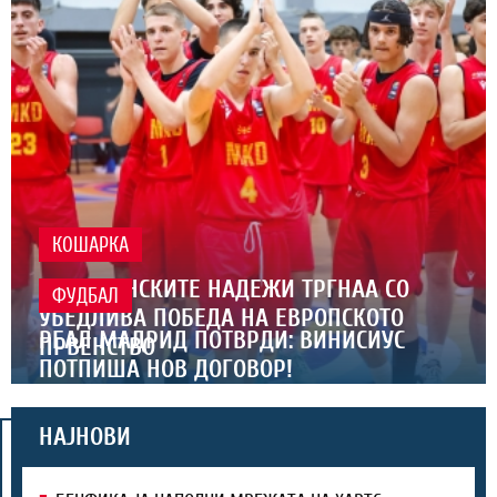
КОШАРКА
МАКЕДОНСКИТЕ НАДЕЖИ ТРГНАА СО
ФУДБАЛ
УБЕДЛИВА ПОБЕДА НА ЕВРОПСКОТО
РЕАЛ МАДРИД ПОТВРДИ: ВИНИСИУС
ПРВЕНСТВО
ПОТПИША НОВ ДОГОВОР!
НАЈНОВИ