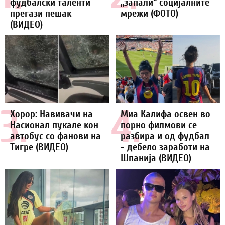
фудбалски таленти
„запали“ социјалните
прегази пешак
мрежи (ФОТО)
(ВИДЕО)
3.
4.
Хорор: Навивачи на
Миа Калифа освен во
Насионал пукале кон
порно филмови се
автобус со фанови на
разбира и од фудбал
Тигре (ВИДЕО)
- дебело заработи на
Шпанија (ВИДЕО)