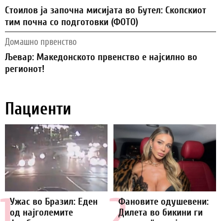
Стоилов ја започна мисијата во Бутел: Скопскиот
тим почна со подготовки (ФОТО)
Домашно првенство
Љевар: Македонското првенство е најсилно во
регионот!
Пациенти
1.
2.
Ужас во Бразил: Еден
Фановите одушевени:
од најголемите
Дилета во бикини ги