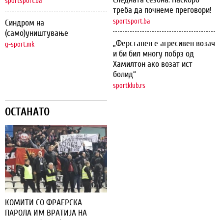
sportsport.ba
треба да почнеме преговори!
sportsport.ba
Синдром на
(само)уништување
„Ферстапен е агресивен возач
g-sport.mk
и би бил многу побрз од
Хамилтон ако возат ист
болид“
sportklub.rs
ОСТАНАТО
КОМИТИ СО ФРАЕРСКА
ПАРОЛА ИМ ВРАТИЈА НА