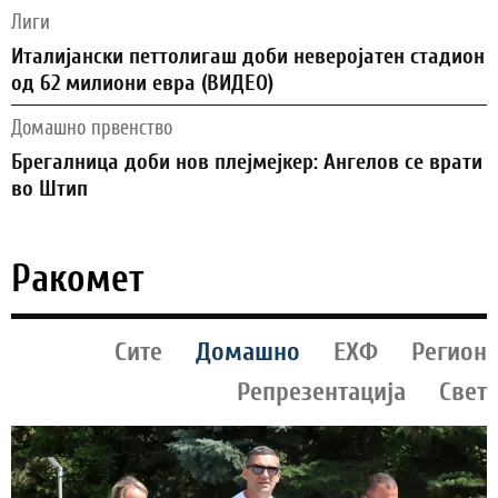
Лиги
Италијански петтолигаш доби неверојатен стадион
од 62 милиони евра (ВИДЕО)
Домашно првенство
Брегалница доби нов плејмејкер: Ангелов се врати
во Штип
Ракомет
Сите
Домашно
ЕХФ
Регион
Репрезентација
Свет