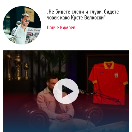
„Не бидете слепи и глуви, бидете
човек како Крсте Велкоски“
Панче Ќумбев