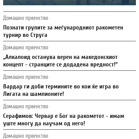
Домашно првенство
Познати групите за меѓународниот ракометен
турнир во Струга
Домашно првенство
„Алкалоид останува верен на македонскиот
концепт - странците се додадена вредност!“
Домашно првенство
Вардар ги доби термините во кои ќе игра во
Лигата на шампионите!
Домашно првенство
Серафимов: Червар е Бог на ракометот - имам
уште многу да научам од него!
Домашно првенство