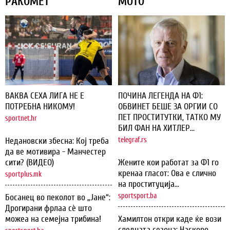
РАКОМЕТ
МОТО
ВАКВА СЕХА ЛИГА НЕ Е
ПОЧИНА ЛЕГЕНДА НА Ф1:
ПОТРЕБНА НИКОМУ!
ОБВИНЕТ БЕШЕ ЗА ОРГИИ СО
ПЕТ ПРОСТИТУТКИ, ТАТКО МУ
sportnet.hr
БИЛ ФАН НА ХИТЛЕР...
Недановски збесна: Кој треба
telegraf.rs
да ве мотивира - Манчестер
сити? (ВИДЕО)
Жените кои работат за Ф1 го
кренаа гласот: Ова е слично
sportplus.mk
на проституција...
sportsport.ba
Босанец во пеколот во „Јане“:
Дрогирани фрлаа сѐ што
можеа на семејна трибина!
Хамилтон откри каде ќе вози
следната сезона: Наскоро