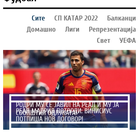
Сите
СП КАТАР 2022
Балканци
Домашно
Лиги
Репрезентација
Свет
УЕФА
РОДРИ МУ СЕ ЈАВИЛ НА РЕАЛ И МУ ЈА
РЕАЛ МАДРИД ПОТВРДИ: ВИНИСИУС
СООПШТИЛ ОДЛУКАТА!
ПОТПИША НОВ ДОГОВОР!