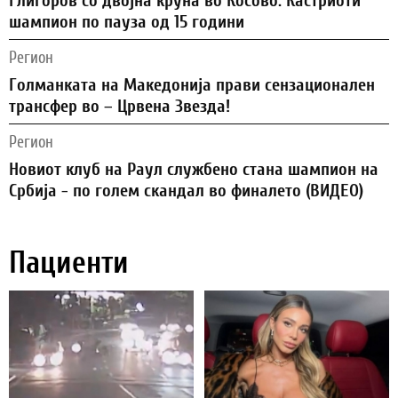
Глигоров со двојна круна во Косово: Кастриоти
шампион по пауза од 15 години
Регион
Голманката на Македонија прави сензационален
трансфер во – Црвена Звезда!
Регион
Новиот клуб на Раул службено стана шампион на
Србија - по голем скандал во финалето (ВИДЕО)
Пациенти