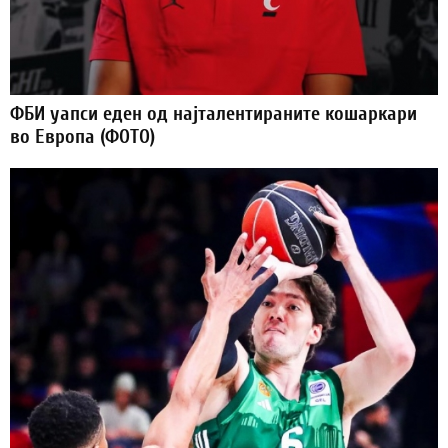
ФБИ уапси еден од најталентираните кошаркари
во Европа (ФОТО)