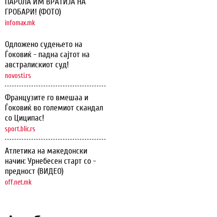
ПАРОЛА ИМ ВРАТИЈА НА
ГРОБАРИ! (ФОТО)
infomax.mk
Одложено судењето на
Ѓоковиќ - падна сајтот на
австралискиот суд!
novosti.rs
Французите го вмешаа и
Ѓоковиќ во големиот скандал
со Циципас!
sport.blic.rs
Атлетика на македонски
начин: Урнебесен старт со -
предност (ВИДЕО)
off.net.mk