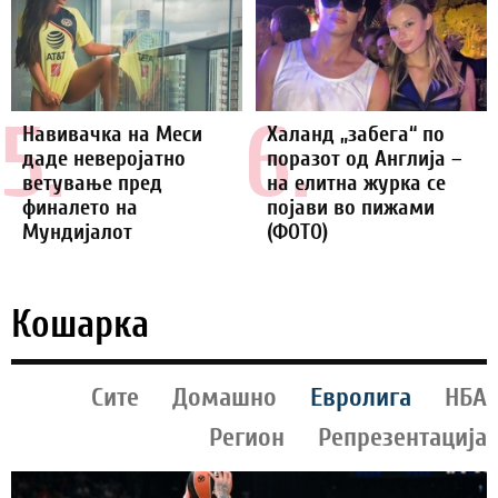
5.
6.
Навивачка на Меси
Халанд „забега“ по
даде неверојатно
поразот од Англија –
ветување пред
на елитна журка се
финалето на
појави во пижами
Мундијалот
(ФОТО)
Кошарка
Сите
Домашно
Евролига
НБА
Регион
Репрезентација