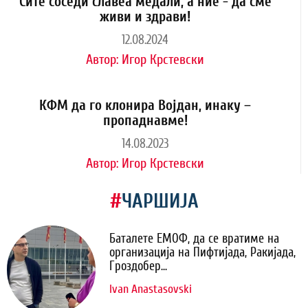
Сите соседи славеа медали, а ние - да сме
живи и здрави!
12.08.2024
Автор:
Игор Крстевски
КФМ да го клонира Војдан, инаку –
пропаднавме!
14.08.2023
Автор:
Игор Крстевски
#
ЧАРШИЈА
Баталете ЕМОФ, да се вратиме на
организација на Пифтијада, Ракијада,
Гроздобер...
Ivan Anastasovski