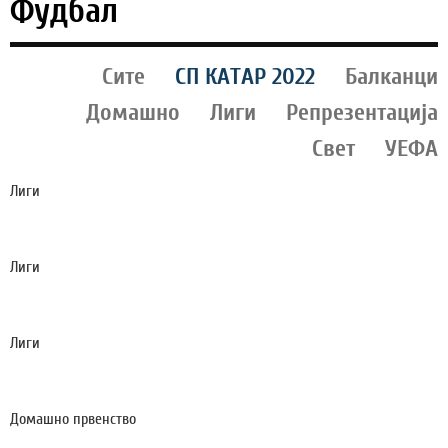
Фудбал
Сите
СП КАТАР 2022
Балканци
Домашно
Лиги
Репрезентација
Свет
УЕФА
Лиги
ФИОРЕНТИНА СЕ ПОФАЛИ, „КРАЛОТ“
МАСТАНТУОНО ЌЕ ИГРА ВО ФИРЕНЦА! (ВИДЕО)
Лиги
СИТИ ЈА ОДБИ ПРВАТА ПОНУДА НА БАРСА ЗА
РОДРИ!
Лиги
ЕНДРИК ОДИ НА ПОЗАЈМИЦА ВО ПРЕМИЕР
ЛИГАТА!?
Домашно првенство
СИЛЕКС Ѝ ГОСТУВА НА ШКЕНДИЈА (А): КРАТОВЦИ