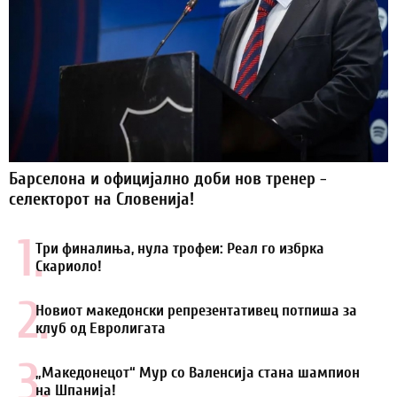
Барселона и официјално доби нов тренер -
селекторот на Словенија!
1.
Три финалиња, нула трофеи: Реал го избрка
Скариоло!
2.
Новиот македонски репрезентативец потпиша за
клуб од Евролигата
3.
„Македонецот“ Мур со Валенсија стана шампион
на Шпанија!