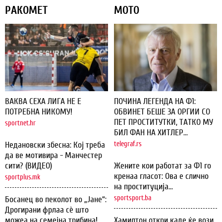
РАКОМЕТ
МОТО
ВАКВА СЕХА ЛИГА НЕ Е
ПОЧИНА ЛЕГЕНДА НА Ф1:
ПОТРЕБНА НИКОМУ!
ОБВИНЕТ БЕШЕ ЗА ОРГИИ СО
ПЕТ ПРОСТИТУТКИ, ТАТКО МУ
sportnet.hr
БИЛ ФАН НА ХИТЛЕР...
Недановски збесна: Кој треба
telegraf.rs
да ве мотивира - Манчестер
сити? (ВИДЕО)
Жените кои работат за Ф1 го
кренаа гласот: Ова е слично
sportplus.mk
на проституција...
sportsport.ba
Босанец во пеколот во „Јане“:
Дрогирани фрлаа сѐ што
можеа на семејна трибина!
Хамилтон откри каде ќе вози