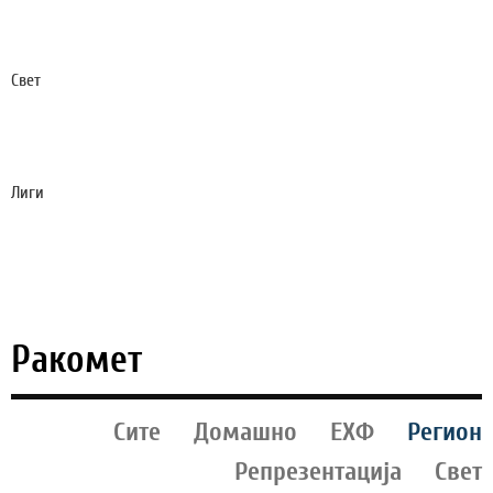
ПО НОВ ТРИУМФ, ДОМАЌИНОТ БРКА -
ИСТОРИСКА ПОБЕДА!
Свет
ЧЕТИРИ БОМБИ ЗА МЕСИ, РОНАЛДО БИЛ
ПРОГОНУВАН, СУДИЈА ДОБИЛ 6.000 СМРТНИ
ЗАКАНИ
Лиги
ЏАБЕ РАДУВАЊЕ: СИТИ ЈА ОДБИ ПРВАТА ПОНУДА
НА БАРСА ЗА НАЈДОБРИОТ ФУДБАЛЕР НА СП
2026!
Ракомет
Сите
Домашно
ЕХФ
Регион
Репрезентација
Свет