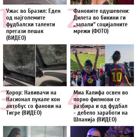
1.
2.
Ужас во Бразил: Еден
Фановите одушевени:
од најголемите
Дилета во бикини ги
фудбалски таленти
„запали“ социјалните
прегази пешак
мрежи (ФОТО)
(ВИДЕО)
3.
4.
Хорор: Навивачи на
Миа Калифа освен во
Насионал пукале кон
порно филмови се
автобус со фанови на
разбира и од фудбал
Тигре (ВИДЕО)
- дебело заработи на
Шпанија (ВИДЕО)