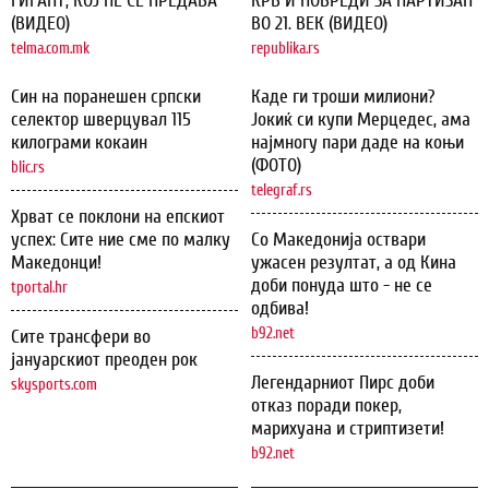
ГИГАНТ, КОЈ НЕ СЕ ПРЕДАВА
КРВ И ПОВРЕДИ ЗА ПАРТИЗАН
(ВИДЕО)
ВО 21. ВЕК (ВИДЕО)
telma.com.mk
republika.rs
Син на поранешен српски
Каде ги троши милиони?
селектор шверцувал 115
Јокиќ си купи Мерцедес, ама
килограми кокаин
најмногу пари даде на коњи
(ФОТО)
blic.rs
telegraf.rs
Хрват се поклони на епскиот
успех: Сите ние сме по малку
Со Македонија оствари
Македонци!
ужасен резултат, а од Кина
доби понуда што - не се
tportal.hr
одбива!
b92.net
Сите трансфери во
јануарскиот преоден рок
Легендарниот Пирс доби
skysports.com
отказ поради покер,
марихуана и стриптизети!
b92.net