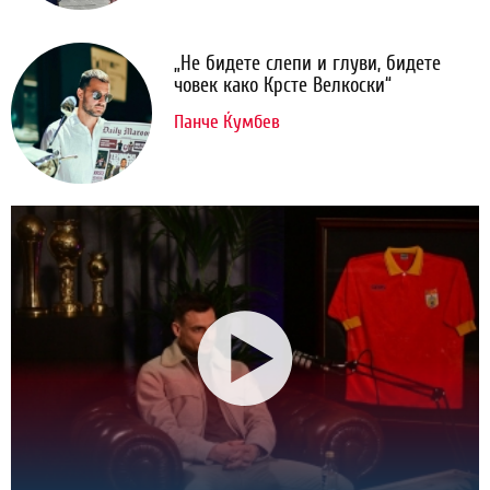
„Не бидете слепи и глуви, бидете
човек како Крсте Велкоски“
Панче Ќумбев