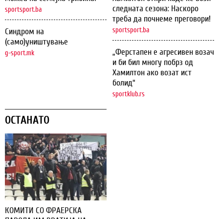
следната сезона: Наскоро
sportsport.ba
треба да почнеме преговори!
sportsport.ba
Синдром на
(само)уништување
„Ферстапен е агресивен возач
g-sport.mk
и би бил многу побрз од
Хамилтон ако возат ист
болид“
sportklub.rs
ОСТАНАТО
КОМИТИ СО ФРАЕРСКА