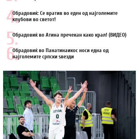
4.
Обрадовиќ: Се вратив во еден од најголемите
клубови во светот!
5.
Обрадовиќ во Атина пречекан како крал! (ВИДЕО)
6.
Обрадовиќ во Панатинаикос носи една од
најголемите српски ѕвезди