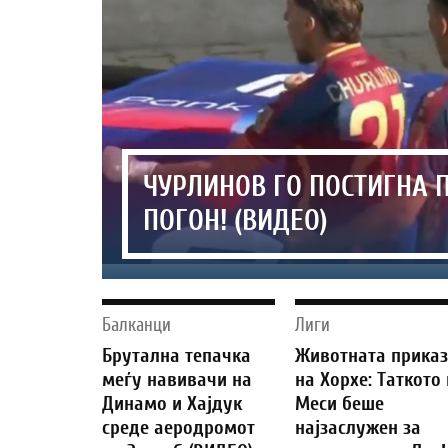
ЧУРЛИНОВ ГО ПОСТИГНА П
ПОГОН! (ВИДЕО)
Балканци
Лиги
Брутална тепачка
Животната прика
меѓу навивачи на
на Хорхе: Таткото
Динамо и Хајдук
Меси беше
среде аеродромот
најзаслужен за