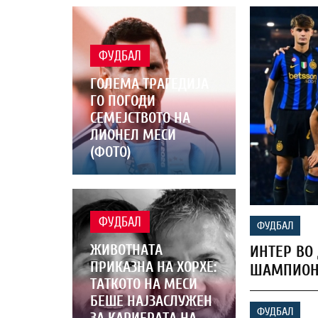
ФУДБАЛ
ГОЛЕМА ТРАГЕДИЈА
ГО ПОГОДИ
СЕМЕЈСТВОТО НА
ЛИОНЕЛ МЕСИ
(ФОТО)
ФУДБАЛ
ФУДБАЛ
ЖИВОТНАТА
ИНТЕР ВО
ПРИКАЗНА НА ХОРХЕ:
ШАМПИОН 
ТАТКОТО НА МЕСИ
БЕШЕ НАЈЗАСЛУЖЕН
ФУДБАЛ
ЗА КАРИЕРАТА НА