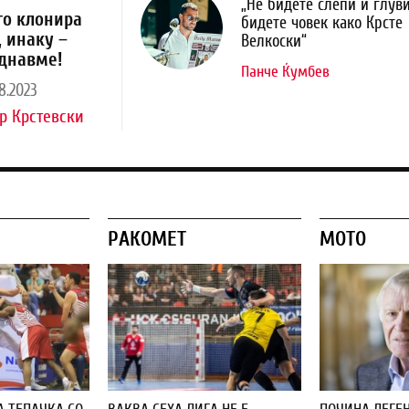
„Не бидете слепи и глуви
го клонира
бидете човек како Крсте
, инаку –
Велкоски“
днавме!
Панче Ќумбев
8.2023
р Крстевски
РАКОМЕТ
МОТО