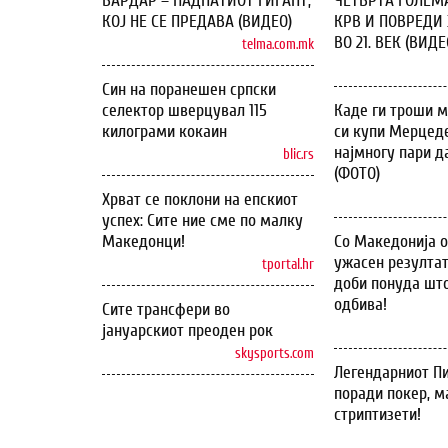
ВАРДАР – ПАДНАТИОТ ГИГАНТ,
ЧЕТВРТА ГОЛЕМ
КОЈ НЕ СЕ ПРЕДАВА (ВИДЕО)
КРВ И ПОВРЕДИ 
ВО 21. ВЕК (ВИДЕ
telma.com.mk
Син на поранешен српски
селектор шверцувал 115
Каде ги троши м
килограми кокаин
си купи Мерцеде
најмногу пари д
blic.rs
(ФОТО)
Хрват се поклони на епскиот
успех: Сите ние сме по малку
Македонци!
Со Македонија 
ужасен резултат
tportal.hr
доби понуда што
одбива!
Сите трансфери во
јануарскиот преоден рок
skysports.com
Легендарниот Пи
поради покер, м
стриптизети!