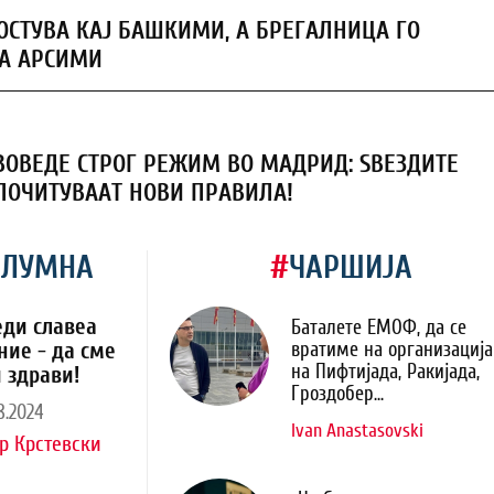
ОСТУВА КАЈ БАШКИМИ, А БРЕГАЛНИЦА ГО
А АРСИМИ
ОВЕДЕ СТРОГ РЕЖИМ ВО МАДРИД: ЅВЕЗДИТЕ
ПОЧИТУВААТ НОВИ ПРАВИЛА!
ОЛУМНА
#
ЧАРШИЈА
еди славеа
Баталете ЕМОФ, да се
ние - да сме
вратиме на организација
на Пифтијада, Ракијада,
 здрави!
Гроздобер...
8.2024
Ivan Anastasovski
р Крстевски