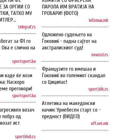
ДА НА Ф1:
КОМИТИ СО ФРАЕРСКА
 ЗА ОРГИИ СО
ПАРОЛА ИМ ВРАТИЈА НА
ТКИ, ТАТКО МУ
ГРОБАРИ! (ФОТО)
ТЛЕР...
infomax.mk
telegraf.rs
Одложено судењето на
ботат за Ф1 го
Ѓоковиќ - падна сајтот на
: Ова е слично на
австралискиот суд!
.
novosti.rs
sportsport.ba
Французите го вмешаа и
и каде ќе вози
Ѓоковиќ во големиот скандал
на: Наскоро
со Циципас!
еме преговори!
sport.blic.rs
sportsport.ba
Атлетика на македонски
агресивен возач
начин: Урнебесен старт со -
у побрз од
предност (ВИДЕО)
возат ист
off.net.mk
sportklub.rs