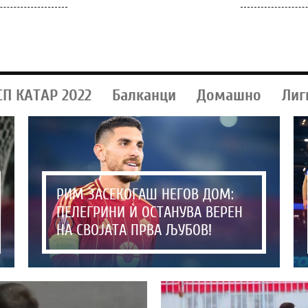
СП КАТАР 2022
Балканци
Домашно
Лиг
РИМ ЗАСЕКОГАШ НЕГОВ ДОМ:
ПЕЛЕГРИНИ Ѝ ОСТАНУВА ВЕРЕН
НА СВОЈАТА ПРВА ЉУБОВ!