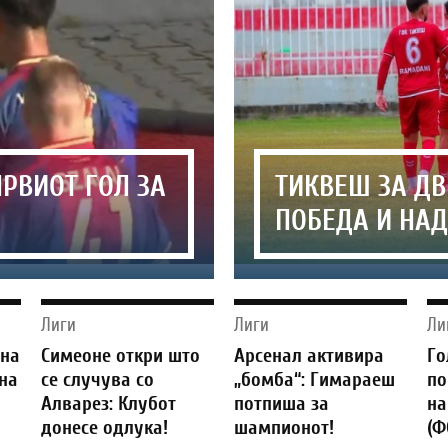
РВИОТ ГОЛ ЗА
ТИКВЕШ ЗА ДВ
ПОБЕДА И НА
Лиги
Лиги
Ли
зна
Симеоне откри што
Арсенал активира
Го
 на
се случува со
„бомба“: Гимараеш
по
Алварез: Клубот
потпиша за
на
донесе одлука!
шампионот!
(Ф