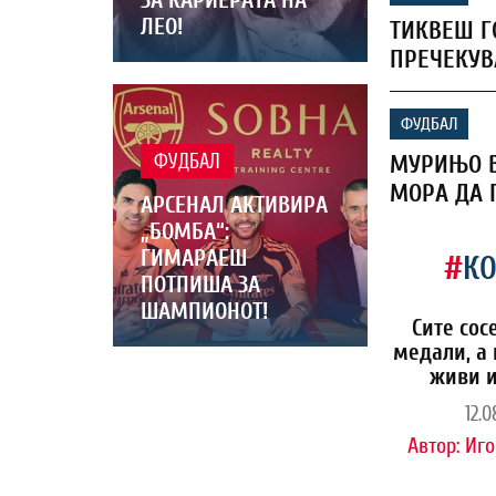
ЛЕО!
ТИКВЕШ Г
ПРЕЧЕКУВ
ФУДБАЛ
МУРИЊО В
ФУДБАЛ
МОРА ДА 
АРСЕНАЛ АКТИВИРА
„БОМБА“:
ГИМАРАЕШ
#
К
ПОТПИША ЗА
ШАМПИОНОТ!
Сите сос
медали, а 
живи и
12.0
Автор:
Иго