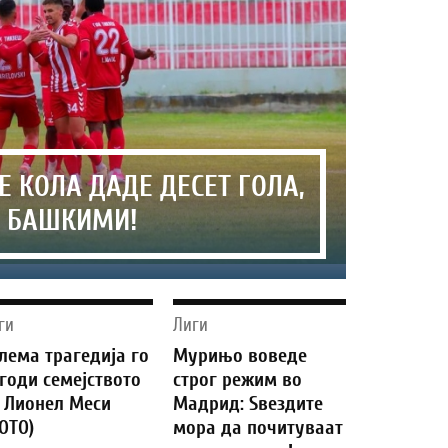
Е КОЛА ДАДЕ ДЕСЕТ ГОЛА,
Д БАШКИМИ!
ги
Лиги
лема трагедија го
Мурињо воведе
годи семејството
строг режим во
 Лионел Меси
Мадрид: Ѕвездите
ОТО)
мора да почитуваат