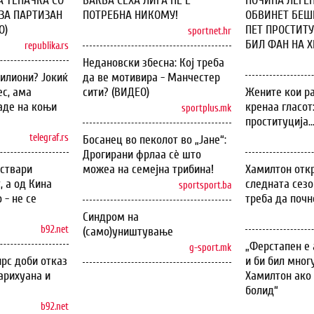
А ТЕПАЧКА СО
ВАКВА СЕХА ЛИГА НЕ Е
ПОЧИНА ЛЕГЕН
ЗА ПАРТИЗАН
ПОТРЕБНА НИКОМУ!
ОБВИНЕТ БЕШЕ
О)
ПЕТ ПРОСТИТУ
sportnet.hr
БИЛ ФАН НА ХИ
republika.rs
Недановски збесна: Кој треба
илиони? Јокиќ
да ве мотивира - Манчестер
с, ама
сити? (ВИДЕО)
Жените кои ра
аде на коњи
кренаа гласот
sportplus.mk
проституција..
telegraf.rs
Босанец во пеколот во „Јане“:
Дрогирани фрлаа сѐ што
оствари
можеа на семејна трибина!
Хамилтон откр
, а од Кина
следната сезо
sportsport.ba
 - не се
треба да почн
Синдром на
b92.net
(само)уништување
„Ферстапен е 
g-sport.mk
рс доби отказ
и би бил мног
арихуана и
Хамилтон ако 
болид“
b92.net