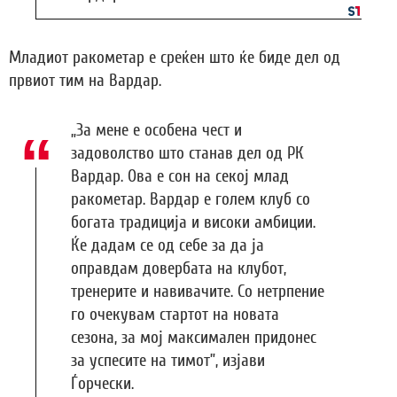
Младиот ракометар е среќен што ќе биде дел од
првиот тим на Вардар.
„За мене е особена чест и
задоволство што станав дел од РК
Вардар. Ова е сон на секој млад
ракометар. Вардар е голем клуб со
богата традиција и високи амбиции.
Ќе дадам се од себе за да ја
оправдам довербата на клубот,
тренерите и навивачите. Со нетрпение
го очекувам стартот на новата
сезона, за мој максимален придонес
за успесите на тимот”, изјави
Ѓорчески.