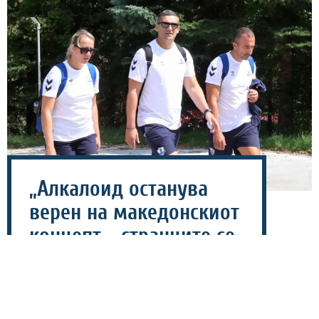
„Алкалоид останува
верен на македонскиот
концепт - странците се
додадена вредност!“
06 август 2026 - 11:42