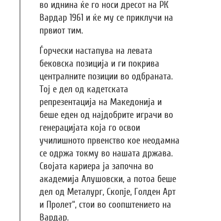
во иднина ќе го носи дресот на РК
Вардар 1961 и ќе му се приклучи на
првиот тим.
Ѓорчески настапува на левата
бековска позиција и ги покрива
централните позиции во одбраната.
Тој е дел од кадетската
репрезентација на Македонија и
беше еден од најдобрите играчи во
генерацијата која го освои
училишното првенство кое неодамна
се одржа токму во нашата држава.
Својата кариера ја започна во
академија Алушовски, а потоа беше
дел од Металург, Скопје, Голден Арт
и Пролет“, стои во соопштението на
Вардар.