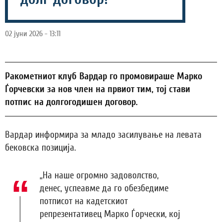
02 јуни 2026 - 13:11
Ракометниот клуб Вардар го промовираше Марко
Ѓорчевски за нов член на првиот тим, тој стави
потпис на долгогодишен договор.
Вардар информира за младо засилување на левата
бековска позиција.
„На наше огромно задоволство,
денес, успеавме да го обезбедиме
потписот на кадетскиот
репрезентативец Марко Ѓорчески, кој