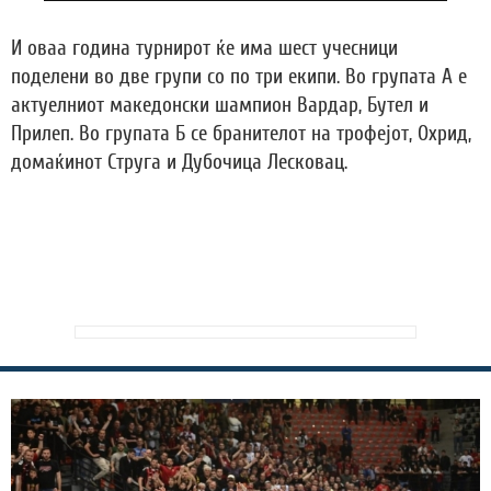
И оваа година турнирот ќе има шест учесници
поделени во две групи со по три екипи. Во групата А е
актуелниот македонски шампион Вардар, Бутел и
Прилеп. Во групата Б се бранителот на трофејот, Охрид,
домаќинот Струга и Дубочица Лесковац.