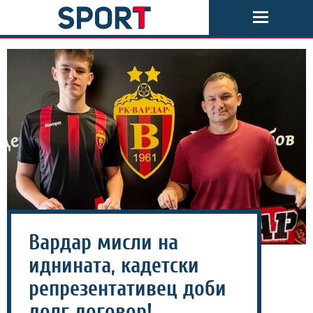
Вардар мисли на
иднината, кадетски
репрезентативец доби
долг договор!