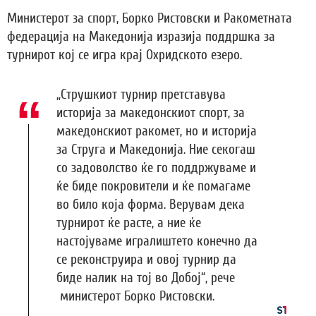
Министерот за спорт, Борко Ристовски и Ракометната
федерација на Македонија изразија поддршка за
турнирот кој се игра крај Охридското езеро.
„Струшкиот турнир претставува
историја за македонскиот спорт, за
македонскиот ракомет, но и историја
за Струга и Македонија. Ние секогаш
со задоволство ќе го поддржуваме и
ќе биде покровители и ќе помагаме
во било која форма. Верувам дека
турнирот ќе расте, а ние ќе
настојуваме игралиштето конечно да
се реконструира и овој турнир да
биде налик на тој во Добој“, рече
министерот Борко Ристовски.