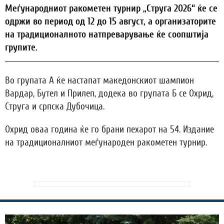
Меѓународниот ракометен турнир „Струга 2026“ ќе се
одржи во период од 12 до 15 август, а организаторите
на традиционалното натпреварување ќе соопштија
групите.
Во групата А ќе настапат македонскиот шампион
Вардар, Бутел и Прилеп, додека во групата Б се Охрид,
Струга и српска Дубочица.
Охрид оваа година ќе го брани пехарот на 54. Издание
на традиционалниот меѓународен ракометен турнир.