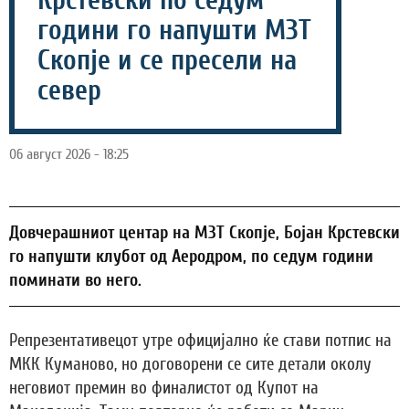
Крстевски по седум
години го напушти МЗТ
Скопје и се пресели на
север
06 август 2026 - 18:25
Довчерашниот центар на МЗТ Скопје, Бојан Крстевски
го напушти клубот од Аеродром, по седум години
поминати во него.
Репрезентативецот утре официјално ќе стави потпис на
МКК Куманово, но договорени се сите детали околу
неговиот премин во финалистот од Купот на