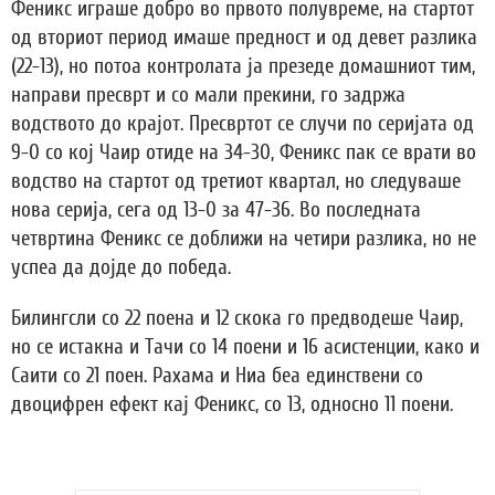
Феникс играше добро во првото полувреме, на стартот
од вториот период имаше предност и од девет разлика
(22-13), но потоа контролата ја презеде домашниот тим,
направи пресврт и со мали прекини, го задржа
водството до крајот. Пресвртот се случи по серијата од
9-0 со кој Чаир отиде на 34-30, Феникс пак се врати во
водство на стартот од третиот квартал, но следуваше
нова серија, сега од 13-0 за 47-36. Во последната
четвртина Феникс се доближи на четири разлика, но не
успеа да дојде до победа.
Билингсли со 22 поена и 12 скока го предводеше Чаир,
но се истакна и Тачи со 14 поени и 16 асистенции, како и
Саити со 21 поен. Рахама и Ниа беа единствени со
двоцифрен ефект кај Феникс, со 13, односно 11 поени.