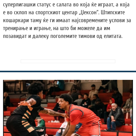
суперлигашки статус е салата во која ќе играат, а која
е во склоп на спортскиот центар „Џексон“. Штипските
кошаркари таму ќе ги имаат најсовремените услови за
тренирање и играње, на што би можеле да им
позавидат и далеку поголемите тимови од елитата.