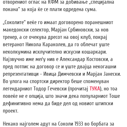
отворениот оглас на КФМ за добивање „специјална
покана“ за која ќе се плати одредена сума.
„Соколите“ веќе го имаат договорено поранешниот
македонски селектор, Марјан Србиновски, за нов
тренер, а се очекува дресот на овој клуб, покрај
ветеранот Никола Караколев, да го облечат уште
неколкумина исклучително искусни кошаркари.
Најзвучно име меѓу нив е Александар Костовски, а
пред потпис на договор се и уште двајца некогашни
репрезентативци - Ивица Димчевски и Марјан Јанески.
Во улога на спортски директор беше споменуван
легендарниот Тодор Гечевски (прочитај
ТУКА
), но тоа
повеќе не е опција, што значи дека популарниот Тоше
дефинитивно нема да биде дел од новиот штипски
проект.
Некако најголем адут на Соколи 1933 во борбата за