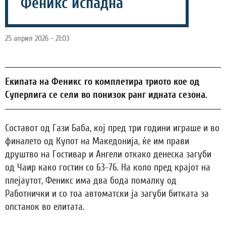
Феникс испадна
25 април 2026 - 21:03
Екипата на Феникс го комплетира триото кое од
Суперлига се сели во понизок ранг идната сезона.
Составот од Гази Баба, кој пред три години играше и во
финалето од Купот на Македонија, ќе им прави
друштво на Гостивар и Ангели откако денеска загуби
од Чаир како гостин со 63-76. На коло пред крајот на
плејаутот, Феникс има два бода помалку од
Работнички и со тоа автоматски ја загуби битката за
опстанок во елитата.