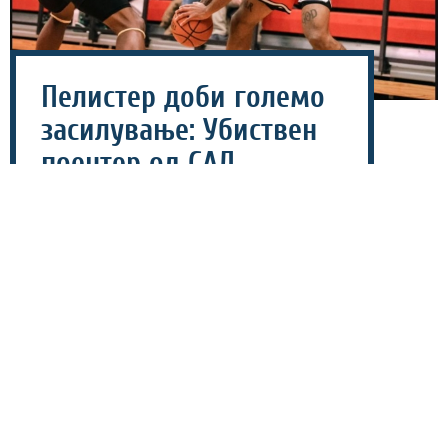
Пелистер доби големо
засилување: Убиствен
поентер од САД
пристигна во Битола!
06 август 2026 - 10:13
Екипата на Пелистер продолжува со засилувањето
на ростерот за новата сезона, откако денеска потврди
дека нов член на битолскиот тим е американскиот
бек-шутер, Камрон Мекдауел.