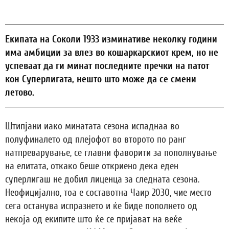
Екипата на Соколи 1933 изминативе неколку години
има амбиции за влез во кошаркарскиот крем, но не
успеваат да ги минат последните пречки на патот
кон Суперлигата, нешто што може да се смени
летово.
Штипјани иако минатата сезона испаднаа во
полуфиналето од плејофот во второто по ранг
натпреварување, се главни фаворити за пополнување
на елитата, откако беше откриено дека еден
суперлигаш не добил лиценца за следната сезона.
Неофицијално, тоа е составотна Чаир 2030, чие место
сега останува испразнето и ќе биде пополнето од
некоја од екипите што ќе се пријават на веќе