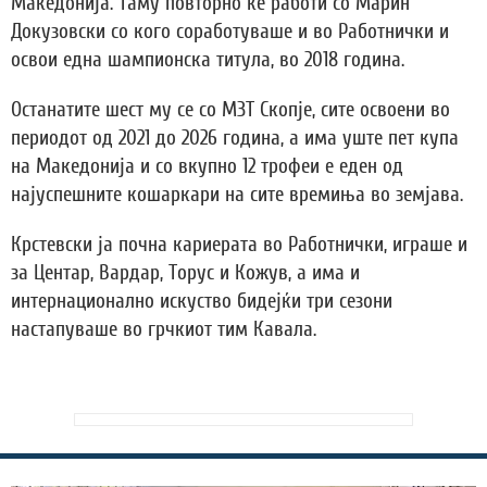
Македонија. Таму повторно ќе работи со Марин
Докузовски со кого соработуваше и во Работнички и
освои една шампионска титула, во 2018 година.
Останатите шест му се со МЗТ Скопје, сите освоени во
периодот од 2021 до 2026 година, а има уште пет купа
на Македонија и со вкупно 12 трофеи е еден од
најуспешните кошаркари на сите времиња во земјава.
Крстевски ја почна кариерата во Работнички, играше и
за Центар, Вардар, Торус и Кожув, а има и
интернационално искуство бидејќи три сезони
настапуваше во грчкиот тим Кавала.