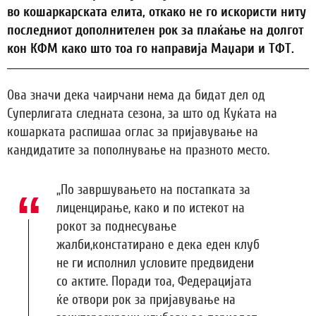
во кошаркарската елита, откако не го искористи ниту
последниот дополнителен рок за плаќање на долгот
кон КФМ како што тоа го направија Маџари и ТФТ.
Ова значи дека чаирчани нема да бидат дел од
Суперлигата следната сезона, за што од Куќата на
кошарката распишаа оглас за пријавување на
кандидатите за пополнување на празното место.
„По завршувањето на постапката за
лиценцирање, како и по истекот на
рокот за поднесување
жалби,констатирано е дека еден клуб
не ги исполнил условите предвидени
со актите. Поради тоа, Федерацијата
ќе отвори рок за пријавување на