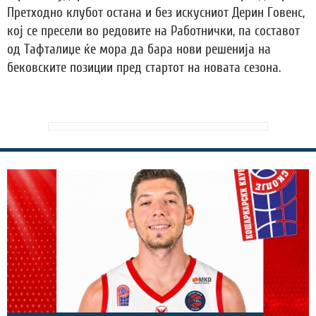
Претходно клубот остана и без искусниот Дерин Говенс,
кој се пресели во редовите на Работнички, па составот
од Тафталиџе ќе мора да бара нови решенија на
бековските позиции пред стартот на новата сезона.