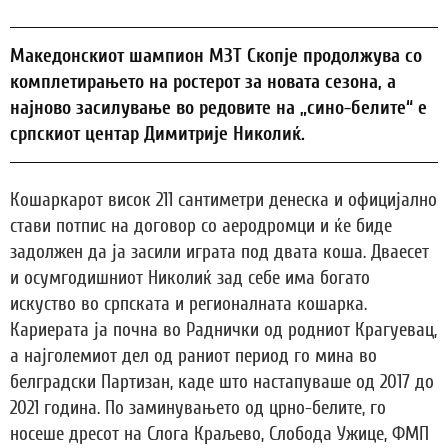
Македонскиот шампион МЗТ Скопје продолжува со
комплетирањето на ростерот за новата сезона, а
најново засилување во редовите на „сино-белите“ е
српскиот центар Димитрије Николиќ.
Кошаркарот висок 211 сантиметри денеска и официјално
стави потпис на договор со аеродромци и ќе биде
задолжен да ја засили играта под двата коша. Дваесет
и осумгодишниот Николиќ зад себе има богато
искуство во српската и регионалната кошарка.
Кариерата ја почна во Раднички од родниот Крагуевац,
а најголемиот дел од раниот период го мина во
белградски Партизан, каде што настапуваше од 2017 до
2021 година. По заминувањето од црно-белите, го
носеше дресот на Слога Краљево, Слобода Ужице, ФМП