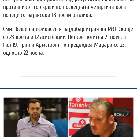
противникот го скрши во последната четвртина кога
поведе со највисоки 18 поени разлика.
Смит беше најефикасен и најдобар играч на МЗТ Скопје
со 23 поени и 12 асистенции, Петков потигна 21 поен, а
Гил 19. Грин и Армстронг го предводеа Маџари со 23,
односно 22 поена.