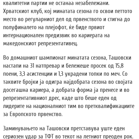
квалитетни партии не останаа незабележани.
Хрватскиот клуб, кој минатата сезона го освои петтото
место во регуларниот дел од првенството и стигна до
полуфиналето на плејофот, ќе биде првиот
интернационален предизвик во кариерата на
македонскиот репрезентативец.
Во домашниот шампионат минатата сезона, Ташовски
настапи на 31 натпревар и бележеше просек од 15,8
поени, 3,3 асистенции и 1,3 украдени топки по меч. Со
таквите бројки ја одигра најдобрата сезона во својата
досегашна кариера, а добрата форма ја пренесе и во
репрезентативниот дрес, каде што беше еден од
лидерите на националниот тим во претквалификациите
за Европското првенство.
Заминувањето на Ташовски претставува уште еден
сериозен удар за ТФТ во текот на летниот преоден рок.