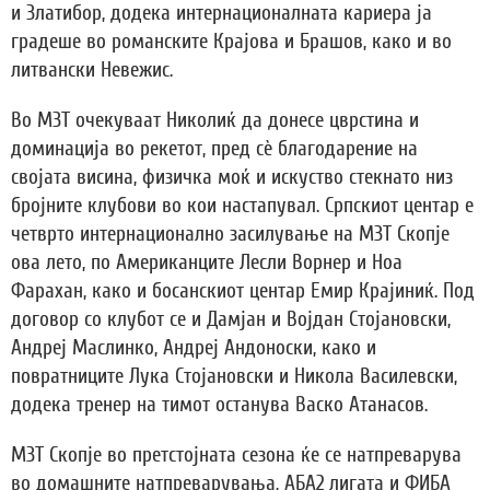
и Златибор, додека интернационалната кариера ја
градеше во романските Крајова и Брашов, како и во
литвански Невежис.
Во МЗТ очекуваат Николиќ да донесе цврстина и
доминација во рекетот, пред сѐ благодарение на
својата висина, физичка моќ и искуство стекнато низ
бројните клубови во кои настапувал. Српскиот центар е
четврто интернационално засилување на МЗТ Скопје
ова лето, по Американците Лесли Ворнер и Ноа
Фарахан, како и босанскиот центар Емир Крајиниќ. Под
договор со клубот се и Дамјан и Војдан Стојановски,
Андреј Маслинко, Андреј Андоноски, како и
повратниците Лука Стојановски и Никола Василевски,
додека тренер на тимот останува Васко Атанасов.
МЗТ Скопје во претстојната сезона ќе се натпреварува
во домашните натпреварувања, АБА2 лигата и ФИБА