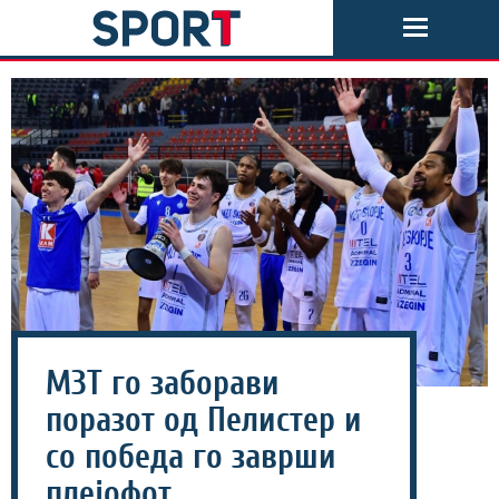
МЗТ го заборави
поразот од Пелистер и
со победа го заврши
плејофот