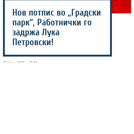
Нов потпис во „Градски
парк“, Работнички го
задржа Лука
Петровски!
31 јули 2026 - 21:43
Кошаркарскиот клуб Работнички информираше дека
ја продолжи соработката со Лука Петровски кои и
следната сезона ќе ги брани боите на тимот од
Градски парк.
Лука Петровски во Работнички пристигна на половина