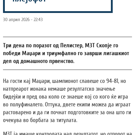
30 април 2026 - 22:43
Три дена по поразот од Пелистер, МЗТ Скопје го
победи Маџари и триумфално го заврши лигашкиот
дел од домашното првенство.
На гости кај Маџари, шампионот славеше со 94-81, но
натпреарот ионака немаше резултатско значење
бидејќи и пред ова коло се знаеше кој со кого ќе игра
во полуфиналето. Оттука, двете екипи можеа да играат
растоварено и да ги почнат подготовките за она што ги
очекува во борбата за титулата.
МЗТ ја имаше контролата над резултатот, но отпорот на