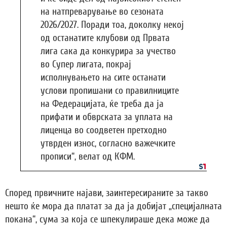
на натпреварување во сезоната
2026/2027. Поради тоа, доколку некој
од останатите клубови од Првата
лига сака да конкурира за учество
во Супер лигата, покрај
исполнувањето на сите останати
услови пропишани со правилниците
на Федерацијата, ќе треба да ја
прифати и обврската за уплата на
лиценца во соодветен претходно
утврден износ, согласно важечките
прописи“, велат од КФМ.
Според првичните најави, заинтересираните за такво
нешто ќе мора да платат за да ја добијат „специјалната
покана“, сума за која се шпекулираше дека може да