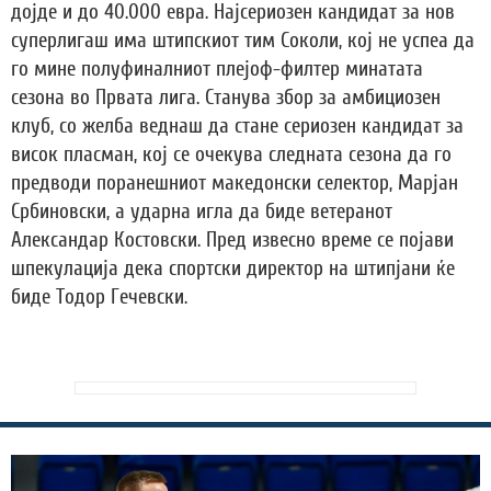
дојде и до 40.000 евра. Најсериозен кандидат за нов
суперлигаш има штипскиот тим Соколи, кој не успеа да
го мине полуфиналниот плејоф-филтер минатата
сезона во Првата лига. Станува збор за амбициозен
клуб, со желба веднаш да стане сериозен кандидат за
висок пласман, кој се очекува следната сезона да го
предводи поранешниот македонски селектор, Марјан
Србиновски, а ударна игла да биде ветеранот
Александар Костовски. Пред извесно време се појави
шпекулација дека спортски директор на штипјани ќе
биде Тодор Гечевски.