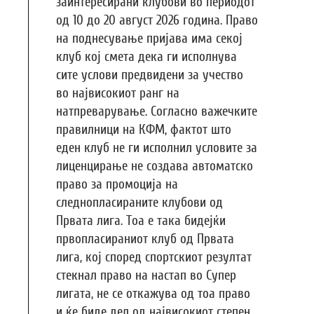
заинтересирани клубови во периодот
од 10 до 20 август 2026 година. Право
на поднесување пријава има секој
клуб кој смета дека ги исполнува
сите услови предвидени за учество
во највисокиот ранг на
натпреварување. Согласно важечките
правилници на КФМ, фактот што
еден клуб не ги исполнил условите за
лиценцирање не создава автоматско
право за промоција на
следнопласираните клубови од
Првата лига. Тоа е така бидејќи
првопласираниот клуб од Првата
лига, кој според спортскиот резултат
стекнал право на настап во Супер
лигата, не се откажува од тоа право
и ќе биде дел од највисокиот степен