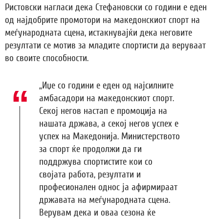
Ристовски нагласи дека Стефановски со години е еден
од најдобрите промотори на македонскиот спорт на
меѓународната сцена, истакнувајќи дека неговите
резултати се мотив за младите спортисти да веруваат
во своите способности.
„Иџе со години е еден од најсилните
амбасадори на македонскиот спорт.
Секој негов настап е промоција на
нашата држава, а секој негов успех е
успех на Македонија. Министерството
за спорт ќе продолжи да ги
поддржува спортистите кои со
својата работа, резултати и
професионален однос ја афирмираат
државата на меѓународната сцена.
Верувам дека и оваа сезона ќе