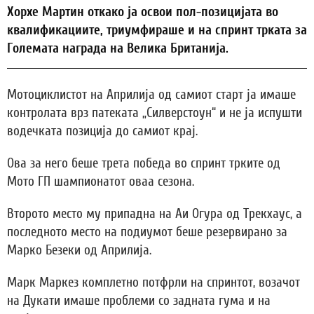
Хорхе Мартин откако ја освои пол-позицијата во
квалификациите, триумфираше и на спринт трката за
Големата награда на Велика Британија.
Мотоциклистот на Априлија од самиот старт ја имаше
контролата врз патеката „Силверстоун“ и не ја испушти
водечката позиција до самиот крај.
Ова за него беше трета победа во спринт трките од
Мото ГП шампионатот оваа сезона.
Второто место му припадна на Аи Огура од Трекхаус, а
последното место на подиумот беше резервирано за
Марко Безеки од Априлија.
Марк Маркез комплетно потфрли на спринтот, возачот
на Дукати имаше проблеми со задната гума и на