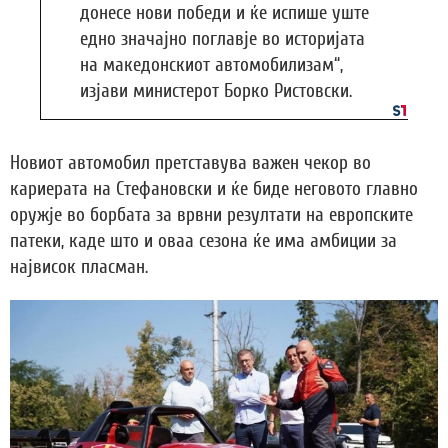
донесе нови победи и ќе испише уште
едно значајно поглавје во историјата
на македонскиот автомобилизам“,
изјави министерот Борко Ристовски.
Новиот автомобил претставува важен чекор во
кариерата на Стефановски и ќе биде неговото главно
оружје во борбата за врвни резултати на европските
патеки, каде што и оваа сезона ќе има амбиции за
највисок пласман.