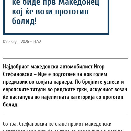
ќе биде прв Македонец
кој ќе вози прототип
болид!
05 август 2026 - 13:52
Најдобриот македонски автомобилист Игор
Стефановски – Иџе е подготвен за нов голем
предизвик во својата кариера. По бројните успеси и
европските титули во ридските трки, искусниот возач
ќе настапува во најелитната категорија со прототип
болид.
Со тоа, Стефановски ќе стане првиот македонски