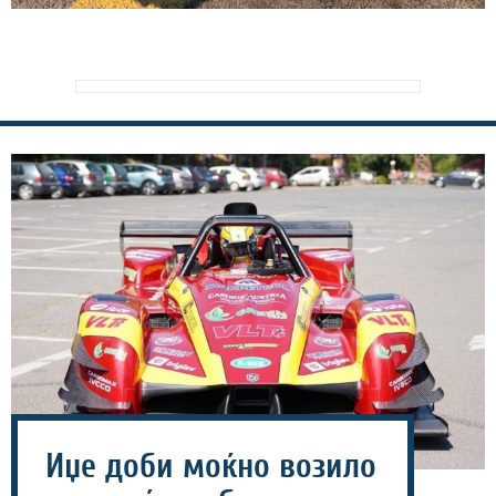
Иџе доби моќно возило