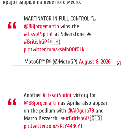
крајот заврши на деветтото место.
MARTINATOR IN FULL CONTROL 🦾
@88jorgemartin
wins the
#TissotSprint
at Silverstone 🔥
#BritishGP
🇬🇧
pic.twitter.com/ksMhQQf0Lk
— MotoGP™🏁 (@MotoGP)
August 8, 2026
Another
#TissotSprint
victory for
@88jorgemartin
as Aprilia also appear
on the podium with
@AiOgura79
and
Marco Bezzecchi 👊
#BritishGP
🇬🇧
pic.twitter.com/sPtY448CYT