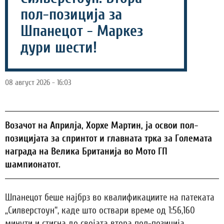
пол-позиција за
Шпанецот - Маркез
дури шести!
08 август 2026 - 16:03
Возачот на Априлја, Хорхе Мартин, ја освои пол-
позицијата за спринтот и главната трка за Големата
награда на Велика Британија во Мото ГП
шампионатот.
Шпанецот беше најбрз во квалификациите на патеката
„Силверстоун“, каде што оствари време од 1:56,160
минути и стигна до својата втора пол-позиција