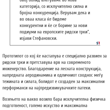
овој болид влегуваме во нова
категорија, со исклучително силна и
бројна конкуренција. Верувам дека и
во оваа класа ќе бидеме
конкурентни и ќе се бориме за нови
подиуми на европските ридски трки“,
изјави Стефановски.
Прототипот со кој ќе настапува е специјално развиен за
ридски трки и претставува врв на современото
инженерство. Благодарение на лесната конструкција,
напредната аеродинамика и одличниот сооднос меѓу
тежината и силата, болидот е создаден за максимални
перформанси на најпредизвикувачките патеки.
Возењето на вакво возило бара исклучителна физичка
подготвеност, големо искуство и максимална