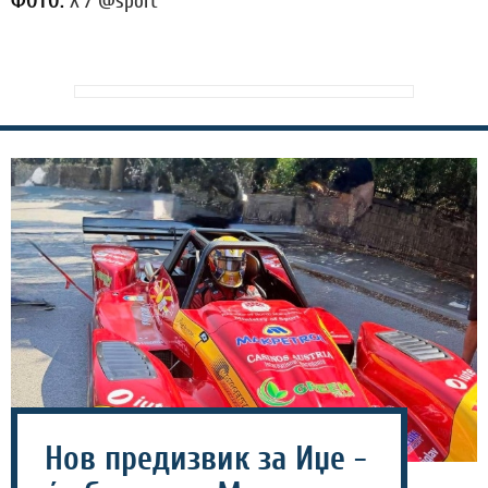
ФОТО:
X / @sport
Нов предизвик за Иџе -