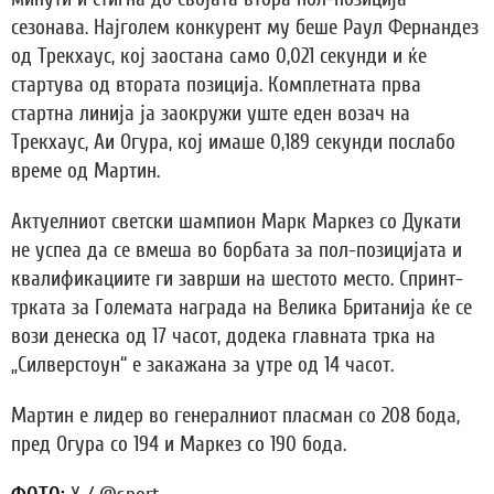
сезонава. Најголем конкурент му беше Раул Фернандез
од Трекхаус, кој заостана само 0,021 секунди и ќе
стартува од втората позиција. Комплетната прва
стартна линија ја заокружи уште еден возач на
Трекхаус, Аи Огура, кој имаше 0,189 секунди послабо
време од Мартин.
Актуелниот светски шампион Марк Маркез со Дукати
не успеа да се вмеша во борбата за пол-позицијата и
квалификациите ги заврши на шестото место. Спринт-
трката за Големата награда на Велика Британија ќе се
вози денеска од 17 часот, додека главната трка на
„Силверстоун“ е закажана за утре од 14 часот.
Мартин е лидер во генералниот пласман со 208 бода,
пред Огура со 194 и Маркез со 190 бода.