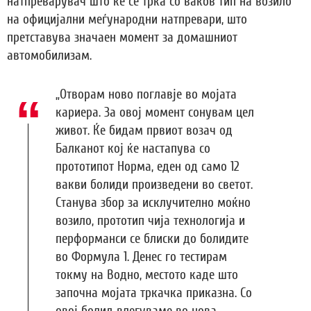
натпреварувач што ќе се трка со ваков тип на возило
на официјални меѓународни натпревари, што
претставува значаен момент за домашниот
автомобилизам.
„Отворам ново поглавје во мојата
кариера. За овој момент сонувам цел
живот. Ќе бидам првиот возач од
Балканот кој ќе настапува со
прототипот Норма, еден од само 12
вакви болиди произведени во светот.
Станува збор за исклучително моќно
возило, прототип чија технологија и
перформанси се блиски до болидите
во Формула 1. Денес го тестирам
токму на Водно, местото каде што
започна мојата тркачка приказна. Со