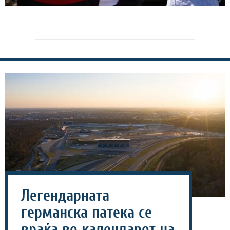
Легендарната
германска патека се
враќа во календарот на