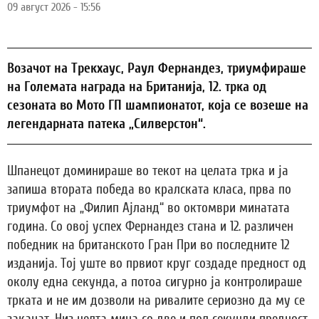
09 август 2026 - 15:56
Возачот на Трекхаус, Раул Фернандез, триумфираше
на Големата награда на Британија, 12. трка од
сезоната во Мото ГП шампионатот, која се возеше на
легендарната патека „Силверстон“.
Шпанецот доминираше во текот на целата трка и ја
запиша втората победа во кралската класа, прва по
триумфот на „Филип Ајланд“ во октомври минатата
година. Со овој успех Фернандез стана и 12. различен
победник на британското Гран При во последните 12
изданија. Toj уште во првиот круг создаде предност од
околу една секунда, а потоа сигурно ја контролираше
трката и не им дозволи на ривалите сериозно да му се
заканат. Низ целта мина со две и пол секунди предност