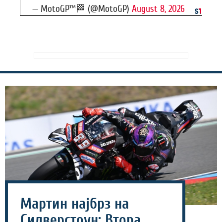
— MotoGP™🏁 (@MotoGP)
August 8, 2026
Мартин најбрз на
Силверстоун: Втора