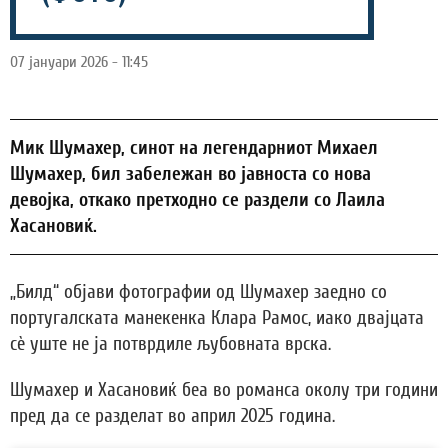
07 јануари 2026 - 11:45
Мик Шумахер, синот на легендарниот Михаел
Шумахер, бил забележан во јавноста со нова
девојка, откако претходно се раздели со Лаила
Хасановиќ.
„Билд“ објави фотографии од Шумахер заедно со
португалската манекенка Клара Рамос, иако двајцата
сè уште не ја потврдиле љубовната врска.
Шумахер и Хасановиќ беа во романса околу три години
пред да се разделат во април 2025 година.