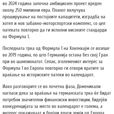
во 2024 година започна амбициозен проект вреден
околу 250 милиони евра. Планот вклучува
проширување на постојните капацитети, изградба на
хотел и нов забавно-моторспортски комплекс, со цел
патеката повторно да ги исполни високите стандарди
на Формула 1.
Последната трка од Формула 1 на Хокенхајм се возеше
во 2019 година, по што Германија остана без свој Гран
при во шампионатот. Сепак, зголемениот интерес за
Формула 1 во Европа повторно ги отвори вратите за
враќање на историските патеки во календарот.
Иако разговорите се во почетна фаза, Доменикали
нагласи дека за враќање на германската трка ќе бидат
потребни значителни финансиски инвестиции, бидејќи
конкуренцијата за место во календарот е голема, а
интерес покажуваат и бројни други земји од Европа,