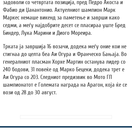
задоволи со четвртата позиција, пред Педро Акоста и
Фабио ди Џанантонио. Актуелниот шампион Марк
Маркес немаше викенд за паметење и заврши како
седми, а меѓу најдобрите десет се пласираа уште Бред
Биндер, Лука Марини и Диого Мореира.
Трката ја завршија 16 возачи, додека меѓу оние кои не
стигнаа до целта беа Аи Огура и Франческо Бањаја. Во
генералниот пласман Хорхе Мартин останува лидер со
240 бодови, 31 повеќе од Марко Бецеки, додека трет е
Аи Огура со 203. Следниот предизвик во Мото ГП
шампионатот е Големата награда на Арагон, која ќе се
вози од 28 до 30 август.