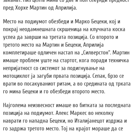
пред Хорхе Мартин од Априлија.
Место на подиумот обезбеди и Марко Бецеки, кој и
покрај неодамнешната скршеница на клучната коска
успеа да заврши на третата позиција. Со второто и
третото место на Мартин и Бецеки, Априлија
комплетираше одличен настап на „Силверстон“. Мартин
имаше проблем уште на стартот, кога поради техничка
непријатност со системот за подигнување на
мотоциклот ја загуби првата позиција. Сепак, брзо се
врати во посакуваниот ритам, а во средината од трката
го мина Бецеки и го обезбеди второто место.
Најголема неизвесност имаше во битката за последната
позиција на подиумот. Алекс Маркес во неколку
наврати го нападна Бецеки, но Италијанецот издржа и
го задржа третото место. Toj на крајот мораше да се