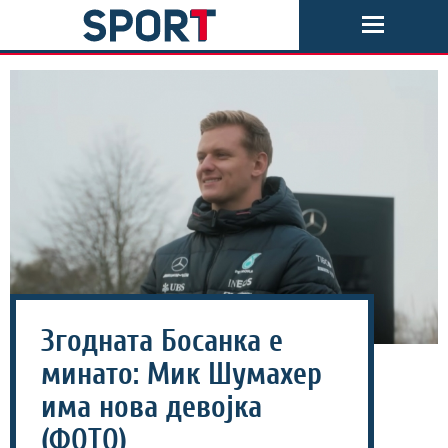
Згодната Босанка е
минато: Мик Шумахер
има нова девојка
(ФОТО)