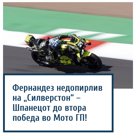
Фернандез недопирлив
на „Силверстон“ –
Шпанецот до втора
победа во Мото ГП!