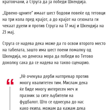
кратовчани, а Струга да ја победи Шкендија.
„Црвено-црните“ имаат шест бодови повеќе од тетовци
на три кола пред крајот, а до крајот на сезоната ги
чекаат дуели и против Струга на 17 мај и Шкендија на
23 мај.
Струга се надева дека може да го освои второто место
на табелата, зашто има шест поени помалку од
Шкендија, но денеска мора да победи во Тетово
доколку сака да се надева на такво сценарио.
„Нѐ очекува дерби натпревар против
многу квалитетен тим. Мислам дека
ќе биде многу интересен меч и
празник за сите љубители на
фудбалот. Што се однесува до нас
како екипа, можам да кажам дека