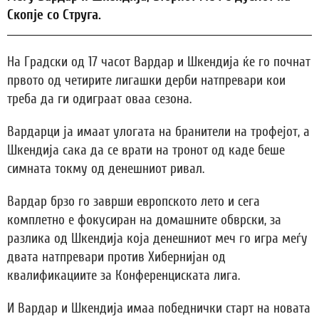
Скопје со Струга.
На Градски од 17 часот Вардар и Шкендија ќе го почнат
првото од четирите лигашки дерби натпревари кои
треба да ги одиграат оваа сезона.
Вардарци ја имаат улогата на бранители на трофејот, а
Шкендија сака да се врати на тронот од каде беше
симната токму од денешниот ривал.
Вардар брзо го заврши европското лето и сега
комплетно е фокусиран на домашните обврски, за
разлика од Шкендија која денешниот меч го игра меѓу
двата натпревари против Хибернијан од
квалификациите за Конференциската лига.
И Вардар и Шкендија имаа победнички старт на новата