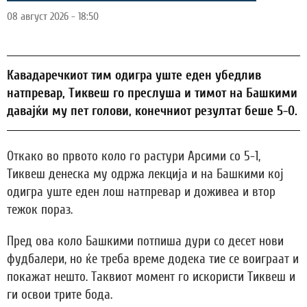
08 август 2026 - 18:50
Кавадаречкиот тим одигра уште еден убедлив
натпревар, Тиквеш го преслуша и тимот на Башкими
давајќи му пет голови, конечниот резултат беше 5-0.
Откако во првото коло го растури Арсими со 5-1,
Тиквеш денеска му одржа лекција и на Башкими кој
одигра уште еден лош натпревар и доживеа и втор
тежок пораз.
Пред ова коло Башкими потпиша дури со десет нови
фудбалери, но ќе треба време додека тие се воиграат и
покажат нешто. Таквиот момент го искористи Тиквеш и
ги освои трите бода.