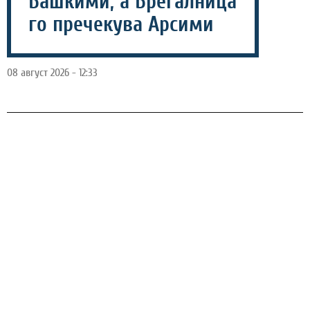
Башкими, а Брегалница
го пречекува Арсими
08 август 2026 - 12:33
Денеска ќе се одиграат два натпревари во Првата
македонска фудбалска лига (ПМФЛ), а програмата ја
отвораат Башкими и Тиквеш, по што следи средбата
меѓу Брегалница и Арсими.
Башкими доживеа катастрофа на стартот на сезоната
против Силекс (0-6), па сака во Куманово да оствари
триумф над Тиквеш, додека кавадарчани
пристигнуваат на гостувањето по „петардата“ (5-1)
против Арсими.