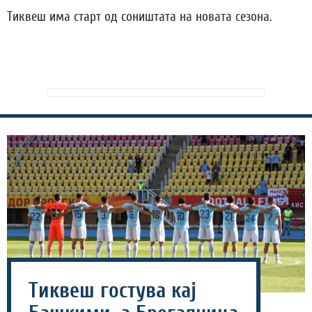
Тиквеш има старт од соништата на новата сезона.
Тиквеш гостува кај