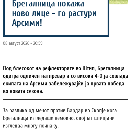
Брегалница покажа
ново лице - го растури
Арсими!
08 август 2026 - 20:59
Под блесокот на рефлекторите во Штип, Брегалница
одигра одличен натпревар и со високи 4-0 ја совлада
екипата на Арсими забележувајќи ја првата победа
во новата сезона.
За разлика од мечот против Вардар во Скопје кога
Брегалница изгледаше немоќно, овојпат штипјани
изгледаа многу поинаку.