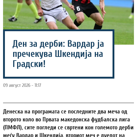
Ден за дерби: Вардар ја
пречекува Шкендија на
Градски!
09 август 2026 - 11:17
Денеска на програмата се последните два меча од
второто коло во Првата македонска фудбалска лига
(ПМФЛ), сите погледи се свртени кон големото дерби
меѓу Вардар и Шкендија, вториот меч е дуелот на