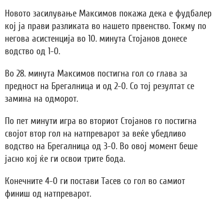
Новото засилување Максимов покажа дека е фудбалер
кој ја прави разликата во нашето првенство. Токму по
негова асистенција во 10. минута Стојанов донесе
водство од 1-0.
Во 28. минута Максимов постигна гол со глава за
предност на Брегалница и од 2-0. Со тој резултат се
замина на одморот.
По пет минути игра во вториот Стојанов го постигна
својот втор гол на натпреварот за веќе убедливо
водство на Брегалница од 3-0. Во овој момент беше
јасно кој ќе ги освои трите бода.
Конечните 4-0 ги постави Тасев со гол во самиот
финиш од натпреварот.