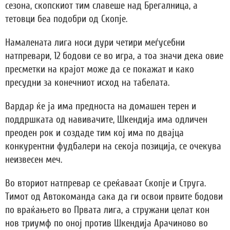
сезона, скопскиот тим славеше над Брегалница, а
тетовци беа подобри од Скопје.
Намалената лига носи дури четири меѓусебни
натпревари, 12 бодови се во игра, а тоа значи дека овие
пресметки на крајот може да се покажат и како
пресудни за конечниот исход на табелата.
Вардар ќе ја има предноста на домашен терен и
поддршката од навивачите, Шкендија има одличен
преоден рок и создаде тим кој има по двајца
конкурентни фудбалери на секоја позиција, се очекува
неизвесен меч.
Во вториот натпревар се среќаваат Скопје и Струга.
Тимот од Автокоманда сака да ги освои првите бодови
по враќањето во Првата лига, а стружани целат кон
нов триумф по оној против Шкендија Арачиново во