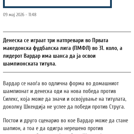
09 мај 2026 - 11:48
Денеска се играат три натпревари во Првата
македонска фудбалска лига (ПМФЛ) во 31. коло, а
лидерот Вардар има шанса да ја освои
шампионската титула.
Вардар се наоѓа во одлична форма во домашниот
шампионат и денеска оди на нова победа против
Силекс, која може да значи и освојување на титулата,
доколку Шкендија не успее да победи против Струга.
Постои и друго сценарио во кое Вардар може да стане
шапион, а тоа е да одигра нерешено против