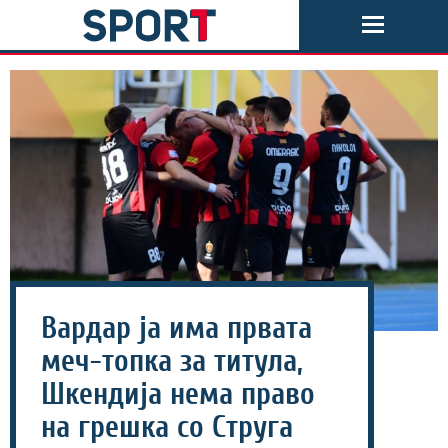
Вардар ја има првата
меч-топка за титула,
Шкендија нема право
на грешка со Струга