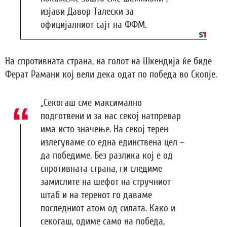
изјави Давор Талески за
официјалниот сајт на ФФМ.
На спротивната страна, на голот на Шкендија ќе биде
Ферат Рамани кој вели дека одат по победа во Скопје.
„Секогаш сме максимално
подготвени и за нас секој натпревар
има исто значење. На секој терен
излегуваме со една единствена цел –
да победиме. Без разлика кој е од
спротивната страна, ги следиме
замислите на шефот на стручниот
штаб и на теренот го даваме
последниот атом од силата. Како и
секогаш, одиме само на победа,