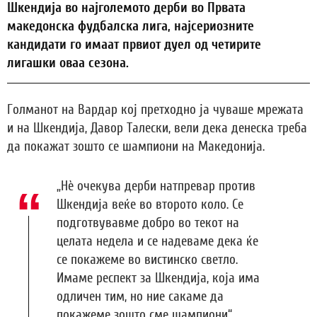
Шкендија во најголемото дерби во Првата
македонска фудбалска лига, најсериозните
кандидати го имаат првиот дуел од четирите
лигашки оваа сезона.
Голманот на Вардар кој претходно ја чуваше мрежата
и на Шкендија, Давор Талески, вели дека денеска треба
да покажат зошто се шампиони на Македонија.
„Нѐ очекува дерби натпревар против
Шкендија веќе во второто коло. Се
подготвувавме добро во текот на
целата недела и се надеваме дека ќе
се покажеме во вистинско светло.
Имаме респект за Шкендија, која има
одличен тим, но ние сакаме да
покажеме зошто сме шампиони“,