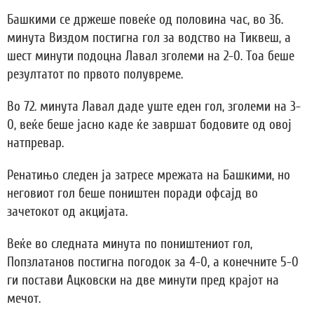
Башкими се држеше повеќе од половина час, во 36.
минута Виздом постигна гол за водство на Тиквеш, а
шест минути подоцна Лавал зголеми на 2-0. Тоа беше
резултатот по првото полувреме.
Во 72. минута Лавал даде уште еден гол, зголеми на 3-
0, веќе беше јасно каде ќе завршат бодовите од овој
натпревар.
Ренатињо следен ја затресе мрежата на Башкими, но
неговиот гол беше поништен поради офсајд во
зачетокот од акцијата.
Веќе во следната минута по поништениот гол,
Попзлатанов постигна погодок за 4-0, а конечните 5-0
ги постави Ацковски на две минути пред крајот на
мечот.