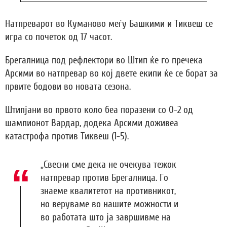
Натпреварот во Куманово меѓу Башкими и Тиквеш се
игра со почеток од 17 часот.
Брегалница под рефлектори во Штип ќе го пречека
Арсими во натпревар во кој двете екипи ќе се борат за
првите бодови во новата сезона.
Штипјани во првото коло беа поразени со 0-2 од
шампионот Вардар, додека Арсими доживеа
катастрофа против Тиквеш (1-5).
„Свесни сме дека нe очекува тежок
натпревар против Брегалница. Го
знаеме квалитетот на противникот,
но веруваме во нашите можности и
во работата што ја завршивме на