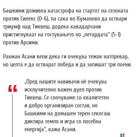
Башкими доживеа катастрофа на стартот на сезоната
против Силекс (0-6), па сака во Куманово да оствари
триумф над Тиквеш, додека кавадарчани
пристигнуваат на гостувањето по „петардата“ (5-1)
против Арсими.
Рахман Асани вели дека ги очекува тежок натпревар,
но целта е да остварат победа и да запишат три поени.
„Пред нашите навивачи нè очекува
исклучително важен дуел против
Тиквеш. Се соочуваме со квалитетен
и добро организиран состав, но
Башкими на домашен терен секогаш
диктира темпо и игра со посебна
енергија“, кажа Асани.