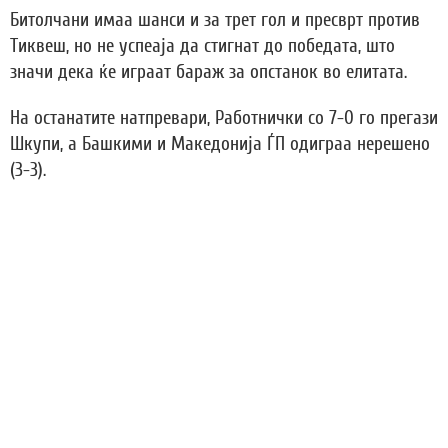
Битолчани имаа шанси и за трет гол и пресврт против
Тиквеш, но не успеаја да стигнат до победата, што
значи дека ќе играат бараж за опстанок во елитата.
На останатите натпревари, Работнички со 7-0 го прегази
Шкупи, а Башкими и Македонија ЃП одиграа нерешено
(3-3).