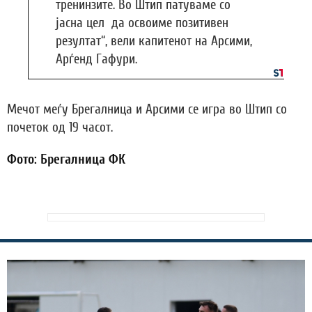
тренинзите. Во Штип патуваме со
јасна цел да освоиме позитивен
резултат“, вели капитенот на Арсими,
Арѓенд Гафури.
Мечот меѓу Брегалница и Арсими се игра во Штип со
почеток од 19 часот.
Фото: Брегалница ФК