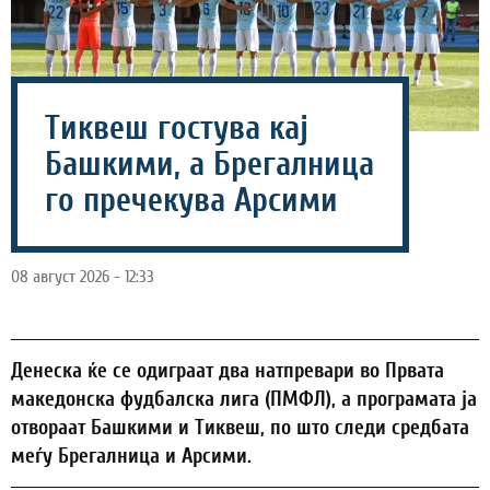
Тиквеш гостува кај
Башкими, а Брегалница
го пречекува Арсими
08 август 2026 - 12:33
Денеска ќе се одиграат два натпревари во Првата
македонска фудбалска лига (ПМФЛ), а програмата ја
отвораат Башкими и Тиквеш, по што следи средбата
меѓу Брегалница и Арсими.