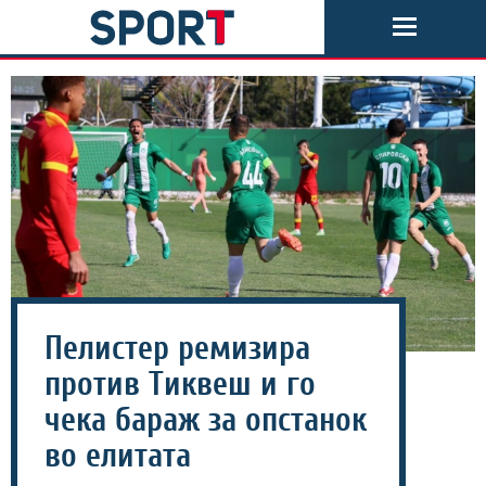
Пелистер ремизира
против Тиквеш и го
чека бараж за опстанок
во елитата