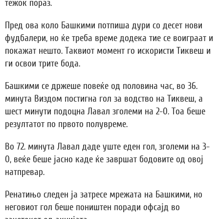
тежок пораз.
Пред ова коло Башкими потпиша дури со десет нови
фудбалери, но ќе треба време додека тие се воиграат и
покажат нешто. Таквиот момент го искористи Тиквеш и
ги освои трите бода.
Башкими се држеше повеќе од половина час, во 36.
минута Виздом постигна гол за водство на Тиквеш, а
шест минути подоцна Лавал зголеми на 2-0. Тоа беше
резултатот по првото полувреме.
Во 72. минута Лавал даде уште еден гол, зголеми на 3-
0, веќе беше јасно каде ќе завршат бодовите од овој
натпревар.
Ренатињо следен ја затресе мрежата на Башкими, но
неговиот гол беше поништен поради офсајд во