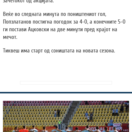
зачетокот од акцијата.
Веќе во следната минута по поништениот гол,
Попзлатанов постигна погодок за 4-0, а конечните 5-0
ги постави Ацковски на две минути пред крајот на
мечот.
Тиквеш има старт од соништата на новата сезона.