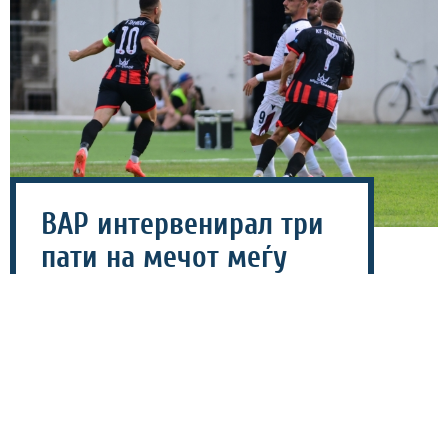
ВАР интервенирал три
пати на мечот меѓу
Шкендија (А) и Силекс -
сите одлуки биле
исправни!
07 август 2026 - 20:25