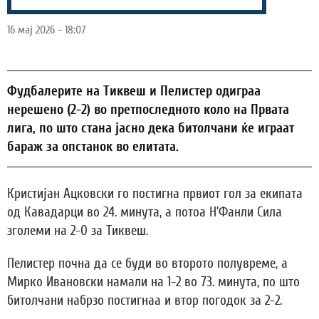
16 мај 2026 - 18:07
Фудбалерите на Тиквеш и Пелистер одиграа
нерешено (2-2) во претпоследното коло на Првата
лига, по што стана јасно дека битолчани ќе играат
бараж за опстанок во елитата.
Кристијан Ацковски го постигна првиот гол за екипата
од Кавадарци во 24. минута, а потоа Н’Фанли Сила
зголеми на 2-0 за Тиквеш.
Пелистер почна да се буди во второто полувреме, а
Мирко Ивановски намали на 1-2 во 73. минута, по што
битолчани набрзо постигнаа и втор погодок за 2-2.