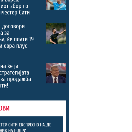
иот збор го
честер Сити
а договори
а за
а, ќе плати 19
 евра плус
на ќе ја
стратегијата
 за продажба
нти!
ОВИ
ТЕР СИТИ ЕКСПРЕСНО НАЈДЕ
НИК НА РОДРИ