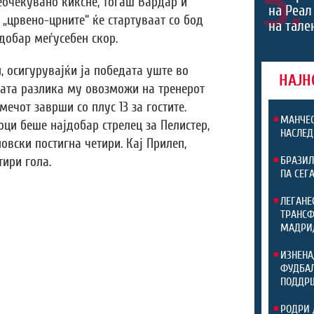
5.
неочекувано киксне, тогаш Вардар и
на Реал
 „црвено-црните“ ќе стартуваат со бод
на тале
добар меѓусебен скор.
 осигурувајќи ја победата уште во
НАЈН
мата разлика му овозможи на тренерот
мечот заврши со плус 13 за гостите.
МАНЧЕС
оци беше најдобар стрелец за Пелистер,
НАСЛЕД
вски постигна четири. Кај Прилеп,
тири гола.
БРАЗИЛ
ПА СЕГ
ЛЕГАНЕ
ТРАНСФ
МАДРИ
ИЗНЕНА
ФУДБАЛ
ПОДДР
РОДРИ 