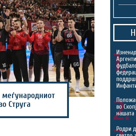
Н
1.
Изненад
Аргенти
фудбал
федерац
поддрш
Инфант
а меѓународниот
2.
Положа
во Струга
во Скоп
нашата
Родри д
светло 