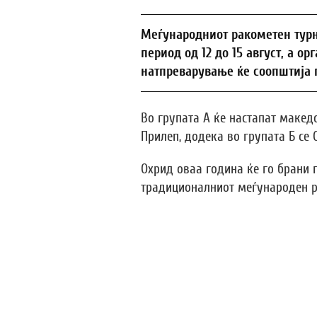
Меѓународниот ракометен турни
период од 12 до 15 август, а о
натпреварување ќе соопштија 
Во групата А ќе настапат макед
Прилеп, додека во групата Б се 
Охрид оваа година ќе го брани п
традиционалниот меѓународен р