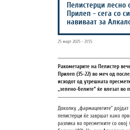
Пелистерци лесно с
Прилеп - сега со с
навиваат за Алкал
25 март 2025 - 21:55
Ракометарите на Пелистер вече
Прилеп (35-22) во меч од после
исходот од утрешната пресмет
„зелено-белите“ ќе влезат во 
Доколку „фармацевтите“ дојдат
пелистерци ќе завршат како прв
разлика во пресметките со овој 