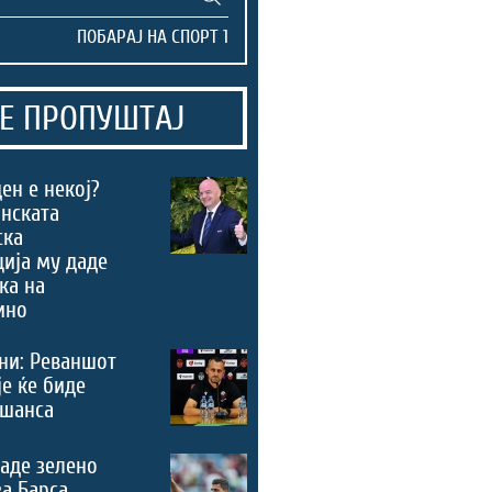
Е ПРОПУШТАЈ
ен е некој?
нската
ска
ија му даде
ка на
ино
ни: Реваншот
је ќе биде
 шанса
аде зелено
за Барса,