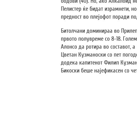
бодови (40). Но, ако Алкалоид 
Пелистер ќе бидат израмнети, но
предност во плејофот поради по
Битолчани доминираа во Прилеп,
првото полувреме со 8-18. Голе
Алонсо да ротира во составот, а 
Цветан Кузманоски со пет погод
додека капитенот Филип Кузмано
Бикоски беше најефикасен со че