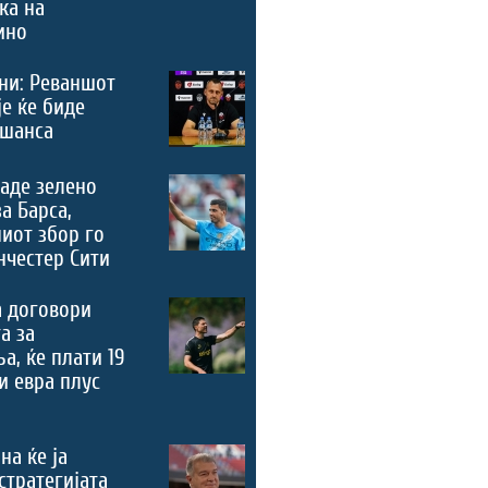
ка на
ино
ни: Реваншот
је ќе биде
 шанса
аде зелено
за Барса,
иот збор го
честер Сити
а договори
а за
а, ќе плати 19
 евра плус
на ќе ја
стратегијата