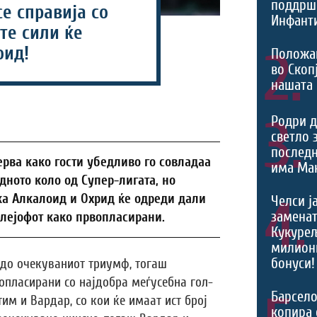
поддрш
е справија со
Инфант
ите сили ќе
оид!
2.
Положа
во Скоп
нашата
3.
Родри д
светло 
последн
рва како гости убедливо го совладаа
има Ман
дното коло од Супер-лигата, но
ка Алкалоид и Охрид ќе одреди дали
4.
Челси ј
заменат
плејофот како првопласирани.
Кукурељ
милиони
бонуси!
 до очекуваниот триумф, тогаш
опласирани со најдобра меѓусебна гол-
Барсело
тим и Вардар, со кои ќе имаат ист број
копира 