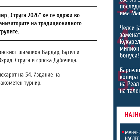
3.
последн
има Ман
р „Струга 2026“ ќе се одржи во
рганизаторите на традиционалното
4.
Челси ј
групите.
заменат
Кукурељ
милиони
онскиот шампион Вардар, Бутел и
бонуси!
Охрид, Струга и српска Дубочица.
5.
Барсело
ехарот на 54. Издание на
копира 
акометен турнир.
на Реал
на тале
НАЈН
МАНЧЕС
НАСЛЕД