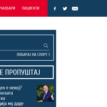
ЕЧАЛБАРИ
ПАЦИЕНТИ
Е ПРОПУШТАЈ
ен е некој?
нската
ска
ија му даде