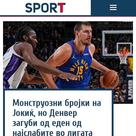
Монструозни бројки на
Јокиќ, но Денвер
загуби од еден од
најслабите во лигата