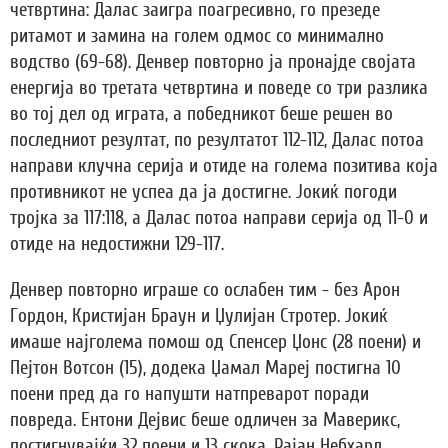
четвртина: Далас заигра поагресивно, го презеде
ритамот и замина на голем одмос со минимално
водство (69-68). Денвер повторно ја пронајде својата
енергија во третата четвртина и поведе со три разлика
во тој дел од играта, а победникот беше решен во
последниот резултат, по резултатот 112-112, Далас потоа
направи клучна серија и отиде на голема позитива која
противникот не успеа да ја достигне. Јокиќ погоди
тројка за 117:118, а Далас потоа направи серија од 11-0 и
отиде на недостижни 129-117.
Денвер повторно играше со ослабен тим - без Арон
Гордон, Кристијан Браун и Џулијан Стротер. Јокиќ
имаше најголема помош од Спенсер Џонс (28 поени) и
Пејтон Вотсон (15), додека Џамал ​​Мареј постигна 10
поени пред да го напушти натпреварот поради
повреда. Ентони Дејвис беше одличен за Маверикс,
постигнувајќи 32 поени и 13 скока. Рајан Небхард