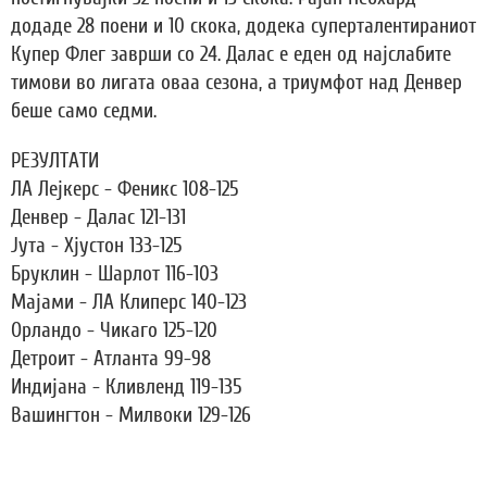
додаде 28 поени и 10 скока, додека суперталентираниот
Купер Флег заврши со 24. Далас е еден од најслабите
тимови во лигата оваа сезона, а триумфот над Денвер
беше само седми.
РЕЗУЛТАТИ
ЛА Лејкерс - Феникс 108-125
Денвер - Далас 121-131
Јута - Хјустон 133-125
Бруклин - Шарлот 116-103
Мајами - ЛА Клиперс 140-123
Орландо - Чикаго 125-120
Детроит - Атланта 99-98
Индијана - Кливленд 119-135
Вашингтон - Милвоки 129-126