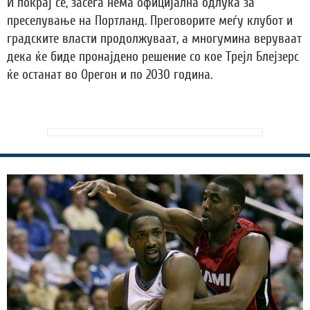
И покрај сè, засега нема официјална одлука за
преселување на Портланд. Преговорите меѓу клубот и
градските власти продолжуваат, а многумина веруваат
дека ќе биде пронајдено решение со кое Трејл Блејзерс
ќе останат во Орегон и по 2030 година.