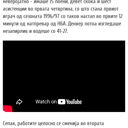
неверојатно - имаше 15 поени, девет скока и шест
асистенции во првата четвртина, со што стана првиот
играч од сезоната 1996/97 со таков настап во првите 12
минути од натпревар од НБА. Денвер потоа изгледаше
незапирлив и водеше со 41-27.
Сепак, работите целосно се сменија во втората