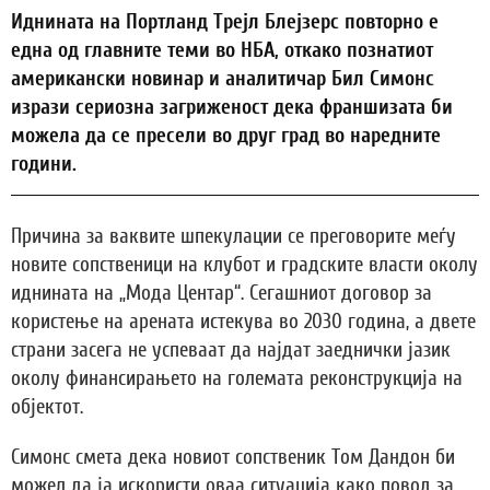
Иднината на Портланд Трејл Блејзерс повторно е
една од главните теми во НБА, откако познатиот
американски новинар и аналитичар Бил Симонс
изрази сериозна загриженост дека франшизата би
можела да се пресели во друг град во наредните
години.
Причина за ваквите шпекулации се преговорите меѓу
новите сопственици на клубот и градските власти околу
иднината на „Мода Центар“. Сегашниот договор за
користење на арената истекува во 2030 година, а двете
страни засега не успеваат да најдат заеднички јазик
околу финансирањето на големата реконструкција на
објектот.
Симонс смета дека новиот сопственик Том Дандон би
можел да ја искористи оваа ситуација како повод за