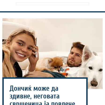
Дончиќ може да
здивне, неговата
свршеница ја повлече