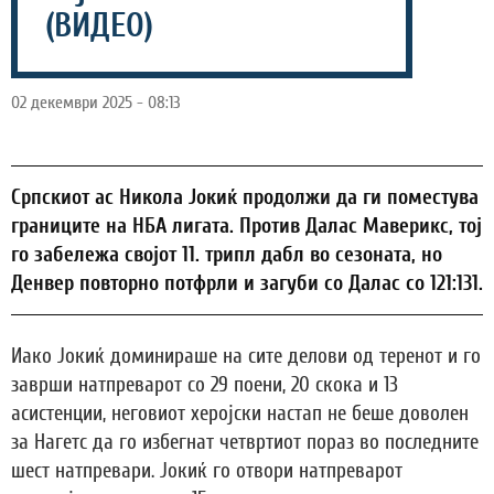
(ВИДЕО)
02 декември 2025 - 08:13
Српскиот ас Никола Јокиќ продолжи да ги поместува
границите на НБА лигата. Против Далас Маверикс, тој
го забележа својот 11. трипл дабл во сезоната, но
Денвер повторно потфрли и загуби со Далас со 121:131.
Иако Јокиќ доминираше на сите делови од теренот и го
заврши натпреварот со 29 поени, 20 скока и 13
асистенции, неговиот херојски настап не беше доволен
за Нагетс да го избегнат четвртиот пораз во последните
шест натпревари. Јокиќ го отвори натпреварот