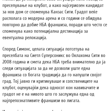
преселување на клубот, а како најсериозен кандидат
за нов дом се споменува Канзас Сити. Градот веќе
располага со модерна арена и со години се обидува
повторно да добие НБА франшиза, поради што често се
споменува како потенцијална дестинација за
евентуална релокација.
Според Симонс, целата ситуација потсетува на
преселбата на Сиетл Суперсоникс во Оклахома Сити во
2008 година и смета дека НБА треба внимателно да ја
следи ситуацијата за да не дозволи уште една
франшиза со богата традиција да го напушти својот
град. Тој јавно ги критикуваше и сопствениците на
клубот, оценувајќи дека односот кон навивачите и
градот не е на нивото што го заслужува една од
најпрепознатливите франшизи во лигата.