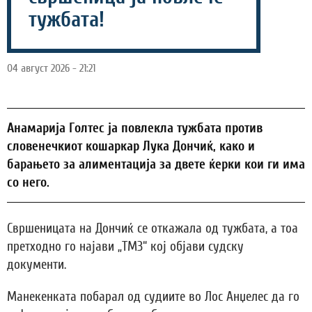
тужбата!
04 август 2026 - 21:21
Анамарија Голтес ја повлекла тужбата против
словенечкиот кошаркар Лука Дончиќ, како и
барањето за алиментација за двете ќерки кои ги има
со него.
Свршеницата на Дончиќ се откажала од тужбата, а тоа
претходно го најави „ТМЗ“ кој објави судску
документи.
Манекенката побарал од судиите во Лос Анџелес да го