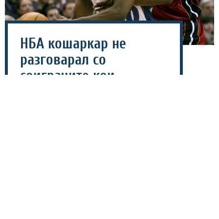
НБА кошаркар не
разговарал со
соиграчите кои
заработувале помалку
од 5 милиони!
01 август 2026 - 09:08
Поранешната НБА-ѕвезда, Гилберт Аренас, повторно
ја шокираше кошаркарската јавност со признание за
своето однесување во деновите кога беше лидер на