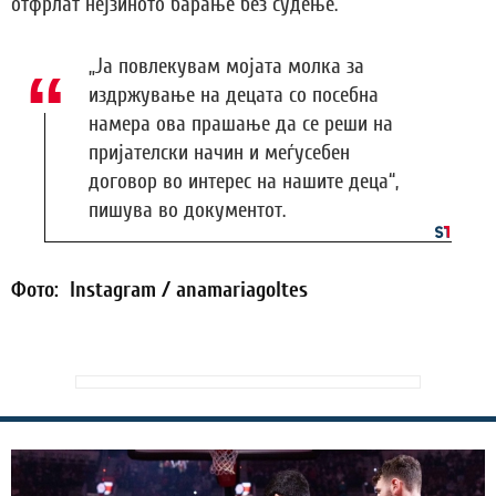
отфрлат нејзиното барање без судење.
„Ја повлекувам мојата молка за
издржување на децата со посебна
намера ова прашање да се реши на
пријателски начин и меѓусебен
договор во интерес на нашите деца“,
пишува во документот.
Фото: Instagram / anamariagoltes