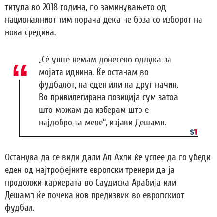
титула во 2018 година, по заминувањето од
националниот тим порача дека не брза со изборот на
нова средина.
„Сè уште немам донесено одлука за
мојата иднина. Ќе останам во
фудбалот, на еден или на друг начин.
Во привилегирана позиција сум затоа
што можам да изберам што е
најдобро за мене“, изјави Дешамп.
Останува да се види дали Ал Ахли ќе успее да го убеди
еден од најтрофејните европски тренери да ја
продолжи кариерата во Саудиска Арабија или
Дешамп ќе почека нов предизвик во европскиот
фудбал.