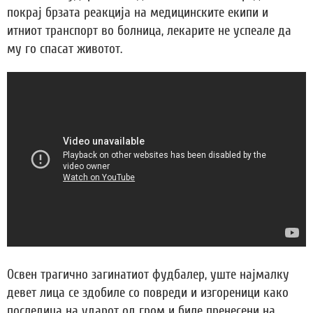
покрај брзата реакција на медицинските екипи и
итниот транспорт во болница, лекарите не успеале да
му го спасат животот.
Освен трагично загинатиот фудбалер, уште најмалку
девет лица се здобиле со повреди и изгореници како
последица на ударот од гром и биле пренесени на