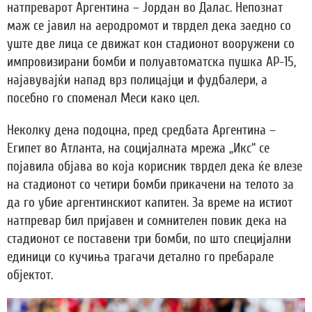
натпреварот Аргентина – Јордан во Далас. Непознат
маж се јавил на аеродромот и тврдел дека заедно со
уште две лица се движат кон стадионот вооружени со
импровизирани бомби и полуавтоматска пушка АР-15,
најавувајќи напад врз полицајци и фудбалери, а
посебно го споменал Меси како цел.
Неколку дена подоцна, пред средбата Аргентина –
Египет во Атланта, на социјалната мрежа „Икс“ се
појавила објава во која корисник тврдел дека ќе влезе
на стадионот со четири бомби прикачени на телото за
да го убие аргентинскиот капитен. За време на истиот
натпревар бил пријавен и сомнителен повик дека на
стадионот се поставени три бомби, по што специјални
единици со кучиња трагачи детално го пребарале
објектот.