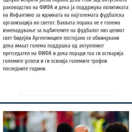
раководство на ФИФА и дека ја поддржува политиката
на Инфантино за иднината на најголемата фудбалска
организација во светот. Ваквата порака не е големо
изненадување за љубителите на фудбалот низ целиот
свет бидејќи Аргентинците постојано се обвинувани
дека имаат голема поддршка од актуелниот
претседател на ФИФА и дека поради тоа ги остварија
големите успеси и ги освоија големите трофеи
последните години.