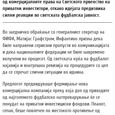
од комерцијалните права на Светското првенство на
приватни инвеститори, откако идејата предизвика
силни реакции во светската фудбалска јавност.
Во заедничко обраќање со генералниот секретар на
ФИФА, Матијас Графстром, Инфантино призна дека
биле направени сериозни пропусти во комуникацијата
и дека националните федерации не биле навремено
вклучени во процесот. Од светската куќа на фудбалот
најавија и внатрешна ревизија на процедурите со цел
да се спречат слични ситуации во иднина.
Предлогот предвидуваше формирање нова
комерцијална компанија преку која дел од приходите
од најголемото фудбалско натпреварување ќе се
понудат на приватни инвестициски фондови. Планот,
сепак, беше повлечен по жестокото противење од