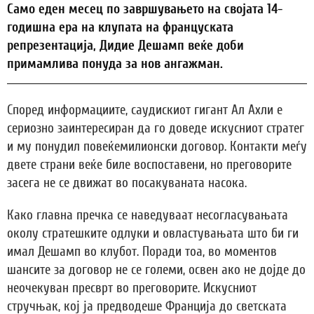
Само еден месец по завршувањето на својата 14-
годишна ера на клупата на француската
репрезентација, Дидие Дешамп веќе доби
примамлива понуда за нов ангажман.
Според информациите, саудискиот гигант Ал Ахли е
сериозно заинтересиран да го доведе искусниот стратег
и му понудил повеќемилионски договор. Контакти меѓу
двете страни веќе биле воспоставени, но преговорите
засега не се движат во посакуваната насока.
Како главна пречка се наведуваат несогласувањата
околу стратешките одлуки и овластувањата што би ги
имал Дешамп во клубот. Поради тоа, во моментов
шансите за договор не се големи, освен ако не дојде до
неочекуван пресврт во преговорите. Искусниот
стручњак, кој ја предводеше Франција до светската