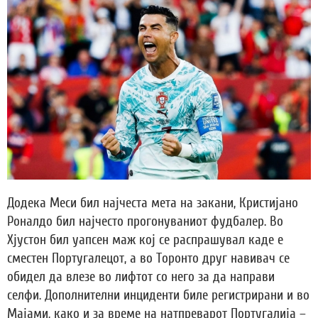
Додека Меси бил најчеста мета на закани, Кристијано
Роналдо бил најчесто прогонуваниот фудбалер. Во
Хјустон бил уапсен маж кој се распрашувал каде е
сместен Португалецот, а во Торонто друг навивач се
обидел да влезе во лифтот со него за да направи
селфи. Дополнителни инциденти биле регистрирани и во
Мајами, како и за време на натпреварот Португалија –