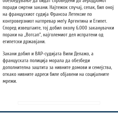
обезбедување да бидат спроведени до аеродромот
поради смртни закани. Најтежок случај, сепак, бил оној
на францускиот судија Франсоа Летексие по
контроверзниот натпревар меѓу Аргентина и Египет.
Според извештаите, тој добил околу 6.000 заканувачки
пораки на „Вотсап“, најголемиот дел испратени од
египетски државјани.
Закани добил и ВАР-судијата Вили Делажо, а
француската полиција морала да обезбеди
дополнителна заштита за нивните домови и семејства,
откако нивните адреси биле објавени на социјалните
мрежи.