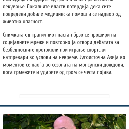
лекување. Локалните власти потврдија дека сите
повредени добиле медицинска помош и се надвор од
животна опасност.
Снимката од трагичниот настан брзо се прошири на
социјалните мрежи и повторно ја отвори дебатата за
безбедносните протоколи при играње спортски
натпревари во услови на невреме. Југоисточна Азија во
моментов се наоѓа во сезоната на монсунски дождови,
кога грмежите и ударите од гром се честа појава.