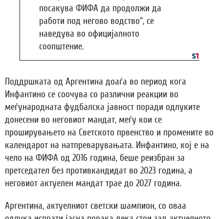
посакува ФИФА да продолжи да
работи под негово водство“, се
наведува во официјалното
соопштение.
Поддршката од Аргентина доаѓа во период кога
Инфантино се соочува со различни реакции во
меѓународната фудбалска јавност поради одлуките
донесени во неговиот мандат, меѓу кои се
проширувањето на Светското првенство и промените во
календарот на натпреварувањата. Инфантино, кој е на
чело на ФИФА од 2016 година, беше реизбран за
претседател без противкандидат во 2023 година, а
неговиот актуелен мандат трае до 2027 година.
Аргентина, актуелниот светски шампион, со оваа
одлука испрати јасна порака дека стои зад актуелното