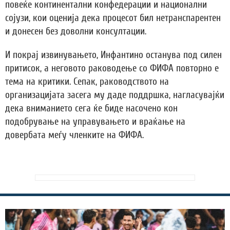
повеќе континентални конфедерации и национални
сојузи, кои оценија дека процесот бил нетранспарентен
и донесен без доволни консултации.
И покрај извинувањето, Инфантино останува под силен
притисок, а неговото раководење со ФИФА повторно е
тема на критики. Сепак, раководството на
организацијата засега му даде поддршка, нагласувајќи
дека вниманието сега ќе биде насочено кон
подобрување на управувањето и враќање на
довербата меѓу членките на ФИФА.