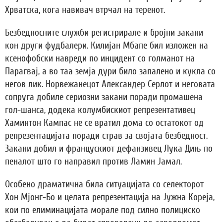
Хрватска, кога навивач втрчал на теренот.
Безбедносните служби регистрирале и бројни закани
кон други фудбалери. Килијан Мбапе бил изложен на
ксенофобски навреди по инцидент со голманот на
Парагвај, а во таа земја дури било запалено и кукла со
негов лик. Норвежанецот Александер Серлот и неговата
сопруга добиле сериозни закани поради промашена
гол-шанса, додека колумбискиот репрезентативец
Хаминтон Кампас не се вратил дома со остатокот од
репрезентацијата поради страв за својата безбедност.
Закани добил и францускиот дефанзивец Лука Дињ по
пеналот што го направил против Ламин Јамал.
Особено драматична била ситуацијата со селекторот
Хон Мјонг-Бо и целата репрезентација на Јужна Кореја,
кои по елиминацијата морале под силно полициско