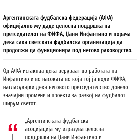
Аргентинската фудбалска федерација (АФА)
официјално му даде целосна поддршка на
претседателот на ФИФА, Џани Инфантино и порача
дека сака светската фудбалска организација да
продолжи да функционира под негово раководство.
Од АФА истакнаа дека веруваат во работата на
Инфантино и во насоката во која тој ја води ФИФА,
нагласувајќи дека неговото претседателство донело
значајни промени и проекти за развој на фудбалот
ширум светот.
„Аргентинската фудбалска
асоцијација му изразува целосна
поддршка на Џани Инфантино и