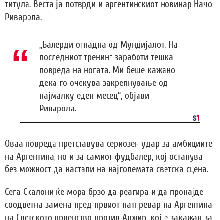
титула. Веста ја потврди и аргентинскиот новинар Начо
Риварола.
„Балерди отпадна од Мундијалот. На
последниот тренинг заработи тешка
повреда на ногата. Ми беше кажано
дека го очекува закрепнување од
најмалку еден месец“, објави
Риварола.
Оваа повреда претставува сериозен удар за амбициите
на Аргентина, но и за самиот фудбалер, кој останува
без можност да настапи на најголемата светска сцена.
Сега Скалони ќе мора брзо да реагира и да пронајде
соодветна замена пред првиот натпревар на Аргентина
на Светското првенство против Алжир, кој е закажан за