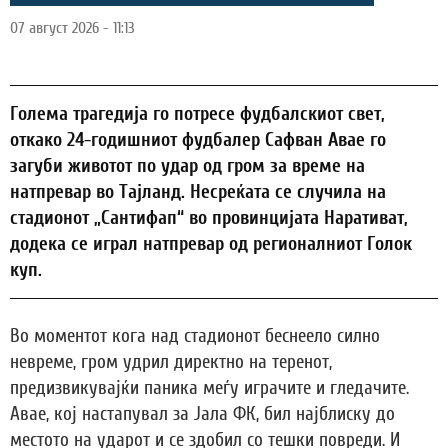
07 август 2026 - 11:13
Голема трагедија го потресе фудбалскиот свет,
откако 24-годишниот фудбалер Сафван Авае го
загуби животот по удар од гром за време на
натпревар во Тајланд. Несреќата се случила на
стадионот „Сантифап“ во провинцијата Наративат,
додека се играл натпревар од регионалниот Голок
куп.
Во моментот кога над стадионот беснеело силно
невреме, гром удрил директно на теренот,
предизвикувајќи паника меѓу играчите и гледачите.
Авае, кој настапувал за Јала ФК, бил најблиску до
местото на ударот и се здобил со тешки повреди. И