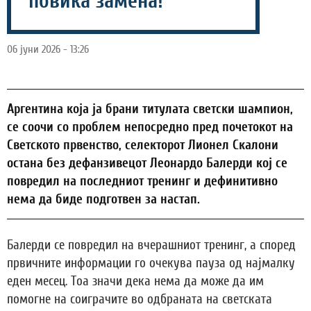
повика замена!
06 јуни 2026 - 13:26
Аргентина која ја брани титулата светски шампион,
се соочи со проблем непосредно пред почетокот на
Светското првенство, селекторот Лионел Скалони
остана без дефанзивецот Леонардо Балерди кој се
повредил на последниот тренинг и дефинитивно
нема да биде подготвен за настап.
Балерди се повредил на вчерашниот тренинг, а според
првичните информации го очекува пауза од најмалку
еден месец. Тоа значи дека нема да може да им
помогне на соиграчите во одбраната на светската