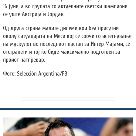
16 јуни, а во групата со актуелните светски шампиони
се уште Австрија и Јордан.
Oд друга страна малите дилеми кои беа присутни
околу ситуацијата на Меси кој се соочи со истегнување
на мускулот во последниот настап за Интер Мајами, се
отстранети и тој ќе биде максимално подготвен за
првиот натпревар.
Фото: Selección Argentina/FB