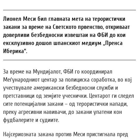
Лионел Меси бил главната мета на терористички
закани за време на Светското првенство, откриваат
доверливи безбедносни извештаи на ФБИ до кои
ексклузивно дошол шпанскиот медиум „Пренса
Иберика“.
За време на Мундијалот, ФБИ го координирал
Меѓународниот центар за полициска соработка, во кој
учествувале американски безбедносни служби и
претставници од земјите учеснички. Центарот ги следел
сите потенцијални закани – од терористички напади,
преку агресивни навивачи, до закани упатени кон
фудбалерите и судиите.
Најсериозната закана против Меси пристигнала пред