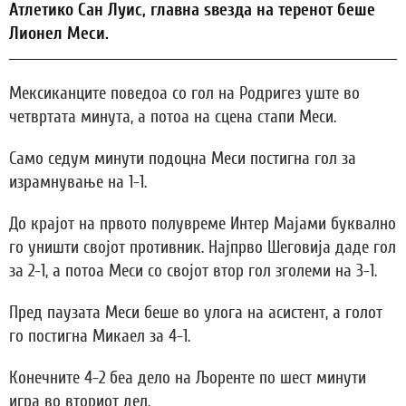
Атлетико Сан Луис, главна ѕвезда на теренот беше
Лионел Меси.
Мексиканците поведоа со гол на Родригез уште во
четвртата минута, а потоа на сцена стапи Меси.
Само седум минути подоцна Меси постигна гол за
израмнување на 1-1.
До крајот на првото полувреме Интер Мајами буквално
го уништи својот противник. Најпрво Шеговија даде гол
за 2-1, а потоа Меси со својот втор гол зголеми на 3-1.
Пред паузата Меси беше во улога на асистент, а голот
го постигна Микаел за 4-1.
Конечните 4-2 беа дело на Љоренте по шест минути
игра во вториот дел.